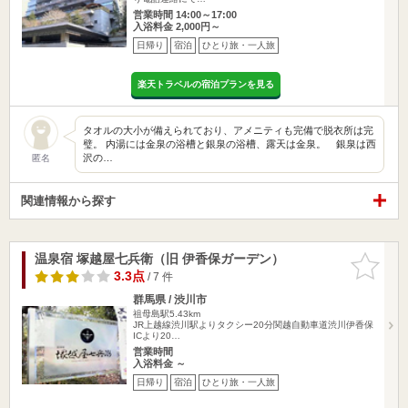
営業時間 14:00～17:00
入浴料金 2,000円～
日帰り
宿泊
ひとり旅・一人旅
楽天トラベルの宿泊プランを見る
タオルの大小が備えられており、アメニティも完備で脱衣所は完
璧。 内湯には金泉の浴槽と銀泉の浴槽、露天は金泉。 銀泉は西
沢の…
匿名
関連情報から探す
温泉宿 塚越屋七兵衛（旧 伊香保ガーデン）
お気に入
りに追加
3.3点
/ 7 件
群馬県 / 渋川市
祖母島駅5.43km
JR上越線渋川駅よりタクシー20分関越自動車道渋川伊香保
ICより20…
営業時間
入浴料金 ～
日帰り
宿泊
ひとり旅・一人旅