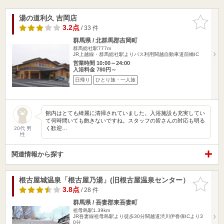
湯の道利久 吉岡店
お気に入
りに追加
3.2点
/ 33 件
群馬県 / 北群馬郡吉岡町
群馬総社駅777m
JR上越線・群馬総社駅よりバス利用関越自動車道前橋IC
営業時間 10:00～24:00
入浴料金 780円～
日帰り
ひとり旅・一人旅
館内はとても綺麗に清掃されていました。入浴施設も充実してい
て何時間いても飽きないですね。スタッフの皆さんの対応も明る
く歓迎…
20代 男
性
関連情報から探す
根古屋城温泉「根古屋乃湯」(旧根古屋温泉センター）
お気に入
りに追加
3.8点
/ 28 件
群馬県 / 吾妻郡東吾妻町
祖母島駅1.39km
JR吾妻線祖母島駅より徒歩30分関越道渋川伊香保ICより3
0分