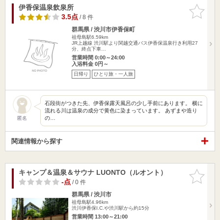
伊香保温泉飲泉所
お気に入
りに追加
3.5点
/ 8 件
群馬県 / 渋川市伊香保町
祖母島駅6.59km
JR上越線 渋川駅より関越交通バス伊香保温泉行き利用27
分、終点下車…
営業時間 0:00～24:00
入浴料金 0円～
日帰り
ひとり旅・一人旅
石段街がつきた先、伊香保露天風呂の少し手前にあります。 横に
流れる川は温泉の成分で黄色に染まっています。 あずまや造り
の…
匿名
関連情報から探す
キャンプ＆温泉＆サウナ LUONTO（ルオント）
お気に入
りに追加
-点
/ 0 件
群馬県 / 渋川市
祖母島駅4.96km
渋川伊香保I.C.や渋川駅から約15分
営業時間 13:00～21:00