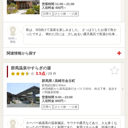
営業時間 11:00～21:00
入浴料金 400円～
日帰り
ひとり旅・一人旅
私は、3日続けて温泉を楽しみました。 さっぱりしたお湯で良か
ったですよ。 晴れた日には、少しぬるい露天風呂で長湯が出来…
50代～
男性
関連情報から探す
群馬温泉やすらぎの湯
お気に入
りに追加
3.5点
/ 29 件
群馬県 / 高崎市金古町
群馬総社駅3.66km
JR高崎駅から群馬温泉行きバスで30分、終点下車、徒歩す
ぐ関越道前橋…
営業時間 9:00～23:00
入浴料金 800円～
日帰り
ひとり旅・一人旅
スーパー銭湯系の温泉施設。サウナや露天などあり、人も多くな
かったので気持ちよく利用できた。泉質はモール泉。内湯の真ん