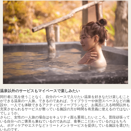
温泉以外のサービスもマイペースで楽しみたい
同行者に気を使うことなく、自分のペースで入りたい温泉を好きなだけ楽しむこと
ができる温泉の一人旅。できるのであれば、ライブラリーや休憩スペースなどの施
設や、一人でも体験できるアクティビティープランなど、お風呂に入る時間以外も
充実させられるサービスが整っている施設の方が時間を有意義に使えるのではない
でしょうか。
さらに、女性の一人旅の場合はセキュリティ面も重視したいところ。普段頑張って
いる自分へのご褒美も兼ねているのであれば、食事にこだわっているのはもちろ
ん、ボディケアやエステなどトリートメントサービスを提供している施設を選びた
いものです。