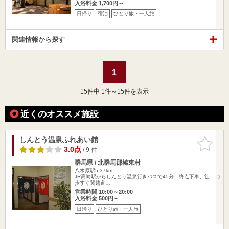
入浴料金 1,700円～
日帰り
宿泊
ひとり旅・一人旅
関連情報から探す
1
15
件中 1件～15件を表示
近くのオススメ施設
しんとう温泉ふれあい館
お気に入
りに追加
3.0点
/ 9 件
群馬県 / 北群馬郡榛東村
八木原駅5.37km
JR高崎駅からしんとう温泉行きバスで45分、終点下車、徒
歩すぐ関越道…
営業時間 10:00～20:00
入浴料金 500円～
日帰り
ひとり旅・一人旅