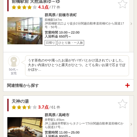
前橋駅前 天然温泉ゆ～ゆ
お気に入
りに追加
4.1点
/ 77 件
群馬県 / 前橋市表町
前橋駅347m
JR前橋駅北口より徒歩2分関越自動車道前橋ICから国道17
号・50号…
営業時間 10:00～22:00
入浴料金 650円～
日帰り
ひとり旅・一人旅
うす茶色のやや濁ったお湯がザバザバとかけ流されていました。
大きい内湯がひとつと露天がひとつ。とても良いお湯で芯までぽ
かぽか…
50代～
女性
関連情報から探す
天神の湯
お気に入
りに追加
3.7点
/ 61 件
群馬県 / 高崎市
井野駅1.65km
JR上越線井野駅からタクシーで5分関越自動車道前橋ICか
ら国道17号…
営業時間 11:00～25:00
入浴料金 800円～