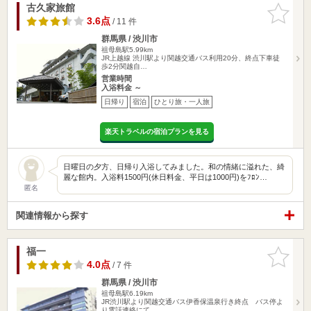
古久家旅館
お気に入
りに追加
3.6点
/ 11 件
群馬県 / 渋川市
祖母島駅5.99km
JR上越線 渋川駅より関越交通バス利用20分、終点下車徒
歩2分関越自…
営業時間
入浴料金 ～
日帰り
宿泊
ひとり旅・一人旅
楽天トラベルの宿泊プランを見る
日曜日の夕方、日帰り入浴してみました。和の情緒に溢れた、綺
麗な館内。入浴料1500円(休日料金、平日は1000円)をﾌﾛﾝ…
匿名
関連情報から探す
福一
お気に入
りに追加
4.0点
/ 7 件
群馬県 / 渋川市
祖母島駅6.19km
JR渋川駅より関越交通バス伊香保温泉行き終点 バス停よ
り電話連絡にて…