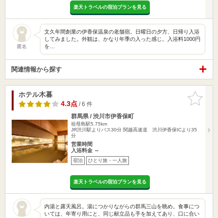
楽天トラベルの宿泊プランを見る
文久年間創業の伊香保温泉の老舗宿。日曜日の夕方、日帰り入浴
してみました。外観は、かなり年季の入った感じ。入浴料1000円
を…
匿名
関連情報から探す
ホテル木暮
お気に入
りに追加
4.3点
/ 6 件
群馬県 / 渋川市伊香保町
祖母島駅5.75km
JR渋川駅よりバス30分 関越高速道 渋川伊香保ICより35
分
営業時間
入浴料金 ～
宿泊
ひとり旅・一人旅
楽天トラベルの宿泊プランを見る
内湯と露天風呂。湯につかりながらの群馬三山を眺め。食事につ
いては、年寄り用にと、同じ献立品も手を加えてあり、口に合い