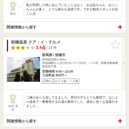
私が利用した時に込んでいたことはなく、おばあちゃん・おじい
ちゃんが多く、とても静かな温泉です。ですが観光スポットが近
くに点…
匿名
関連情報から探す
前橋温泉 クア・イ・テルメ
お気に入
りに追加
3.4点
/ 14 件
群馬県 / 前橋市
群馬総社駅2.94km
JR前橋駅から渋川行きバスで20分、バス停：前橋自動車教
習所前下車、…
営業時間 9:00～22:00
入浴料金 850円～
日帰り
ひとり旅・一人旅
ご縁があり入浴してきました。受付の方もとても親切で、なによ
り温泉で一番重視するお湯が最高でした。過去に色々な温泉行き
ました…
40代 男
性
関連情報から探す