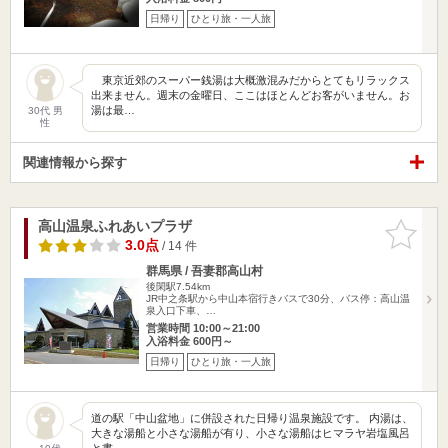
日帰り
ひとり旅・一人旅
東京近郊のスーパー銭湯は大概激混みだからとてもリラックス
出来ません。週末の金曜日、ここはほとんどお客がいません。お
湯は最…
30代 男
性
関連情報から探す
高山温泉ふれあいプラザ
お気に入
りに追加
3.0点
/ 14 件
群馬県 / 吾妻郡高山村
後閑駅7.54km
JR中之条駅から中山本宿行きバスで30分、バス停：高山温
泉入口下車、…
営業時間 10:00～21:00
入浴料金 600円～
日帰り
ひとり旅・一人旅
道の駅「中山盆地」に併設された日帰り温泉施設です。 内湯は、
大きな湯船と小さな湯船が有り、小さな湯船はヒマラヤ岩塩風呂
と書…