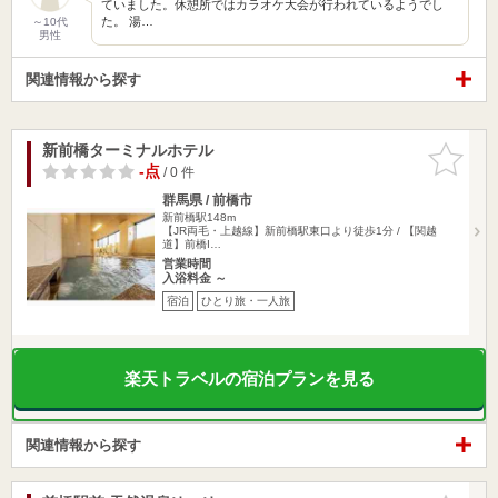
ていました。休憩所ではカラオケ大会が行われているようでし
た。 湯…
～10代
男性
関連情報から探す
新前橋ターミナルホテル
お気に入
りに追加
-点
/ 0 件
群馬県 / 前橋市
新前橋駅148m
【JR両毛・上越線】新前橋駅東口より徒歩1分 / 【関越
道】前橋I…
営業時間
入浴料金 ～
宿泊
ひとり旅・一人旅
楽天トラベルの宿泊プランを見る
関連情報から探す