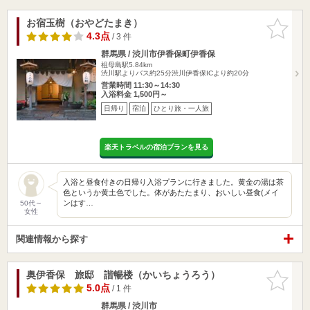
お宿玉樹（おやどたまき）
お気に入
りに追加
4.3点
/ 3 件
群馬県 / 渋川市伊香保町伊香保
祖母島駅5.84km
渋川駅よりバス約25分渋川伊香保ICより約20分
営業時間 11:30～14:30
入浴料金 1,500円～
日帰り
宿泊
ひとり旅・一人旅
楽天トラベルの宿泊プランを見る
入浴と昼食付きの日帰り入浴プランに行きました。黄金の湯は茶
色というか黄土色でした。体があたたまり、おいしい昼食(メイ
ンはす…
50代～
女性
関連情報から探す
奥伊香保 旅邸 諧暢楼（かいちょうろう）
お気に入
りに追加
5.0点
/ 1 件
群馬県 / 渋川市