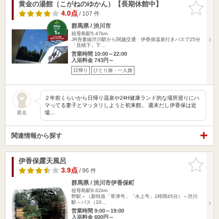
黄金の湯館（こがねのゆかん）【長期休館中】
お気に入
りに追加
4.0点
/ 107 件
群馬県 / 渋川市
祖母島駅5.47km
JR吾妻線渋川駅から関越交通 伊香保温泉行きバスで25分
「見晴下」下…
営業時間 10:00～22:00
入浴料金 743円～
日帰り
ひとり旅・一人旅
２年前くらいから日帰り温泉や24H健康ランド的な場所巡りにハ
マってる妻子とマッタリしようと初来館。 週末だし伊香保は近
場…
匿名
関連情報から探す
伊香保露天風呂
お気に入
りに追加
3.9点
/ 96 件
群馬県 / 渋川市伊香保町
祖母島駅6.62km
野駅～（新特急「草津号」「水上号」1時間45分）～渋川
駅～バス（20…
営業時間 9:00～19:00
入浴料金 600円～