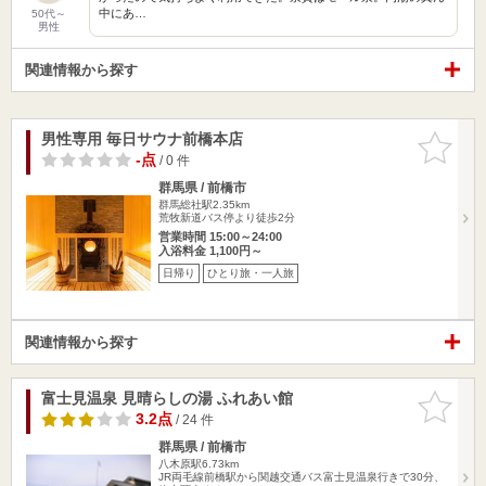
中にあ…
50代～
男性
関連情報から探す
男性専用 毎日サウナ前橋本店
お気に入
りに追加
-点
/ 0 件
群馬県 / 前橋市
群馬総社駅2.35km
荒牧新道バス停より徒歩2分
営業時間 15:00～24:00
入浴料金 1,100円～
日帰り
ひとり旅・一人旅
関連情報から探す
富士見温泉 見晴らしの湯 ふれあい館
お気に入
りに追加
3.2点
/ 24 件
群馬県 / 前橋市
八木原駅6.73km
JR両毛線前橋駅から関越交通バス富士見温泉行きで30分、