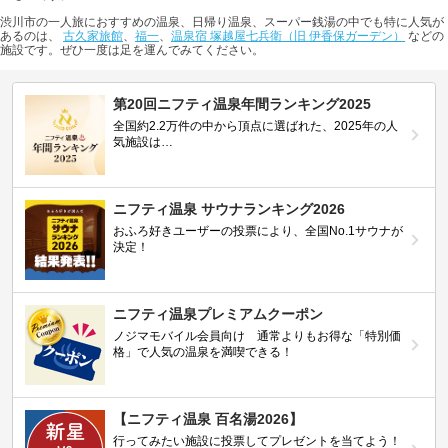
渋川市の一人旅におすすめの温泉、日帰り温泉、スーパー銭湯の中でも特に人気が
あるのは、
古久家旅館
、
福一
、
温泉宿 塚越屋七兵衛（旧 伊香保ガーデン）
などの
施設です。ぜひ一度は足を運んでみてください。
第20回ニフティ温泉年間ランキング2025
全国約2.2万件の中から頂点に選ばれた、2025年の人
気施設は…
ニフティ温泉 サウナランキング2026
おふろ好きユーザーの投票により、全国No.1サウナが
決定！
ニフティ温泉プレミアムクーポン
ノジマモバイル会員向け 通常よりもお得な「特別価
格」で人気の温泉を満喫できる！
【ニフティ温泉 百名湯2026】
行ってみたい施設に投票してプレゼントを当てよう！