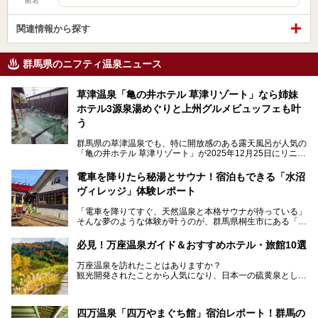
匿名
関連情報から探す
群馬県のニフティ温泉ニュース
草津温泉「亀の井ホテル 草津リゾート」なら姉妹
ホテル3源泉湯めぐりと上州グルメビュッフェも叶
う
群馬県の草津温泉でも、特に開放感のある露天風呂が人気の
「亀の井ホテル 草津リゾート」が2025年12月25日にリニュ
ーアルオープンしました。
ロビーや客室が綺麗になって、上州グルメにこだわったビュ
電車を降りたら秘湯とサウナ！宿泊もできる「水沼
ッフェも人気！アクセスはシャトルバスで楽々、さらに草津
ヴィレッジ」体験レポート
温泉にある姉妹ホテルの「草津温泉 大東舘」「亀の井ホテ
ル 草津湯畑」の湯めぐりまで楽しめます。
「電車を降りてすぐ、天然温泉と本格サウナが待っている」
そんな夢のような体験が叶うのが、群馬県桐生市にある「駅
今回はそんな「亀の井ホテル 草津リゾート」を徹底レポー
の天然温泉&サウナの森 水沼ヴィレッジ」です。
ト！
日帰り温泉の「水沼の湯」と宿泊もできる「サウナの森」、
必見！万座温泉ガイド＆おすすめホテル・旅館10選
２つのエリアがあります。
───
提供元：アイコニア・ホスピタリティ株式会社【PR】
万座温泉を訪れたことはありますか？
今回は、その中でも特にユニークな駅直結の「水沼の湯」の
この記事は亀の井ホテル 草津リゾートのPR記事です。
観光開発されたことから人気になり、日本一の硫黄泉として
魅力に焦点を当て、温泉好き、サウナー、そして電車旅好き
も有名な温泉地です。
も必見の、心と体がリフレッシュする水沼ヴィレッジの体験
レポートをお届けします。
万座温泉が何県にあるのか、どんな温泉なのか、知らない方
四万温泉「四万やまぐち館」宿泊レポート！群馬の
も多いかもしれません。