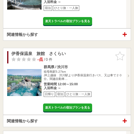
入浴料金 ～
宿泊
ひとり旅・一人旅
楽天トラベルの宿泊プランを見る
関連情報から探す
伊香保温泉 旅館 さくらい
お気に入
りに追加
-点
/ 0 件
群馬県 / 渋川市
祖母島駅5.27km
JR上越線 渋川駅より伊香保温泉行きバス、又は車で２０
分。関越自動車…
営業時間 12:00～15:00
入浴料金 ～
日帰り
宿泊
ひとり旅・一人旅
楽天トラベルの宿泊プランを見る
関連情報から探す