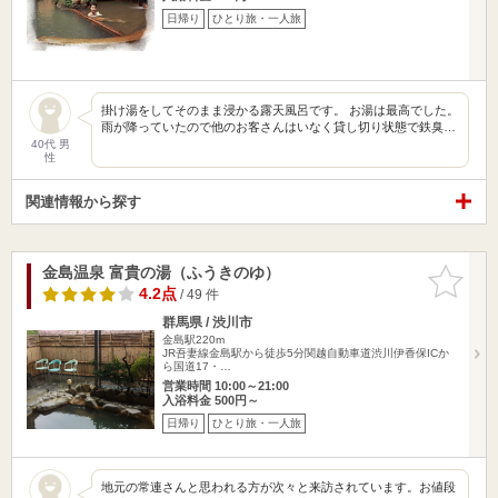
日帰り
ひとり旅・一人旅
掛け湯をしてそのまま浸かる露天風呂です。 お湯は最高でした。
雨が降っていたので他のお客さんはいなく貸し切り状態で鉄臭…
40代 男
性
関連情報から探す
金島温泉 富貴の湯（ふうきのゆ）
お気に入
りに追加
4.2点
/ 49 件
群馬県 / 渋川市
金島駅220m
JR吾妻線金島駅から徒歩5分関越自動車道渋川伊香保ICか
ら国道17・…
営業時間 10:00～21:00
入浴料金 500円～
日帰り
ひとり旅・一人旅
地元の常連さんと思われる方が次々と来訪されています。お値段