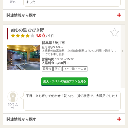
ました…
匿名
関連情報から探す
如心の里 ひびき野
お気に入
りに追加
4.0点
/ 4 件
群馬県 / 渋川市
祖母島駅5.10km
上越新幹線高崎駅、上越線渋川駅よりバス利用で見晴らし
下にて下車し徒歩…
営業時間 13:00～15:00
入浴料金 1,700円～
日帰り
宿泊
ひとり旅・一人旅
楽天トラベルの宿泊プランを見る
平日、立ち寄りで使わせて貰った。 貸切状態で、大満足でした！
30代 女
性
関連情報から探す