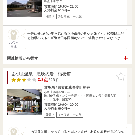
終点下車すぐ…
営業時間 10:00～21:00
入浴料金 510円～
日帰り
ひとり旅・一人旅
手軽に登山後の汗を流せる立地条件の良い温泉です。65歳以上だ
と他県の人も310円(休日も同額)なので、浴槽が3つしかないけ…
50代～
男性
関連情報から探す
あづま温泉 息吹の湯 桔梗館
お気に入
りに追加
3.3点
/ 28 件
群馬県 / 吾妻郡東吾妻町新巻
小野上温泉駅965m
渋川伊香保インター利用・・・国道１７号を沼田方面
へ、、途中、国道35…
営業時間 10:00～20:00
入浴料金 600円～
日帰り
ひとり旅・一人旅
この辺りは町になっていると思いますが、村営の看板が掲げられ