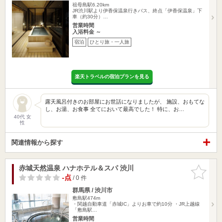
祖母島駅6.20km
JR渋川駅より伊香保温泉行きバス、終点「伊香保温泉」下
車（約30分）…
営業時間
入浴料金 ～
宿泊
ひとり旅・一人旅
楽天トラベルの宿泊プランを見る
露天風呂付きのお部屋にお世話になりましたが、 施設、おもてな
し、お湯、お食事 全てにおいて最高でした！ 特に、お…
40代 女
性
関連情報から探す
赤城天然温泉 ハナホテル＆スパ 渋川
お気に入
りに追加
-点
/ 0 件
群馬県 / 渋川市
敷島駅474m
・関越自動車道「赤城IC」よりお車で約10分 ・JR上越線
「敷島駅…
営業時間