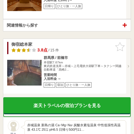
日帰り
ひとり旅・一人旅
関連情報から探す
御宿総本家
お気に入
りに追加
3.8点
/ 15 件
群馬県 / 前橋市
本宿駅7.67km
東武鉄道浅草～赤城～上毛電鉄大胡駅下車～タクシー関越
自動車道「高崎J…
営業時間
入浴料金 ～
日帰り
宿泊
ひとり旅・一人旅
楽天トラベルの宿泊プランを見る
赤城温泉 新島の湯 Ca･Mg･Na･炭酸水素塩温泉 中性低張性高温
泉 43.1℃ 25㍑ pH6.5 日帰り500円11…