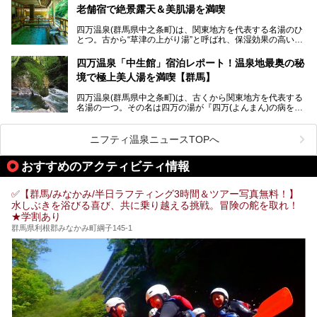
老舗宿で絶景露天＆美肌湯を満喫
そこで筆者である私が実際に行ってみました！万座温泉の楽
しみ方や周辺の観光地を解説します。
四万温泉(群馬県中之条町)は、関東地方を代表する名湯のひ
また、日帰り入浴できる温泉から混浴可能な温泉まで、おす
とつ。古から“草津の上がり湯”と呼ばれ、保湿効果の高い美
すめの入浴施設もご紹介します！
肌湯として有名な存在です。
四万温泉「中生館」宿泊レポート！温泉地最奥の秘
「四万やまぐち館」は、この地を代表する旅館の一つ。日帰
境で極上美人湯を満喫【群馬】
り入浴も可能ですが、やはり宿泊してじっくり楽しむのがベ
スト。今回は筆者自ら宿泊し、人気の絶景露天風呂＆極上美
四万温泉(群馬県中之条町)は、古くから関東地方を代表する
肌湯をはじめ、館内の魅力をたっぷりとご紹介します！
名湯の一つ。その名は四万の湯が『四万(よんまん)の病を癒
す霊泉』であるとする伝説に由来し、現代においても多くの
観光客で賑わう人気温泉地です。
ニフティ温泉ニュースTOPへ
「中生館」は四万温泉最奥に位置し、秘境感漂う老舗宿。泉
質の良さ(特に美人湯効果)に定評があり、知る人ぞ知る穴場
おすすめのアクティビティ情報
的存在です。今回は筆者自ら宿泊し、自慢の温泉をはじめ食
事・客室・共有スペースなど、宿の全貌を徹底紹介します。
✅【群馬/みなかみ/半日ラフティング3時間＆ツアー写真無料！】
水しぶきを浴びる喜び、共に乗り越える挑戦。冒険の舵を取れ！
★学割あり
群馬県利根郡みなかみ町綱子145-1