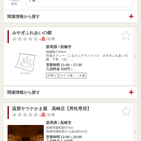
～10代
男性
関連情報から探す
みやぎふれあいの郷
お気に入
りに追加
-点
/ 0 件
群馬県 / 前橋市
樋越駅4.99km
赤城タクシー「ふるさとデマンドバス・みやぎふれあいの
郷」下車、1分。…
営業時間 11:00～17:30
入浴料金 300円～
日帰り
ひとり旅・一人旅
関連情報から探す
温窟サウナかま蔵 高崎店【男性専用】
お気に入
りに追加
-点
/ 0 件
群馬県 / 高崎市
高崎問屋町駅676m
高崎問屋町駅から徒歩約10分
営業時間 12:00～24:00
入浴料金 1,100円～