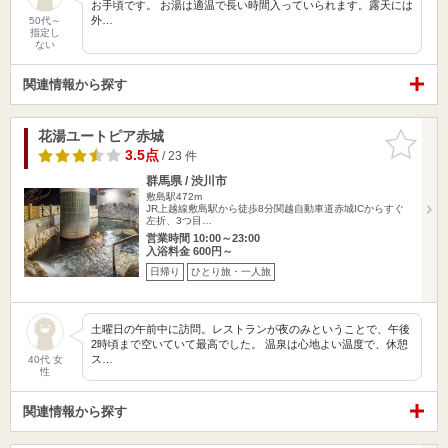
お手頃です。 お湯は適温で長い時間入っていられます。露天には
外…
50代～
指定し
ない
関連情報から探す
花湯ユートピア赤城
お気に入
りに追加
3.5点
/ 23 件
群馬県 / 渋川市
敷島駅472m
JR上越線敷島駅から徒歩8分関越自動車道赤城ICからすぐ
左折、3つ目…
営業時間 10:00～23:00
入浴料金 600円～
日帰り
ひとり旅・一人旅
土曜日の午前中に訪問。レストランが夜のみということで、午後
2時頃まで空いていて最高でした。 温泉は心地よい温度で、休憩
ス…
40代 女
性
関連情報から探す