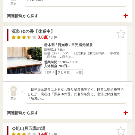
匿名
関連情報から探す
源泉 ゆの香【休業中】
お気に入
りに追加
3.6点
/ 8 件
栃木県 / 日光市 / 日光湯元温泉
日光駅18.78km
新宿（スペーシア）→日光東京（東北新幹線）→宇都宮
（日光線）→日光※…
営業時間 11:00～19:00
入浴料金 700円～
日帰り
ひとり旅・一人旅
日光湯元温泉にある立ち寄り温泉施設です。以前は宿泊施設で
したが、現在は「源泉ゆの香」に名前も変え、宿泊は姉妹館の
「源泉の…
匿名
関連情報から探す
ゆ処山月五識の湯
お気に入
りに追加
3.4点
/ 5 件