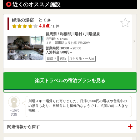
近くのオススメ施設
緑渓の湯宿 とくさ
お気に入
りに追加
4.0点
/ 1 件
群馬県 / 利根郡川場村 / 川場温泉
沼田駅15.46km
ＪＲ 沼田駅よりお車で約20分
営業時間 10:00～20:00
入浴料金 500円～
日帰り
宿泊
ひとり旅・一人旅
楽天トラベルの宿泊プランを見る
川場スキー場帰りに寄りました。日帰り500円の看板や営業中の
のぼりもあり、日帰りにも積極的なようです。玄関の前に大きな
機械…
～10代
女性
関連情報から探す