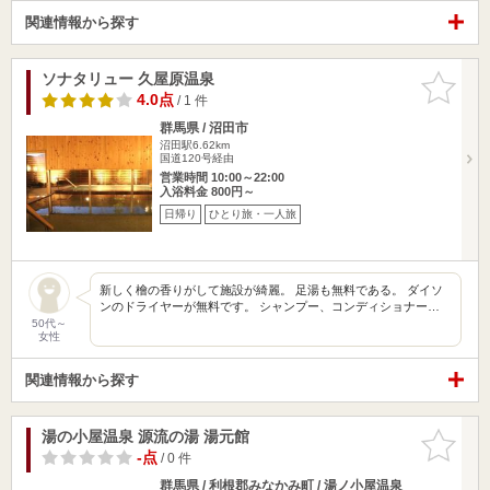
関連情報から探す
ソナタリュー 久屋原温泉
お気に入
りに追加
4.0点
/ 1 件
群馬県 / 沼田市
沼田駅6.62km
国道120号経由
営業時間 10:00～22:00
入浴料金 800円～
日帰り
ひとり旅・一人旅
新しく檜の香りがして施設が綺麗。 足湯も無料である。 ダイソ
ンのドライヤーが無料です。 シャンプー、コンディショナー…
50代～
女性
関連情報から探す
湯の小屋温泉 源流の湯 湯元館
お気に入
りに追加
-点
/ 0 件
群馬県 / 利根郡みなかみ町 / 湯ノ小屋温泉