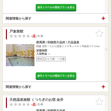
楽天トラベルの宿泊プランを見る
関連情報から探す
戸倉旅館
お気に入
りに追加
-点
/ 0 件
群馬県 / 利根郡片品村 / 片品温泉
関越 沼田ＩＣから国道１２０号→４０１号経由で４０km
営業時間
入浴料金 ～
宿泊
ひとり旅・一人旅
楽天トラベルの宿泊プランを見る
関連情報から探す
天然温泉旅館 くつろぎのお宿 金井
お気に入
りに追加
-点
/ 0 件
群馬県 / 利根郡片品村