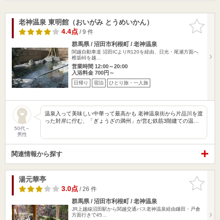
老神温泉 東明館（おいがみ とうめいかん）
お気に入
りに追加
4.4点
/ 9 件
群馬県 / 沼田市利根町 / 老神温泉
関越自動車道 沼田ICよりR120を経由、日光・尾瀬方面へ
椎坂峠を越…
営業時間 12:00～20:00
入浴料金 700円～
日帰り
宿泊
ひとり旅・一人旅
温泉入って美味しい中華って最高かも 老神温泉街から片品川を渡
った対岸に佇む、「ぎょうざの満州」が営む鉄筋3階建ての温…
50代～
男性
関連情報から探す
湯元華亭
お気に入
りに追加
3.0点
/ 26 件
群馬県 / 沼田市利根町 / 老神温泉
JR上越線沼田駅から関越交通バス老神温泉経由鎌田・戸倉
方面行きで45…