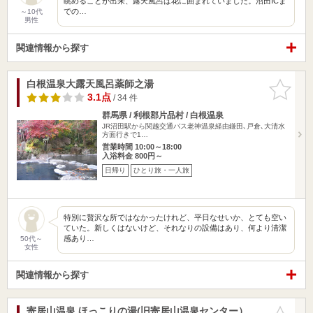
眺めることが出来、露天風呂は花に囲まれていました。沼田ICま
での…
～10代
男性
関連情報から探す
白根温泉大露天風呂薬師之湯
お気に入
りに追加
3.1点
/ 34 件
群馬県 / 利根郡片品村 / 白根温泉
JR沼田駅から関越交通バス老神温泉経由鎌田､戸倉､大清水
方面行きで1…
営業時間 10:00～18:00
入浴料金 800円～
日帰り
ひとり旅・一人旅
特別に贅沢な所ではなかったけれど、平日なせいか、とても空い
ていた。新しくはないけど、それなりの設備はあり、何より清潔
感あり…
50代～
女性
関連情報から探す
寄居山温泉 ほっこりの湯(旧寄居山温泉センター）
お気に入