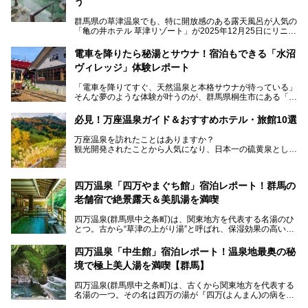
う
群馬県の草津温泉でも、特に開放感のある露天風呂が人気の
「亀の井ホテル 草津リゾート」が2025年12月25日にリニュ
ーアルオープンしました。
ロビーや客室が綺麗になって、上州グルメにこだわったビュ
電車を降りたら秘湯とサウナ！宿泊もできる「水沼
ッフェも人気！アクセスはシャトルバスで楽々、さらに草津
ヴィレッジ」体験レポート
温泉にある姉妹ホテルの「草津温泉 大東舘」「亀の井ホテ
ル 草津湯畑」の湯めぐりまで楽しめます。
「電車を降りてすぐ、天然温泉と本格サウナが待っている」
そんな夢のような体験が叶うのが、群馬県桐生市にある「駅
今回はそんな「亀の井ホテル 草津リゾート」を徹底レポー
の天然温泉&サウナの森 水沼ヴィレッジ」です。
ト！
日帰り温泉の「水沼の湯」と宿泊もできる「サウナの森」、
必見！万座温泉ガイド＆おすすめホテル・旅館10選
２つのエリアがあります。
───
提供元：アイコニア・ホスピタリティ株式会社【PR】
万座温泉を訪れたことはありますか？
今回は、その中でも特にユニークな駅直結の「水沼の湯」の
この記事は亀の井ホテル 草津リゾートのPR記事です。
観光開発されたことから人気になり、日本一の硫黄泉として
魅力に焦点を当て、温泉好き、サウナー、そして電車旅好き
も有名な温泉地です。
も必見の、心と体がリフレッシュする水沼ヴィレッジの体験
レポートをお届けします。
万座温泉が何県にあるのか、どんな温泉なのか、知らない方
四万温泉「四万やまぐち館」宿泊レポート！群馬の
も多いかもしれません。
老舗宿で絶景露天＆美肌湯を満喫
そこで筆者である私が実際に行ってみました！万座温泉の楽
しみ方や周辺の観光地を解説します。
四万温泉(群馬県中之条町)は、関東地方を代表する名湯のひ
また、日帰り入浴できる温泉から混浴可能な温泉まで、おす
とつ。古から“草津の上がり湯”と呼ばれ、保湿効果の高い美
すめの入浴施設もご紹介します！
肌湯として有名な存在です。
四万温泉「中生館」宿泊レポート！温泉地最奥の秘
「四万やまぐち館」は、この地を代表する旅館の一つ。日帰
境で極上美人湯を満喫【群馬】
り入浴も可能ですが、やはり宿泊してじっくり楽しむのがベ
スト。今回は筆者自ら宿泊し、人気の絶景露天風呂＆極上美
四万温泉(群馬県中之条町)は、古くから関東地方を代表する
肌湯をはじめ、館内の魅力をたっぷりとご紹介します！
名湯の一つ。その名は四万の湯が『四万(よんまん)の病を癒
す霊泉』であるとする伝説に由来し、現代においても多くの