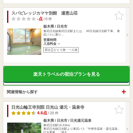
スパビレッジカマヤ別館 湯恵山荘
お気に入
りに追加
-点
/ 0 件
栃木県 / 日光市
東武日光線東武日光駅または、 JR日光線日光駅下車。 東
武バスに乗り…
営業時間
入浴料金 ～
宿泊
ひとり旅・一人旅
楽天トラベルの宿泊プランを見る
関連情報から探す
日光山輪王寺別院 日光山 湯元・温泉寺
お気に入
りに追加
4.6点
/ 20 件
栃木県 / 日光市 / 日光湯元温泉
東武日光駅18.63km
東武日光線日光駅より東武バス「中禅寺温泉・湯元温泉」
行き乗車、「湯元…