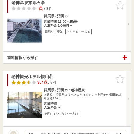
老神温泉旅館石亭
お気に入
りに追加
-点
/ 0 件
群馬県 / 沼田市
営業時間 12:00～15:00
入浴料金 1,000円～
日帰り
宿泊
ひとり旅・一人旅
関連情報から探す
老神観光ホテル観山荘
お気に入
りに追加
3.7点
/ 5 件
群馬県 / 沼田市 / 老神温泉
上越線・沼田駅よりバスまたはタクシー利用50分沼田ICよ
り国道120…
営業時間
入浴料金 ～
宿泊
ひとり旅・一人旅