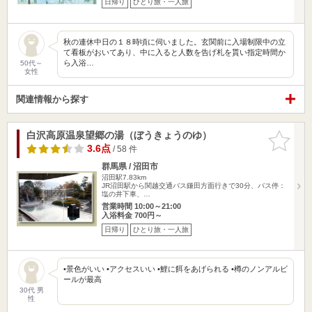
日帰り
ひとり旅・一人旅
秋の連休中日の１８時頃に伺いました。玄関前に入場制限中の立
て看板がおいてあり、中に入ると人数を告げ札を貰い指定時間か
ら入浴…
50代～
女性
関連情報から探す
白沢高原温泉望郷の湯（ぼうきょうのゆ）
お気に入
りに追加
3.6点
/ 58 件
群馬県 / 沼田市
沼田駅7.83km
JR沼田駅から関越交通バス鎌田方面行きで30分、バス停：
塩の井下車、…
営業時間 10:00～21:00
入浴料金 700円～
日帰り
ひとり旅・一人旅
•景色がいい •アクセスいい •鯉に餌をあげられる •樽のノンアルビ
ールが最高
30代 男
性