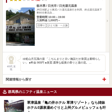
栃木県 / 日光市 / 日光湯元温泉
JR日光駅より東武バス湯元温泉行き利用、終点湯元温泉下
車80分東北自…
営業時間 10:00～19:00
入浴料金 1,000円～
日帰り
ひとり旅・一人旅
ゆ処山月五識の湯 「こぢんまりと古い施設だが泉質は素晴らし
い」 ●料金:900円 ●泉質:濃厚な硫黄の香りと湯の花。…
40代 女
性
関連情報から探す
群馬県のニフティ温泉ニュース
草津温泉「亀の井ホテル 草津リゾート」なら姉妹
ホテル3源泉湯めぐりと上州グルメビュッフェも叶