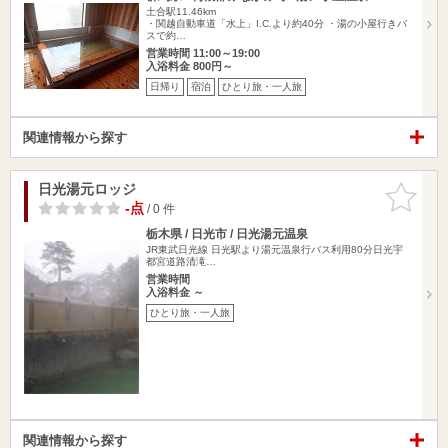
土合駅11.46km
・関越自動車道「水上」I.C.より約40分 ・湯の小屋行きバ
スで約…
営業時間 11:00～19:00
入浴料金 800円～
日帰り
宿泊
ひとり旅・一人旅
関連情報から探す
日光湯元ロッジ
お気に入
りに追加
-点
/ 0 件
栃木県 / 日光市 / 日光湯元温泉
JR東武日光線 日光駅より湯元温泉行バス利用80分日光宇
都宮道路清滝…
営業時間
入浴料金 ～
ひとり旅・一人旅
関連情報から探す