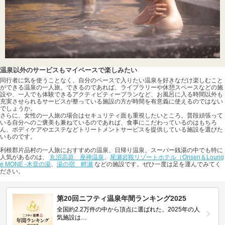
温泉以外のサービスもマイペースで楽しみたい
同行者に気を使うことなく、自分のペースで入りたい温泉を好きなだけ楽しむこと
ができる温泉の一人旅。できるのであれば、ライブラリーや休憩スペースなどの施
設や、一人でも体験できるアクティビティープランなど、お風呂に入る時間以外も
充実させられるサービスが整っている施設の方が時間を有意義に使えるのではない
でしょうか。
さらに、女性の一人旅の場合はセキュリティ面も重視したいところ。普段頑張って
いる自分へのご褒美も兼ねているのであれば、食事にこだわっているのはもちろ
ん、ボディケアやエステなどトリートメントサービスを提供している施設を選びた
いものです。
利根郡片品村の一人旅におすすめの温泉、日帰り温泉、スーパー銭湯の中でも特に
人気があるのは、
丸沼高原 座禅温泉
、
尾瀬岩鞍リゾートホテル（Onsen＆Loung
e MONE -木音の湯
、
湯の宿 畔瀬
などの施設です。ぜひ一度は足を運んでみてく
ださい。
第20回ニフティ温泉年間ランキング2025
全国約2.2万件の中から頂点に選ばれた、2025年の人
気施設は…