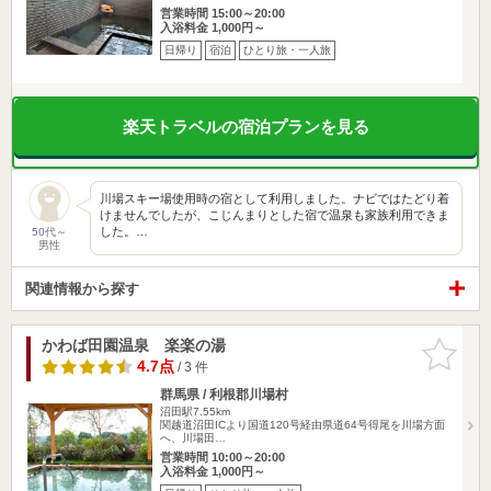
営業時間 15:00～20:00
入浴料金 1,000円～
日帰り
宿泊
ひとり旅・一人旅
楽天トラベルの宿泊プランを見る
川場スキー場使用時の宿として利用しました。ナビではたどり着
けませんでしたが、こじんまりとした宿で温泉も家族利用できま
した。…
50代～
男性
関連情報から探す
かわば田園温泉 楽楽の湯
お気に入
りに追加
4.7点
/ 3 件
群馬県 / 利根郡川場村
沼田駅7.55km
関越道沼田ICより国道120号経由県道64号得尾を川場方面
へ、川場田…
営業時間 10:00～20:00
入浴料金 1,000円～