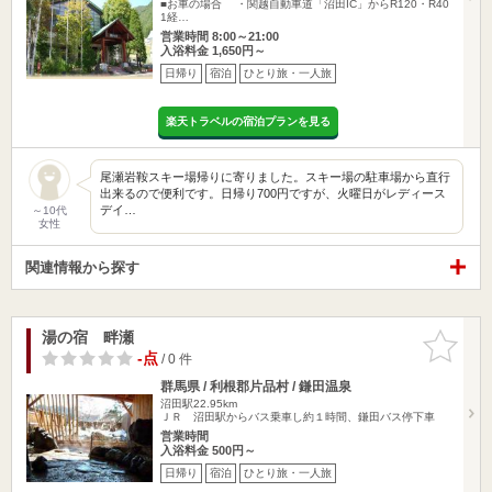
■お車の場合 ・関越自動車道「沼田IC」からR120・R40
1経…
営業時間 8:00～21:00
入浴料金 1,650円～
日帰り
宿泊
ひとり旅・一人旅
楽天トラベルの宿泊プランを見る
尾瀬岩鞍スキー場帰りに寄りました。スキー場の駐車場から直行
出来るので便利です。日帰り700円ですが、火曜日がレディース
デイ…
～10代
女性
関連情報から探す
湯の宿 畔瀬
お気に入
りに追加
-点
/ 0 件
群馬県 / 利根郡片品村 / 鎌田温泉
沼田駅22.95km
ＪＲ 沼田駅からバス乗車し約１時間、鎌田バス停下車
営業時間
入浴料金 500円～
日帰り
宿泊
ひとり旅・一人旅