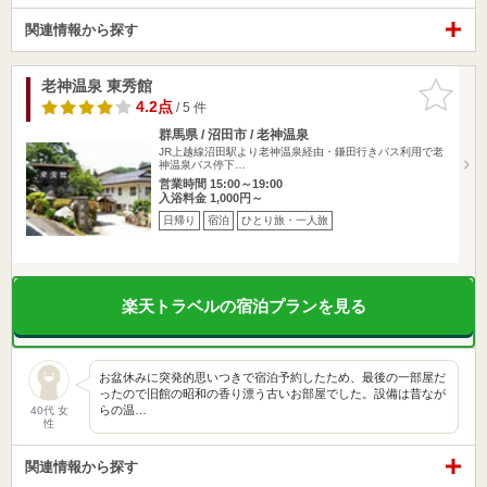
関連情報から探す
老神温泉 東秀館
お気に入
りに追加
4.2点
/ 5 件
群馬県 / 沼田市 / 老神温泉
JR上越線沼田駅より老神温泉経由・鎌田行きバス利用で老
神温泉バス停下…
営業時間 15:00～19:00
入浴料金 1,000円～
日帰り
宿泊
ひとり旅・一人旅
楽天トラベルの宿泊プランを見る
お盆休みに突発的思いつきで宿泊予約したため、最後の一部屋だ
ったので旧館の昭和の香り漂う古いお部屋でした。設備は昔なが
らの温…
40代 女
性
関連情報から探す