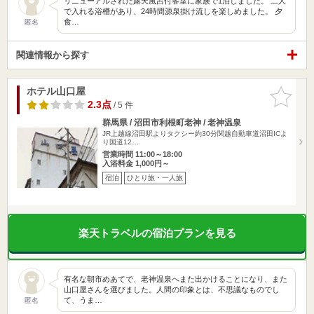
リニューアルされた露天風呂付客室に家族で1泊しました。 二人
で入れる浴槽があり、24時間源泉掛け流しを楽しめました。 夕
食…
匿名
関連情報から探す
ホテル山口屋
お気に入
りに追加
2.3点
/ 5 件
群馬県 / 沼田市利根町老神 / 老神温泉
JR上越線沼田駅よりタクシー約30分関越自動車道沼田ICよ
り国道12…
営業時間 11:00～18:00
入浴料金 1,000円～
宿泊
ひとり旅・一人旅
楽天トラベルの宿泊プランを見る
有名な朝市めあてで、老神温泉へまた出かけることになり、また
山口屋さんを選びました。人間の印象とは、不思議なものでし
て、うま…
匿名