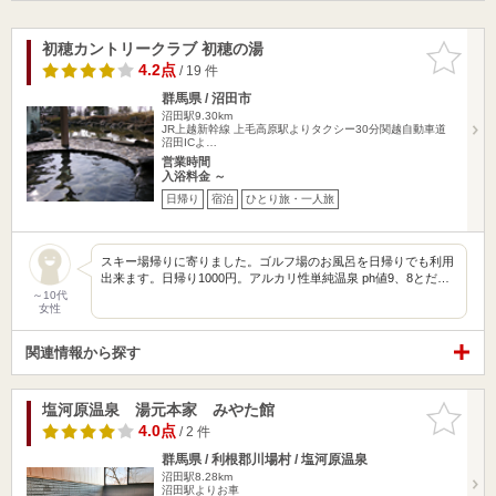
初穂カントリークラブ 初穂の湯
お気に入
りに追加
4.2点
/ 19 件
群馬県 / 沼田市
沼田駅9.30km
JR上越新幹線 上毛高原駅よりタクシー30分関越自動車道
沼田ICよ…
営業時間
入浴料金 ～
日帰り
宿泊
ひとり旅・一人旅
スキー場帰りに寄りました。ゴルフ場のお風呂を日帰りでも利用
出来ます。日帰り1000円。アルカリ性単純温泉 ph値9、8とだ…
～10代
女性
関連情報から探す
塩河原温泉 湯元本家 みやた館
お気に入
りに追加
4.0点
/ 2 件
群馬県 / 利根郡川場村 / 塩河原温泉
沼田駅8.28km
沼田駅よりお車