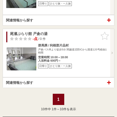
日帰り
ひとり旅・一人旅
関連情報から探す
尾瀬ぷらり館 戸倉の湯
お気に入
りに追加
-点
/ 0 件
群馬県 / 利根郡片品村
戸倉バス停より徒歩5分 関越道沼田ICから国道120号経由1
時間
営業時間 10:00～18:00
入浴料金 600円～
日帰り
ひとり旅・一人旅
関連情報から探す
1
10
件中 1件～10件を表示