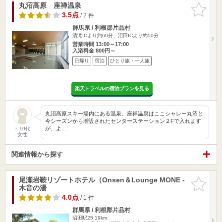
丸沼高原 座禅温泉
お気に入
りに追加
3.5点
/ 2 件
群馬県 / 利根郡片品村
清滝ICより約60分、沼田ICより約50分
営業時間 13:00～17:00
入浴料金 800円～
日帰り
宿泊
ひとり旅・一人旅
楽天トラベルの宿泊プランを見る
丸沼高原スキー場内にある温泉。座禅温泉はここシャレー丸沼と
今シーズンから増設されたセンターステーション２Fで入れます
が、よ…
～10代
女性
関連情報から探す
尾瀬岩鞍リゾートホテル（Onsen＆Lounge MONE -
お気に入
木音の湯
りに追加
4.0点
/ 1 件
群馬県 / 利根郡片品村
沼田駅25.19km