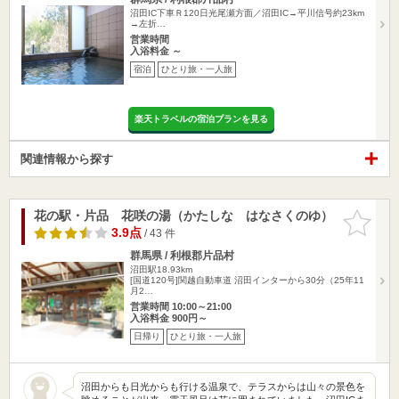
沼田IC下車Ｒ120日光尾瀬方面／沼田IC→平川信号約23km
→左折…
営業時間
入浴料金 ～
宿泊
ひとり旅・一人旅
楽天トラベルの宿泊プランを見る
関連情報から探す
花の駅・片品 花咲の湯（かたしな はなさくのゆ）
お気に入
りに追加
3.9点
/ 43 件
群馬県 / 利根郡片品村
沼田駅18.93km
[国道120号]関越自動車道 沼田インターから30分（25年11
月2…
営業時間 10:00～21:00
入浴料金 900円～
日帰り
ひとり旅・一人旅
沼田からも日光からも行ける温泉で、テラスからは山々の景色を