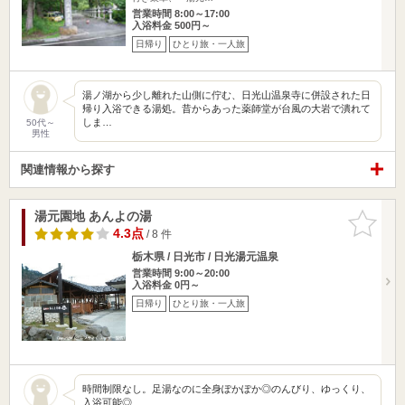
営業時間 8:00～17:00
入浴料金 500円～
日帰り
ひとり旅・一人旅
湯ノ湖から少し離れた山側に佇む、日光山温泉寺に併設された日
帰り入浴できる湯処。昔からあった薬師堂が台風の大岩で潰れて
しま…
50代～
男性
関連情報から探す
湯元園地 あんよの湯
お気に入
りに追加
4.3点
/ 8 件
栃木県 / 日光市 / 日光湯元温泉
営業時間 9:00～20:00
入浴料金 0円～
日帰り
ひとり旅・一人旅
時間制限なし。足湯なのに全身ぽかぽか◎のんびり、ゆっくり、
入浴可能◎