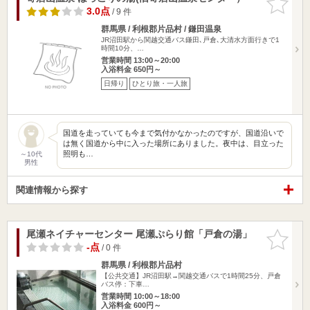
りに追加
3.0点
/ 9 件
群馬県 / 利根郡片品村 / 鎌田温泉
JR沼田駅から関越交通バス鎌田､戸倉､大清水方面行きで1
時間10分、…
営業時間 13:00～20:00
入浴料金 650円～
日帰り
ひとり旅・一人旅
国道を走っていても今まで気付かなかったのですが、国道沿いで
は無く国道から中に入った場所にありました。夜中は、目立った
照明も…
～10代
男性
関連情報から探す
尾瀬ネイチャーセンター 尾瀬ぷらり館「戸倉の湯」
お気に入
りに追加
-点
/ 0 件
群馬県 / 利根郡片品村
【公共交通】JR沼田駅→関越交通バスで1時間25分、戸倉
バス停：下車…
営業時間 10:00～18:00
入浴料金 600円～