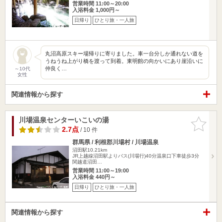
営業時間 11:00～20:00
入浴料金 1,000円～
日帰り
ひとり旅・一人旅
丸沼高原スキー場帰りに寄りました。車一台分しか通れない道を
うねうね上がり橋を渡って到着。東明館の向かいにあり崖沿いに
仲良く…
～10代
女性
関連情報から探す
川場温泉センターいこいの湯
お気に入
りに追加
2.7点
/ 10 件
群馬県 / 利根郡川場村 / 川場温泉
沼田駅10.21km
JR上越線沼田駅よりバス(川場行)40分温泉口下車徒歩3分
関越道沼田…
営業時間 11:00～19:00
入浴料金 440円～
日帰り
ひとり旅・一人旅
関連情報から探す