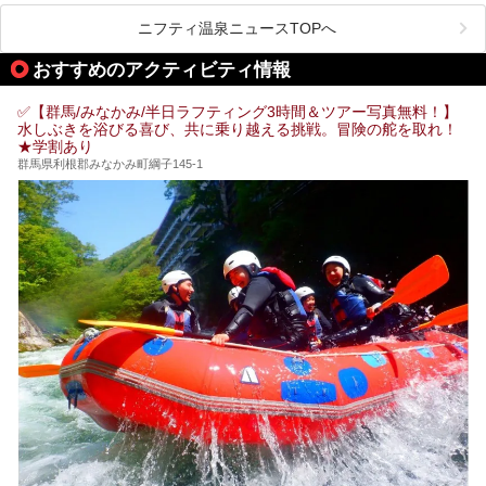
観光客で賑わう人気温泉地です。
ニフティ温泉ニュースTOPへ
「中生館」は四万温泉最奥に位置し、秘境感漂う老舗宿。泉
質の良さ(特に美人湯効果)に定評があり、知る人ぞ知る穴場
おすすめのアクティビティ情報
的存在です。今回は筆者自ら宿泊し、自慢の温泉をはじめ食
事・客室・共有スペースなど、宿の全貌を徹底紹介します。
✅【群馬/みなかみ/半日ラフティング3時間＆ツアー写真無料！】
水しぶきを浴びる喜び、共に乗り越える挑戦。冒険の舵を取れ！
★学割あり
群馬県利根郡みなかみ町綱子145-1