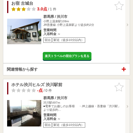
お宿 古城台
お気に入
りに追加
3.0点
/ 1 件
群馬県 / 渋川市
小野上温泉駅109m
JR吾妻線 小野上温泉駅より徒歩約2分
営業時間
入浴料金 ～
宿泊
駅近（徒歩10分以内）
楽天トラベルの宿泊プランを見る
関連情報から探す
ホテル渋川ヒルズ 渋川駅前
お気に入
りに追加
-点
/ 0 件
群馬県 / 渋川市
渋川駅497m
■電車でお越しのお客様 ・JR上越線・吾妻線「渋川駅」
より徒歩約…
営業時間
入浴料金 ～
宿泊
駅近（徒歩10分以内）