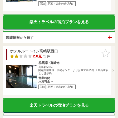
宿泊
駅近（徒歩10分以内）
楽天トラベルの宿泊プランを見る
関連情報から探す
ホテルルートイン高崎駅西口
お気に入
りに追加
2.0点
/ 1 件
群馬県 / 高崎市
高崎駅538m
関越自動車道 高崎インターよりお車で約15分 ＪＲ高崎駅
より徒歩約…
営業時間
入浴料金 ～
宿泊
駅近（徒歩10分以内）
楽天トラベルの宿泊プランを見る