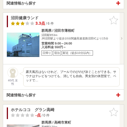
関連情報から探す
沼田健康ランド
お気に入
りに追加
3.3点
/ 6 件
群馬県 / 沼田市薄根町
沼田駅853m
JR沼田駅より徒歩10分関越高速道路沼田ICより15分
営業時間 9:00～24:00
入浴料金 550円～
日帰り
宿泊
駅近（徒歩10分以内）
露天風呂はないけれど、プールでのびのび泳ぐことができる。サ
ウナはテレビをつけても、消しても自由。男女別の休憩室で、ベ
ッドで…
40代 女
性
関連情報から探す
ホテルココ グラン高崎
お気に入
りに追加
-点
/ 0 件
群馬県 / 高崎市東町
高崎駅170m