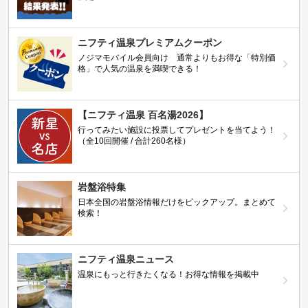
ニフティ温泉プレミアムクーポン
ノジマモバイル会員向け 通常よりもお得な「特別価
格」で人気の温泉を満喫できる！
【ニフティ温泉 百名湯2026】
行ってみたい施設に投票してプレゼントを当てよう！
（全10回開催 / 合計260名様）
岩盤浴特集
日本全国の岩盤浴情報だけをピックアップ。まとめて
検索！
ニフティ温泉ニュース
温泉にもっと行きたくなる！お得な情報を掲載中