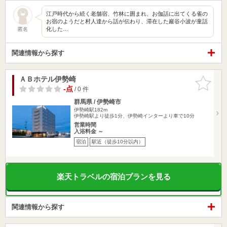
江戸時代から続く老舗宿、竹林に囲まれ、お伽話に出てくる雀の
お宿のようだと村人達から話が伝わり、滞在した巖谷小波が童話
化した…
匿名
関連情報から探す
ＡＢホテル伊勢崎
お気に入
りに追加
-点
/ 0 件
群馬県 / 伊勢崎市
伊勢崎駅182m
伊勢崎駅より徒歩1分、伊勢崎インターより車で10分
営業時間
入浴料金 ～
宿泊
駅近（徒歩10分以内）
楽天トラベルの宿泊プランを見る
関連情報から探す