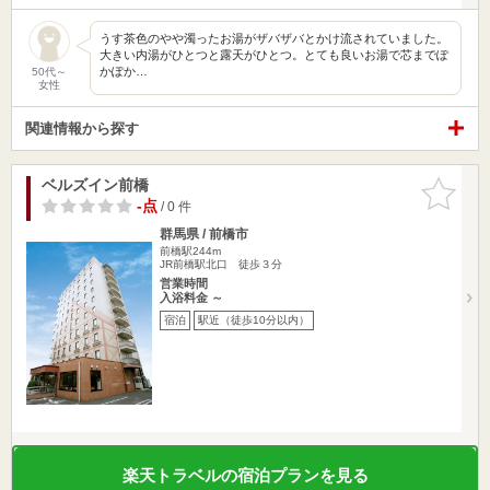
うす茶色のやや濁ったお湯がザバザバとかけ流されていました。
大きい内湯がひとつと露天がひとつ。とても良いお湯で芯までぽ
かぽか…
50代～
女性
関連情報から探す
ベルズイン前橋
お気に入
りに追加
-点
/ 0 件
群馬県 / 前橋市
前橋駅244m
JR前橋駅北口 徒歩３分
営業時間
入浴料金 ～
宿泊
駅近（徒歩10分以内）
楽天トラベルの宿泊プランを見る