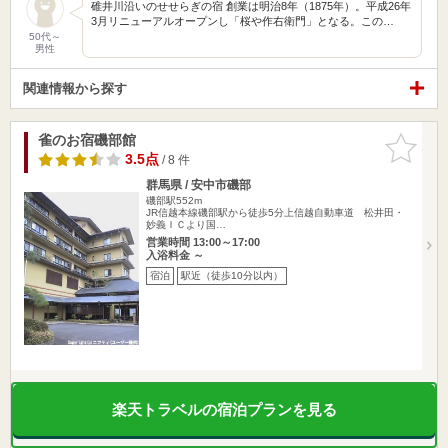
碓井川沿いのせせらぎの宿 創業は明治8年（1875年）。平成26年
3月リニューアルオープンし「桜や作右衛門」となる。この…
50代～
男性
関連情報から探す
雀のお宿磯部館
お気に入
りに追加
3.5点
/ 8 件
群馬県 / 安中市磯部
磯部駅552m
JR信越本線磯部駅から徒歩5分上信越自動車道 松井田・
妙義ＩＣより国…
営業時間 13:00～17:00
入浴料金 ～
宿泊
駅近（徒歩10分以内）
楽天トラベルの宿泊プランを見る