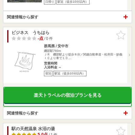
日帰り
駅近（徒歩10分以内）
関連情報から探す
ビジネス うちはら
お気に入
りに追加
-点
/ 0 件
群馬県 / 安中市
磯部駅760m
ＪＲ 磯部駅より徒歩８分／関越自動車道・松井田・妙義
ＩＣより車で１０…
営業時間
入浴料金 ～
宿泊
駅近（徒歩10分以内）
楽天トラベルの宿泊プランを見る
関連情報から探す
駅の天然温泉 水沼の湯
お気に入
りに追加
5.0点
/ 1 件