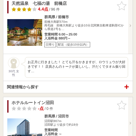
天然温泉 七福の湯 前橋店
お気に入
りに追加
4.4点
/ 96 件
群馬県 / 前橋市
前橋大島駅570m
両毛線 前橋大島駅より徒歩10分北関東自動車道駒形ICか
ら県道2号を…
営業時間 6:00～25:00
入浴料金 880円～
日帰り
駅近（徒歩10分以内）
お正月に行きました！ とても汗をかきますが、ロウリュウが大好
きです！！ 店員さんのトークが楽しいし、汗だくでタオル振り回
す…
30代 女
性
関連情報から探す
ホテルルートイン沼田
お気に入
りに追加
-点
/ 0 件
群馬県 / 沼田市
沼田駅867m
沼田駅より徒歩で約18分
営業時間
入浴料金 ～