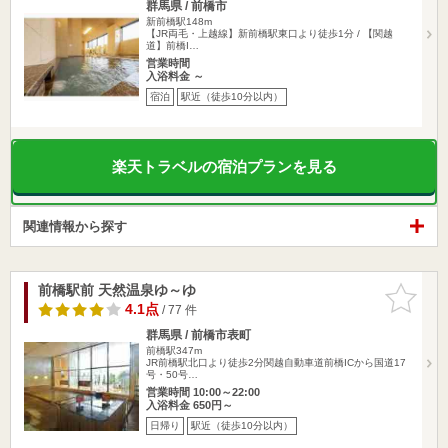
群馬県 / 前橋市
新前橋駅148m
【JR両毛・上越線】新前橋駅東口より徒歩1分 / 【関越
道】前橋I…
営業時間
入浴料金 ～
宿泊
駅近（徒歩10分以内）
楽天トラベルの宿泊プランを見る
関連情報から探す
前橋駅前 天然温泉ゆ～ゆ
お気に入
りに追加
4.1点
/ 77 件
群馬県 / 前橋市表町
前橋駅347m
JR前橋駅北口より徒歩2分関越自動車道前橋ICから国道17
号・50号…
営業時間 10:00～22:00
入浴料金 650円～
日帰り
駅近（徒歩10分以内）