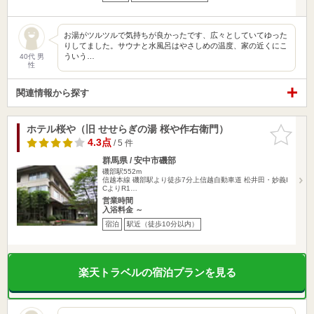
お湯がツルツルで気持ちが良かったです、広々としていてゆった
りしてました。サウナと水風呂はやさしめの温度、家の近くにこ
ういう…
40代 男
性
関連情報から探す
ホテル桜や（旧 せせらぎの湯 桜や作右衛門）
お気に入
りに追加
4.3点
/ 5 件
群馬県 / 安中市磯部
磯部駅552m
信越本線 磯部駅より徒歩7分上信越自動車道 松井田・妙義I
CよりR1…
営業時間
入浴料金 ～
宿泊
駅近（徒歩10分以内）
楽天トラベルの宿泊プランを見る