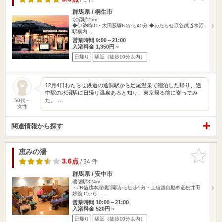
群馬県 / 桐生市
水沼駅25m
◆伊勢崎IC・太田藪塚ICから40分 ◆わたらせ渓谷鐵道水沼
駅構内…
営業時間 9:00～21:00
入浴料金 1,350円～
日帰り
駅近（徒歩10分以内）
12月4日わたらせ鉄道の通洞駅から足尾温泉で宿泊した帰り、途
中駅の水沼駅に日帰り温泉あると知り、東京帰る前に寄ってみ
た。 …
50代～
女性
関連情報から探す
恵みの湯
お気に入
りに追加
3.6点
/ 34 件
群馬県 / 安中市
磯部駅324m
・JR信越本線磯部駅から徒歩5分・上信越自動車道松井田
妙義ICから …
営業時間 10:00～21:00
入浴料金 520円～
日帰り
駅近（徒歩10分以内）