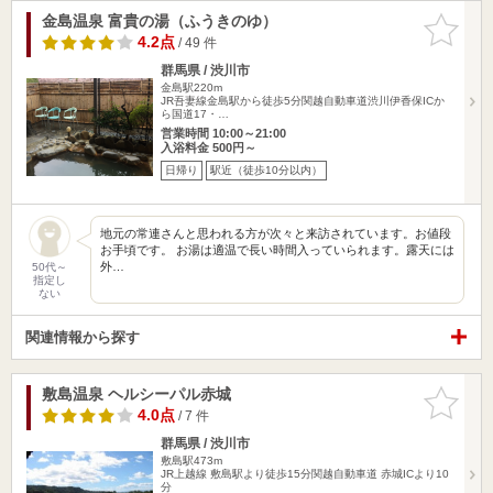
金島温泉 富貴の湯（ふうきのゆ）
お気に入
りに追加
4.2点
/ 49 件
群馬県 / 渋川市
金島駅220m
JR吾妻線金島駅から徒歩5分関越自動車道渋川伊香保ICか
ら国道17・…
営業時間 10:00～21:00
入浴料金 500円～
日帰り
駅近（徒歩10分以内）
地元の常連さんと思われる方が次々と来訪されています。お値段
お手頃です。 お湯は適温で長い時間入っていられます。露天には
外…
50代～
指定し
ない
関連情報から探す
敷島温泉 ヘルシーパル赤城
お気に入
りに追加
4.0点
/ 7 件
群馬県 / 渋川市
敷島駅473m
JR上越線 敷島駅より徒歩15分関越自動車道 赤城ICより10
分