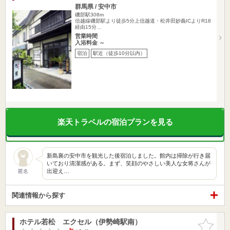
群馬県 / 安中市
磯部駅308m
信越線磯部駅より徒歩5分上信越道・松井田妙義ICよりR18
経由15分…
営業時間
入浴料金 ～
宿泊
駅近（徒歩10分以内）
楽天トラベルの宿泊プランを見る
新島襄の安中市を観光した後宿泊しました。館内は掃除が行き届
いており清潔感がある。まず、笑顔のやさしい美人な女将さんが
出迎え…
匿名
関連情報から探す
ホテル若松 エクセル（伊勢崎駅南）
お気に入
りに追加