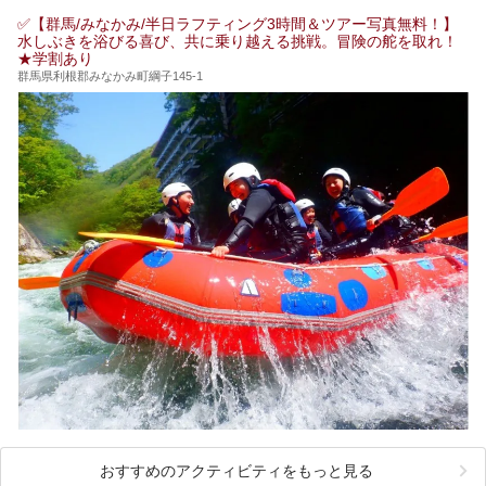
✅【群馬/みなかみ/半日ラフティング3時間＆ツアー写真無料！】
水しぶきを浴びる喜び、共に乗り越える挑戦。冒険の舵を取れ！
★学割あり
群馬県利根郡みなかみ町綱子145-1
おすすめのアクティビティをもっと見る