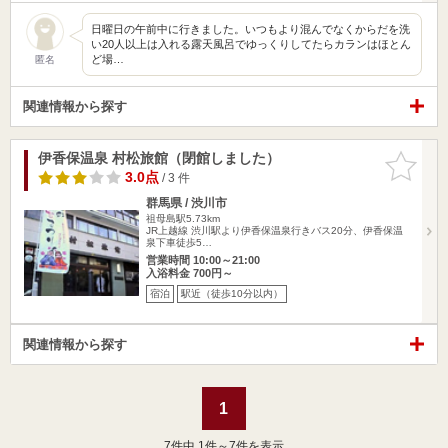
日曜日の午前中に行きました。いつもより混んでなくからだを洗
い20人以上は入れる露天風呂でゆっくりしてたらカランはほとん
ど場…
匿名
関連情報から探す
伊香保温泉 村松旅館（閉館しました）
お気に入
りに追加
3.0点
/ 3 件
群馬県 / 渋川市
祖母島駅5.73km
JR上越線 渋川駅より伊香保温泉行きバス20分、伊香保温
泉下車徒歩5…
営業時間 10:00～21:00
入浴料金 700円～
宿泊
駅近（徒歩10分以内）
関連情報から探す
1
7
件中 1件～7件を表示