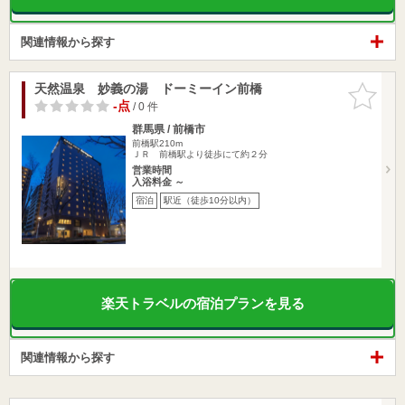
関連情報から探す
天然温泉 妙義の湯 ドーミーイン前橋
お気に入
りに追加
-点
/ 0 件
群馬県 / 前橋市
前橋駅210m
ＪＲ 前橋駅より徒歩にて約２分
営業時間
入浴料金 ～
宿泊
駅近（徒歩10分以内）
楽天トラベルの宿泊プランを見る
関連情報から探す