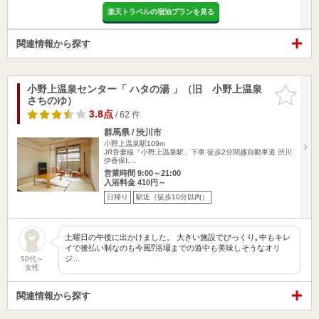
楽天トラベルの宿泊プランを見る
関連情報から探す
小野上温泉センター「 ハタの湯 」（旧 小野上温泉
お気に入
さちのゆ）
りに追加
3.8点
/ 62 件
群馬県 / 渋川市
小野上温泉駅109m
JR吾妻線「小野上温泉駅」下車 徒歩2分関越自動車道 渋川
伊香保I.…
営業時間 9:00～21:00
入浴料金 410円～
日帰り
駅近（徒歩10分以内）
土曜日の午後に出かけました。 大きい施設でびっくり｡中もキレ
イで後払い制なのも今風⁉︎浴場までの道中も美味しそうなオリ
ジ…
50代～
女性
関連情報から探す