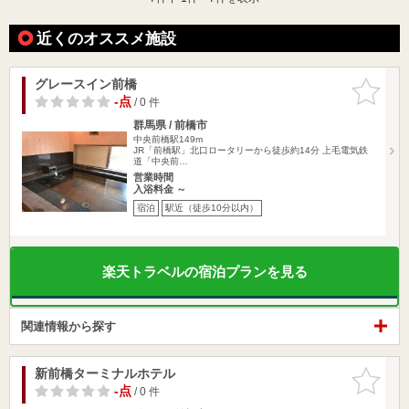
近くのオススメ施設
グレースイン前橋
お気に入
りに追加
-点
/ 0 件
群馬県 / 前橋市
中央前橋駅149m
JR「前橋駅」北口ロータリーから徒歩約14分 上毛電気鉄
道「中央前…
営業時間
入浴料金 ～
宿泊
駅近（徒歩10分以内）
楽天トラベルの宿泊プランを見る
関連情報から探す
新前橋ターミナルホテル
お気に入
りに追加
-点
/ 0 件