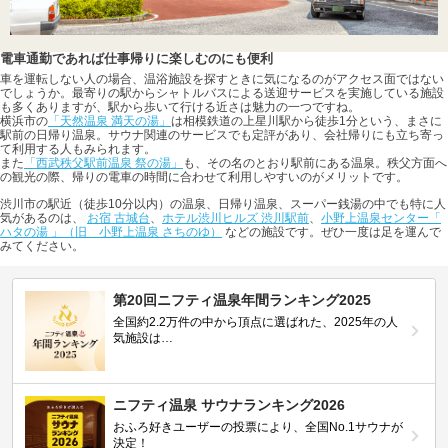
電車通勤であれば仕事帰りに楽しむのにも便利
車を運転しない人の場合、温浴施設を探すときに気になるのがアクセス面ではない
でしょうか。最寄りの駅からシャトルバスによる送迎サービスを実施している施設
も多くありますが、駅から歩いて行ける近さは魅力の一つですね。
横浜市の
「天然温泉 満天の湯」
は相模鉄道の上星川駅から徒歩1分という、まさに
駅前の日帰り温泉。サウナ関連のサービスでも定評があり、会社帰りにも立ち寄っ
て利用する人もみられます。
また
「西武秩父駅前温泉 祭の湯」
も、その名のとおり駅前にある温泉。秩父方面へ
の観光の際、帰りの電車の時間に合わせて利用しやすいのがメリットです。
渋川市の駅近（徒歩10分以内）の温泉、日帰り温泉、スーパー銭湯の中でも特に人
気があるのは、
お宿 古城台
、
ホテル渋川ヒルズ 渋川駅前
、
小野上温泉センター「
ハタの湯 」（旧 小野上温泉 さちのゆ）
などの施設です。ぜひ一度は足を運んで
みてください。
第20回ニフティ温泉年間ランキング2025
全国約2.2万件の中から頂点に選ばれた、2025年の人
気施設は…
ニフティ温泉 サウナランキング2026
おふろ好きユーザーの投票により、全国No.1サウナが
決定！