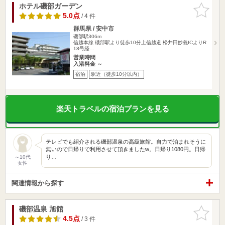
ホテル磯部ガーデン
お気に入
りに追加
5.0点
/ 4 件
群馬県 / 安中市
磯部駅306m
信越本線 磯部駅より徒歩10分上信越道 松井田妙義ICよりR
18号経…
営業時間
入浴料金 ～
宿泊
駅近（徒歩10分以内）
楽天トラベルの宿泊プランを見る
テレビでも紹介される磯部温泉の高級旅館。自力で泊まれそうに
無いので日帰りで利用させて頂きましたw。日帰り1080円。日帰
り…
～10代
女性
関連情報から探す
磯部温泉 旭館
お気に入
りに追加
4.5点
/ 3 件