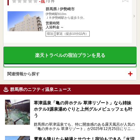
-点
/ 0 件
群馬県 / 伊勢崎市
伊勢崎駅610m
ＪＲ伊勢崎駅から徒歩５分。
営業時間
入浴料金 ～
宿泊
駅近（徒歩10分以内）
楽天トラベルの宿泊プランを見る
関連情報から探す
群馬県のニフティ温泉ニュース
草津温泉「亀の井ホテル 草津リゾート」なら姉妹
ホテル3源泉湯めぐりと上州グルメビュッフェも叶
う
群馬県の草津温泉でも、特に開放感のある露天風呂が人気の
「亀の井ホテル 草津リゾート」が2025年12月25日にリニュ
ーアルオープンしました。
ロビーや客室が綺麗になって、上州グルメにこだわったビュ
電車を降りたら秘湯とサウナ！宿泊もできる「水沼