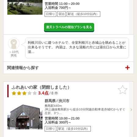
営業時間 11:00～20:00
入浴料金 700円～
日帰り
宿泊
駅近（徒歩10分以内）
楽天トラベルの宿泊プランを見る
利根川沿いに建つホテルで、全室利根川と赤城山を眺めることが
出来るそうです。 内湯は、大きな湯船の方には湯出口から大量に
湯…
～10代
男性
関連情報から探す
ふれあいの家（閉館しました）
お気に入
りに追加
3.4点
/ 8 件
群馬県 / 渋川市
敷島駅440m
JR上越線敷島駅から徒歩10分関越自動車道赤城ICからすぐ
左折、3つ…
営業時間 10:00～21:00
入浴料金 300円～
日帰り
駅近（徒歩10分以内）