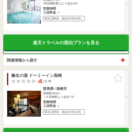
JR高崎駅東口より徒歩3分
営業時間
入浴料金 ～
宿泊
駅近（徒歩10分以内）
楽天トラベルの宿泊プランを見る
関連情報から探す
榛名の湯 ドーミーイン高崎
お気に入
りに追加
-点
/ 0 件
群馬県 / 高崎市
高崎駅484m
ＪＲ高崎駅より徒歩7分
営業時間
入浴料金 ～
宿泊
駅近（徒歩10分以内）