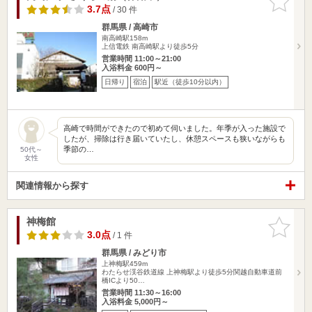
りに追加
3.7点
/ 30 件
群馬県 / 高崎市
南高崎駅158m
上信電鉄 南高崎駅より徒歩5分
営業時間 11:00～21:00
入浴料金 600円～
日帰り
宿泊
駅近（徒歩10分以内）
高崎で時間ができたので初めて伺いました。年季が入った施設で
したが、掃除は行き届いていたし、休憩スペースも狭いながらも
季節の…
50代～
女性
関連情報から探す
神梅館
お気に入
りに追加
3.0点
/ 1 件
群馬県 / みどり市
上神梅駅459m
わたらせ渓谷鉄道線 上神梅駅より徒歩5分関越自動車道前
橋ICより50…
営業時間 11:30～16:00
入浴料金 5,000円～