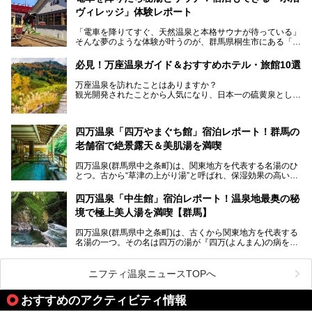
ッフェも人気！アクセスはシャトルバスで楽々、さらに草津
ヴィレッジ」体験レポート
温泉にある姉妹ホテルの「草津温泉 大東舘」「亀の井ホテ
ル 草津湯畑」の湯めぐりまで楽しめます。
「電車を降りてすぐ、天然温泉と本格サウナが待っている」
そんな夢のような体験が叶うのが、群馬県桐生市にある「駅
今回はそんな「亀の井ホテル 草津リゾート」を徹底レポー
の天然温泉&サウナの森 水沼ヴィレッジ」です。
ト！
日帰り温泉の「水沼の湯」と宿泊もできる「サウナの森」、
必見！万座温泉ガイド＆おすすめホテル・旅館10選
２つのエリアがあります。
───
提供元：アイコニア・ホスピタリティ株式会社【PR】
万座温泉を訪れたことはありますか？
今回は、その中でも特にユニークな駅直結の「水沼の湯」の
この記事は亀の井ホテル 草津リゾートのPR記事です。
観光開発されたことから人気になり、日本一の硫黄泉として
魅力に焦点を当て、温泉好き、サウナー、そして電車旅好き
も有名な温泉地です。
も必見の、心と体がリフレッシュする水沼ヴィレッジの体験
レポートをお届けします。
万座温泉が何県にあるのか、どんな温泉なのか、知らない方
四万温泉「四万やまぐち館」宿泊レポート！群馬の
も多いかもしれません。
老舗宿で絶景露天＆美肌湯を満喫
そこで筆者である私が実際に行ってみました！万座温泉の楽
しみ方や周辺の観光地を解説します。
四万温泉(群馬県中之条町)は、関東地方を代表する名湯のひ
また、日帰り入浴できる温泉から混浴可能な温泉まで、おす
とつ。古から“草津の上がり湯”と呼ばれ、保湿効果の高い美
すめの入浴施設もご紹介します！
肌湯として有名な存在です。
四万温泉「中生館」宿泊レポート！温泉地最奥の秘
「四万やまぐち館」は、この地を代表する旅館の一つ。日帰
境で極上美人湯を満喫【群馬】
り入浴も可能ですが、やはり宿泊してじっくり楽しむのがベ
スト。今回は筆者自ら宿泊し、人気の絶景露天風呂＆極上美
四万温泉(群馬県中之条町)は、古くから関東地方を代表する
肌湯をはじめ、館内の魅力をたっぷりとご紹介します！
名湯の一つ。その名は四万の湯が『四万(よんまん)の病を癒
す霊泉』であるとする伝説に由来し、現代においても多くの
観光客で賑わう人気温泉地です。
ニフティ温泉ニュースTOPへ
「中生館」は四万温泉最奥に位置し、秘境感漂う老舗宿。泉
質の良さ(特に美人湯効果)に定評があり、知る人ぞ知る穴場
おすすめのアクティビティ情報
的存在です。今回は筆者自ら宿泊し、自慢の温泉をはじめ食
事・客室・共有スペースなど、宿の全貌を徹底紹介します。