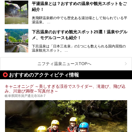
温泉旅として利用することができます。
平湯温泉とは？おすすめの温泉や観光スポットをご
紹介！
池田温泉には道の駅があるなど、温泉、観光、買い物と、さ
まざまな楽しみ方が可能です。
奥飛騨温泉郷の中でも歴史ある湯治場として知られている平
そんな池田温泉の魅力を詳しく紹介していきます！
湯温泉。
岐阜県と長野県を結ぶ安房トンネルの開通以来、東京方面か
らの利用客も増え、ますます賑わいを見せています。そこで
下呂温泉のおすすめ観光スポット25選！温泉やグル
今回は、平湯温泉の観光スポットとおすすめの温泉施設を紹
メ、モデルコースも紹介！
介します。気になる温泉をぜひチェックしてみてください。
下呂温泉は「日本三名泉」の1つにも数えられる国内屈指の
温泉観光スポット。
訪れる際には美肌で知られるお湯とあわせて、当地ならでは
のグルメを楽しんだり、周辺にある名所にも足を伸ばしたり
したいもの。
ニフティ温泉ニュースTOPへ
本記事では、下呂温泉エリアにあるおすすめの観光スポット
おすすめのアクティビティ情報
をご紹介するとともに散策する際のモデルコースもご提案。
下呂温泉観光をたっぷりとガイドします！
キャニオニング ～美しすぎる渓谷でスライダー、滝遊び、飛び込
み、川遊び満喫～写真付き～
岐阜県関市洞戸通元寺318-7