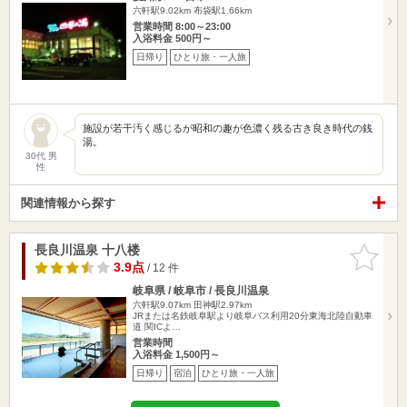
六軒駅9.02km
布袋駅1.66km
営業時間 8:00～23:00
入浴料金 500円～
日帰り
ひとり旅・一人旅
施設が若干汚く感じるが昭和の趣が色濃く残る古き良き時代の銭
湯。
30代 男
性
関連情報から探す
長良川温泉 十八楼
お気に入
りに追加
3.9点
/ 12 件
岐阜県 / 岐阜市 / 長良川温泉
六軒駅9.07km
田神駅2.97km
JRまたは名鉄岐阜駅より岐阜バス利用20分東海北陸自動車
道 関ICよ…
営業時間
入浴料金 1,500円～
日帰り
宿泊
ひとり旅・一人旅