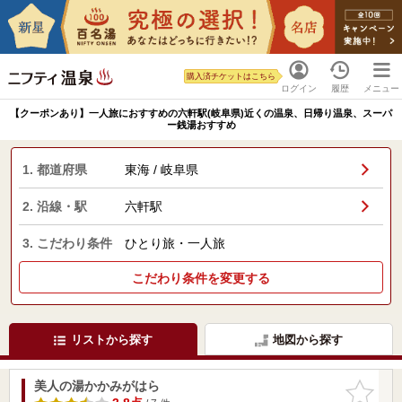
購入済チケットはこちら
ログイン
履歴
メニュー
【クーポンあり】一人旅におすすめの六軒駅(岐阜県)近くの温泉、日帰り温泉、スーパ
ー銭湯おすすめ
1. 都道府県
東海 / 岐阜県
2. 沿線・駅
六軒駅
3. こだわり条件
ひとり旅・一人旅
こだわり条件を変更する
リストから探す
地図から探す
美人の湯かかみがはら
お気に入
りに追加