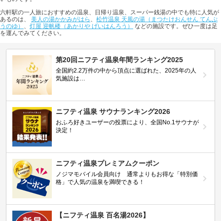
六軒駅の一人旅におすすめの温泉、日帰り温泉、スーパー銭湯の中でも特に人気が
あるのは、
美人の湯かかみがはら
、
松竹温泉 天風の湯（まつたけおんせん てんぷ
うのゆ）
、
灯屋 迎帆楼（あかりや げいはんろう）
などの施設です。ぜひ一度は足
を運んでみてください。
第20回ニフティ温泉年間ランキング2025
全国約2.2万件の中から頂点に選ばれた、2025年の人
気施設は…
ニフティ温泉 サウナランキング2026
おふろ好きユーザーの投票により、全国No.1サウナが
決定！
ニフティ温泉プレミアムクーポン
ノジマモバイル会員向け 通常よりもお得な「特別価
格」で人気の温泉を満喫できる！
【ニフティ温泉 百名湯2026】