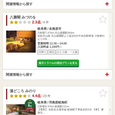
関連情報から探す
八勝閣 みづのを
お気に入
りに追加
2.3点
/ 4 件
岐阜県 / 各務原市
六軒駅7.47km
犬山遊園駅464m
名鉄犬山線 犬山遊園駅より徒歩8分中央自動車道 小牧東IC
より10k…
営業時間 11:30～14:00
入浴料金 1,100円～
日帰り
宿泊
ひとり旅・一人旅
楽天トラベルの宿泊プランを見る
関連情報から探す
湯どころ みのり
お気に入
りに追加
4.4点
/ 23 件
岐阜県 / 羽島郡岐南町
六軒駅8.37km
岐南駅121m
【電車】 名鉄名古屋本線 岐南駅下車徒歩約2分 【車】 東
海北…