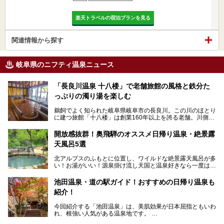
楽天トラベルの宿泊プランを見る
関連情報から探す
岐阜県のニフティ温泉ニュース
「長良川温泉 十八楼」で老舗旅館の風格と鉄分た
っぷりの濁り湯を楽しむ
鵜飼でよく知られた岐阜県岐阜市の長良川。この川のほとり
に建つ旅館「十八楼」は創業160年以上を誇る老舗。川側の
客室からは長良川を一望、温泉はインパクトのある赤褐色の
濁り湯で、地産地消にこだわった食事も定評があります。
開放感抜群！奥飛騨のオススメ日帰り温泉・絶景露
天風呂5選
そして大浴場は日帰り入浴もできるんですよ。泊まりでも日
帰りでも楽しめる「十八楼」を、周辺の川原町の町並みや、
北アルプスのふもとに位置し、ワイルドな絶景露天風呂が多
岐阜の手仕事に触れる旅とともに楽しんでみてはいかがでし
い！お湯がいい！源泉掛け流し天国と温泉好きなら一度は行
ょう！
きたいと思う岐阜県の奥飛騨温泉郷。
───
池田温泉・道の駅ガイド！おすすめの日帰り温泉も
「平湯温泉」「福地温泉」「新平湯温泉」「栃尾温泉」「新
提供元：岐阜県【PR】
紹介！
穂高温泉」と5つの温泉地を総称して奥飛騨温泉郷と呼びま
この記事は岐阜県のPR記事です。
すが、この中でも気軽に日帰りで楽しめる開放感抜群の露天
今回紹介する「池田温泉」は、美肌効果が日本屈指ともいわ
風呂を5ヶ所ご紹介したいと思います。いずれも素晴らしい
れ、根強い人気がある温泉地です。
温泉ですよ！
岐阜県にあり、名古屋からは日帰りで、東京や大阪からなら