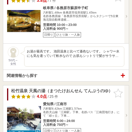
3.8点
/ 7 件
岐阜県 / 各務原市蘇原申子町
六軒駅1.48km
各務原市役所前駅1.45km
名鉄各務原線「各務原市役所前駅」からタクシーで5分東
海北陸自動車道岐…
営業時間 10:00～23:00
入浴料金 900円～
日帰り
ひとり旅・一人旅
お湯が最高です。 池田温泉と比べて遜色ないです。 シャワー水
にも気を遣っていて軟水なので お肌もシットリで髪がサラサ…
50代～
女性
関連情報から探す
松竹温泉 天風の湯（まつたけおんせん てんぷうのゆ）
お気に入
りに追加
4.0点
/ 25 件
愛知県 / 江南市
六軒駅6.42km
江南駅1.57km
名鉄犬山線「江南駅」下車、名鉄バス「江南団地行き」に
て「緑ヶ丘」下車…
営業時間 6:00～24:00
入浴料金 750円～
日帰り
ひとり旅・一人旅