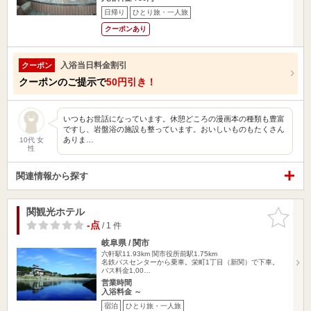
日帰り
ひとり旅・一人旅
クーポンあり
入浴当日料金割引
クーポン
クーポンのご提示で
50円引き！
いつもお世話になっています。休憩どころの漫画本の種類も豊富
ですし、岩盤浴の施設も整っています。おいしいものもたくさん
ありま…
10代 女
性
関連情報から探す
関観光ホテル
お気に入
りに追加
-点
/ 1 件
岐阜県 / 関市
六軒駅11.93km
関市役所前駅1.75km
名鉄バスセンターから乗車。栄町1丁目（新関）で下車。
バス料金1,00…
営業時間
入浴料金 ～
宿泊
ひとり旅・一人旅