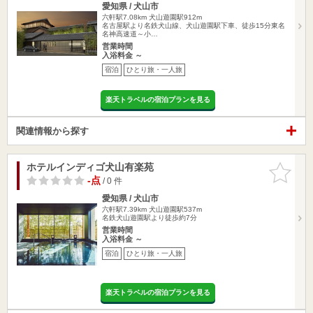
愛知県 / 犬山市
六軒駅7.08km
犬山遊園駅912m
名古屋駅より名鉄犬山線、犬山遊園駅下車、徒歩15分東名
名神高速道～小…
営業時間
入浴料金 ～
宿泊
ひとり旅・一人旅
楽天トラベルの宿泊プランを見る
関連情報から探す
ホテルインディゴ犬山有楽苑
お気に入
りに追加
-点
/ 0 件
愛知県 / 犬山市
六軒駅7.39km
犬山遊園駅537m
名鉄犬山遊園駅より徒歩約7分
営業時間
入浴料金 ～
宿泊
ひとり旅・一人旅
楽天トラベルの宿泊プランを見る