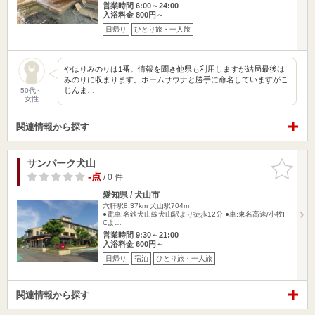
営業時間 6:00～24:00
入浴料金 800円～
日帰り
ひとり旅・一人旅
やはりみのりは1番。情報を聞き他県も利用しますが結局最後は
みのりに収まります。ホームサウナと勝手に命名していますがこ
じんま…
50代～
女性
関連情報から探す
サンパーク犬山
お気に入
りに追加
-点
/ 0 件
愛知県 / 犬山市
六軒駅8.37km
犬山駅704m
●電車:名鉄犬山線犬山駅より徒歩12分 ●車:東名高速/小牧I
Cよ…
営業時間 9:30～21:00
入浴料金 600円～
日帰り
宿泊
ひとり旅・一人旅
関連情報から探す