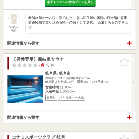
楽天トラベルの宿泊プランを見る
老舗旅館の十八桜に宿泊した。ぎふ長良川の鵜飼の観光船に専用
通路経由で乗り込める唯一の宿として選択。 温泉もあるので喜ん
で…
50代～
男性
関連情報から探す
【男性専用】新岐阜サウナ
お気に入
りに追加
-点
/ 0 件
岐阜県 / 岐阜市
六軒駅9.22km
名鉄岐阜駅767m
岐阜駅より徒歩10分（国道157・256号経由）
営業時間 11:00～
入浴料金 1,800円～
日帰り
ひとり旅・一人旅
関連情報から探す
コナミスポーツクラブ 岐阜
お気に入