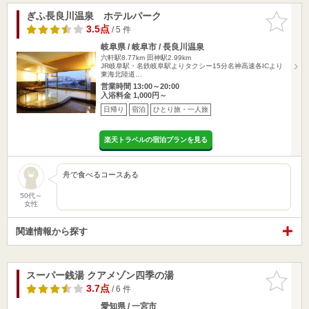
ぎふ長良川温泉 ホテルパーク
お気に入
りに追加
3.5点
/ 5 件
岐阜県 / 岐阜市 / 長良川温泉
六軒駅8.77km
田神駅2.99km
JR岐阜駅・名鉄岐阜駅よりタクシー15分名神高速各ICより
東海北陸道…
営業時間 13:00～20:00
入浴料金 1,000円～
日帰り
宿泊
ひとり旅・一人旅
楽天トラベルの宿泊プランを見る
舟で食べるコースある
50代～
女性
関連情報から探す
スーパー銭湯 クアメゾン四季の湯
お気に入
りに追加
3.7点
/ 6 件
愛知県 / 一宮市