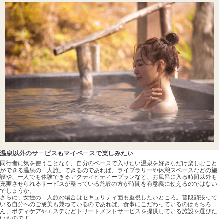
温泉以外のサービスもマイペースで楽しみたい
同行者に気を使うことなく、自分のペースで入りたい温泉を好きなだけ楽しむこと
ができる温泉の一人旅。できるのであれば、ライブラリーや休憩スペースなどの施
設や、一人でも体験できるアクティビティープランなど、お風呂に入る時間以外も
充実させられるサービスが整っている施設の方が時間を有意義に使えるのではない
でしょうか。
さらに、女性の一人旅の場合はセキュリティ面も重視したいところ。普段頑張って
いる自分へのご褒美も兼ねているのであれば、食事にこだわっているのはもちろ
ん、ボディケアやエステなどトリートメントサービスを提供している施設を選びた
いものです。