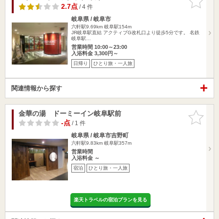
りに追加
2.7点
/ 4 件
岐阜県 / 岐阜市
六軒駅9.69km
岐阜駅154m
JR岐阜駅直結 アクティブG改札口より徒歩5分です。 名鉄
岐阜駅…
営業時間 10:00～23:00
入浴料金 3,300円～
日帰り
ひとり旅・一人旅
関連情報から探す
金華の湯 ドーミーイン岐阜駅前
お気に入
りに追加
-点
/ 1 件
岐阜県 / 岐阜市吉野町
六軒駅9.83km
岐阜駅357m
営業時間
入浴料金 ～
宿泊
ひとり旅・一人旅
楽天トラベルの宿泊プランを見る