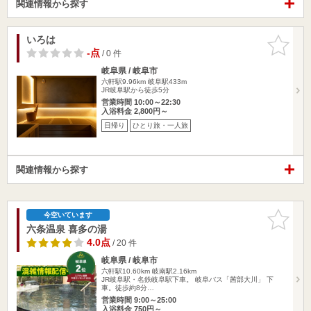
関連情報から探す
いろは
お気に入
りに追加
-点
/ 0 件
岐阜県 / 岐阜市
六軒駅9.96km
岐阜駅433m
JR岐阜駅から徒歩5分
営業時間 10:00～22:30
入浴料金 2,800円～
日帰り
ひとり旅・一人旅
関連情報から探す
お気に入
今空いています
りに追加
六条温泉 喜多の湯
4.0点
/ 20 件
岐阜県 / 岐阜市
六軒駅10.60km
岐南駅2.16km
JR岐阜駅・名鉄岐阜駅下車。 岐阜バス「茜部大川」 下
車。徒歩約8分…
営業時間 9:00～25:00
入浴料金 750円～