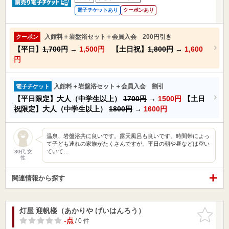
電子チケットあり
クーポンあり
入館料＋岩盤浴セット＋会員入会 200円引き
クーポン
【平日】
1,700円
→
1,500円
【土日祝】
1,800円
→
1,600
円
入館料＋岩盤浴セット＋会員入会 割引
電子チケット
【平日限定】大人（中学生以上）
1700円
→
1500円
【土日
祝限定】大人（中学生以上）
1800円
→
1600円
温泉、岩盤浴共に良いです。露天風呂も良いです。時間帯によっ
て子ども連れの家族がたくさんですが、平日の朝や昼などは空い
ていて…
30代 女
性
関連情報から探す
灯屋 迎帆楼（あかりや げいはんろう）
お気に入
りに追加
-点
/ 0 件