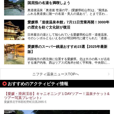
国屈指の名湯を満喫しよう
ナまで種類豊富で広々空間。泉質も温度もバリエーション豊
かで、湯めぐり感覚で楽しめちゃいます。
奥道後温泉「奥道後 壱湯の守」(愛媛県松山市)は、“風情あ
ふれる奥道後に随一の名湯・美人の湯あり”、とまで言われ
る四国屈指の名湯です。最も有名なのが、西日本最大級の大
今回は人気のこの施設の中でも、特におすすめしたい3つの
露天風呂。日々の生活から隔離された非日常感を味わえま
ポイントについて厳選してお届けします。読めばきっと、行
愛媛県「道後温泉本館」7月11日営業再開！3000年
す。
きたくなること間違いなし！
の歴史を紡ぐ文化財が復活
日帰り入浴も可能ですが、宿泊してじっくり楽しむのがベス
日本最古の湯として知られている愛媛県松山市・道後温泉。
ト。今回はニフティ温泉ライターである筆者自ら宿泊し、名
そのシンボルともいえるのが明治時代に建てられた「道後温
物の大露天風呂「翠明の湯」の全浴槽をご紹介。また、パブ
泉本館」です。平成31年1月から約5年半にわたって行って
リックスペース・貸切露天風呂・客室・食事など、多角的に
いた保存修理工事が終わり、いよいよ2024年7月11日から
その魅力をご紹介します！
愛媛県のスーパー銭湯おすすめ15選【2025年最新
全館営業再開となります。
版】
四国地方の西北側に位置する愛媛県。北は大小の島々が点在
する瀬戸内海、西はリアス式海岸が続く宇和海、中央部には
西日本最高峰の石鎚山とその連山に囲まれたバラエティ豊か
な自然と、温暖な気候が魅力の県です。
日本最古の温泉といわれる道後温泉を筆頭に、多くの温泉が
ニフティ温泉ニュースTOPへ
ある愛媛県は、スーパー銭湯も豊富です。中には、中四国地
方を代表する人気の施設も。今回は、愛媛県の誇るスーパー
おすすめのアクティビティ情報
銭湯をピックアップしました。
【愛媛・滑床渓谷】キャニオニング１DAYツアー！温泉チケット&
ツアー写真プレゼント♪
愛媛県北宇和郡松野町目黒2885-5