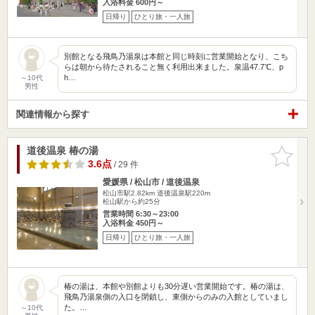
入浴料金 600円～
日帰り
ひとり旅・一人旅
別館となる飛鳥乃湯泉は本館と同じ時刻に営業開始となり、こち
らは朝から待たされること無く利用出来ました。泉温47.7℃、p
h…
～10代
男性
関連情報から探す
道後温泉 椿の湯
お気に入
りに追加
3.6点
/ 29 件
愛媛県 / 松山市 / 道後温泉
松山市駅2.82km
道後温泉駅220m
松山駅から約25分
営業時間 6:30～23:00
入浴料金 450円～
日帰り
ひとり旅・一人旅
椿の湯は、本館や別館よりも30分遅い営業開始です。椿の湯は、
飛鳥乃湯泉側の入口を閉鎖し、東側からのみの入館としていまし
た。…
～10代