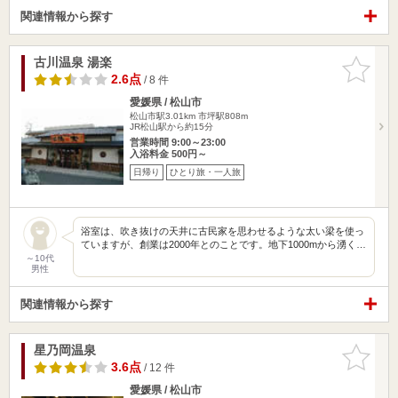
関連情報から探す
古川温泉 湯楽
お気に入
りに追加
2.6点
/ 8 件
愛媛県 / 松山市
松山市駅3.01km
市坪駅808m
JR松山駅から約15分
営業時間 9:00～23:00
入浴料金 500円～
日帰り
ひとり旅・一人旅
浴室は、吹き抜けの天井に古民家を思わせるような太い梁を使っ
ていますが、創業は2000年とのことです。地下1000mから湧く…
～10代
男性
関連情報から探す
星乃岡温泉
お気に入
りに追加
3.6点
/ 12 件
愛媛県 / 松山市