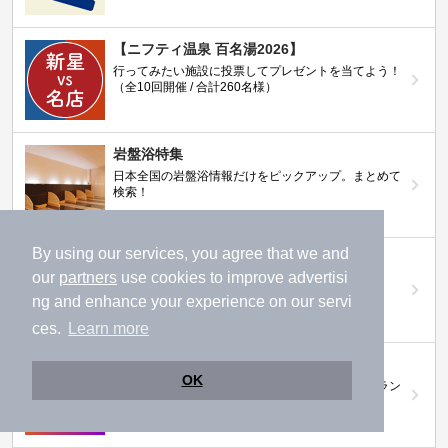
【ニフティ温泉 百名湯2026】
行ってみたい施設に投票してプレゼントを当てよう！
（全10回開催 / 合計260名様）
岩盤浴特集
日本全国の岩盤浴情報だけをピックアップ。まとめて
検索！
By using our services, you agree that we and
ニフティ温泉ニュース
our
partners
use cookies to improve advertisi
温泉にもっと行きたくなる！お得な情報を掲載中
ng and enhance your experience on our servi
ces.
Learn more
ニフティ温泉 おふろパス
OK
温浴施設をお得に楽しめるサブスクリプションプラン