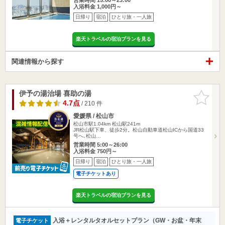
入浴料金 1,000円～
日帰り
宿泊
ひとり旅・一人旅
楽天トラベルの宿泊プランを見る
関連情報から探す
伊予の湯治場 喜助の湯
お気に入
りに追加
4.7点
/ 210 件
愛媛県 / 松山市
松山市駅1.04km
松山駅241m
JR松山駅下車、徒歩2分。松山自動車道松山ICから国道33
号へ､松山…
営業時間 5:00～26:00
入浴料金 750円～
日帰り
宿泊
ひとり旅・一人旅
電子チケットあり
楽天トラベルの宿泊プランを見る
入浴＋レンタルタオルセットプラン（GW・お盆・年末
電子チケット