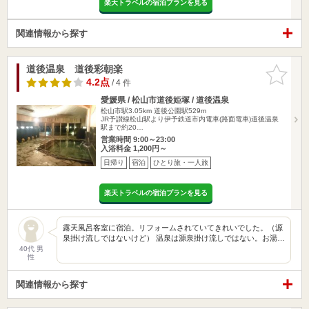
楽天トラベルの宿泊プランを見る
関連情報から探す
道後温泉 道後彩朝楽
お気に入
りに追加
4.2点
/ 4 件
愛媛県 / 松山市道後姫塚 / 道後温泉
松山市駅3.05km
道後公園駅529m
JR予讃線松山駅より伊予鉄道市内電車(路面電車)道後温泉
駅まで約20…
営業時間 9:00～23:00
入浴料金 1,200円～
日帰り
宿泊
ひとり旅・一人旅
楽天トラベルの宿泊プランを見る
露天風呂客室に宿泊。リフォームされていてきれいでした。（源
泉掛け流しではないけど） 温泉は源泉掛け流しではない。お湯…
40代 男
性
関連情報から探す