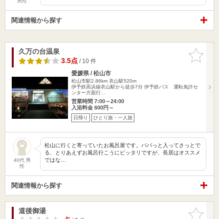
男性
関連情報から探す
久万の台温泉
お気に入
りに追加
3.5点
/ 10 件
愛媛県 / 松山市
松山市駅2.86km
衣山駅520m
伊予鉄高浜線衣山駅から徒歩7分 伊予鉄バス 運転免許セ
ンター方面行…
営業時間 7:00～24:00
入浴料金 600円～
日帰り
ひとり旅・一人旅
松山に行くと寄っていたお風呂屋です。パパっと入ってさっとで
る、とりあえずお風呂行こうにピッタリですが、長居はオススメ
ではな…
40代 男
性
関連情報から探す
道後御湯
お気に入
りに追加