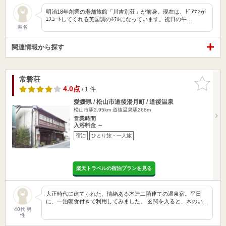
明治18年創業の老舗旅館「川吉別荘」が前身。現在は、ﾄﾞｱﾏﾝが
ｴｽｺｰﾄしてくれる英国調のﾎﾃﾙになっています。祝日の午…
匿名
関連情報から探す
常磐荘
お気に入
りに追加
4.0点
/ 1 件
愛媛県 / 松山市道後湯月町 / 道後温泉
松山市駅2.95km
道後温泉駅268m
営業時間
入浴料金 ～
宿泊
ひとり旅・一人旅
楽天トラベルの宿泊プランを見る
大正時代に建てられた、情緒ある木造二階建ての温泉宿。平日
に、一泊朝食付きで利用してみました。 玄関を入ると、木のい…
40代 男
性