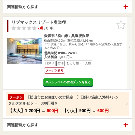
関連情報から探す
リブマックスリゾート奥道後
お気に入
りに追加
-点
/ 0 件
愛媛県 / 松山市 / 奥道後温泉
松山市駅6.56km
道後温泉駅3.91km
JR予讃線「松山」駅から国道317号線を今治方面へ直進す
ると約20分…
営業時間 8:00～24:00
入浴料金 1,000円～
日帰り
宿泊
ひとり旅・一人旅
クーポンあり
楽天トラベルの宿泊プランを見る
【松山市にお住まいの方限定！】日帰り温泉入浴料+レン
クーポン
タルタオルセット 300円引き
【大人】
1,200円
→
900円
【小人】
900円
→
600円
関連情報から探す