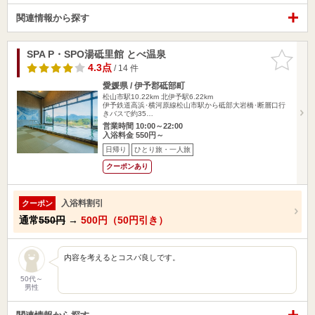
関連情報から探す
SPA P・SPO湯砥里館 とべ温泉
お気に入
りに追加
4.3点
/ 14 件
愛媛県 / 伊予郡砥部町
松山市駅10.22km
北伊予駅6.22km
伊予鉄道高浜･横河原線松山市駅から砥部大岩橋･断層口行
きバスで約35…
営業時間 10:00～22:00
入浴料金 550円～
日帰り
ひとり旅・一人旅
クーポンあり
入浴料割引
クーポン
通常
550円
→
500円（50円引き）
内容を考えるとコスパ良しです。
50代～
男性