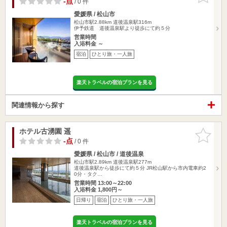
-点
/ 0 件
愛媛県 / 松山市
松山市駅2.88km
道後温泉駅316m
伊予鉄道 道後温泉駅より徒歩にて約５分
営業時間
入浴料金 ～
宿泊
ひとり旅・一人旅
楽天トラベルの宿泊プランを見る
関連情報から探す
ホテル古湧園 遥
お気に入
りに追加
-点
/ 0 件
愛媛県 / 松山市 / 道後温泉
松山市駅2.89km
道後温泉駅277m
道後温泉駅から徒歩にて約５分 JR松山駅から市内電車約2
0分・タク…
営業時間 13:00～22:00
入浴料金 1,800円～
日帰り
宿泊
ひとり旅・一人旅
楽天トラベルの宿泊プランを見る