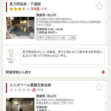
星乃岡温泉・千湯館
お気に入
りに追加
3.5点
/ 8 件
愛媛県 / 松山市
松山市駅3.05km
福音寺駅662m
伊予鉄道横河原線福音寺駅から徒歩約10分松山自動車道松
山ICから国道…
営業時間 6:00～24:00
入浴料金 850円～
日帰り
宿泊
ひとり旅・一人旅
星乃岡温泉のちょい高級版。雨でも濡れずに入館出来る駐車場が
あるけど狭いので停められない時も。
50代～
男性
関連情報から探す
エスポワール愛媛文教会館
お気に入
りに追加
-点
/ 0 件
愛媛県 / 松山市
松山市駅3.07km
道後温泉駅597m
道後温泉駅より徒歩にて約１０分
営業時間
入浴料金 ～