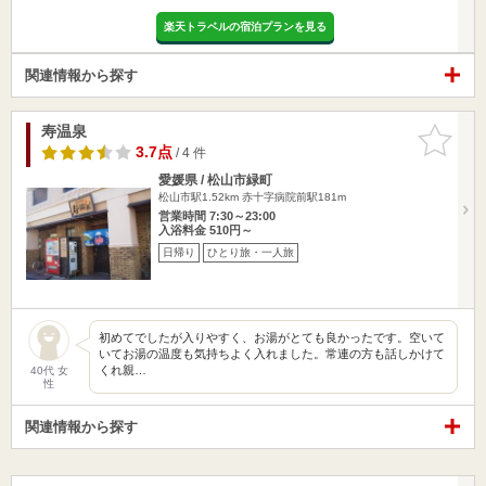
楽天トラベルの宿泊プランを見る
関連情報から探す
寿温泉
お気に入
りに追加
3.7点
/ 4 件
愛媛県 / 松山市緑町
松山市駅1.52km
赤十字病院前駅181m
営業時間 7:30～23:00
入浴料金 510円～
日帰り
ひとり旅・一人旅
初めてでしたが入りやすく、お湯がとても良かったです。空いて
いてお湯の温度も気持ちよく入れました。常連の方も話しかけて
くれ親…
40代 女
性
関連情報から探す