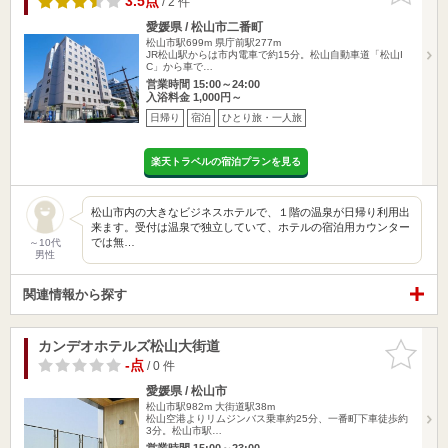
3.5点
/ 2 件
愛媛県 / 松山市二番町
松山市駅699m
県庁前駅277m
JR松山駅からは市内電車で約15分。松山自動車道「松山I
C」から車で…
営業時間 15:00～24:00
入浴料金 1,000円～
日帰り
宿泊
ひとり旅・一人旅
楽天トラベルの宿泊プランを見る
松山市内の大きなビジネスホテルで、１階の温泉が日帰り利用出
来ます。受付は温泉で独立していて、ホテルの宿泊用カウンター
では無…
～10代
男性
関連情報から探す
カンデオホテルズ松山大街道
お気に入
りに追加
-点
/ 0 件
愛媛県 / 松山市
松山市駅982m
大街道駅38m
松山空港よりリムジンバス乗車約25分、一番町下車徒歩約
3分。松山市駅…
営業時間 15:00～23:00