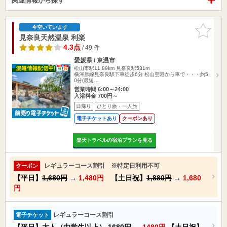
関連情報から探す
お気に入
今空いています
りに追加
見奈良天然温泉 利楽
4.3点
/ 49 件
愛媛県 / 東温市
松山市駅11.89km
見奈良駅531m
横河原線見奈良駅下車徒歩6分 松山空港から車で・・・約5
0分(最短…
営業時間 6:00～24:00
入浴料金 700円～
日帰り
ひとり旅・一人旅
電子チケットあり
クーポンあり
楽天トラベルの宿泊プランを見る
レギュラーコース割引 ※特定日利用不可
クーポン
【平日】
1,680円
→
1,480円
【土日祝】
1,880円
→
1,680
円
レギュラーコース割引
電子チケット
【平日】大人（中学生以上）
1680円
→
1480円
【土日祝】