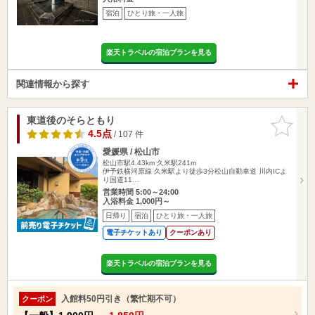
宿泊
ひとり旅・一人旅
楽天トラベルの宿泊プランを見る
関連情報から探す
東道後のそらともり
お気に入
りに追加
4.5点
/ 107 件
愛媛県 / 松山市
松山市駅4.43km
久米駅241m
伊予鉄横河原線 久米駅より徒歩3分松山自動車道 川内ICよ
り国道11…
営業時間 5:00～24:00
入浴料金 1,000円～
日帰り
宿泊
ひとり旅・一人旅
電子チケットあり
クーポンあり
楽天トラベルの宿泊プランを見る
入館料50円引き（繁忙期不可）
クーポン