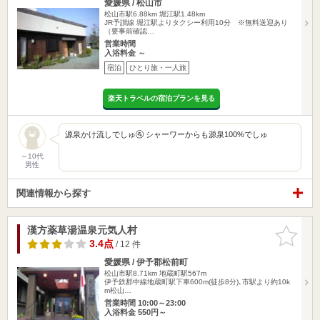
愛媛県 / 松山市
松山市駅6.88km
堀江駅1.48km
JR予讃線 堀江駅よりタクシー利用10分 ※無料送迎あり
（要事前確認…
営業時間
入浴料金 ～
宿泊
ひとり旅・一人旅
楽天トラベルの宿泊プランを見る
源泉かけ流しでしゅ🚰 シャーワーからも源泉100%でしゅ
～10代
男性
関連情報から探す
漢方薬草湯温泉元気人村
お気に入
りに追加
3.4点
/ 12 件
愛媛県 / 伊予郡松前町
松山市駅8.71km
地蔵町駅567m
伊予鉄郡中線地蔵町駅下車600m(徒歩8分)､市駅より約10k
m松山…
営業時間 10:00～23:00
入浴料金 550円～