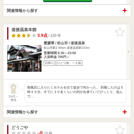
関連情報から探す
道後温泉本館
お気に入
りに追加
3.9点
/ 120 件
愛媛県 / 松山市 / 道後温泉
松山市駅2.90km
道後温泉駅233m
営業時間 6:30～23:00
入浴料金 700円～
日帰り
ひとり旅・一人旅
朝風呂に入りたくホテルを出て徒歩で向かった。 到着したのは５
時４５分。すでに３０名くらいの列が出来ていてびっくり。混ん
で…
50代～
男性
関連情報から探す
どうごや
お気に入
りに追加
-点
/ 0 件