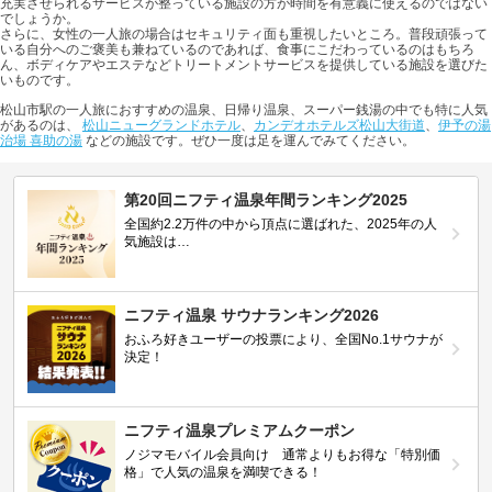
充実させられるサービスが整っている施設の方が時間を有意義に使えるのではない
でしょうか。
さらに、女性の一人旅の場合はセキュリティ面も重視したいところ。普段頑張って
いる自分へのご褒美も兼ねているのであれば、食事にこだわっているのはもちろ
ん、ボディケアやエステなどトリートメントサービスを提供している施設を選びた
いものです。
松山市駅の一人旅におすすめの温泉、日帰り温泉、スーパー銭湯の中でも特に人気
があるのは、
松山ニューグランドホテル
、
カンデオホテルズ松山大街道
、
伊予の湯
治場 喜助の湯
などの施設です。ぜひ一度は足を運んでみてください。
第20回ニフティ温泉年間ランキング2025
全国約2.2万件の中から頂点に選ばれた、2025年の人
気施設は…
ニフティ温泉 サウナランキング2026
おふろ好きユーザーの投票により、全国No.1サウナが
決定！
ニフティ温泉プレミアムクーポン
ノジマモバイル会員向け 通常よりもお得な「特別価
格」で人気の温泉を満喫できる！