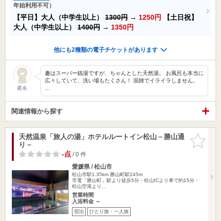
年始利用不可）
【平日】大人（中学生以上）
1300円
→
1250円
【土日祝】
大人（中学生以上）
1400円
→
1350円
他にも2種類の電子チケットがあります
趣はスーパー銭湯ですが、ちゃんとした天然湯。 お風呂も本当に
広々していて、洗い場もたくさん！ 混雑でイライラしません。
…
匿名
関連情報から探す
天然温泉「旅人の湯」ホテルルートイン松山－勝山通
お気に入
り－
りに追加
-点
/ 0 件
愛媛県 / 松山市
松山市駅1.35km
勝山町駅245m
市電「勝山町」駅より徒歩5分・松山ICより車で約15分・
松山空港より…
営業時間
入浴料金 ～
宿泊
ひとり旅・一人旅