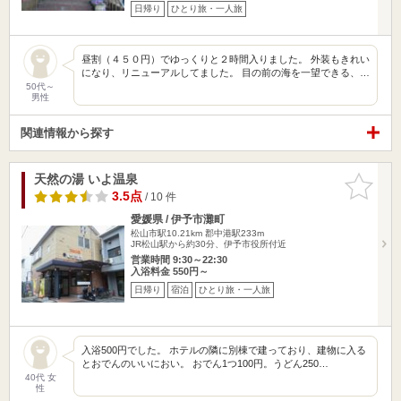
日帰り
ひとり旅・一人旅
昼割（４５０円）でゆっくりと２時間入りました。 外装もきれい
になり、リニューアルしてました。 目の前の海を一望できる、…
50代～
男性
関連情報から探す
天然の湯 いよ温泉
お気に入
りに追加
3.5点
/ 10 件
愛媛県 / 伊予市灘町
松山市駅10.21km
郡中港駅233m
JR松山駅から約30分、伊予市役所付近
営業時間 9:30～22:30
入浴料金 550円～
日帰り
宿泊
ひとり旅・一人旅
入浴500円でした。 ホテルの隣に別棟で建っており、建物に入る
とおでんのいいにおい。 おでん1つ100円。うどん250…
40代 女
性