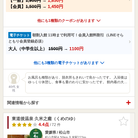
【一般】
1,900円
→
1,850円
【会員】
1,500円
→
1,450円
他にも1種類のクーポンがあります
朝割入館 11時まで利用可！会員入館料割引（LINEそら
電子チケット
ともり会員登録必須）
大人（中学生以上）
1500円
→
1100円
他にも3種類の電子チケットがあります
お風呂も種類があり、脱衣所もきれいで良かったです。 入浴後は
ゆっくり休憩し、食事も量のわりに安かったです。 館内着の大…
40代 女
性
関連情報から探す
東道後温泉 久米之癒（くめのゆ）
お気に入
りに追加
4.4点
/ 72 件
愛媛県 / 松山市
松山市駅4.50km
久米駅273m