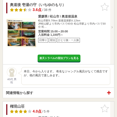
奥道後 壱湯の守（いちゆのもり）
お気に入
りに追加
3.6点
/ 38 件
愛媛県 / 松山市 / 奥道後温泉
松山市駅6.76km
道後温泉駅4.12km
JR松山駅より市内バスで40分 松山市駅より市内バスで30
分 松…
営業時間 15:00～20:00
入浴料金 1,100円～
日帰り
宿泊
ひとり旅・一人旅
楽天トラベルの宿泊プランを見る
本日、今から入ります。 有名なジャングル風呂がなくて残念です
が、他の風呂で楽しみます。
40代 男
性
関連情報から探す
権現山荘
お気に入
りに追加
4.0点
/ 5 件