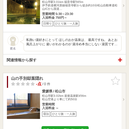
松山市駅3.01km
福音寺駅565m
伊予鉄道横河原線福音寺駅から徒歩約10分松山自動車道松
山ICから国道…
営業時間 5:30～23:30
入浴料金 750円～
日帰り
ひとり旅・一人旅
私熱い湯好きにとって ほしのおか温泉は、 最高ですね。 あとお
風呂上がりに 違いがわかるのが 湯冷め本当にしない 湯質です…
匿名
関連情報から探す
山の手別邸葉隠れ
お気に入
りに追加
-点
/ 0 件
愛媛県 / 松山市
松山市駅3.02km
道後温泉駅456m
松山空港より車にて約50分
営業時間
入浴料金 ～
宿泊
ひとり旅・一人旅