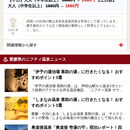
大人（中学生以上）
1880円
→
1680円
四国への出張の際は見奈良温泉利楽を常宿として使っています。
露天風呂がとても広く開放感が素晴らしく料理もとてもおいし
く、なに…
30代 男
性
関連情報から探す
愛媛県のニフティ温泉ニュース
「伊予の湯治場 喜助の湯」に行きたくなる！ おす
すめポイント3選
「伊予の湯治場 喜助の湯」は、JR松山駅から徒歩1分とい
う抜群のアクセスを誇る温浴施設。「ニフティ温泉 サウナ
ランキング」で2年連続1位を獲得し、全国から多くのサウ
ナーが訪れる人気スポットです。天然温泉・サウナ・岩盤
「しまなみ温泉 喜助の湯」に行きたくなる！ おす
浴・食事・宿泊まで“癒しのすべて”がそろう人気施設の中で
すめポイント3選
も、特におすすめしたい3つのポイントについて厳選してお
届けします。読めばきっと、行きたくなること間違いなし！
愛媛・今治にある「しまなみ温泉 喜助の湯」は、サイクリ
ストの聖地・しまなみ海道の今治側の拠点として知られる人
気の温泉施設。「日本一サイクリストが集まる温泉」とも呼
ばれていて、自転車ロッカーや工具、給水サービスなど、旅
奥道後温泉「奥道後 壱湯の守」宿泊レポート！四
人に嬉しい工夫がたっぷり。お風呂は内湯から半露天、サウ