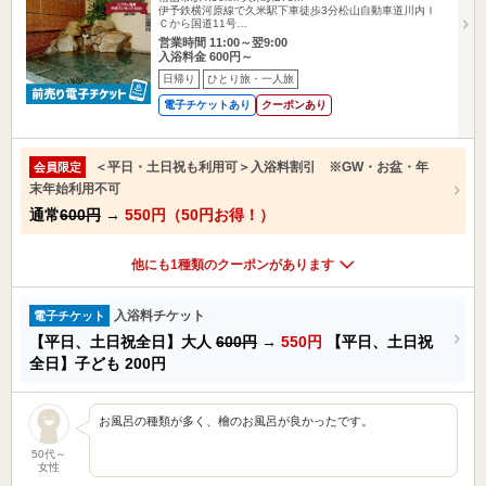
伊予鉄横河原線で久米駅下車徒歩3分松山自動車道川内Ｉ
Ｃから国道11号…
営業時間 11:00～翌9:00
入浴料金 600円～
日帰り
ひとり旅・一人旅
電子チケットあり
クーポンあり
＜平日・土日祝も利用可＞入浴料割引 ※GW・お盆・年
会員限定
末年始利用不可
通常
600円
→
550円（50円お得！）
他にも1種類のクーポンがあります
入浴料チケット
電子チケット
【平日、土日祝全日】大人
600円
→
550円
【平日、土日祝
全日】子ども
200円
お風呂の種類が多く、檜のお風呂が良かったです。
50代～
女性