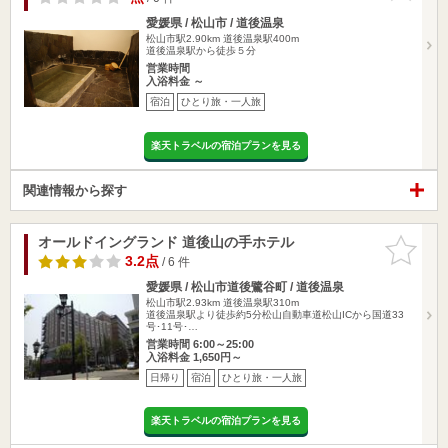
愛媛県 / 松山市 / 道後温泉
松山市駅2.90km
道後温泉駅400m
道後温泉駅から徒歩５分
営業時間
入浴料金 ～
宿泊
ひとり旅・一人旅
楽天トラベルの宿泊プランを見る
関連情報から探す
オールドイングランド 道後山の手ホテル
お気に入
りに追加
3.2点
/ 6 件
愛媛県 / 松山市道後鷺谷町 / 道後温泉
松山市駅2.93km
道後温泉駅310m
道後温泉駅より徒歩約5分松山自動車道松山ICから国道33
号･11号･…
営業時間 6:00～25:00
入浴料金 1,650円～
日帰り
宿泊
ひとり旅・一人旅
楽天トラベルの宿泊プランを見る