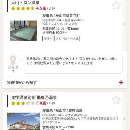
天山トロン温泉
お気に入
りに追加
4.5点
/ 2 件
愛媛県 / 松山市福音寺町
松山市駅2.24km
福音寺駅684m
松山ＩＣより車で約２０分
営業時間 12:00～翌10:00
入浴料金 600円～
日帰り
ひとり旅・一人旅
家族風呂に 週二回の割合で来てます 昔ながらのお財布にも優し
くて 便利な温泉だと思います❗ オススメします
40代 男
性
関連情報から探す
道後温泉別館 飛鳥乃湯泉
お気に入
りに追加
3.0点
/ 4 件
愛媛県 / 松山市 / 道後温泉
松山市駅2.80km
道後温泉駅229m
伊予鉄道電停JR松山駅前より伊予鉄道市内電車道後温泉行
きで約25分→…
営業時間 6:00～22:00