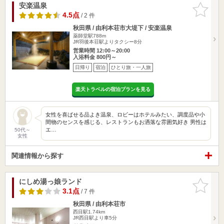
安楽温泉
お気に入
りに追加
4.5点
/ 2 件
秋田県 / 由利本荘市大堤下 / 安楽温泉
薬師堂駅788m
JR羽後本荘駅よりタクシー8分
営業時間 12:00～20:00
入浴料金 800円～
日帰り
宿泊
ひとり旅・一人旅
楽天トラベルの宿泊プランを見る
女性を喜ばせる品よき温泉、ロビーはホテルみたい、調度品や小
間物のセンスを感じる、レストランもお洒落な雰囲気好き 男性は
エ…
50代～
女性
関連情報から探す
にしめ湯っ娘ランド
お気に入
りに追加
3.1点
/ 7 件
秋田県 / 由利本荘市
西目駅1.74km
JR西目駅より車5分