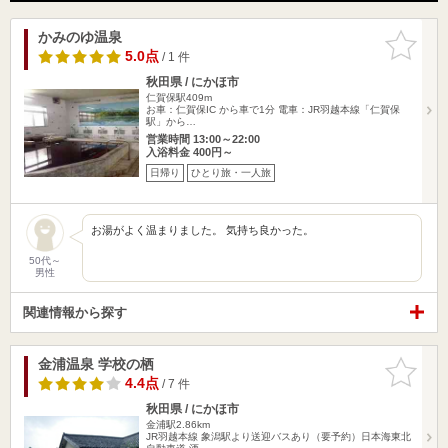
かみのゆ温泉
お気に入
りに追加
5.0点
/ 1 件
秋田県 / にかほ市
仁賀保駅409m
お車：仁賀保IC から車で1分 電車：JR羽越本線「仁賀保
駅」から…
営業時間 13:00～22:00
入浴料金 400円～
日帰り
ひとり旅・一人旅
お湯がよく温まりました。 気持ち良かった。
50代～
男性
関連情報から探す
金浦温泉 学校の栖
お気に入
りに追加
4.4点
/ 7 件
秋田県 / にかほ市
金浦駅2.86km
JR羽越本線 象潟駅より送迎バスあり（要予約）日本海東北