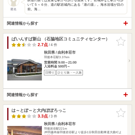
いて５～６分、道の駅岩城内にある「港の湯」。海水浴場が目の
前。海…
匿名
関連情報から探す
ぱいんすぱ新山 （石脇地区コミュニティセンター）
お気に入
りに追加
2.7点
/ 4 件
秋田県 / 由利本荘市
羽後本荘駅3.37km
営業時間 9:00～21:00
入浴料金 500円～
日帰り
ひとり旅・一人旅
関連情報から探す
は～とぽ～と大内ぽぽろっこ
お気に入
りに追加
3.3点
/ 3 件
秋田県 / 由利本荘市
羽後岩谷駅221m
JR羽越本線羽後岩谷駅より徒歩1分秋田自動車道大曲ICよ