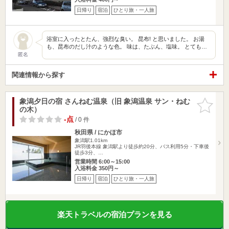
日帰り
宿泊
ひとり旅・一人旅
浴室に入ったとたん、強烈な臭い。 昆布! と思いました。 お湯
も、昆布のだし汁のような色。 味は、たぶん、塩味。 とても…
匿名
関連情報から探す
象潟夕日の宿 さんねむ温泉（旧 象潟温泉 サン・ねむ
お気に入
の木）
りに追加
-点
/ 0 件
秋田県 / にかほ市
象潟駅1.01km
JR羽後本線 象潟駅より徒歩約20分、バス利用5分・下車後
徒歩3分、…
営業時間 6:00～15:00
入浴料金 350円～
日帰り
宿泊
ひとり旅・一人旅
楽天トラベルの宿泊プランを見る