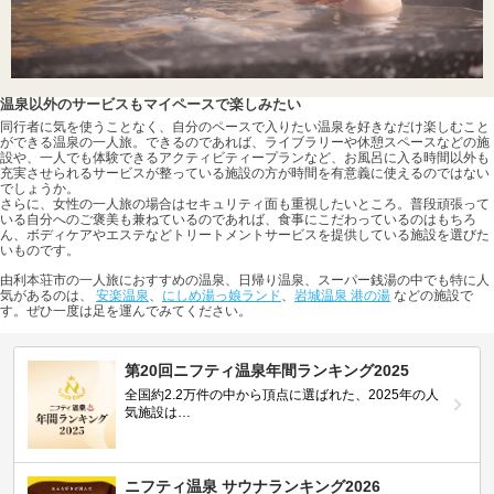
温泉以外のサービスもマイペースで楽しみたい
同行者に気を使うことなく、自分のペースで入りたい温泉を好きなだけ楽しむこと
ができる温泉の一人旅。できるのであれば、ライブラリーや休憩スペースなどの施
設や、一人でも体験できるアクティビティープランなど、お風呂に入る時間以外も
充実させられるサービスが整っている施設の方が時間を有意義に使えるのではない
でしょうか。
さらに、女性の一人旅の場合はセキュリティ面も重視したいところ。普段頑張って
いる自分へのご褒美も兼ねているのであれば、食事にこだわっているのはもちろ
ん、ボディケアやエステなどトリートメントサービスを提供している施設を選びた
いものです。
由利本荘市の一人旅におすすめの温泉、日帰り温泉、スーパー銭湯の中でも特に人
気があるのは、
安楽温泉
、
にしめ湯っ娘ランド
、
岩城温泉 港の湯
などの施設で
す。ぜひ一度は足を運んでみてください。
第20回ニフティ温泉年間ランキング2025
全国約2.2万件の中から頂点に選ばれた、2025年の人
気施設は…
ニフティ温泉 サウナランキング2026