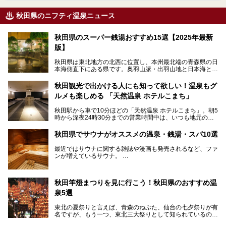
秋田県のニフティ温泉ニュース
秋田県のスーパー銭湯おすすめ15選【2025年最新
版】
秋田県は東北地方の北西に位置し、本州最北端の青森県の日
本海側直下にある県です。奥羽山脈・出羽山地と日本海とい
う、厳しくも雄大な自然に囲まれたエリアで、ユネスコの世
界自然遺産に登録された白神山地のほか、多くの国立公園・
秋田観光で出かける人にも知って欲しい！温泉もグ
国定公園を擁しています。
ルメも楽しめる 「天然温泉 ホテルこまち」
「あきたこまち」に代表される米の生産量は国内第3位。米
どころ・酒どころとして知られ、比内地鶏・きりたんぽ鍋・
秋田駅から車で10分ほどの「天然温泉 ホテルこまち」。朝5
ハタハタ・しょっつる（魚醤）といった独特の食材も豊富で
時から深夜24時30分までの営業時間中は、いつも地元の人
す。
で賑わっている人気の温泉施設です。宿泊も可能で、温泉や
夏の「秋田竿燈（かんとう）まつり」や男鹿市の「なまは
岩盤浴入り放題なのに1泊3,500円からと破格の安さ！
げ」など、全国的に有名な催しも多い秋田県。観光旅行にも
秋田県でサウナがオススメの温泉・銭湯・スパ10選
観光にも便利な「天然温泉 ホテルこまち」の魅力をたっぷ
役立つ、県内のおすすめスーパー銭湯＆立ち寄り湯情報をご
りお届けします。
紹介します。
最近ではサウナに関する雑誌や漫画も発売されるなど、ファ
ンが増えているサウナ。
しかしサウナは一口にサウナと言っても、ドライサウナ、ス
チームサウナ、塩サウナなどが存在し、施設によって様々な
秋田竿燈まつりを見に行こう！秋田県のおすすめ温
こだわりを持つ施設も増えています。
泉5選
今回はそんな今話題のサウナが楽しめる、秋田県内にあるオ
ススメ温泉・銭湯・スパを10件まとめてご紹介します。
東北の夏祭りと言えば、青森のねぶた、仙台の七夕祭りが有
名ですが、もう一つ、東北三大祭りとして知られているのが
秋田の竿燈祭りです。