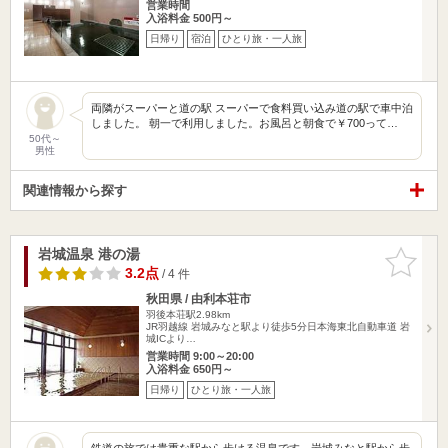
営業時間
入浴料金 500円～
日帰り
宿泊
ひとり旅・一人旅
両隣がスーパーと道の駅 スーパーで食料買い込み道の駅で車中泊
しました。 朝一で利用しました。お風呂と朝食で￥700って…
50代～
男性
関連情報から探す
岩城温泉 港の湯
お気に入
りに追加
3.2点
/ 4 件
秋田県 / 由利本荘市
羽後本荘駅2.98km
JR羽越線 岩城みなと駅より徒歩5分日本海東北自動車道 岩
城ICより…
営業時間 9:00～20:00
入浴料金 650円～
日帰り
ひとり旅・一人旅
鉄道の旅では貴重な駅から歩ける温泉です。岩城みなと駅から歩