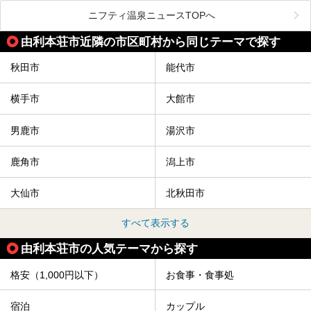
毎年8月3日から6日に行われる「秋田竿燈まつり」は、たく
ニフティ温泉ニュースTOPへ
さんの提灯をぶらさげた大きな竿燈を「ドッコイショ」の掛
け声にあわせて秋田駅周辺を練り歩きます。
由利本荘市近隣の市区町村から同じテーマで探す
竿燈の数は230本、１万個の提灯がまるで天の川のように連
なり、秋田の夜を照らします。
秋田市
能代市
竿燈まつりを見た後は、秋田の温泉で骨休め。秋田美人を生
み出す温泉がたくさんありますよ！
横手市
大館市
秋田に出かけて、夏の暑さを祭りで吹き飛ばしましょう！
今回は秋田県のおすすめ温泉をご紹介します！
男鹿市
湯沢市
鹿角市
潟上市
大仙市
北秋田市
すべて表示する
由利本荘市の人気テーマから探す
格安（1,000円以下）
お食事・食事処
宿泊
カップル