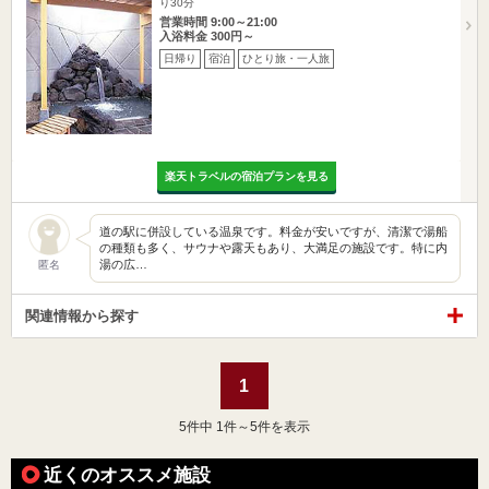
り30分
営業時間 9:00～21:00
入浴料金 300円～
日帰り
宿泊
ひとり旅・一人旅
楽天トラベルの宿泊プランを見る
道の駅に併設している温泉です。料金が安いですが、清潔で湯船
の種類も多く、サウナや露天もあり、大満足の施設です。特に内
湯の広…
匿名
関連情報から探す
1
5
件中 1件～5件を表示
近くのオススメ施設