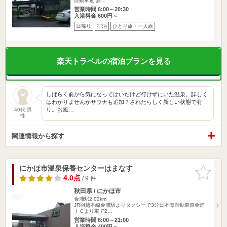
自動車道 酒…
営業時間 6:00～20:30
入浴料金 600円～
日帰り
宿泊
ひとり旅・一人旅
楽天トラベルの宿泊プランを見る
しばらく前から気になってはいたけど行けずにいた温泉。詳しく
はわかりませんがサウナも追加？されたらしく新しい状態で有
り。お風…
40代 男
性
関連情報から探す
にかほ市温泉保養センターはまなす
お気に入
りに追加
4.0点
/ 9 件
秋田県 / にかほ市
金浦駅2.02km
JR羽越本線金浦駅よりタクシーで3分日本海自動車道金浦
ＩＣより車で2…
営業時間 6:00～21:00
入浴料金 400円～