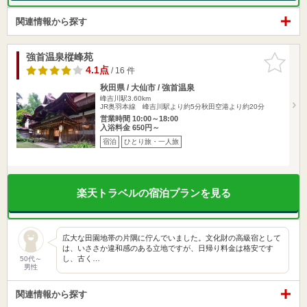
関連情報から探す
強首温泉樅峰苑
お気に入
りに追加
4.1点
/ 16 件
秋田県 / 大仙市 / 強首温泉
峰吉川駅3.60km
JR奥羽本線 峰吉川駅より約5分秋田空港より約20分
営業時間 10:00～18:00
入浴料金 650円～
宿泊
ひとり旅・一人旅
楽天トラベルの宿泊プランを見る
広大な田園地帯の片隅に佇んでいました。文化財の高級宿として
は、いささか違和感のある立地ですが、日帰り料金は格安です
し、古く…
50代～
男性
関連情報から探す