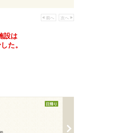
前へ
次へ
施設は
でした。
日帰り
>
1件