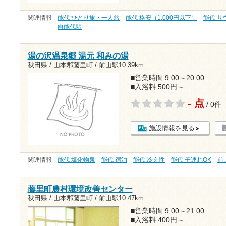
関連情報
能代 ひとり旅・一人旅
能代 格安（1,000円以下）
能代 サ
向能代駅
湯の沢温泉郷 湯元 和みの湯
秋田県 / 山本郡藤里町 /
前山駅10.39km
■営業時間 9:00～20:00
■入浴料 500円～
- 点
/ 0件
施設情報を見る
関連情報
能代 塩化物泉
能代 宿泊
能代 冷え性
能代 子連れOK
前
藤里町農村環境改善センター
秋田県 / 山本郡藤里町 /
前山駅10.47km
■営業時間 9:00～21:00
■入浴料 400円～