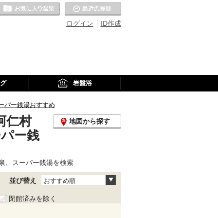
お気に入りの温泉
最近の履歴
ログイン
ID作成
グ
岩盤浴
ーパー銭湯おすすめ
阿仁村
地図から探す
ーパー銭
泉、スーパー銭湯を検索
並び替え
おすすめ順
閉館済みを除く