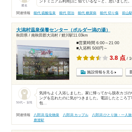
ンドミニアム利用)｣に 似ているな～と、思いました
匿名
関連情報
能代 硫酸塩泉
能代 宿泊
能代 糖尿病
能代 切り傷
前山
大潟村温泉保養センター（ポルダー潟の湯）
秋田県 / 南秋田郡大潟村 /
鯉川駅11.03km
■営業時間 6:00～21:00
■入浴料 500円～
3.8 点
/ 
施設情報を見る
気持ちよく入浴しました。家に帰ってから脱衣カゴの
ングを忘れたのに気がつきました。電話したところ丁
50代～ 女性
包…
関連情報
八郎潟 塩化物泉
八郎潟 カップル
八郎潟 ひとり旅・一人旅
鹿渡駅