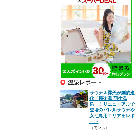
温泉レポート
サウナ＆露天が劇的進
化「極楽湯 羽生温
泉」！リニューアルで
登場のバレルサウナや
女性専用エリアをレポ
ート
（突レポ）