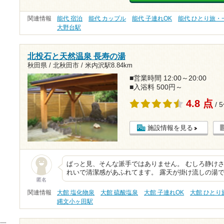
関連情報
能代 宿泊
能代 カップル
能代 子連れOK
能代 ひとり旅・
大野台駅
北投石と天然温泉 長寿の湯
秋田県 / 北秋田市 /
米内沢駅8.84km
■営業時間 12:00～20:00
■入浴料 500円～
4.8 点
/ 
施設情報を見る
ぱっと見、そんな派手ではありません。 むしろ静けさ
れいで清潔感があふれてます。 露天が掛け流しの湯で
匿名
関連情報
大館 塩化物泉
大館 硫酸塩泉
大館 子連れOK
大館 ひとり
縄文小ヶ田駅