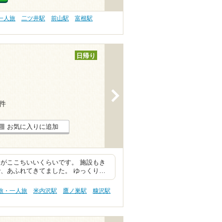
一人旅
二ツ井駅
前山駅
富根駅
日帰り
>
5件
お気に入りに追加
がここちいいくらいです。 施設もき
、あふれてきてました。 ゆっくり…
旅・一人旅
米内沢駅
鷹ノ巣駅
糠沢駅