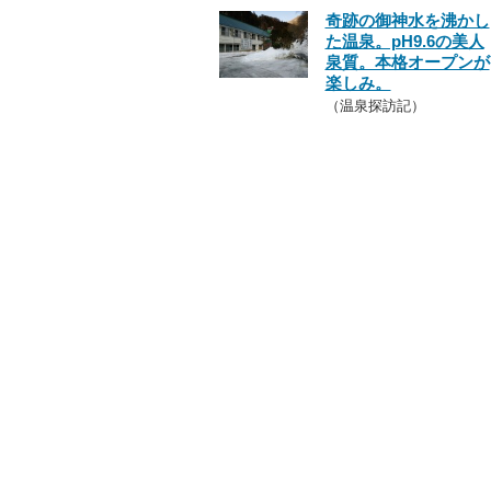
奇跡の御神水を沸かし
た温泉。pH9.6の美人
泉質。本格オープンが
楽しみ。
（温泉探訪記）