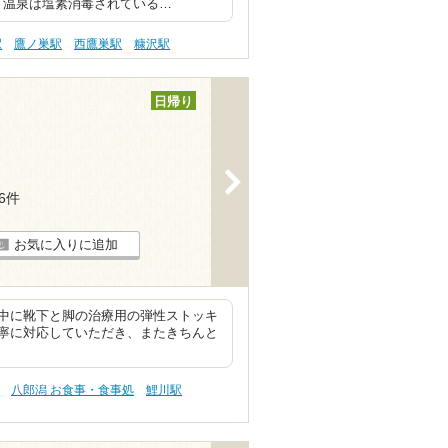
。 温泉は塩素消毒されている…
駅
鷹ノ巣駅
西鷹巣駅
糠沢駅
日帰り
>
16件
お気に入りに追加
中に靴下と脚の治療用の弾性ストッキ
寧に対応していただき、またきちんと
八郎潟 お食事・食事処
鯉川駅