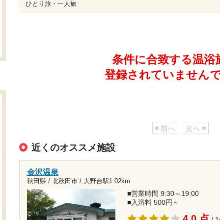
ひとり旅・一人旅
条件に合致する温浴
登録されていません
前へ
次へ
近くのオススメ施設
金沢温泉
秋田県 / 北秋田市 /
大野台駅1.02km
■営業時間 9:30～19:00
■入浴料 500円～
4.0 点
/ 