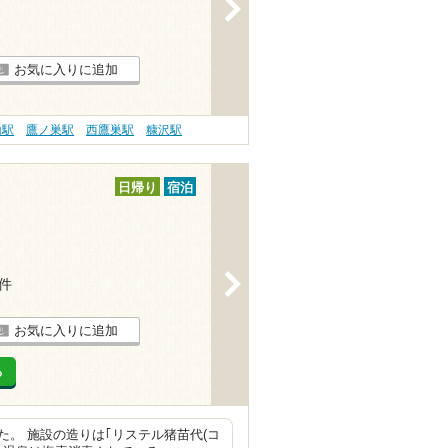
>
お気に入りに追加
山駅
鷹ノ巣駅
西鷹巣駅
糠沢駅
日帰り
宿泊
>
3件
お気に入りに追加
る
。 施設の造りは｢リステル猪苗代(コ