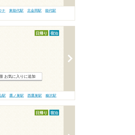
ウナ
東能代駅
北金岡駅
能代駅
日帰り
宿泊
>
お気に入りに追加
山駅
鷹ノ巣駅
西鷹巣駅
糠沢駅
日帰り
宿泊