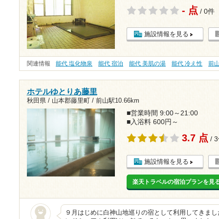
- 点
/ 0件
施設情報を見る
関連情報
能代 塩化物泉
能代 宿泊
能代 美肌の湯
能代 冷え性
前
ホテルゆとりあ藤里
秋田県 / 山本郡藤里町 /
前山駅10.66km
■営業時間 9:00～21:00
■入浴料 600円～
3.7 点
/ 
施設情報を見る
楽天トラベルの宿泊プランを見
９月はじめに白神山地巡りの宿として利用してきました