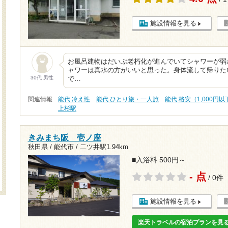
施設情報を見る
お風呂建物はだいぶ老朽化が進んでいてシャワーが弱
ャワーは真水の方がいいと思った。身体流して帰りた
30代 男性
で…
関連情報
能代 冷え性
能代 ひとり旅・一人旅
能代 格安（1,000円以
上杉駅
きみまち阪 壱ノ座
秋田県 / 能代市 /
二ツ井駅1.94km
■入浴料 500円～
- 点
/ 0件
施設情報を見る
楽天トラベルの宿泊プランを見