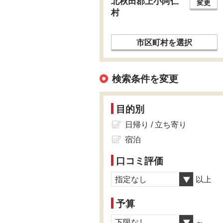
北秋田郡上小阿仁
変更
村
市区町村を選択
検索条件を変更
目的別
日帰り / 立ち寄り
宿泊
口コミ評価
指定なし
以上
予算
下限なし
～