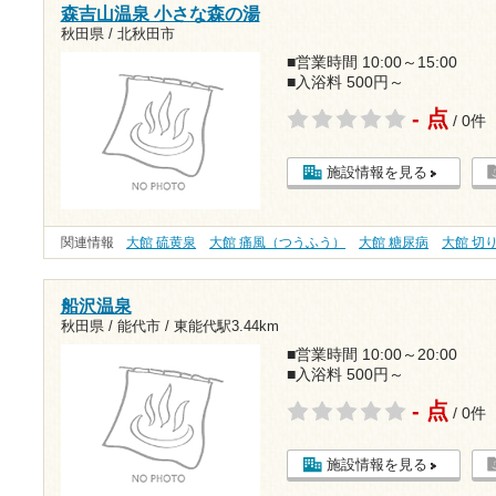
森吉山温泉 小さな森の湯
秋田県 / 北秋田市
■営業時間 10:00～15:00
■入浴料 500円～
- 点
/ 0件
施設情報を見る
関連情報
大館 硫黄泉
大館 痛風（つうふう）
大館 糖尿病
大館 切
船沢温泉
秋田県 / 能代市 /
東能代駅3.44km
■営業時間 10:00～20:00
■入浴料 500円～
- 点
/ 0件
施設情報を見る