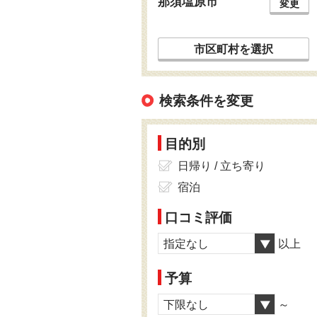
那須塩原市
変更
市区町村を選択
検索条件を変更
目的別
日帰り / 立ち寄り
宿泊
口コミ評価
指定なし
以上
予算
下限なし
～