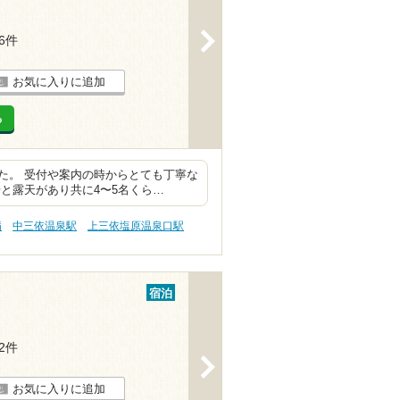
>
26件
お気に入りに追加
る
た。 受付や案内の時からとても丁寧な
と露天があり共に4〜5名くら…
病
中三依温泉駅
上三依塩原温泉口駅
宿泊
12件
>
お気に入りに追加