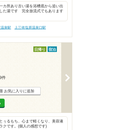
一カ所あり古い湯を浴槽底から追い出
した湯です 完全放流式でもあります
依温泉駅
上三依塩原温泉口駅
日帰り
宿泊
>
49件
お気に入りに追加
る
とぅるもち、心まで軽くなり、美容液
クです。(個人の感想です)