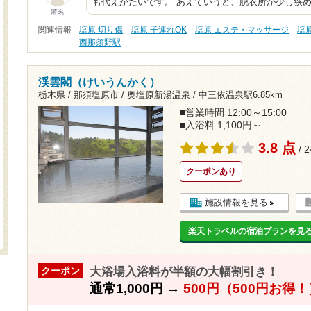
も代えがたいです。 あえていうと、脱衣所が少し狭
匿名
関連情報
塩原 切り傷
塩原 子連れOK
塩原 エステ・マッサージ
塩
西那須野駅
渓雲閣（けいうんかく）
栃木県 / 那須塩原市 / 奥塩原新湯温泉 /
中三依温泉駅6.85km
■営業時間 12:00～15:00
■入浴料 1,100円～
3.8 点
/ 
クーポンあり
施設情報を見る
楽天トラベルの宿泊プランを見
大浴場入浴料が半額の大幅割引き！
クーポン
通常
1,000円
→
500円（500円お得！