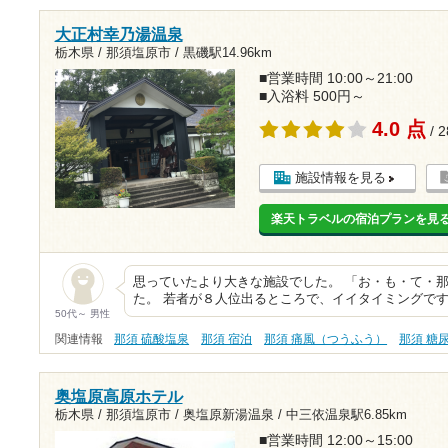
大正村幸乃湯温泉
栃木県 / 那須塩原市 /
黒磯駅14.96km
■営業時間 10:00～21:00
■入浴料 500円～
4.0 点
/ 
施設情報を見る
楽天トラベルの宿泊プランを見
思っていたより大きな施設でした。 「お・も・て・
た。 若者が８人位出るところで、イイタイミングです
50代～ 男性
関連情報
那須 硫酸塩泉
那須 宿泊
那須 痛風（つうふう）
那須 糖
奥塩原高原ホテル
栃木県 / 那須塩原市 / 奥塩原新湯温泉 /
中三依温泉駅6.85km
■営業時間 12:00～15:00