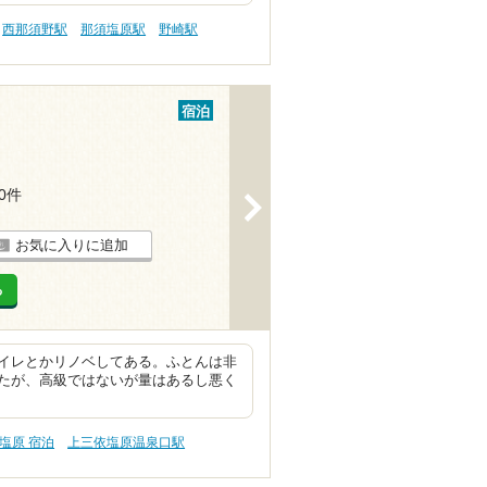
西那須野駅
那須塩原駅
野崎駅
宿泊
40件
>
お気に入りに追加
る
イレとかリノベしてある。ふとんは非
たが、高級ではないが量はあるし悪く
塩原 宿泊
上三依塩原温泉口駅