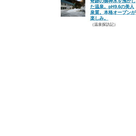
奇跡の御神水を沸かし
た温泉。pH9.6の美人
泉質。本格オープンが
楽しみ。
（温泉探訪記）