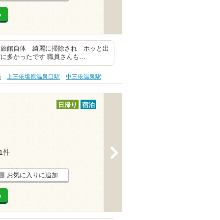
る
 旅館自体 綺麗に掃除され ホッと出
に多かったです 職員さんも…
湯
上三依塩原温泉口駅
中三依温泉駅
日帰り
宿泊
>
11件
お気に入りに追加
る