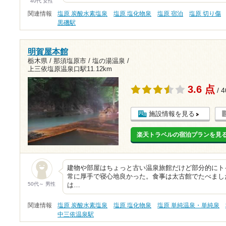
40代 女性
関連情報
塩原 炭酸水素塩泉
塩原 塩化物泉
塩原 宿泊
塩原 切り傷
黒磯駅
明賀屋本館
栃木県 / 那須塩原市 / 塩の湯温泉 /
上三依塩原温泉口駅11.12km
3.6 点
/ 
施設情報を見る
楽天トラベルの宿泊プランを見
建物や部屋はちょっと古い温泉旅館だけど部分的にト
常に厚手で寝心地良かった。食事は太古館でたべまし
50代～ 男性
は…
関連情報
塩原 炭酸水素塩泉
塩原 塩化物泉
塩原 単純温泉・単純泉
中三依温泉駅