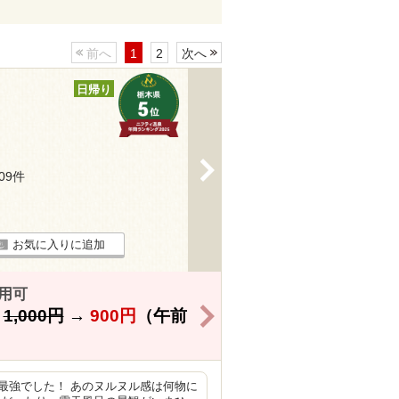
前へ
1
2
次へ
日帰り
>
109件
お気に入りに追加
用可
>
】
1,000円
→
900円
（午前
最強でした！ あのヌルヌル感は何物に