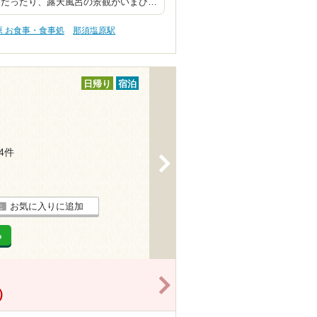
めだったり、露天風呂の景観がいまひ…
原 お食事・食事処
那須塩原駅
日帰り
宿泊
24件
>
お気に入りに追加
る
>
）