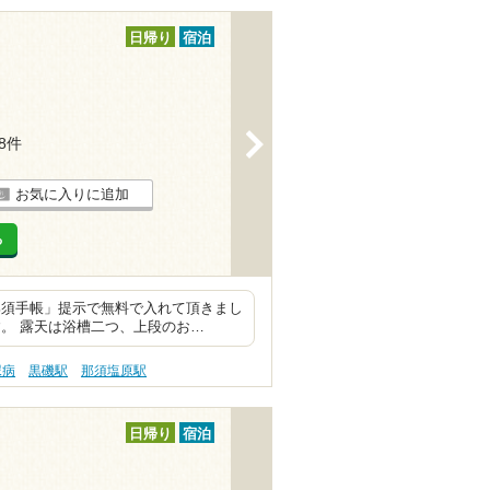
日帰り
宿泊
>
28件
お気に入りに追加
る
那須手帳」提示で無料で入れて頂きまし
。 露天は浴槽二つ、上段のお…
尿病
黒磯駅
那須塩原駅
日帰り
宿泊