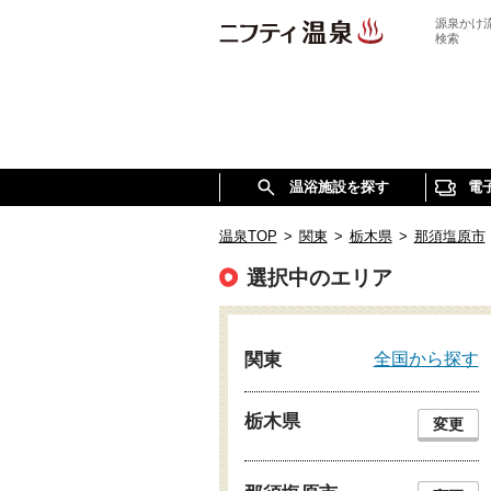
源泉かけ
検索
温浴施設を探す
電
温泉TOP
>
関東
>
栃木県
>
那須塩原市
選択中のエリア
全国から探す
関東
栃木県
変更