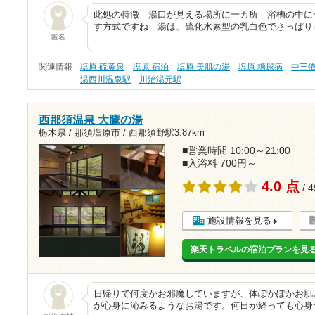
此処の特徴 湯口が見える場所に一カ所 浴槽の中に
す方式ですね 湯は、硫化水素型の乳白色でさっぱり
匿名
…
関連情報
塩原 硫黄泉
塩原 宿泊
塩原 美肌の湯
塩原 糖尿病
中三
湯西川温泉駅
川治湯元駅
西那須温泉 大鷹の湯
栃木県 / 那須塩原市 /
西那須野駅3.87km
■営業時間 10:00～21:00
■入浴料 700円～
4.0 点
/ 
施設情報を見る
楽天トラベルの宿泊プランを見
日帰りで何度かお邪魔していますが、体ぽかぽかお肌
が心身に沁みるようなお湯です。何日か経っても心身ラ