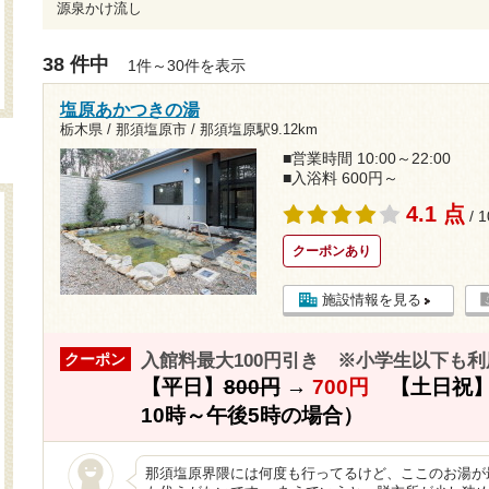
源泉かけ流し
38 件中
1件～30件を表示
塩原あかつきの湯
栃木県 / 那須塩原市 /
那須塩原駅9.12km
■営業時間 10:00～22:00
■入浴料 600円～
4.1 点
/ 
クーポンあり
施設情報を見る
入館料最大100円引き ※小学生以下も利
クーポン
【平日】
800円
→
700円
【土日祝
10時～午後5時の場合）
那須塩原界隈には何度も行ってるけど、ここのお湯が