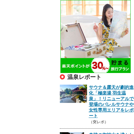
温泉レポート
サウナ＆露天が劇的進
化「極楽湯 羽生温
泉」！リニューアルで
登場のバレルサウナや
女性専用エリアをレポ
ート
（突レポ）