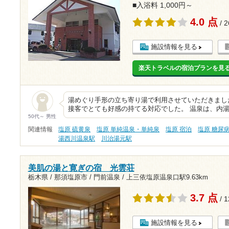
■入浴料 1,000円～
4.0 点
/ 
施設情報を見る
楽天トラベルの宿泊プランを見
湯めぐり手形の立ち寄り湯で利用させていただきまし
接客でとても好感の持てる対応でした。 温泉は、内湯
50代～ 男性
関連情報
塩原 硫黄泉
塩原 単純温泉・単純泉
塩原 宿泊
塩原 糖尿
湯西川温泉駅
川治湯元駅
美肌の湯と寛ぎの宿 光雲荘
栃木県 / 那須塩原市 / 門前温泉 /
上三依塩原温泉口駅9.63km
3.7 点
/ 
施設情報を見る