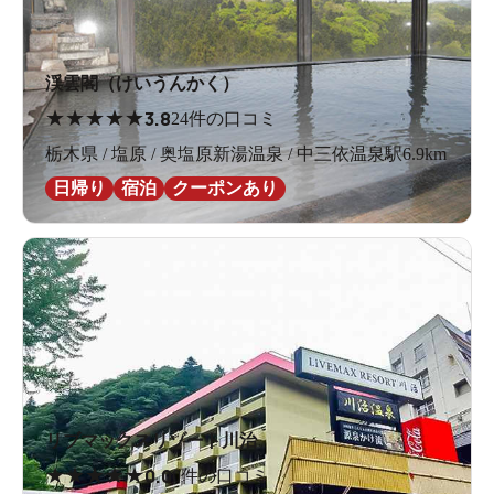
渓雲閣（けいうんかく）
★
★
★
★
★
3.8
24件の口コミ
栃木県 / 塩原 / 奥塩原新湯温泉 / 中三依温泉駅6.9km
日帰り
宿泊
クーポンあり
リブマックスリゾート川治
★
★
★
★
★
0.0
0件の口コミ