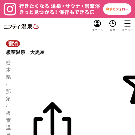
ログイン
履歴
メニュー
宿泊
板室温泉 大黒屋
栃
木
県
/
那
須
/
板
室
温
泉