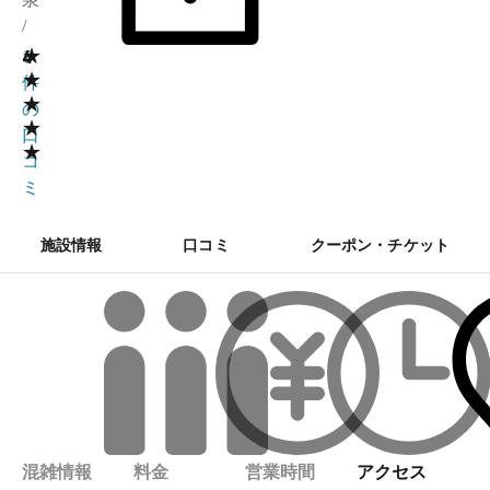
/
★
4
1
★
件
★
の
★
口
★
コ
ミ
施設情報
口コミ
クーポン・チケット
混雑情報
料金
営業時間
アクセス