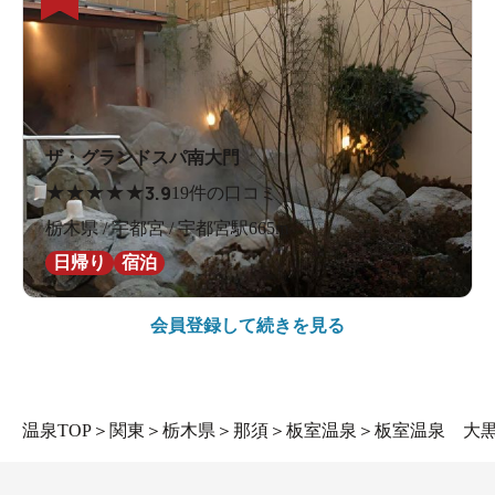
ザ・グランドスパ南大門
★
★
★
★
★
3.9
19件の口コミ
栃木県 / 宇都宮 / 宇都宮駅665m
日帰り
宿泊
会員登録して続きを見る
温泉TOP
＞
関東
＞
栃木県
＞
那須
＞
板室温泉
＞
板室温泉 大