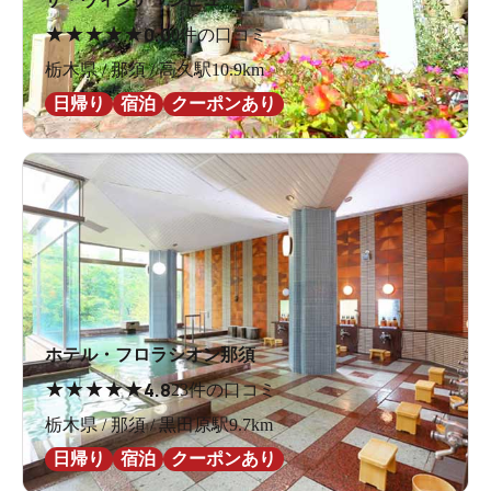
★
★
★
★
★
0.0
0件の口コミ
栃木県 / 那須 / 高久駅10.9km
日帰り
宿泊
クーポンあり
ホテル・フロラシオン那須
★
★
★
★
★
4.8
23件の口コミ
栃木県 / 那須 / 黒田原駅9.7km
日帰り
宿泊
クーポンあり