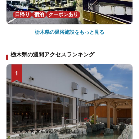
栃木県 / 日光 / 川俣温泉 / 川治湯元駅419m
日帰り
宿泊
クーポンあり
栃木県の
温浴施設をもっと見る
栃木県の週間アクセスランキング
1
宮の街道温泉 江戸遊
★
★
★
★
★
4.6
626件の口コミ