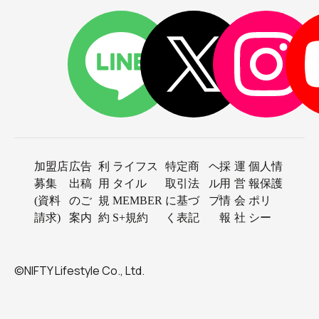
加盟店
広告
利
ライフス
特定商
ヘ
採
運
個人情
募集
出稿
用
タイル
取引法
ル
用
営
報保護
(資料
のご
規
MEMBER
に基づ
プ
情
会
ポリ
請求)
案内
約
S+規約
く表記
報
社
シー
©NIFTY Lifestyle Co., Ltd.