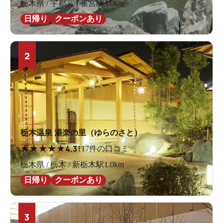
栃木県 / 宇都宮 / 雀宮駅3.0km
日帰り
クーポンあり
2
栃木温泉 湯楽の里（ゆらのさと）
★
★
★
★
★
4.3
117件の口コミ
栃木県 / 栃木 / 新栃木駅1.0km
日帰り
クーポンあり
3