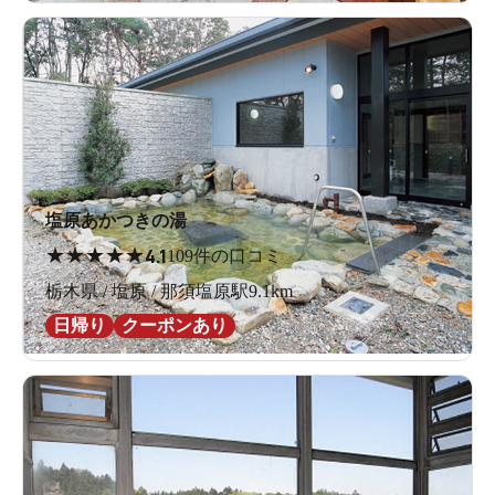
塩原あかつきの湯
★
★
★
★
★
4.1
109件の口コミ
栃木県 / 塩原 / 那須塩原駅9.1km
日帰り
クーポンあり