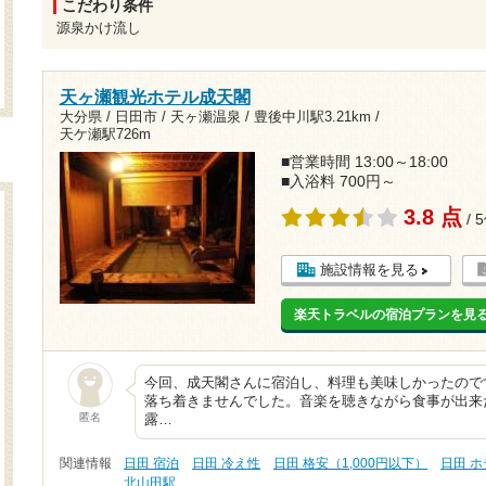
こだわり条件
源泉かけ流し
天ヶ瀬観光ホテル成天閣
大分県 / 日田市 / 天ヶ瀬温泉 /
豊後中川駅3.21km
/
天ケ瀬駅726m
■営業時間 13:00～18:00
■入浴料 700円～
3.8 点
/ 
施設情報を見る
楽天トラベルの宿泊プランを見
今回、成天閣さんに宿泊し、料理も美味しかったので
落ち着きませんでした。音楽を聴きながら食事が出来
匿名
露…
関連情報
日田 宿泊
日田 冷え性
日田 格安（1,000円以下）
日田 
北山田駅