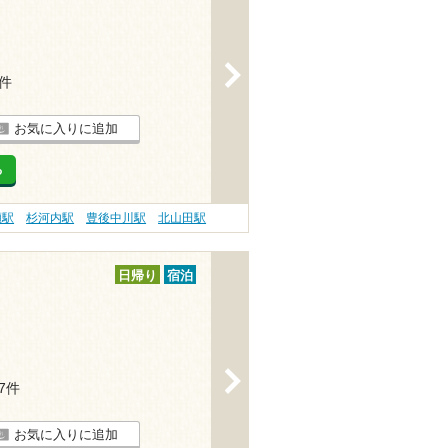
>
3件
お気に入りに追加
る
瀬駅
杉河内駅
豊後中川駅
北山田駅
日帰り
宿泊
>
27件
お気に入りに追加