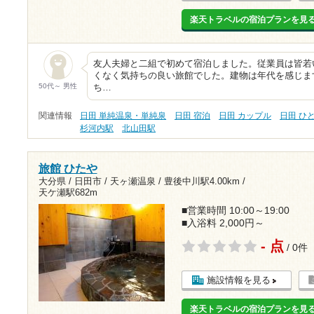
楽天トラベルの宿泊プランを見
友人夫婦と二組で初めて宿泊しました。従業員は皆若
くなく気持ちの良い旅館でした。建物は年代を感じま
50代～ 男性
ち…
関連情報
日田 単純温泉・単純泉
日田 宿泊
日田 カップル
日田 ひ
杉河内駅
北山田駅
旅館 ひたや
大分県 / 日田市 / 天ヶ瀬温泉 /
豊後中川駅4.00km
/
天ケ瀬駅682m
■営業時間 10:00～19:00
■入浴料 2,000円～
- 点
/ 0件
施設情報を見る
楽天トラベルの宿泊プランを見