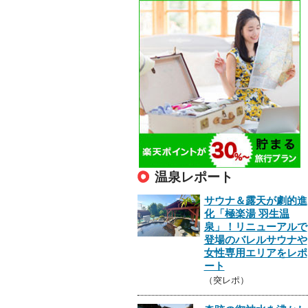
温泉レポート
サウナ＆露天が劇的進
化「極楽湯 羽生温
泉」！リニューアルで
登場のバレルサウナや
女性専用エリアをレポ
ート
（突レポ）