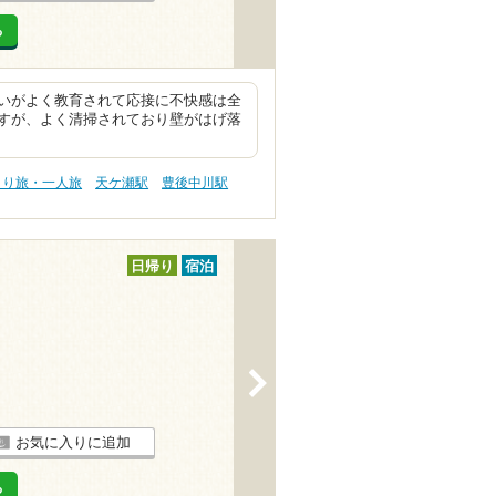
る
いがよく教育されて応接に不快感は全
すが、よく清掃されており壁がはげ落
とり旅・一人旅
天ケ瀬駅
豊後中川駅
日帰り
宿泊
>
お気に入りに追加
る