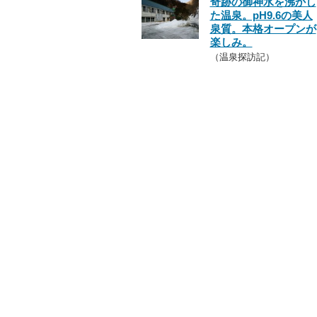
奇跡の御神水を沸かし
た温泉。pH9.6の美人
泉質。本格オープンが
楽しみ。
（温泉探訪記）