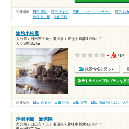
関連情報
日田 宿泊
日田 冷え性
日田 エステ・マッサージ
日田 お
豊後中川駅
北山田駅
旅館小松屋
大分県 / 日田市 / 天ヶ瀬温泉 /
豊後中川駅4.05km
/
天ケ瀬駅814m
- 点
/ 0件
施設情報を見る
楽天トラベルの宿泊プランを見
関連情報
日田 硫黄泉
日田 宿泊
日田 旅館
日田 源泉かけ流し
天
浮羽別館 新紫陽
大分県 / 日田市 / 天ヶ瀬温泉 /
豊後中川駅4.07km
/