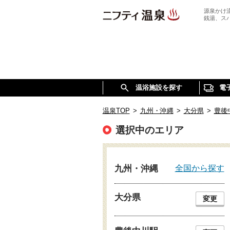
源泉かけ
銭湯、ス
温浴施設を探す
電
温泉TOP
>
九州・沖縄
>
大分県
>
豊後
選択中のエリア
全国から探す
九州・沖縄
大分県
変更