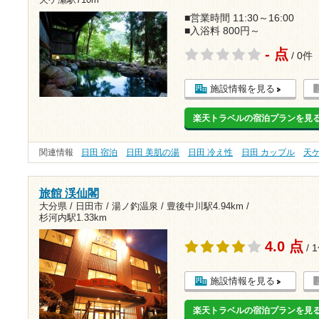
天ケ瀬駅710m
■営業時間 11:30～16:00
■入浴料 800円～
- 点
/ 0件
施設情報を見る
楽天トラベルの宿泊プランを見
関連情報
日田 宿泊
日田 美肌の湯
日田 冷え性
日田 カップル
天
旅館 渓仙閣
大分県 / 日田市 / 湯ノ釣温泉 /
豊後中川駅4.94km
/
杉河内駅1.33km
4.0 点
/ 
施設情報を見る
楽天トラベルの宿泊プランを見