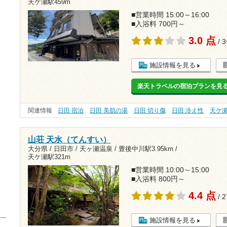
天ケ瀬駅459m
■営業時間 15:00～16:00
■入浴料 700円～
3.0 点
/ 
施設情報を見る
楽天トラベルの宿泊プランを見
関連情報
日田 宿泊
日田 美肌の湯
日田 切り傷
日田 冷え性
天ケ
山荘 天水（てんすい）
大分県 / 日田市 / 天ヶ瀬温泉 /
豊後中川駅3.95km
/
天ケ瀬駅321m
■営業時間 10:00～15:00
■入浴料 800円～
4.4 点
/ 
施設情報を見る