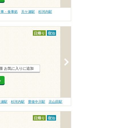
食事・食事処
天ケ瀬駅
杉河内駅
日帰り
宿泊
>
お気に入りに追加
る
ケ瀬駅
杉河内駅
豊後中川駅
北山田駅
日帰り
宿泊