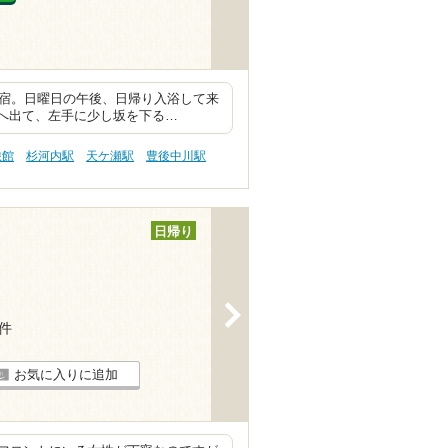
の宿。日曜日の午後、日帰り入浴して来
外へ出て、左手に少し坂を下る…
旅館
杉河内駅
天ケ瀬駅
豊後中川駅
日帰り
>
3件
お気に入りに追加