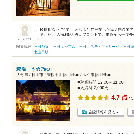
玖珠川沿いに佇む、昭和37年に開業した湯ノ釣温泉
ました。 入浴料500円はフロントで。本館から一度
40代 男性
関連情報
日田 宿泊
日田 カップル
日田 エステ・マッサージ
日田 
北山田駅
秘湯「うめ乃ゆ」
大分県 / 日田市 /
豊後中川駅5.54km
/
天ケ瀬駅3.99km
■営業時間 12:00～21:00
■入浴料 2,000円～
4.7 点
/ 
施設情報を見る