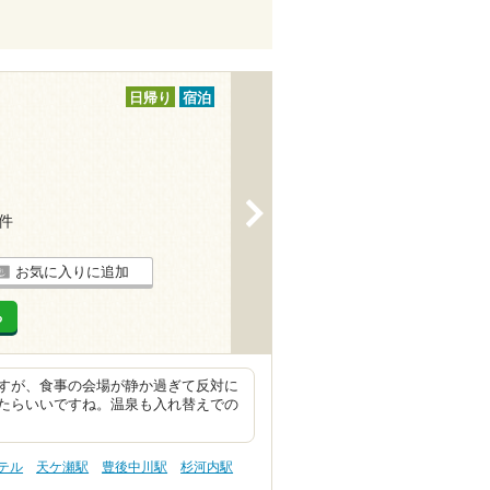
日帰り
宿泊
>
5件
お気に入りに追加
る
すが、食事の会場が静か過ぎて反対に
たらいいですね。温泉も入れ替えでの
ホテル
天ケ瀬駅
豊後中川駅
杉河内駅