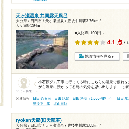
天ヶ瀬温泉 共同露天風呂
大分県 / 日田市 / 天ヶ瀬温泉 /
豊後中川駅3.76km
/
天ケ瀬駅294m
■入浴料 100円～
4.1 点
/ 
施設情報を見る
小石原ダム工事に行ってる時にこちらの温泉で疲れを
がら温泉に浸かってる時の気分を思い出します、北海
50代～ 男性
関連情報
日田 硫黄泉
日田 絶景
日田 格安（1,000円以下）
日田 
豊後中川駅
北山田駅
ryokan天龍(旧天龍荘)
大分県 / 日田市 / 天ヶ瀬温泉 /
豊後中川駅3.85km
/