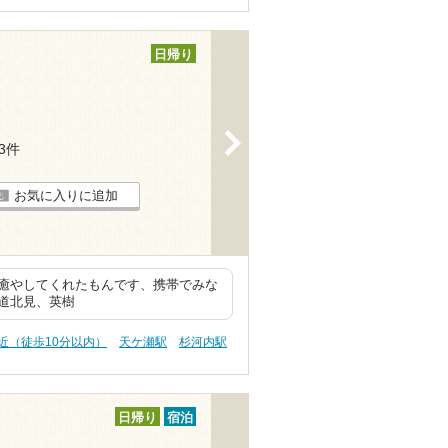
日帰り
>
13件
お気に入りに追加
癒やしてくれたもんです、携帯でみな
道北見、英樹
駅近（徒歩10分以内）
天ケ瀬駅
杉河内駅
日帰り
宿泊