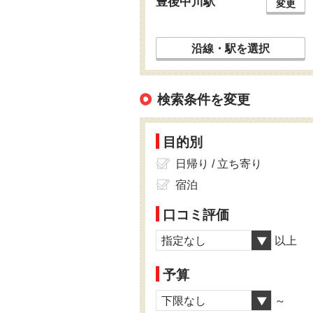
豊後中川駅
変更
沿線・駅を選択
検索条件を変更
目的別
日帰り / 立ち寄り
宿泊
口コミ評価
指定なし
以上
予算
下限なし
～