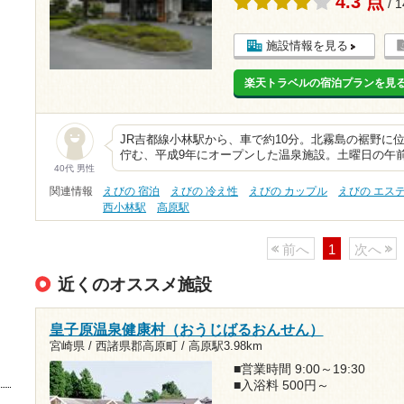
4.3 点
/ 
施設情報を見る
楽天トラベルの宿泊プランを見
JR吉都線小林駅から、車で約10分。北霧島の裾野に
佇む、平成9年にオープンした温泉施設。土曜日の午
40代 男性
関連情報
えびの 宿泊
えびの 冷え性
えびの カップル
えびの エス
西小林駅
高原駅
前へ
1
次へ
近くのオススメ施設
皇子原温泉健康村（おうじばるおんせん）
宮崎県 / 西諸県郡高原町 /
高原駅3.98km
■営業時間 9:00～19:30
■入浴料 500円～