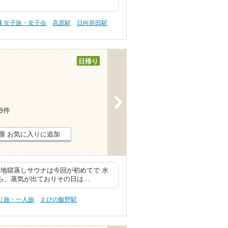
城 女子旅・女子会
高原駅
日向前田駅
日帰り
>
18件
お気に入りに追加
地獄蒸しサウナは今回が初めてで 水
ら、蒸気が出ておりその日は…
り旅・一人旅
えびの飯野駅