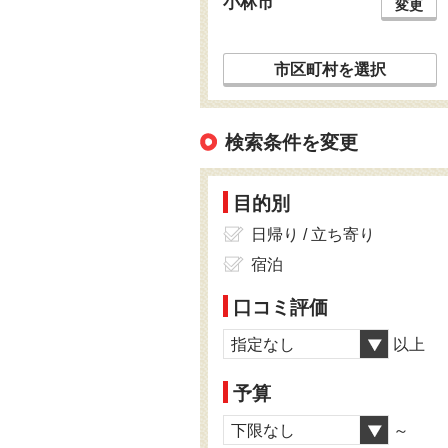
小林市
変更
市区町村を選択
検索条件を変更
目的別
日帰り / 立ち寄り
宿泊
口コミ評価
指定なし
以上
予算
下限なし
～