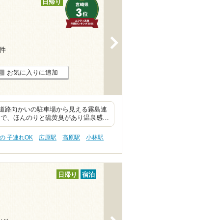
日帰り
>
2件
お気に入りに追加
道路向かいの駐車場から見える霧島連
泉で、ほんのりと硫黄臭があり温泉感…
の 子連れOK
広原駅
高原駅
小林駅
日帰り
宿泊
>