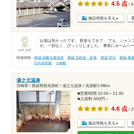
4.5 点
/ 
施設情報を見る
お湯は良かったです。 飲泉もできて。 でも、シャン
が、一切なく、びっくりしました。 事前にホームペ
40代 女性
関連情報
都城 炭酸水素塩泉
都城 含鉄泉・鉄泉
都城 宿泊
都城 痛
日向前田駅
小林駅
湯之元温泉
宮崎県 / 西諸県郡高原町 / 湯之元温泉 /
高原駅3.08km
■営業時間 10:00～21:00
■入浴料 650円～
4.6 点
/ 
施設情報を見る