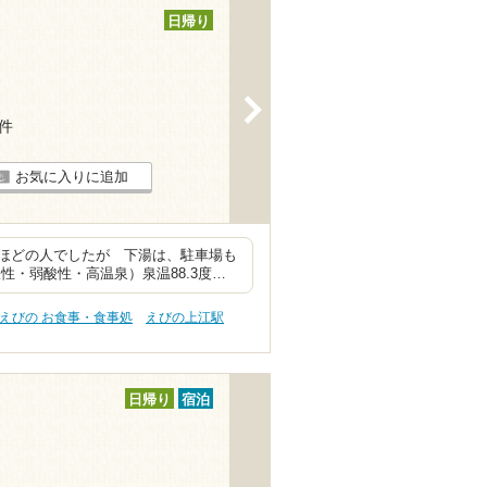
日帰り
>
8件
お気に入りに追加
ほどの人でしたが 下湯は、駐車場も
・弱酸性・高温泉）泉温88.3度…
えびの お食事・食事処
えびの上江駅
日帰り
宿泊