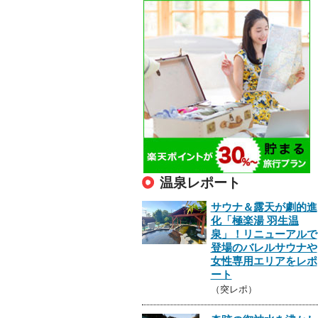
温泉レポート
サウナ＆露天が劇的進
化「極楽湯 羽生温
泉」！リニューアルで
登場のバレルサウナや
女性専用エリアをレポ
ート
（突レポ）