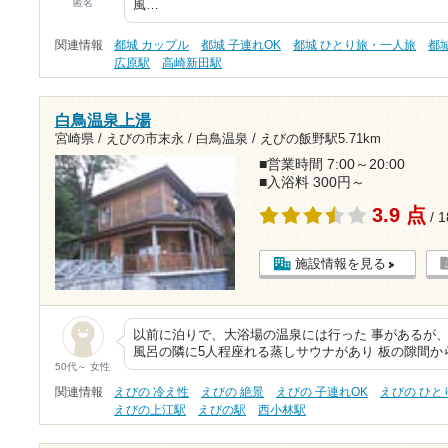
匿名
風…
関連情報
都城 カップル
都城 子連れOK
都城 ひとり旅・一人旅
都
広原駅
高崎新田駅
白鳥温泉上湯
宮崎県 / えびの市末永 / 白鳥温泉 /
えびの飯野駅5.71km
■営業時間 7:00～20:00
■入浴料 300円～
3.9 点
/ 
施設情報を見る
以前に泊りで、大浴場の温泉には行った 事があるが、
風呂の隣に5人程座れる蒸しサウナがあり 板の隙間か
50代～ 女性
関連情報
えびの 冷え性
えびの 絶景
えびの 子連れOK
えびの ひと
えびの上江駅
えびの駅
西小林駅