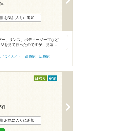
5件
お気に入りに追加
プー、リンス、ボディーソープなど
ージを見て行ったのですが、見落…
風（つうふう）
高原駅
広原駅
日帰り
宿泊
>
25件
お気に入りに追加