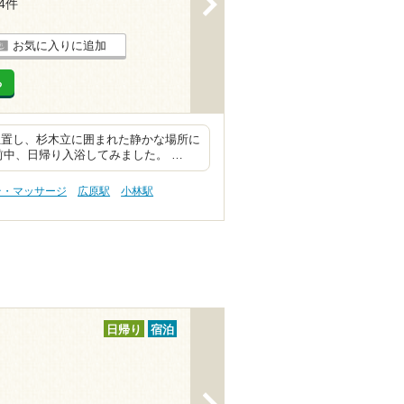
14件
お気に入りに追加
る
位置し、杉木立に囲まれた静かな場所に
前中、日帰り入浴してみました。 …
テ・マッサージ
広原駅
小林駅
日帰り
宿泊
>