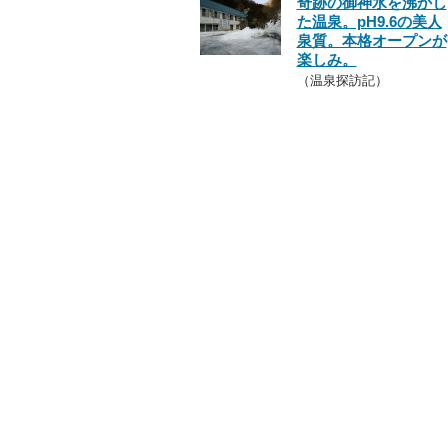
奇跡の御神水を沸かし
た温泉。pH9.6の美人
泉質。本格オープンが
楽しみ。
（温泉探訪記）