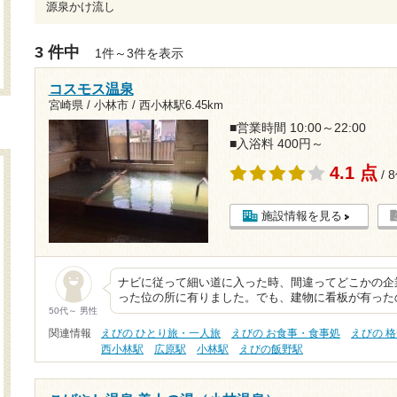
源泉かけ流し
3 件中
1件～3件を表示
コスモス温泉
宮崎県 / 小林市 /
西小林駅6.45km
■営業時間 10:00～22:00
■入浴料 400円～
4.1 点
/ 
施設情報を見る
ナビに従って細い道に入った時、間違ってどこかの企
った位の所に有りました。でも、建物に看板が有った
50代～ 男性
関連情報
えびの ひとり旅・一人旅
えびの お食事・食事処
えびの 格
西小林駅
広原駅
小林駅
えびの飯野駅