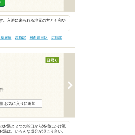
る
す。入浴に来られる地元の方とも和や
 糖尿病
高原駅
日向前田駅
広原駅
日帰り
>
2件
お気に入りに追加
のお湯と２つの蛇口から浴槽にかけ流
お湯は、いろんな成分が混じり合い、