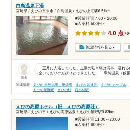
白鳥温泉下湯
宮崎県 / えびの市末永 / 白鳥温泉 /
えびの上江駅6.51km
■営業時間 7:00～20:00
■入浴料 500円～
4.0 点
/ 
施設情報を見る
正月に入浴しました。上湯の駐車場は満杯 溢れる
空いておりのんびりとできました。 単純温泉（低張性
匿名
関連情報
えびの 単純温泉・単純泉
えびの 冷え性
えびの カップル
えびの飯野駅
えびの駅
西小林駅
えびの高原ホテル（旧 えびの高原荘）
宮崎県 / えびの市 / えびの高原温泉 /
えびの飯野駅9.83km
■営業時間 11:00～20:00
■入浴料 800円～