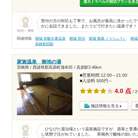
楽天トラベルの宿泊プランを見
受付の方の対応も丁寧で、お風呂が最高に良かったで
かに会話できました。またリピで行きたい温泉です！
50代～ 男性
関連情報
都城 炭酸水素塩泉
都城 宿泊
都城 痛風（つうふう）
都城
高崎新田駅
家族温泉 御池の湯
宮崎県 / 西諸県郡高原町蒲牟田 /
高原駅3.46km
■営業時間 12:00～21:00
■入浴料 500円～
4.0 点
/ 
施設情報を見る
ひなびた湯治場という温泉施設ですが、源泉と普通
し状態で注がれていました。 茶褐色で酸味の効いた