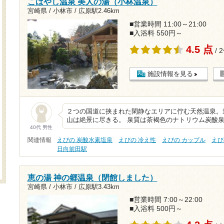
こばやし温泉 美人の湯（小林温泉）
宮崎県 / 小林市 /
広原駅2.46km
■営業時間 11:00～21:00
■入浴料 550円～
4.5 点
/ 
施設情報を見る
２つの国道に挟まれた閑静なエリアに佇む天然温泉。
山は絶景に尽きる。 泉質は茶褐色のナトリウム炭酸
40代 男性
関連情報
えびの 炭酸水素塩泉
えびの 冷え性
えびの カップル
えび
日向前田駅
恵の湯 神の郷温泉（閉館しました）
宮崎県 / 小林市 /
広原駅3.43km
■営業時間 7:00～22:00
■入浴料 500円～