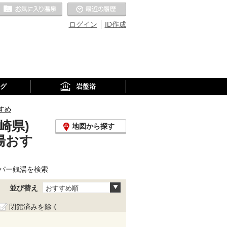
お気に入りの温泉
最近の履歴
ログイン
ID作成
グ
岩盤浴
すめ
崎県)
地図から探す
湯おす
パー銭湯を検索
並び替え
おすすめ順
閉館済みを除く