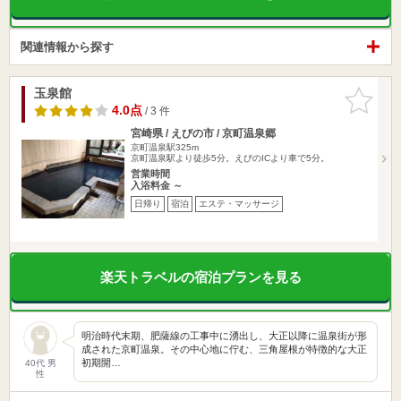
関連情報から探す
玉泉館
お気に入
りに追加
4.0点
/ 3 件
宮崎県 / えびの市 / 京町温泉郷
京町温泉駅325m
京町温泉駅より徒歩5分。えびのICより車で5分。
営業時間
入浴料金 ～
日帰り
宿泊
エステ・マッサージ
楽天トラベルの宿泊プランを見る
明治時代末期、肥薩線の工事中に湧出し、大正以降に温泉街が形
成された京町温泉。その中心地に佇む、三角屋根が特徴的な大正
初期開…
40代 男
性