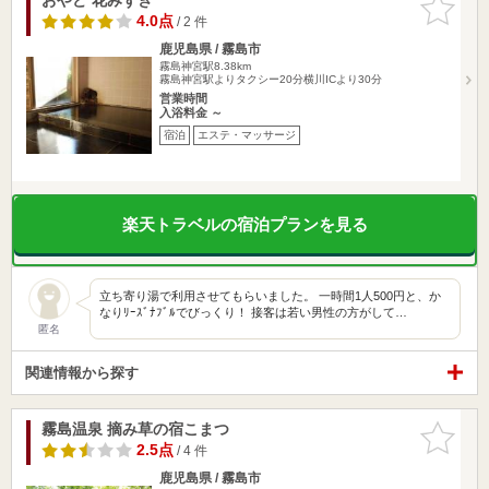
りに追加
4.0点
/ 2 件
鹿児島県 / 霧島市
霧島神宮駅8.38km
霧島神宮駅よりタクシー20分横川ICより30分
営業時間
入浴料金 ～
宿泊
エステ・マッサージ
楽天トラベルの宿泊プランを見る
立ち寄り湯で利用させてもらいました。 一時間1人500円と、か
なりﾘｰｽﾞﾅﾌﾞﾙでびっくり！ 接客は若い男性の方がして…
匿名
関連情報から探す
霧島温泉 摘み草の宿こまつ
お気に入
りに追加
2.5点
/ 4 件
鹿児島県 / 霧島市