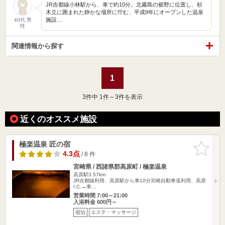
JR吉都線小林駅から、車で約10分。北霧島の裾野に位置し、杉
木立に囲まれた静かな場所に佇む、平成9年にオープンした温泉
施設…
40代 男
性
関連情報から探す
1
3
件中 1件～3件を表示
近くのオススメ施設
極楽温泉 匠の宿
お気に入
りに追加
4.3点
/ 8 件
宮崎県 / 西諸県郡高原町 / 極楽温泉
高原駅3.57km
JR吉都線利用、高原駅から車10分宮崎自動車道利用、高原
I.C.→車…
営業時間 7:00～21:00
入浴料金 600円～
宿泊
エステ・マッサージ