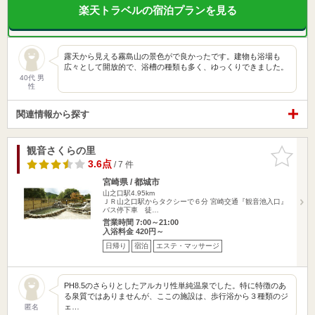
楽天トラベルの宿泊プランを見る
露天から見える霧島山の景色がで良かったです。建物も浴場も
広々として開放的で、浴槽の種類も多く、ゆっくりできました。
40代 男
性
関連情報から探す
観音さくらの里
お気に入
りに追加
3.6点
/ 7 件
宮崎県 / 都城市
山之口駅4.95km
ＪＲ山之口駅からタクシーで６分 宮崎交通『観音池入口』
バス停下車 徒…
営業時間 7:00～21:00
入浴料金 420円～
日帰り
宿泊
エステ・マッサージ
PH8.5のさらりとしたアルカリ性単純温泉でした。特に特徴のあ
る泉質ではありませんが、ここの施設は、歩行浴から３種類のジ
ェ…
匿名