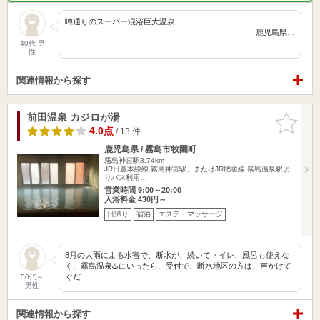
噂通りのスーパー混浴巨大温泉
鹿児島県…
40代 男
性
関連情報から探す
前田温泉 カジロが湯
お気に入
りに追加
4.0点
/ 13 件
鹿児島県 / 霧島市牧園町
霧島神宮駅8.74km
JR日豊本線線 霧島神宮駅、またはJR肥薩線 霧島温泉駅よ
りバス利用…
営業時間 9:00～20:00
入浴料金 430円～
日帰り
宿泊
エステ・マッサージ
8月の大雨による水害で、断水が、続いてトイレ、風呂も使えな
く、霧島温泉♨️にいったら、受付で、断水地区の方は、声かけて
ぐだ…
50代～
男性
関連情報から探す