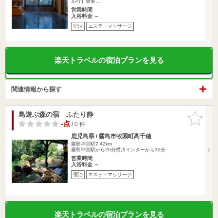
ル行】乗車…
営業時間
入浴料金 ～
宿泊
エステ・マッサージ
楽天トラベルの宿泊プランを見る
関連情報から探す
鳥遊ぶ森の宿 ふたり静
お気に入
りに追加
-点
/ 0 件
鹿児島県 / 霧島市牧園町高千穂
霧島神宮駅7.42km
霧島神宮駅から20分横川インターから30分
営業時間
入浴料金 ～
宿泊
エステ・マッサージ
楽天トラベルの宿泊プランを見る