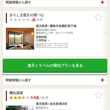
関連情報から探す
きりしま悠久の宿一心
お気に入
りに追加
-点
/ 0 件
鹿児島県 / 霧島市牧園町高千穂
霧島神宮駅6.59km
霧島神宮より車・タクシーで20分
営業時間
入浴料金 ～
宿泊
エステ・マッサージ
楽天トラベルの宿泊プランを見る
関連情報から探す
鶴丸温泉
お気に入
りに追加
3.9点
/ 15 件
鹿児島県 / 姶良郡湧水町
鶴丸駅65m