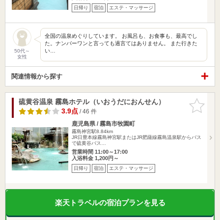
日帰り
宿泊
エステ・マッサージ
全国の温泉めぐりしています。 お風呂も、お食事も、最高でし
た。ナンバーワンと言っても過言てはありません。 また行きた
い…
50代～
女性
関連情報から探す
硫黄谷温泉 霧島ホテル（いおうだにおんせん）
お気に入
りに追加
3.9点
/ 46 件
鹿児島県 / 霧島市牧園町
霧島神宮駅8.84km
JR日豊本線霧島神宮駅またはJR肥薩線霧島温泉駅からバス
で硫黄谷バス…
営業時間 11:00～17:00
入浴料金 1,200円～
日帰り
宿泊
エステ・マッサージ
楽天トラベルの宿泊プランを見る