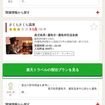
で…
匿名
関連情報から探す
さくらさくら温泉
お気に入
りに追加
3.1点
/ 53 件
鹿児島県 / 霧島市 / 霧島神宮温泉郷
霧島神宮駅5.25km
JR霧島神宮駅から国道223号を都城方面へ車で15分
営業時間 10:00～20:00
入浴料金 800円～
日帰り
宿泊
エステ・マッサージ
楽天トラベルの宿泊プランを見る
過去の賛否両論を参考に・・・
鹿児島県霧島市、霧島温泉中心部から霧島
神…
40代 男
性
関連情報から探す