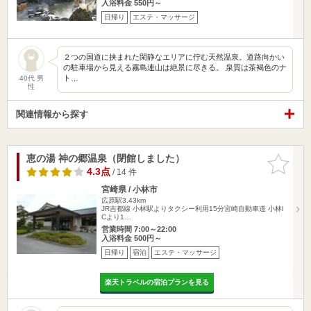
入浴料金 550円～
日帰り
エステ・マッサージ
２つの国道に挟まれた閑静なエリアに佇む天然温泉。道路向かい
の駐車場から見える霧島連山は絶景に尽きる。 泉質は茶褐色のナ
ト…
40代 男
性
関連情報から探す
恵の湯 神の郷温泉（閉館しました）
お気に入
りに追加
4.3点
/ 14 件
宮崎県 / 小林市
広原駅3.43km
JR吉都線 小林駅よりタクシー利用15分宮崎自動車道 小林I
Cより1…
営業時間 7:00～22:00
入浴料金 500円～
日帰り
宿泊
エステ・マッサージ
楽天トラベルの宿泊プランを見る