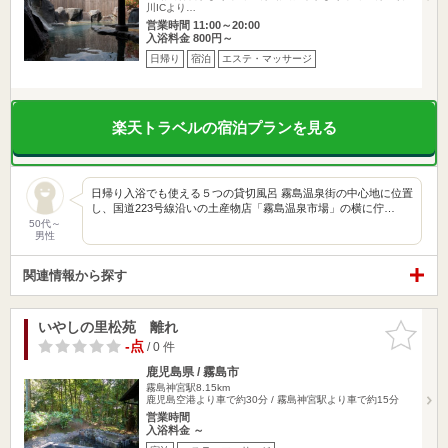
川ICより…
営業時間 11:00～20:00
入浴料金 800円～
日帰り
宿泊
エステ・マッサージ
楽天トラベルの宿泊プランを見る
日帰り入浴でも使える５つの貸切風呂 霧島温泉街の中心地に位置
し、国道223号線沿いの土産物店「霧島温泉市場」の横に佇…
50代～
男性
関連情報から探す
いやしの里松苑 離れ
お気に入
りに追加
-点
/ 0 件
鹿児島県 / 霧島市
霧島神宮駅8.15km
鹿児島空港より車で約30分 / 霧島神宮駅より車で約15分
営業時間
入浴料金 ～