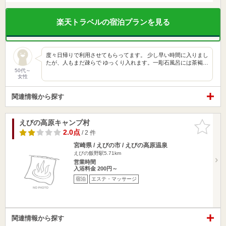
楽天トラベルの宿泊プランを見る
度々日帰りで利用させてもらってます。 少し早い時間に入りまし
たが、人もまだ疎らで ゆっくり入れます。一彫石風呂には茶褐…
50代～
女性
関連情報から探す
えびの高原キャンプ村
お気に入
りに追加
2.0点
/ 2 件
宮崎県 / えびの市 / えびの高原温泉
えびの飯野駅5.71km
営業時間
入浴料金 200円～
宿泊
エステ・マッサージ
関連情報から探す