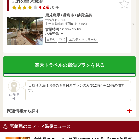
忘れの里 雅叙苑
お気に入
りに追加
4.2点
/ 6 件
鹿児島県 / 霧島市 / 妙見温泉
中福良駅2.26km
九州自動車道 渡辺ICより15分
営業時間 12:00～15:00
入浴料金 ～
日帰り
宿泊
エステ・マッサージ
楽天トラベルの宿泊プランを見る
日帰り入浴はお昼の食事付きプランのみで12時から15時の間で
す。
40代 男
性
関連情報から探す
宮崎県のニフティ温泉ニュース