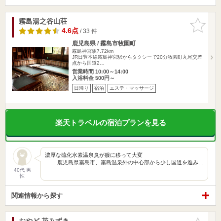
霧島湯之谷山荘
お気に入
りに追加
4.6点
/ 33 件
鹿児島県 / 霧島市牧園町
霧島神宮駅7.72km
JR日豊本線霧島神宮駅からタクシーで20分牧園町丸尾交差
点から国道2…
営業時間 10:00～14:00
入浴料金 500円～
日帰り
宿泊
エステ・マッサージ
楽天トラベルの宿泊プランを見る
濃厚な硫化水素温泉臭が服に移って大変
鹿児島県霧島市、霧島温泉外の中心部から少し国道を進み…
40代 男
性
関連情報から探す
おやど 花みずき
お気に入