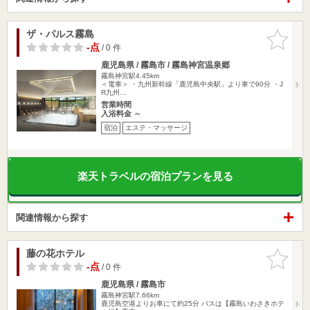
ザ・パルス霧島
お気に入
りに追加
-点
/ 0 件
鹿児島県 / 霧島市 / 霧島神宮温泉郷
霧島神宮駅4.45km
＜電車＞ ・九州新幹線「鹿児島中央駅」より車で90分 ・J
R九州…
営業時間
入浴料金 ～
宿泊
エステ・マッサージ
楽天トラベルの宿泊プランを見る
関連情報から探す
藤の花ホテル
お気に入
りに追加
-点
/ 0 件
鹿児島県 / 霧島市
霧島神宮駅7.66km
鹿児島空港よりお車にて約25分 バスは【霧島いわさきホテ