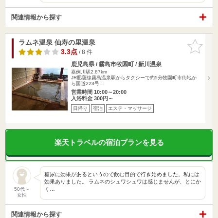
関連情報から探す
ラムネ温泉 仙寿の里温泉
お気に入
りに追加
3.3点
/ 8 件
鹿児島県 / 霧島市牧園町 / 新川温泉
嘉例川駅2.87km
JR肥薩線霧島温泉駅からタクシーで約5分牧園町市街地か
ら国道223号…
営業時間 10:00～20:00
入浴料金 300円～
日帰り
宿泊
エステ・マッサージ
楽天トラベルの宿泊プランを見る
糖尿に効果があるというので飲む目的で行き始めました。私には
効果ありました。 ラムネのシュワシュワは感じませんが、とにか
く…
50代～
女性
関連情報から探す