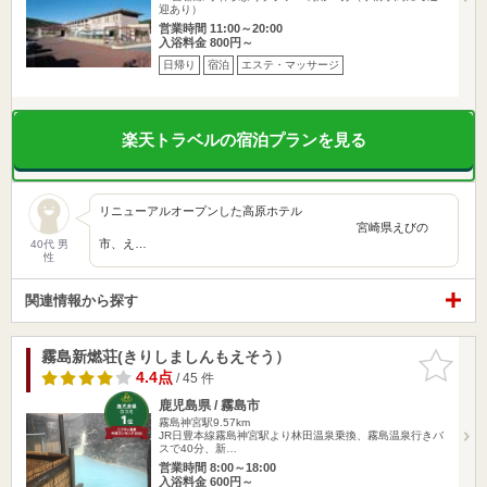
迎あり）
営業時間 11:00～20:00
入浴料金 800円～
日帰り
宿泊
エステ・マッサージ
楽天トラベルの宿泊プランを見る
リニューアルオープンした高原ホテル
宮崎県えびの
市、え…
40代 男
性
関連情報から探す
霧島新燃荘(きりしましんもえそう）
お気に入
りに追加
4.4点
/ 45 件
鹿児島県 / 霧島市
霧島神宮駅9.57km
JR日豊本線霧島神宮駅より林田温泉乗換、霧島温泉行きバ
スで40分、新…
営業時間 8:00～18:00
入浴料金 600円～