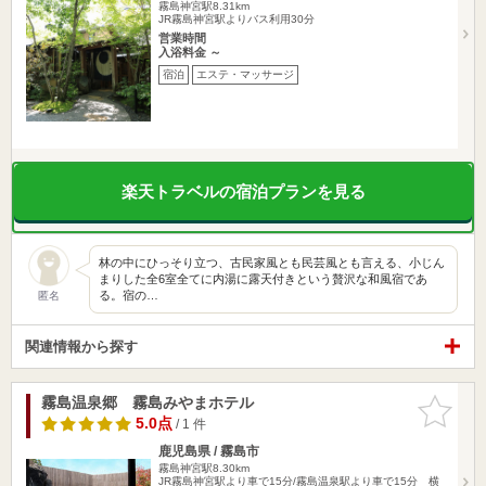
霧島神宮駅8.31km
JR霧島神宮駅よりバス利用30分
営業時間
入浴料金 ～
宿泊
エステ・マッサージ
楽天トラベルの宿泊プランを見る
林の中にひっそり立つ、古民家風とも民芸風とも言える、小じん
まりした全6室全てに内湯に露天付きという贅沢な和風宿であ
る。宿の…
匿名
関連情報から探す
霧島温泉郷 霧島みやまホテル
お気に入
りに追加
5.0点
/ 1 件
鹿児島県 / 霧島市
霧島神宮駅8.30km
JR霧島神宮駅より車で15分/霧島温泉駅より車で15分 横