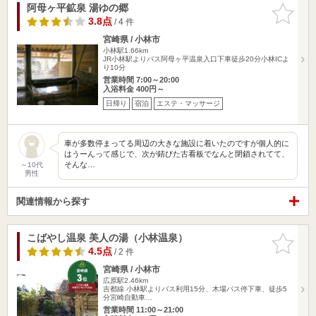
阿母ヶ平鉱泉 湯ゆの郷
お気に入
りに追加
3.8点
/ 4 件
宮崎県 / 小林市
小林駅1.66km
JR小林駅よりバス阿母ヶ平温泉入口下車徒歩20分小林ICよ
り10分
営業時間 7:00～20:00
入浴料金 400円～
日帰り
宿泊
エステ・マッサージ
車が多数停まってる周辺の大きな施設に着いたのですが個人的に
はうーんって感じで、次が錆びた古看板でなんと閉鎖されてて、
そんな…
～10代
男性
関連情報から探す
こばやし温泉 美人の湯（小林温泉）
お気に入
りに追加
4.5点
/ 2 件
宮崎県 / 小林市
広原駅2.46km
吉都線 小林駅よりバス利用15分、木場バス停下車、徒歩5
分宮崎自動車…
営業時間 11:00～21:00