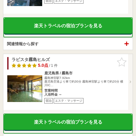
宿泊
エステ・マッサージ
楽天トラベルの宿泊プランを見る
関連情報から探す
ラビスタ霧島ヒルズ
お気に入
りに追加
5.0点
/ 1 件
鹿児島県 / 霧島市
霧島神宮駅7.92km
鹿児島空港より車で約30分 霧島神宮駅より車で約20分 横
川IC…
営業時間
入浴料金 ～
宿泊
エステ・マッサージ
楽天トラベルの宿泊プランを見る