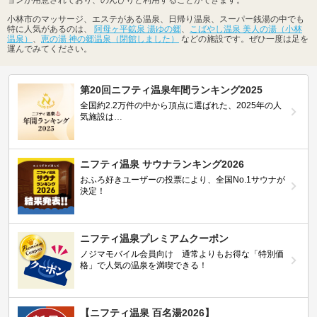
小林市のマッサージ、エステがある温泉、日帰り温泉、スーパー銭湯の中でも
特に人気があるのは、
阿母ヶ平鉱泉 湯ゆの郷
、
こばやし温泉 美人の湯（小林
温泉）
、
恵の湯 神の郷温泉（閉館しました）
などの施設です。ぜひ一度は足を
運んでみてください。
第20回ニフティ温泉年間ランキング2025
全国約2.2万件の中から頂点に選ばれた、2025年の人
気施設は…
ニフティ温泉 サウナランキング2026
おふろ好きユーザーの投票により、全国No.1サウナが
決定！
ニフティ温泉プレミアムクーポン
ノジマモバイル会員向け 通常よりもお得な「特別価
格」で人気の温泉を満喫できる！
【ニフティ温泉 百名湯2026】