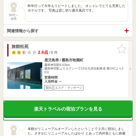
昨年行って今年もリピートしました。 オシャレでとても充実した
ホテルです。 写真は貸し切り露天風呂です。
50代～
女性
関連情報から探す
旅館松苑
お気に入
りに追加
2.6点
/ 8 件
鹿児島県 / 霧島市牧園町
霧島神宮駅8.03km
霧島神宮駅よりタクシーで15分九州自動車道 横川ICより2
0分
営業時間
入浴料金 ～
宿泊
エステ・マッサージ
楽天トラベルの宿泊プランを見る
本館がリニューアルオープンしたということで３月に宿泊しまし
た。さすがにリニューアルしたばかり とあって内外装ともに綺麗