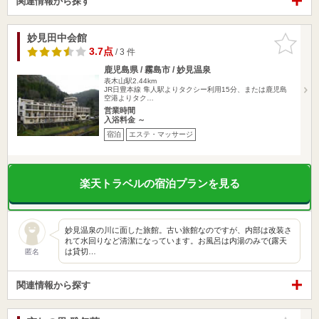
関連情報から探す
妙見田中会館
お気に入
りに追加
3.7点
/ 3 件
鹿児島県 / 霧島市 / 妙見温泉
表木山駅2.44km
JR日豊本線 隼人駅よりタクシー利用15分、または鹿児島
空港よりタク…
営業時間
入浴料金 ～
宿泊
エステ・マッサージ
楽天トラベルの宿泊プランを見る
妙見温泉の川に面した旅館。古い旅館なのですが、内部は改装さ
れて水回りなど清潔になっています。お風呂は内湯のみで(露天
は貸切…
匿名
関連情報から探す