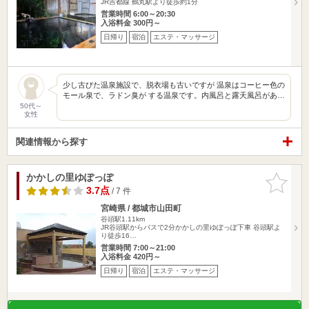
JR吉都線 鶴丸駅より徒歩約1分
営業時間 6:00～20:30
入浴料金 300円～
日帰り
宿泊
エステ・マッサージ
少し古びた温泉施設で、脱衣場も古いですが 温泉はコーヒー色の
モール泉で、ラドン臭が する温泉です。内風呂と露天風呂があ…
50代～
女性
関連情報から探す
かかしの里ゆぽっぽ
お気に入
りに追加
3.7点
/ 7 件
宮崎県 / 都城市山田町
谷頭駅1.11km
JR谷頭駅からバスで2分かかしの里ゆぽっぽ下車 谷頭駅よ
り徒歩16…
営業時間 7:00～21:00
入浴料金 420円～
日帰り
宿泊
エステ・マッサージ