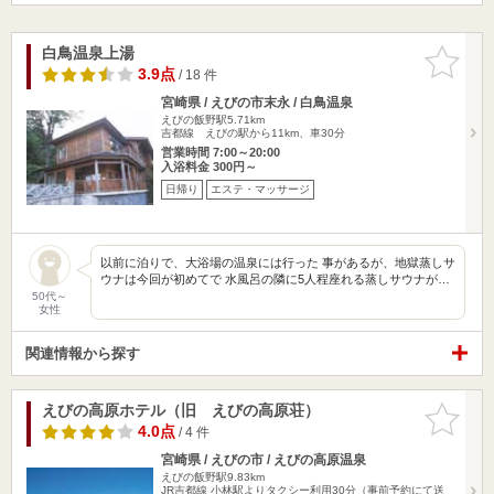
白鳥温泉上湯
お気に入
りに追加
3.9点
/ 18 件
宮崎県 / えびの市末永 / 白鳥温泉
えびの飯野駅5.71km
吉都線 えびの駅から11km、車30分
営業時間 7:00～20:00
入浴料金 300円～
日帰り
エステ・マッサージ
以前に泊りで、大浴場の温泉には行った 事があるが、地獄蒸しサ
ウナは今回が初めてで 水風呂の隣に5人程座れる蒸しサウナが…
50代～
女性
関連情報から探す
えびの高原ホテル（旧 えびの高原荘）
お気に入
りに追加
4.0点
/ 4 件
宮崎県 / えびの市 / えびの高原温泉
えびの飯野駅9.83km
JR吉都線 小林駅よりタクシー利用30分（事前予約にて送