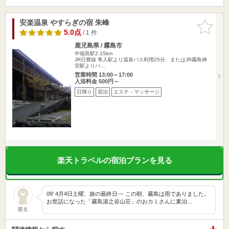
安楽温泉 やすらぎの宿 朱峰
お気に入
りに追加
5.0点
/ 1 件
鹿児島県 / 霧島市
中福良駅2.15km
JR日豊線 隼人駅より温泉バス利用25分、またはJR霧島神
宮駅よりバ…
営業時間 13:00～17:00
入浴料金 500円～
日帰り
宿泊
エステ・マッサージ
楽天トラベルの宿泊プランを見る
09' 4月4日土曜、旅の最終日--- この朝、霧島は雨でありました。
お世話になった「霧島湯之谷山荘」のおカミさんに素泊…
匿名