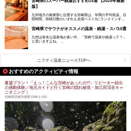
宮崎県のスーパー銭湯おすすめ15選 【2025年最新
版】
九州地方の南東部に位置する宮崎県は、年間の平均気温、日
照時間、快晴日数のいずれも全国ベスト3にランクインする
「日本のひなた」。九州一の降水量により豊かに育った緑と
青空が彩る、鮮やかな自然の景観が魅力です。断崖と滝が神
宮崎県でサウナがオススメの温泉・銭湯・スパ10選
秘的な高千穂峡や、「鬼の洗濯板」と呼ばれる岩に囲まれた
青島、霧島連山を望むえびの高原、青い空と海が続く日南海
九州は有名な温泉地が多い中、「宮崎で温泉や銭湯って？」
岸など、自然を満喫できる見どころは県内全域に広がってい
と思いますよね。
ます。
宮崎県のスーパー銭湯にも、周囲の自然と一体となって楽し
そんな宮崎県内でも、サウナが楽しめる温泉や銭湯、スパは
める施設が数多くあります。ここでは、宮崎県で特に人気の
あるんです。
スーパー銭湯をご紹介します。
ニフティ温泉ニュースTOPへ
宮崎など都市の中心部から、離れた所にある温泉旅館などに
あるサウナまで紹介します。
おすすめのアクティビティ情報
ぜひ参考にして、宮崎でのサウナライフを楽しみましょう！
夏盛プラン！『えっ！こんな宮崎があったの!?』リピーター続出
の感動体験／地元ガイドと行く宮崎の隠れ秘境・加江田渓谷キャ
ニオニング｜
宮崎県宮崎市熊野1598-1-103