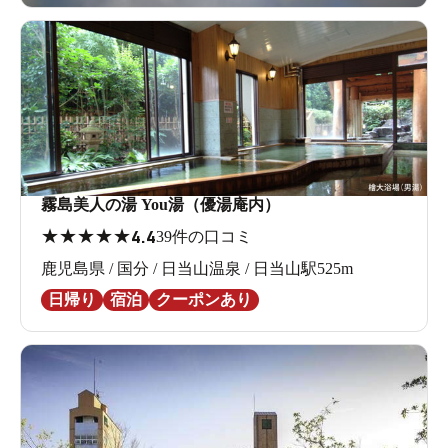
霧島美人の湯 You湯（優湯庵内）
★
★
★
★
★
4.4
39件の口コミ
鹿児島県 / 国分 / 日当山温泉 / 日当山駅525m
日帰り
宿泊
クーポンあり