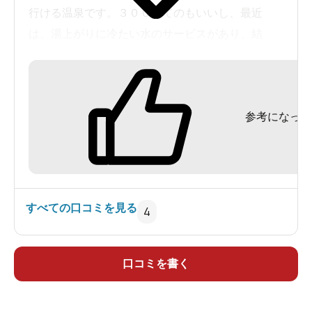
水風呂も有ったし、浴室の真ん中に木製の長椅子
行ける温泉です。３００円てのもいいし、最近
が有って、体を冷やすのに利用している様です。
は、湯上がりに冷たい水のサービスがあり、結
源泉かけ流し100％と九州温泉道には書かれていま
構、はまってます。
すが、分析表の隣に塩素殺菌有と表示されていま
す。
なんか、感じの良い温泉です。
でも、地方の共同浴場に来た様な素朴な感じがと
参考になった
ても良かったです。湯も、塩素殺菌しているのか
あと、バスクリンのツムラのホームページで、
い？？、って思う様な泉質でしたね。
炭酸塩素温泉で、全国ベスト１０に入ってまし
ただ、湧出地を見ると3㎞近く離れた場所にあるの
た。
で、パイプで引湯しているのかなあ。
すべての口コミを見る
4
泉質もいいのかも。
口コミを書く