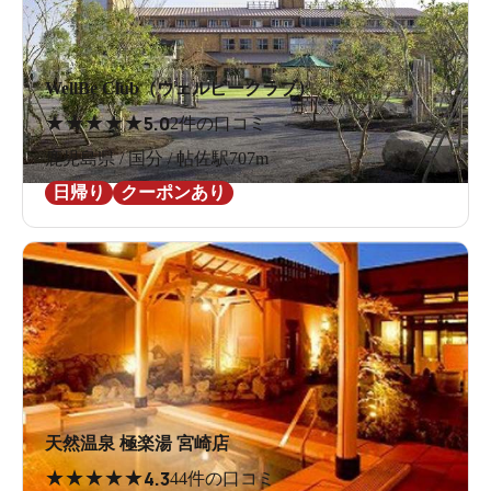
WellBe Club（ウェルビークラブ）
★
★
★
★
★
5.0
2件の口コミ
鹿児島県 / 国分 / 帖佐駅707m
日帰り
クーポンあり
天然温泉 極楽湯 宮崎店
★
★
★
★
★
4.3
44件の口コミ