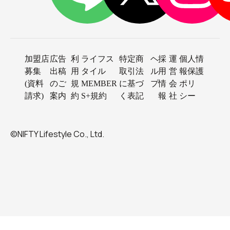
加盟店
広告
利
ライフス
特定商
ヘ
採
運
個人情
募集
出稿
用
タイル
取引法
ル
用
営
報保護
(資料
のご
規
MEMBER
に基づ
プ
情
会
ポリ
請求)
案内
約
S+規約
く表記
報
社
シー
©NIFTY Lifestyle Co., Ltd.