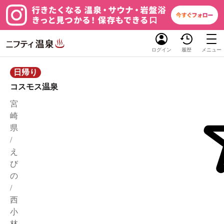
ログイン
履歴
メニュー
日帰り
コスモス温泉
宮
崎
県
/
え
び
の
/
西
小
林