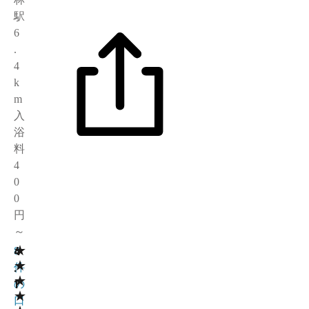
駅
6
.
4
k
m
入
浴
料
4
0
0
円
～
★
4
8
★
.
件
★
1
の
★
口