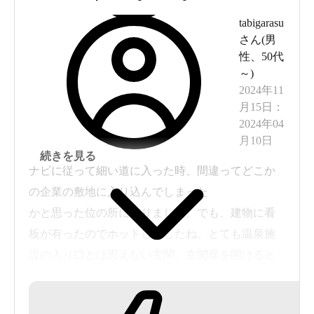
tabigarasu
さん(
男
性
、
50代
～
)
2024年11
月15日
：
2024年04
月10日
続きを見る
ナビに従って細い道に入った時、間違ってどこか
の企業の敷地に入り込んでしまった
かと思った位の所に有りました。でも、建物に看
板が有ったのでホットしましたね。とても温泉施
設の入り口とは思えない玄関。玄関扉を開けると
正面にソファーが有ったけど、受付が見当たらな
い。人もいない。間違った所に入ってしまったか