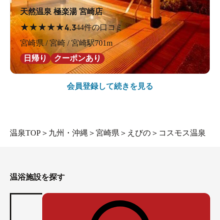
天然温泉 極楽湯 宮崎店
★
★
★
★
★
4.3
44件の口コミ
宮崎県 / 宮崎 / 宮崎駅701m
日帰り
クーポンあり
会員登録して続きを見る
温泉TOP
＞
九州・沖縄
＞
宮崎県
＞
えびの
＞
コスモス温泉
温浴施設を探す