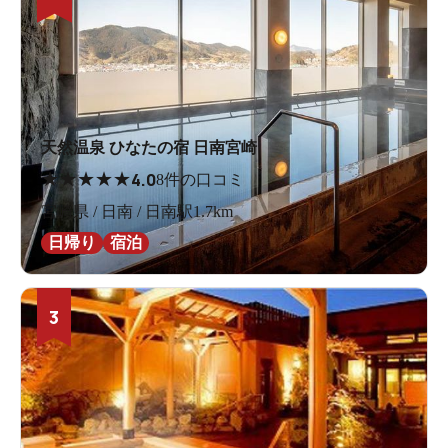
天然温泉 ひなたの宿 日南宮崎
★
★
★
★
★
4.0
8件の口コミ
宮崎県 / 日南 / 日南駅1.7km
日帰り
宿泊
3