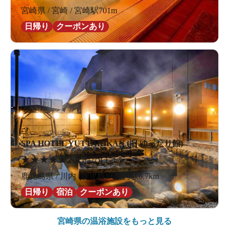
宮崎県 / 宮崎 / 宮崎駅701m
日帰り
クーポンあり
SPA HOTEL YUTTARIKAN (旧 ゆったり館)
★
★
★
★
★
2.8
5件の口コミ
鹿児島県 / 川内 (鹿児島) / 川内駅6.7km
日帰り
宿泊
クーポンあり
宮崎県の
温浴施設をもっと見る