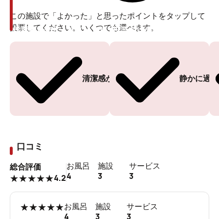
この施設で「よかった」と思ったポイントをタップして
投票してください。いくつでも選べます。
投票ありがとうございます
投票ありがとうございます
清潔感がある
静かに過ご
口コミ
お風呂
施設
サービス
総合評価
4
3
3
4.2
★
★
★
★
★
★
★
★
★
★
お風呂
施設
サービス
4
3
3