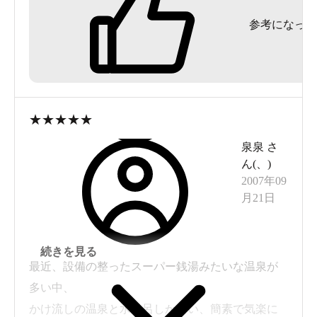
なあ～、と思いながら右に進んで行くと、色紙が
参考になった
有ったのでちょっと安心。
アテネオリンピック体操団体金メダルの一人のサ
インも有り、芸能人のサインも有った。
更に奥に進むと有料100円の休憩所と受付が有りま
した。
★
★
★
★
★
湯は、分析表では白濁となっていますが、薄緑茶
泉泉
さ
色でしたね。
ん(
、
)
2007年09
分析表は15年前のものなので変化しているのか
月21日
な。
確か左の浴槽が源泉温度47.7度に近い熱目の湯。右
続きを見る
は加水している時もあるようです。舐めてみると
最近、設備の整ったスーパー銭湯みたいな温泉が
僅かに鉄の味を感じた。塩味は感じなかったと思
多い中、
う。ヌルスベも無し。
かけ流しの温泉と水風呂しかない、簡素で気楽に