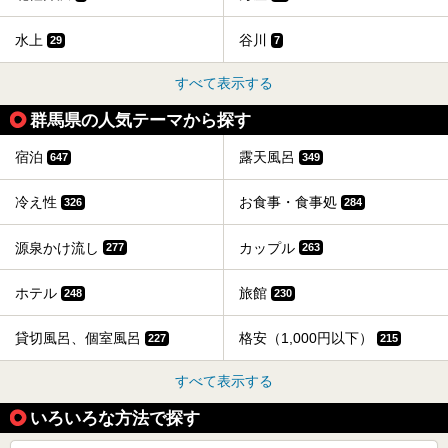
水上
谷川
29
7
すべて表示する
群馬県の人気テーマから探す
宿泊
露天風呂
647
349
冷え性
お食事・食事処
326
284
源泉かけ流し
カップル
277
263
ホテル
旅館
248
230
貸切風呂、個室風呂
格安（1,000円以下）
227
215
すべて表示する
いろいろな方法で探す