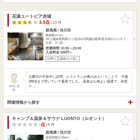
花湯ユートピア赤城
お気に入
りに追加
3.5点
/ 23 件
群馬県 / 渋川市
敷島駅472m
JR上越線敷島駅から徒歩8分関越自動車道赤城ICからすぐ
左折、3つ目…
営業時間 10:00～23:00
入浴料金 600円～
日帰り
源泉かけ流し
土曜日の午前中に訪問。レストランが夜のみということで、午後
2時頃まで空いていて最高でした。 温泉は心地よい温度で、休憩
ス…
40代 女
性
関連情報から探す
キャンプ＆温泉＆サウナ LUONTO（ルオント）
お気に入
りに追加
-点
/ 0 件
群馬県 / 渋川市
祖母島駅4.96km