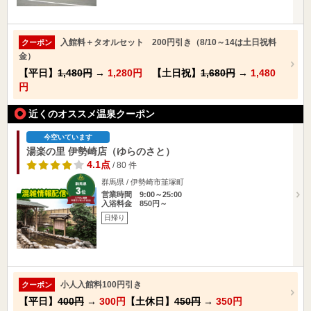
入館料＋タオルセット 200円引き（8/10～14は土日祝料
クーポン
金）
【平日】
1,480円
→
1,280円
【土日祝】
1,680円
→
1,480
円
近くのオススメ温泉クーポン
今空いています
湯楽の里 伊勢崎店（ゆらのさと）
4.1点
/ 80 件
群馬県 / 伊勢崎市韮塚町
営業時間 9:00～25:00
入浴料金 850円～
日帰り
小人入館料100円引き
クーポン
【平日】
400円
→
300円
【土休日】
450円
→
350円