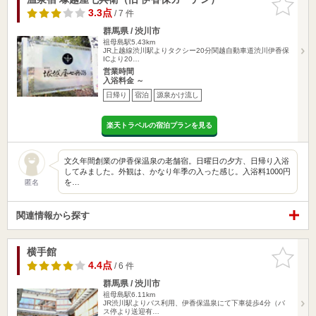
りに追加
3.3点
/ 7 件
群馬県 / 渋川市
祖母島駅5.43km
JR上越線渋川駅よりタクシー20分関越自動車道渋川伊香保
ICより20…
営業時間
入浴料金 ～
日帰り
宿泊
源泉かけ流し
楽天トラベルの宿泊プランを見る
文久年間創業の伊香保温泉の老舗宿。日曜日の夕方、日帰り入浴
してみました。外観は、かなり年季の入った感じ。入浴料1000円
を…
匿名
関連情報から探す
横手館
お気に入
りに追加
4.4点
/ 6 件
群馬県 / 渋川市
祖母島駅6.11km
JR渋川駅よりバス利用、伊香保温泉にて下車徒歩4分（バ
ス停より送迎有…