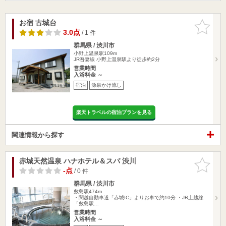
お宿 古城台
お気に入
りに追加
3.0点
/ 1 件
群馬県 / 渋川市
小野上温泉駅109m
JR吾妻線 小野上温泉駅より徒歩約2分
営業時間
入浴料金 ～
宿泊
源泉かけ流し
楽天トラベルの宿泊プランを見る
関連情報から探す
赤城天然温泉 ハナホテル＆スパ 渋川
お気に入
りに追加
-点
/ 0 件
群馬県 / 渋川市
敷島駅474m
・関越自動車道「赤城IC」よりお車で約10分 ・JR上越線
「敷島駅…
営業時間
入浴料金 ～