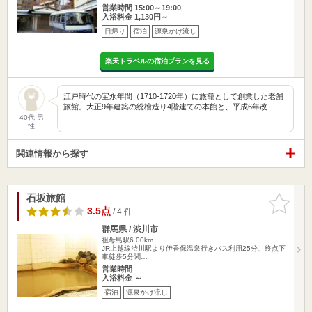
営業時間 15:00～19:00
入浴料金 1,130円～
日帰り
宿泊
源泉かけ流し
楽天トラベルの宿泊プランを見る
江戸時代の宝永年間（1710-1720年）に旅籠として創業した老舗
旅館。大正9年建築の総檜造り4階建ての本館と、平成6年改…
40代 男
性
関連情報から探す
石坂旅館
お気に入
りに追加
3.5点
/ 4 件
群馬県 / 渋川市
祖母島駅6.00km
JR上越線渋川駅より伊香保温泉行きバス利用25分、終点下
車徒歩5分関…
営業時間
入浴料金 ～
宿泊
源泉かけ流し