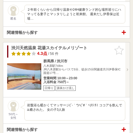
２年前くらいから日帰り温泉や24H健康ランド的な場所巡りにハ
マってる妻子とマッタリしようと初来館。 週末だし伊香保は近
場…
匿名
関連情報から探す
渋川天然温泉 花湯スカイテルメリゾート
お気に入
りに追加
4.3点
/ 56 件
群馬県 / 渋川市
八木原駅748m
JR八木原駅からバスで3分、徒歩15分関越道渋川伊香保IC
国道17号…
営業時間 10:00～23:00
入浴料金 750円～
日帰り
源泉かけ流し
岩盤浴も暖かくてマッサージ(´-｀*)ﾍ(´∀｀ﾍ)ﾓﾐﾓﾐ ココアを飲んで
♨️癒された。 女の子3人旅
50代～
女性
関連情報から探す