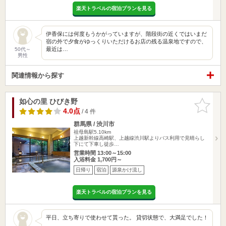
楽天トラベルの宿泊プランを見る
伊香保には何度もうかがっていますが、階段街の近くではいまだ
宿の外で夕食がゆっくりいただけるお店の残る温泉地ですので、
最近は…
50代～
男性
関連情報から探す
如心の里 ひびき野
お気に入
りに追加
4.0点
/ 4 件
群馬県 / 渋川市
祖母島駅5.10km
上越新幹線高崎駅、上越線渋川駅よりバス利用で見晴らし
下にて下車し徒歩…
営業時間 13:00～15:00
入浴料金 1,700円～
日帰り
宿泊
源泉かけ流し
楽天トラベルの宿泊プランを見る
平日、立ち寄りで使わせて貰った。 貸切状態で、大満足でした！