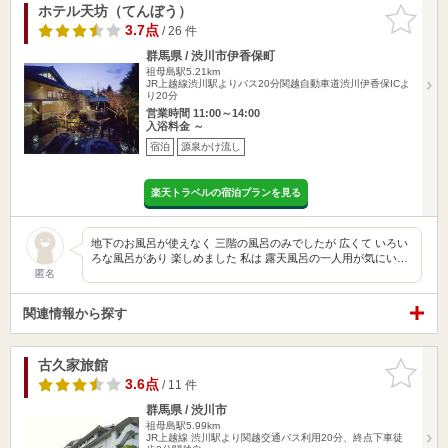
ホテル天坊（てんぼう）
お気に入
りに追加
3.7点
/ 26 件
群馬県 / 渋川市伊香保町
祖母島駅5.21km
JR上越線渋川駅よりバス20分関越自動車道渋川伊香保ICよ
り20分
営業時間 11:00～14:00
入浴料金 ～
宿泊
源泉かけ流し
楽天トラベルの宿泊プランを見る
地下のお風呂が使えなく 三階の風呂のみでしたが 広くて いろい
ろな風呂があり 楽しめました 私は 露天風呂の一人用が気にい…
匿名
関連情報から探す
古久家旅館
お気に入
りに追加
3.6点
/ 11 件
群馬県 / 渋川市
祖母島駅5.99km
JR上越線 渋川駅より関越交通バス利用20分、終点下車徒