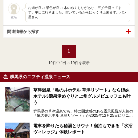
お湯が良い 景色が良い 木のぬくもりがあり、三拍子揃ってま
す。平日に行きました。空いているからゆっくり出来ます。パン
屋さん…
匿名
関連情報から探す
1
19
件中 1件～19件を表示
群馬県のニフティ温泉ニュース
草津温泉「亀の井ホテル 草津リゾート」なら姉妹
ホテル3源泉湯めぐりと上州グルメビュッフェも叶
う
群馬県の草津温泉でも、特に開放感のある露天風呂が人気の
「亀の井ホテル 草津リゾート」が2025年12月25日にリニュ
ーアルオープンしました。
ロビーや客室が綺麗になって、上州グルメにこだわったビュ
電車を降りたら秘湯とサウナ！宿泊もできる「水沼
ッフェも人気！アクセスはシャトルバスで楽々、さらに草津
ヴィレッジ」体験レポート
温泉にある姉妹ホテルの「草津温泉 大東舘」「亀の井ホテ
ル 草津湯畑」の湯めぐりまで楽しめます。