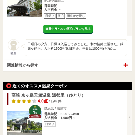
歩2分関越自…
営業時間
入浴料金 ～
日帰り
宿泊
源泉かけ流し
楽天トラベルの宿泊プランを見る
日曜日の夕方、日帰り入浴してみました。和の情緒に溢れた、綺
麗な館内。入浴料1500円(休日料金、平日は1000円)をﾌﾛﾝ…
匿名
関連情報から探す
近くのオススメ温泉クーポン
高崎 京ヶ島天然温泉 湯都里（ゆとり）
4.0点
/ 194 件
群馬県 / 高崎市
営業時間 5:00～24:00
入浴料金 1,080円～
日帰り