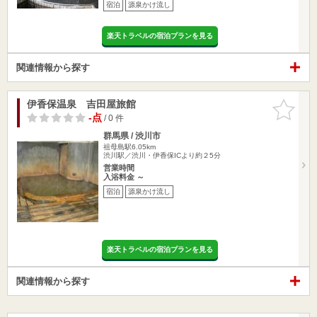
宿泊
源泉かけ流し
楽天トラベルの宿泊プランを見る
関連情報から探す
伊香保温泉 吉田屋旅館
お気に入
りに追加
-点
/ 0 件
群馬県 / 渋川市
祖母島駅6.05km
渋川駅／渋川・伊香保ICより約２5分
営業時間
入浴料金 ～
宿泊
源泉かけ流し
楽天トラベルの宿泊プランを見る
関連情報から探す