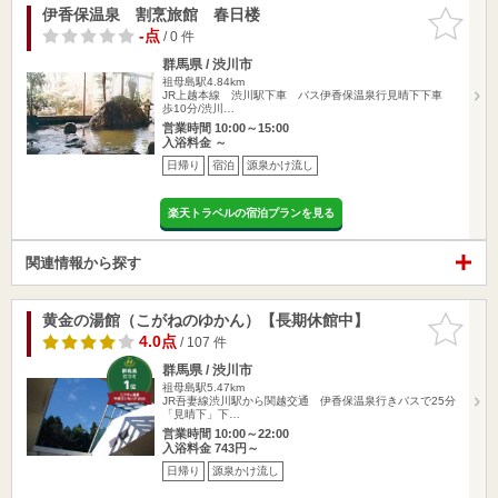
伊香保温泉 割烹旅館 春日楼
お気に入
りに追加
-点
/ 0 件
群馬県 / 渋川市
祖母島駅4.84km
JR上越本線 渋川駅下車 バス伊香保温泉行見晴下下車
歩10分/渋川…
営業時間 10:00～15:00
入浴料金 ～
日帰り
宿泊
源泉かけ流し
楽天トラベルの宿泊プランを見る
関連情報から探す
黄金の湯館（こがねのゆかん）【長期休館中】
お気に入
りに追加
4.0点
/ 107 件
群馬県 / 渋川市
祖母島駅5.47km
JR吾妻線渋川駅から関越交通 伊香保温泉行きバスで25分
「見晴下」下…
営業時間 10:00～22:00
入浴料金 743円～
日帰り
源泉かけ流し