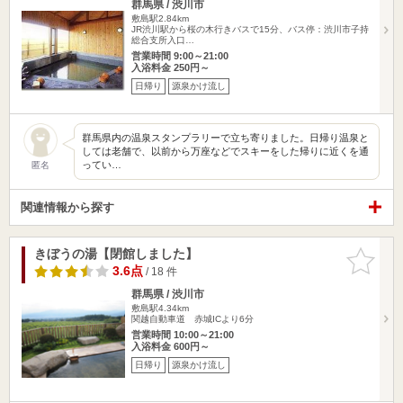
群馬県 / 渋川市
敷島駅2.84km
JR渋川駅から桜の木行きバスで15分、バス停：渋川市子持
総合支所入口…
営業時間 9:00～21:00
入浴料金 250円～
日帰り
源泉かけ流し
群馬県内の温泉スタンプラリーで立ち寄りました。日帰り温泉と
しては老舗で、以前から万座などでスキーをした帰りに近くを通
ってい…
匿名
関連情報から探す
きぼうの湯【閉館しました】
お気に入
りに追加
3.6点
/ 18 件
群馬県 / 渋川市
敷島駅4.34km
関越自動車道 赤城ICより6分
営業時間 10:00～21:00
入浴料金 600円～
日帰り
源泉かけ流し