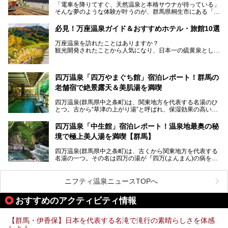
「電車を降りてすぐ、天然温泉と本格サウナが待っている」
そんな夢のような体験が叶うのが、群馬県桐生市にある「駅
今回はそんな「亀の井ホテル 草津リゾート」を徹底レポー
の天然温泉&サウナの森 水沼ヴィレッジ」です。
ト！
日帰り温泉の「水沼の湯」と宿泊もできる「サウナの森」、
必見！万座温泉ガイド＆おすすめホテル・旅館10選
２つのエリアがあります。
───
提供元：アイコニア・ホスピタリティ株式会社【PR】
万座温泉を訪れたことはありますか？
今回は、その中でも特にユニークな駅直結の「水沼の湯」の
この記事は亀の井ホテル 草津リゾートのPR記事です。
観光開発されたことから人気になり、日本一の硫黄泉として
魅力に焦点を当て、温泉好き、サウナー、そして電車旅好き
も有名な温泉地です。
も必見の、心と体がリフレッシュする水沼ヴィレッジの体験
レポートをお届けします。
万座温泉が何県にあるのか、どんな温泉なのか、知らない方
四万温泉「四万やまぐち館」宿泊レポート！群馬の
も多いかもしれません。
老舗宿で絶景露天＆美肌湯を満喫
そこで筆者である私が実際に行ってみました！万座温泉の楽
しみ方や周辺の観光地を解説します。
四万温泉(群馬県中之条町)は、関東地方を代表する名湯のひ
また、日帰り入浴できる温泉から混浴可能な温泉まで、おす
とつ。古から“草津の上がり湯”と呼ばれ、保湿効果の高い美
すめの入浴施設もご紹介します！
肌湯として有名な存在です。
四万温泉「中生館」宿泊レポート！温泉地最奥の秘
「四万やまぐち館」は、この地を代表する旅館の一つ。日帰
境で極上美人湯を満喫【群馬】
り入浴も可能ですが、やはり宿泊してじっくり楽しむのがベ
スト。今回は筆者自ら宿泊し、人気の絶景露天風呂＆極上美
四万温泉(群馬県中之条町)は、古くから関東地方を代表する
肌湯をはじめ、館内の魅力をたっぷりとご紹介します！
名湯の一つ。その名は四万の湯が『四万(よんまん)の病を癒
す霊泉』であるとする伝説に由来し、現代においても多くの
観光客で賑わう人気温泉地です。
ニフティ温泉ニュースTOPへ
「中生館」は四万温泉最奥に位置し、秘境感漂う老舗宿。泉
質の良さ(特に美人湯効果)に定評があり、知る人ぞ知る穴場
おすすめのアクティビティ情報
的存在です。今回は筆者自ら宿泊し、自慢の温泉をはじめ食
事・客室・共有スペースなど、宿の全貌を徹底紹介します。
【群馬・伊香保】日本を代表する名滝で滝行の素晴らしさを体感