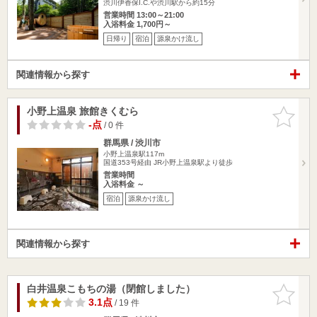
渋川伊香保I.C.や渋川駅から約15分
営業時間 13:00～21:00
入浴料金 1,700円～
日帰り
宿泊
源泉かけ流し
関連情報から探す
小野上温泉 旅館きくむら
お気に入
りに追加
-点
/ 0 件
群馬県 / 渋川市
小野上温泉駅117m
国道353号経由 JR小野上温泉駅より徒歩
営業時間
入浴料金 ～
宿泊
源泉かけ流し
関連情報から探す
白井温泉こもちの湯（閉館しました）
お気に入
りに追加
3.1点
/ 19 件