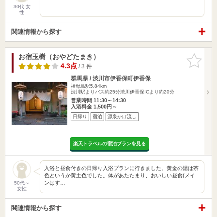
30代 女
性
関連情報から探す
お宿玉樹（おやどたまき）
お気に入
りに追加
4.3点
/ 3 件
群馬県 / 渋川市伊香保町伊香保
祖母島駅5.84km
渋川駅よりバス約25分渋川伊香保ICより約20分
営業時間 11:30～14:30
入浴料金 1,500円～
日帰り
宿泊
源泉かけ流し
楽天トラベルの宿泊プランを見る
入浴と昼食付きの日帰り入浴プランに行きました。黄金の湯は茶
色というか黄土色でした。体があたたまり、おいしい昼食(メイ
ンはす…
50代～
女性
関連情報から探す