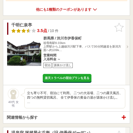
他にも1種類のクーポンがあります
千明仁泉亭
お気に入
りに追加
3.5点
/ 10 件
群馬県 / 渋川市伊香保町
祖母島駅6.03km
上野駅から上越線渋川駅下車、バスで30分関越道を新潟方
面へ約109k…
営業時間
入浴料金 ～
宿泊
源泉かけ流し
楽天トラベルの宿泊プランを見る
立ち寄り不可、宿泊にて利用。 二つの大浴場、二つの露天風呂、
四つの無料貸切風呂、 全て伊香保の黄金の湯が源泉かけ流し。
…
40代 女
性
関連情報から探す
温泉宿 塚越屋七兵衛（旧 伊香保ガーデン）
お気に入