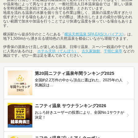
や温泉地によって異なりますが、一般社団法人日本温泉協会では「新しい源泉
を常時浴槽に注ぎ続けてあふれさせる状態」とされています。
地底を流れる温泉の水脈を掘り当てる作業は難しく、源泉の温度が高すぎたり
低すぎたりする場合もあります。その際は、湧き出したままの成分が損なわれ
ない範囲で加水や加温を行うことでより快適な温度を保っている場合もありま
す。
横浜駅から徒歩5分のところにある「
横浜天然温泉 SPA EAS(スパイアス)
」は、
地下1,500mから湧き出る琥珀色の天然温泉を都会にいながら堪能できます。
伊香保の源泉かけ流しが楽しめる温泉、日帰り温泉、スーパー銭湯の中でも特
に人気があるのは、
ホテル天坊（てんぼう）
、
古久家旅館
、
千明仁泉亭
などの
施設です。ぜひ一度は足を運んでみてください。
第20回ニフティ温泉年間ランキング2025
全国約2.2万件の中から頂点に選ばれた、2025年の人
気施設は…
ニフティ温泉 サウナランキング2026
おふろ好きユーザーの投票により、全国No.1サウナが
決定！