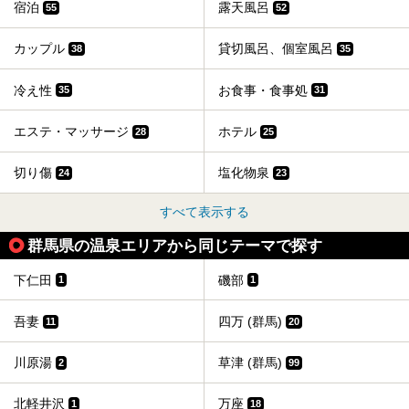
宿泊
露天風呂
55
52
カップル
貸切風呂、個室風呂
38
35
冷え性
お食事・食事処
35
31
エステ・マッサージ
ホテル
28
25
切り傷
塩化物泉
24
23
すべて表示する
群馬県の温泉エリアから同じテーマで探す
下仁田
磯部
1
1
吾妻
四万 (群馬)
11
20
川原湯
草津 (群馬)
2
99
北軽井沢
万座
1
18