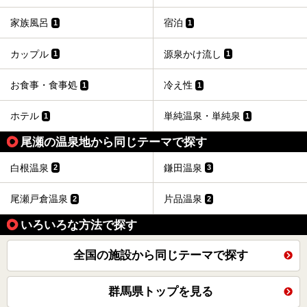
家族風呂
宿泊
1
1
カップル
源泉かけ流し
1
1
お食事・食事処
冷え性
1
1
ホテル
単純温泉・単純泉
1
1
尾瀬の温泉地から同じテーマで探す
白根温泉
鎌田温泉
2
3
尾瀬戸倉温泉
片品温泉
2
2
いろいろな方法で探す
全国の施設から同じテーマで探す
群馬県トップを見る