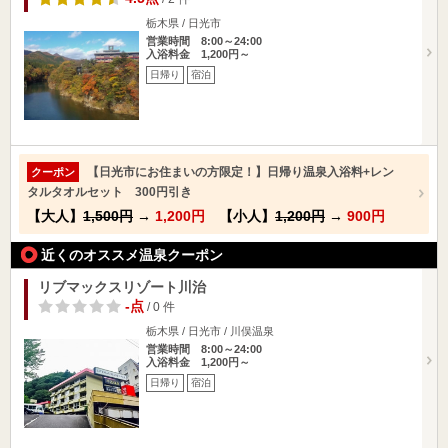
栃木県 / 日光市
営業時間 8:00～24:00
入浴料金 1,200円～
日帰り
宿泊
【日光市にお住まいの方限定！】日帰り温泉入浴料+レン
クーポン
タルタオルセット 300円引き
【大人】
1,500円
→
1,200円
【小人】
1,200円
→
900円
近くのオススメ温泉クーポン
リブマックスリゾート川治
-点
/ 0 件
栃木県 / 日光市 / 川俣温泉
営業時間 8:00～24:00
入浴料金 1,200円～
日帰り
宿泊