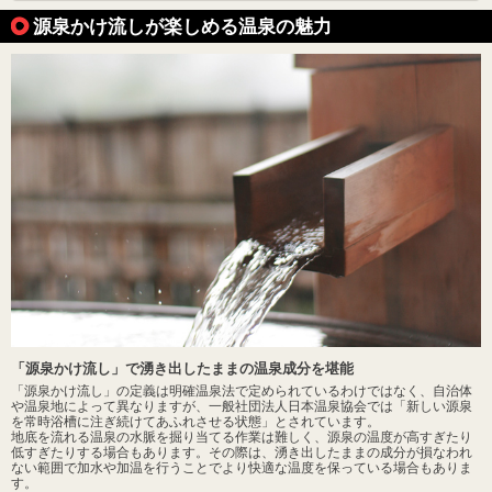
源泉かけ流しが楽しめる温泉の魅力
「源泉かけ流し」で湧き出したままの温泉成分を堪能
「源泉かけ流し」の定義は明確温泉法で定められているわけではなく、自治体
や温泉地によって異なりますが、一般社団法人日本温泉協会では「新しい源泉
を常時浴槽に注ぎ続けてあふれさせる状態」とされています。
地底を流れる温泉の水脈を掘り当てる作業は難しく、源泉の温度が高すぎたり
低すぎたりする場合もあります。その際は、湧き出したままの成分が損なわれ
ない範囲で加水や加温を行うことでより快適な温度を保っている場合もありま
す。