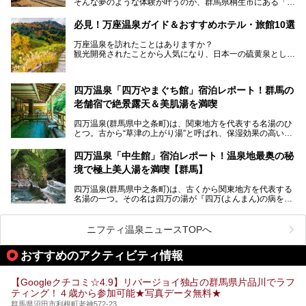
そんな夢のような体験が叶うのが、群馬県桐生市にある「駅
今回はそんな「亀の井ホテル 草津リゾート」を徹底レポー
の天然温泉&サウナの森 水沼ヴィレッジ」です。
ト！
日帰り温泉の「水沼の湯」と宿泊もできる「サウナの森」、
必見！万座温泉ガイド＆おすすめホテル・旅館10選
２つのエリアがあります。
───
提供元：アイコニア・ホスピタリティ株式会社【PR】
万座温泉を訪れたことはありますか？
今回は、その中でも特にユニークな駅直結の「水沼の湯」の
この記事は亀の井ホテル 草津リゾートのPR記事です。
観光開発されたことから人気になり、日本一の硫黄泉として
魅力に焦点を当て、温泉好き、サウナー、そして電車旅好き
も有名な温泉地です。
も必見の、心と体がリフレッシュする水沼ヴィレッジの体験
レポートをお届けします。
万座温泉が何県にあるのか、どんな温泉なのか、知らない方
四万温泉「四万やまぐち館」宿泊レポート！群馬の
も多いかもしれません。
老舗宿で絶景露天＆美肌湯を満喫
そこで筆者である私が実際に行ってみました！万座温泉の楽
しみ方や周辺の観光地を解説します。
四万温泉(群馬県中之条町)は、関東地方を代表する名湯のひ
また、日帰り入浴できる温泉から混浴可能な温泉まで、おす
とつ。古から“草津の上がり湯”と呼ばれ、保湿効果の高い美
すめの入浴施設もご紹介します！
肌湯として有名な存在です。
四万温泉「中生館」宿泊レポート！温泉地最奥の秘
「四万やまぐち館」は、この地を代表する旅館の一つ。日帰
境で極上美人湯を満喫【群馬】
り入浴も可能ですが、やはり宿泊してじっくり楽しむのがベ
スト。今回は筆者自ら宿泊し、人気の絶景露天風呂＆極上美
四万温泉(群馬県中之条町)は、古くから関東地方を代表する
肌湯をはじめ、館内の魅力をたっぷりとご紹介します！
名湯の一つ。その名は四万の湯が『四万(よんまん)の病を癒
す霊泉』であるとする伝説に由来し、現代においても多くの
観光客で賑わう人気温泉地です。
ニフティ温泉ニュースTOPへ
「中生館」は四万温泉最奥に位置し、秘境感漂う老舗宿。泉
質の良さ(特に美人湯効果)に定評があり、知る人ぞ知る穴場
おすすめのアクティビティ情報
的存在です。今回は筆者自ら宿泊し、自慢の温泉をはじめ食
事・客室・共有スペースなど、宿の全貌を徹底紹介します。
【Googleクチコミ☆4.9】リバージョイ独占の群馬県片品川でラフ
ティング！４歳から参加可能★写真データ無料★
群馬県沼田市利根町老神572-23