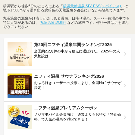
横浜駅から徒歩5分のところにある「
横浜天然温泉 SPA EAS(スパイアス)
」は、
地下1,500mから湧き出る琥珀色の天然温泉を都会にいながら堪能できます。
丸沼温泉の源泉かけ流しが楽しめる温泉、日帰り温泉、スーパー銭湯の中でも
特に人気があるのは、
丸沼温泉 環湖荘
などの施設です。ぜひ一度は足を運ん
でみてください。
第20回ニフティ温泉年間ランキング2025
全国約2.2万件の中から頂点に選ばれた、2025年の人
気施設は…
ニフティ温泉 サウナランキング2026
おふろ好きユーザーの投票により、全国No.1サウナが
決定！
ニフティ温泉プレミアムクーポン
ノジマモバイル会員向け 通常よりもお得な「特別価
格」で人気の温泉を満喫できる！