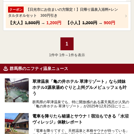
【日光市にお住まいの方限定！】日帰り温泉入浴料+レン
クーポン
タルタオルセット 300円引き
【大人】
1,500円
→
1,200円
【小人】
1,200円
→
900円
1
1
件中 1件～1件を表示
群馬県のニフティ温泉ニュース
草津温泉「亀の井ホテル 草津リゾート」なら姉妹
ホテル3源泉湯めぐりと上州グルメビュッフェも叶
う
群馬県の草津温泉でも、特に開放感のある露天風呂が人気の
「亀の井ホテル 草津リゾート」が2025年12月25日にリニュ
ーアルオープンしました。
ロビーや客室が綺麗になって、上州グルメにこだわったビュ
電車を降りたら秘湯とサウナ！宿泊もできる「水沼
ッフェも人気！アクセスはシャトルバスで楽々、さらに草津
ヴィレッジ」体験レポート
温泉にある姉妹ホテルの「草津温泉 大東舘」「亀の井ホテ
ル 草津湯畑」の湯めぐりまで楽しめます。
「電車を降りてすぐ、天然温泉と本格サウナが待っている」