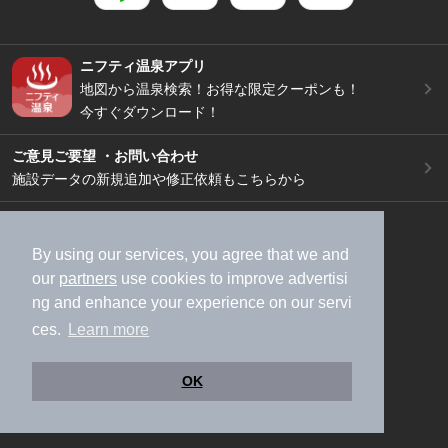
ニフティ温泉アプリ
地図から温泉検索！お得な限定クーポンも！
今すぐダウンロード！
ご意見ご要望 ・お問い合わせ
施設データの新規追加や修正依頼もこちらから
スマートフォン
/
PC
加盟店募集（資料請求）
広告出稿のご案内
By using our services, you agree that we and
our
partners
use cookies to improve advertisi
利用規約
ライフスタイルMEMBERS+規約
ng and enhance your experience on our servi
特定商取引法に基づく表記
ヘルプ
採用情報
ces.
Learn more
運営会社
個人情報保護ポリシー
©NIFTY Lifestyle Co., Ltd.
OK