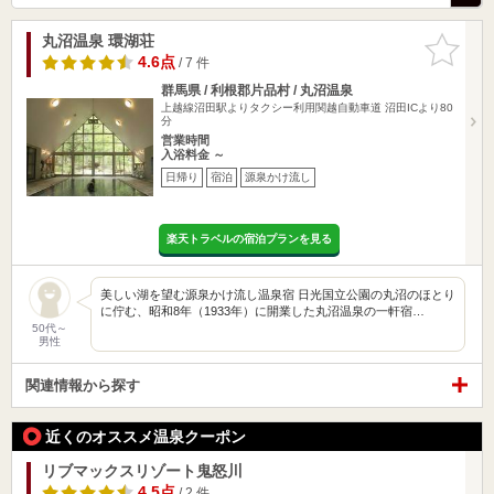
丸沼温泉 環湖荘
お気に入
りに追加
4.6点
/ 7 件
群馬県 / 利根郡片品村 / 丸沼温泉
上越線沼田駅よりタクシー利用関越自動車道 沼田ICより80
分
営業時間
入浴料金 ～
日帰り
宿泊
源泉かけ流し
楽天トラベルの宿泊プランを見る
美しい湖を望む源泉かけ流し温泉宿 日光国立公園の丸沼のほとり
に佇む、昭和8年（1933年）に開業した丸沼温泉の一軒宿…
50代～
男性
関連情報から探す
近くのオススメ温泉クーポン
リブマックスリゾート鬼怒川
4.5点
/ 2 件