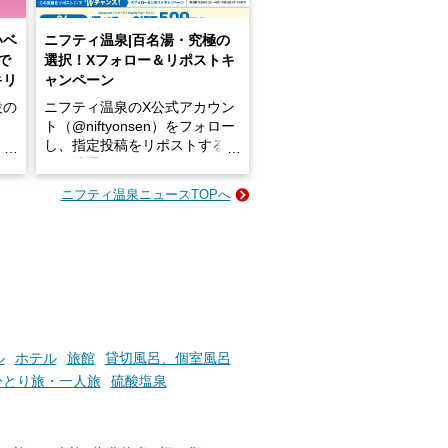
いベ
ニフティ温泉|百名湯・究極の
で
選択！Xフォロー＆リポストキ
キリ
ャンペーン
設の
ニフティ温泉のX公式アカウン
ト（@niftyonsen）をフォロー
し、指定投稿をリポストする
占い
と、抽選で各回26（ふろ）名
な
様（合計260名様）に選べるe-
ニフティ温泉ニュースTOPへ
ン
GIFT500円分をプレゼントい
たします。
楽し
ふろ
ル
ホテル
旅館
貸切風呂、個室風呂
ひとり旅・一人旅
硫酸塩泉