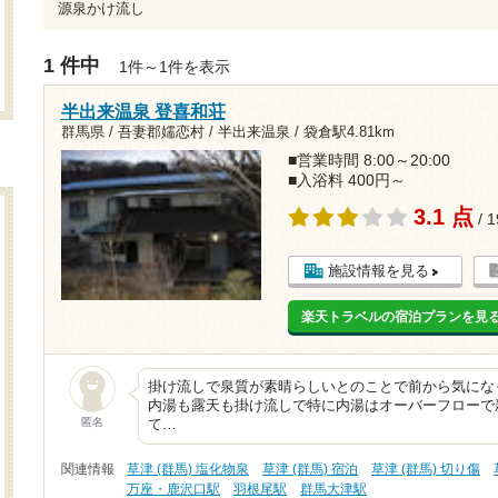
源泉かけ流し
1 件中
1件～1件を表示
半出来温泉 登喜和荘
群馬県 / 吾妻郡嬬恋村 / 半出来温泉 /
袋倉駅4.81km
■営業時間 8:00～20:00
■入浴料 400円～
3.1 点
/ 
施設情報を見る
楽天トラベルの宿泊プランを見
掛け流しで泉質が素晴らしいとのことで前から気にな
内湯も露天も掛け流しで特に内湯はオーバーフローで
匿名
て…
関連情報
草津 (群馬) 塩化物泉
草津 (群馬) 宿泊
草津 (群馬) 切り傷
万座・鹿沢口駅
羽根尾駅
群馬大津駅