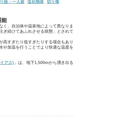
り旅・一人旅
塩化物泉
切り傷
堪能
なく、自治体や温泉地によって異なりま
注ぎ続けてあふれさせる状態」とされて
が高すぎたり低すぎたりする場合もあり
水や加温を行うことでより快適な温度を
パイアス)
」は、地下1,500mから湧き出る