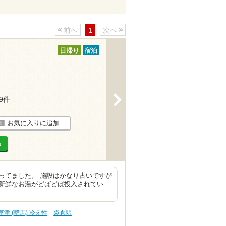
前へ
1
次へ
日帰り
宿泊
>
19件
お気に入りに追加
る
ってました。 施設はかなり古いですが
新鮮なお湯がどばどば投入されてい
草津 (群馬) 冷え性
袋倉駅