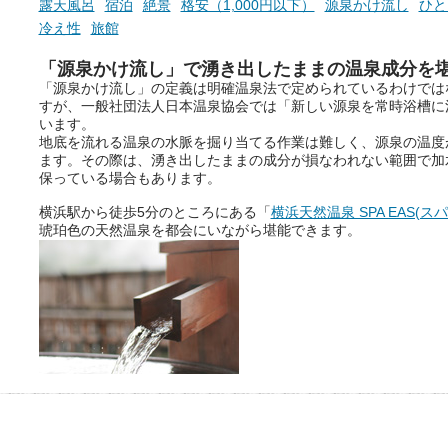
露天風呂
宿泊
絶景
格安（1,000円以下）
源泉かけ流し
ひと
冷え性
旅館
「源泉かけ流し」で湧き出したままの温泉成分を
「源泉かけ流し」の定義は明確温泉法で定められているわけでは
すが、一般社団法人日本温泉協会では「新しい源泉を常時浴槽に
います。
地底を流れる温泉の水脈を掘り当てる作業は難しく、源泉の温度
ます。その際は、湧き出したままの成分が損なわれない範囲で加
保っている場合もあります。
横浜駅から徒歩5分のところにある「
横浜天然温泉 SPA EAS(ス
琥珀色の天然温泉を都会にいながら堪能できます。