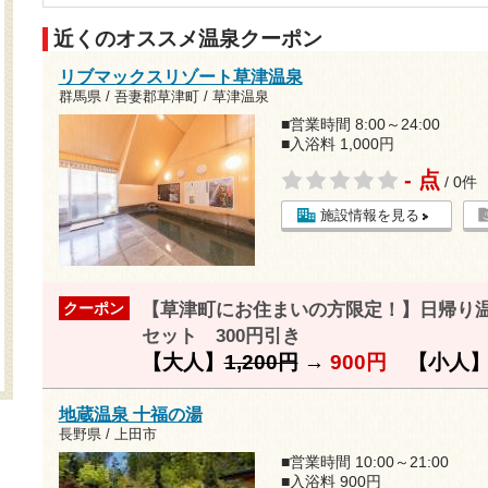
近くのオススメ温泉クーポン
リブマックスリゾート草津温泉
群馬県 / 吾妻郡草津町 / 草津温泉
■営業時間 8:00～24:00
■入浴料 1,000円
- 点
/ 0件
施設情報を見る
【草津町にお住まいの方限定！】日帰り
クーポン
セット 300円引き
【大人】
1,200円
→
900円
【小人
地蔵温泉 十福の湯
長野県 / 上田市
■営業時間 10:00～21:00
■入浴料 900円