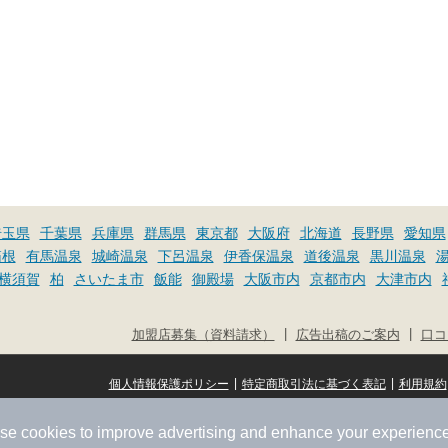
埼玉県
千葉県
兵庫県
群馬県
東京都
大阪府
北海道
長野県
愛知県
箱根
有馬温泉
城崎温泉
下呂温泉
伊香保温泉
道後温泉
黒川温泉
横須賀
柏
さいたま市
飯能
御殿場
大阪市内
京都市内
大津市内
|
|
加盟店募集（資料請求）
広告出稿のご案内
口コ
|
|
個人情報保護ポリシー
特定商取引法に基づく表記
利用規約
se cookies to improve advertising and enhance your experience