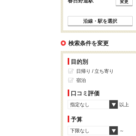
春日野道駅
変更
沿線・駅を選択
検索条件を変更
目的別
日帰り / 立ち寄り
宿泊
口コミ評価
指定なし
以上
予算
下限なし
～