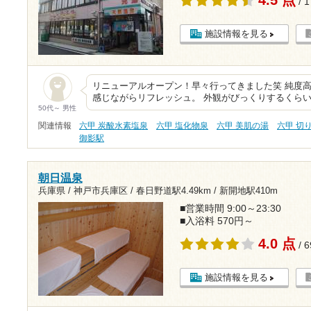
/ 
施設情報を見る
リニューアルオープン！早々行ってきました笑 純度
感じながらリフレッシュ。 外観がびっくりするくらい
50代～ 男性
関連情報
六甲 炭酸水素塩泉
六甲 塩化物泉
六甲 美肌の湯
六甲 切
御影駅
朝日温泉
兵庫県 / 神戸市兵庫区 /
春日野道駅4.49km
/
新開地駅410m
■営業時間 9:00～23:30
■入浴料 570円～
4.0 点
/ 
施設情報を見る