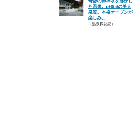
奇跡の御神水を沸かし
た温泉。pH9.6の美人
泉質。本格オープンが
楽しみ。
（温泉探訪記）