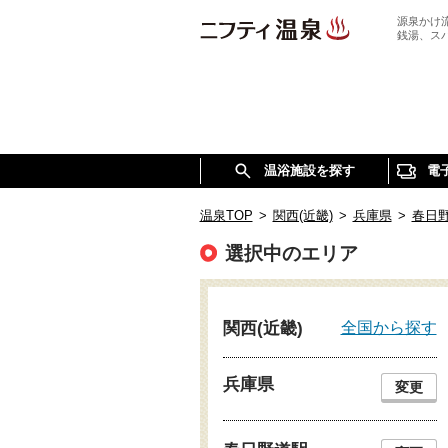
源泉かけ
銭湯、ス
温浴施設を探す
電
温泉TOP
>
関西(近畿)
>
兵庫県
>
春日
選択中のエリア
全国から探す
関西(近畿)
兵庫県
変更