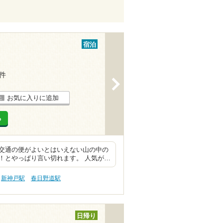
宿泊
2件
>
お気に入りに追加
る
交通の便がよいとはいえない山の中の
！とやっぱり言い切れます。 人気が…
新神戸駅
春日野道駅
日帰り