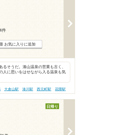
>
84件
お気に入りに追加
あるそうだ。湊山温泉の営業も古く、
の人に思いをはせながら入る温泉も気
傷
大倉山駅
湊川駅
西元町駅
花隈駅
日帰り
>