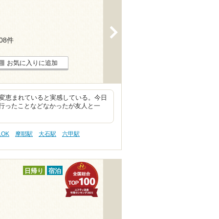
>
108件
お気に入りに追加
大変恵まれていると実感している。今日
行ったことなどなかったが友人と一
OK
摩耶駅
大石駅
六甲駅
日帰り
宿泊