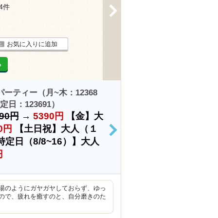
74件
>
お気に入りに追加
る
パーティー（月~木：12368
定日：123691）
490円
→
5390円
【金】大
0円
【土日祝】大人（１
>
特定日（8/8~16）】大人
円
湯のようにガヤガヤしておらず、ゆっ
ので、疲れを癒すのと、自分磨きのた