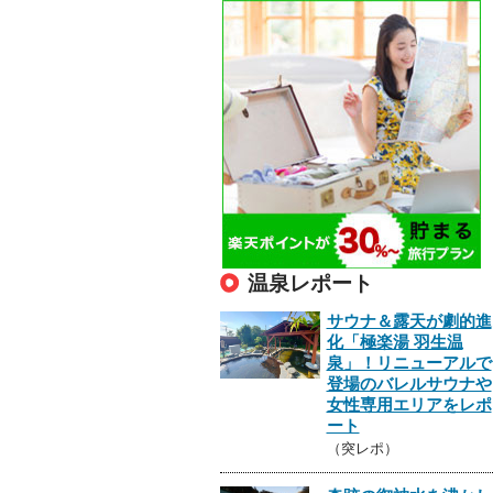
温泉レポート
サウナ＆露天が劇的進
化「極楽湯 羽生温
泉」！リニューアルで
登場のバレルサウナや
女性専用エリアをレポ
ート
（突レポ）