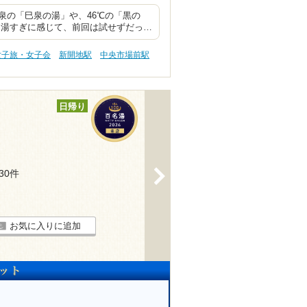
泉の「巳泉の湯」や、46℃の「黒の
つ湯すぎに感じて、前回は試せずだっ…
女子旅・女子会
新開地駅
中央市場前駅
日帰り
>
530件
お気に入りに追加