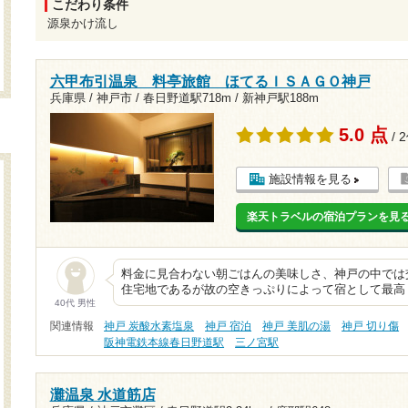
こだわり条件
源泉かけ流し
六甲布引温泉 料亭旅館 ほてるＩＳＡＧＯ神戸
兵庫県 / 神戸市 /
春日野道駅718m
/
新神戸駅188m
5.0 点
/ 
施設情報を見る
楽天トラベルの宿泊プランを見
料金に見合わない朝ごはんの美味しさ、神戸の中では
住宅地であるが故の空きっぷりによって宿として最高
40代 男性
関連情報
神戸 炭酸水素塩泉
神戸 宿泊
神戸 美肌の湯
神戸 切り傷
阪神電鉄本線春日野道駅
三ノ宮駅
灘温泉 水道筋店