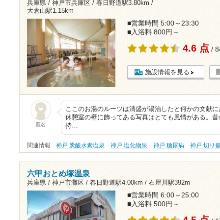
兵庫県 / 神戸市兵庫区 /
春日野道駅3.80km
/
大倉山駅1.15km
■営業時間 5:00～23:30
■入浴料 800円～
4.6 点
/ 
施設情報を見る
ここのお湯のルーツは清盛が湯治したと何かの文献に
休憩室の壁に飾ってある写真はとても風情がある。昔
匿名
持…
関連情報
神戸 炭酸水素塩泉
神戸 塩化物泉
神戸 糖尿病
神戸 切り
六甲おとめ塚温泉
兵庫県 / 神戸市灘区 /
春日野道駅4.00km
/
石屋川駅392m
■営業時間 6:00～25:00
■入浴料 500円～
4.5 点