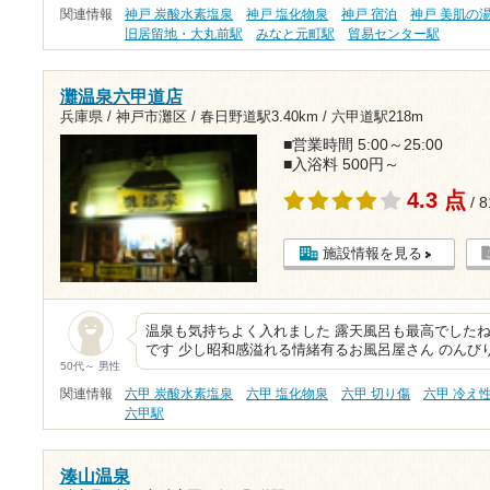
関連情報
神戸 炭酸水素塩泉
神戸 塩化物泉
神戸 宿泊
神戸 美肌の
旧居留地・大丸前駅
みなと元町駅
貿易センター駅
灘温泉六甲道店
兵庫県 / 神戸市灘区 /
春日野道駅3.40km
/
六甲道駅218m
■営業時間 5:00～25:00
■入浴料 500円～
4.3 点
/ 
施設情報を見る
温泉も気持ちよく入れました 露天風呂も最高でしたね
です 少し昭和感溢れる情緒有るお風呂屋さん のんび
50代～ 男性
関連情報
六甲 炭酸水素塩泉
六甲 塩化物泉
六甲 切り傷
六甲 冷え
六甲駅
湊山温泉