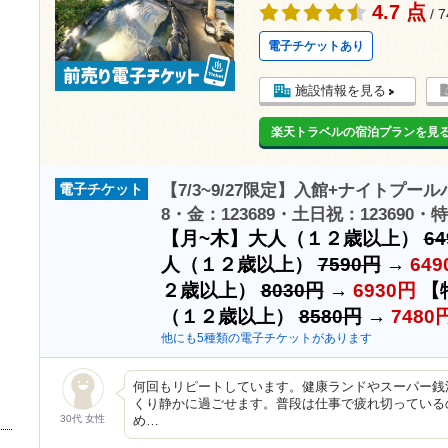
4.7 点
/ 
電子チケットあり
施設情報を見る
楽天トラベルの宿泊プランを見
【7/3~9/27限定】入館+ナイトプール
電子チケット
8・金：123689・土日祝：123690・特
【月~木】大人（１２歳以上）
6
人（１２歳以上）
7590円
→
649
２歳以上）
8030円
→
6930円
【
（１２歳以上）
8580円
→
7480
他にも5種類の電子チケットがあります
何回もリピートしています。健康ランドやスーパー銭
くり静かに過ごせます。普段は仕事で疲れ切っている
30代 女性
め…