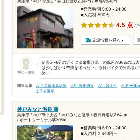
兵庫県 / 神戸市灘区 /
春日野道駅2.34km
/
摩耶駅648m
■営業時間 5:00～24:00
■入浴料 500円～
4.5 点
/ 
施設情報を見る
徒歩5〜6分の近くに源泉掛け流しの風呂があるのは
は少しばかり苦情を述べたい。原付バイクで当温泉に
50代～ 男性
緒…
関連情報
六甲 炭酸水素塩泉
六甲 塩化物泉
六甲 冷え性
六甲 子連れ
王子公園駅
神戸みなと温泉 蓮
兵庫県 / 神戸市中央区 / 神戸みなと温泉 /
春日野道駅2.64km
/
ポートターミナル駅805m
■営業時間 6:00～24:00
■入浴料 2,640円～