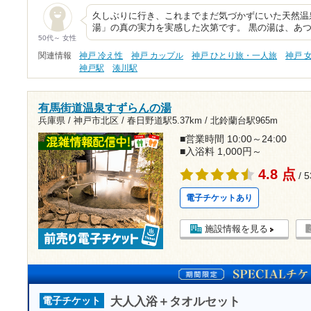
久しぶりに行き、これまでまだ気づかずにいた天然温
湯」の真の実力を実感した次第です。 黒の湯は、あ
50代～ 女性
関連情報
神戸 冷え性
神戸 カップル
神戸 ひとり旅・一人旅
神戸 
神戸駅
湊川駅
有馬街道温泉すずらんの湯
兵庫県 / 神戸市北区 /
春日野道駅5.37km
/
北鈴蘭台駅965m
■営業時間 10:00～24:00
■入浴料 1,000円～
4.8 点
/ 
電子チケットあり
施設情報を見る
大人入浴＋タオルセット
電子チケット