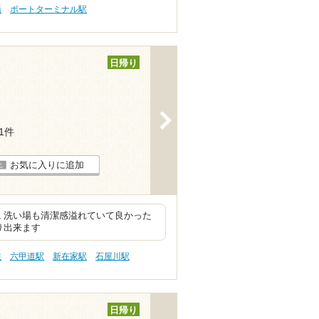
湯
ポートターミナル駅
日帰り
>
81件
お気に入りに追加
 洗い場も清潔感溢れていて良かった
り出来ます
性
六甲道駅
新在家駅
石屋川駅
日帰り