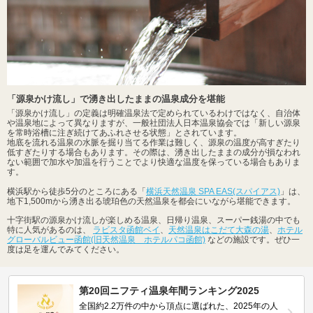
「源泉かけ流し」で湧き出したままの温泉成分を堪能
「源泉かけ流し」の定義は明確温泉法で定められているわけではなく、自治体
や温泉地によって異なりますが、一般社団法人日本温泉協会では「新しい源泉
を常時浴槽に注ぎ続けてあふれさせる状態」とされています。
地底を流れる温泉の水脈を掘り当てる作業は難しく、源泉の温度が高すぎたり
低すぎたりする場合もあります。その際は、湧き出したままの成分が損なわれ
ない範囲で加水や加温を行うことでより快適な温度を保っている場合もありま
す。
横浜駅から徒歩5分のところにある「
横浜天然温泉 SPA EAS(スパイアス)
」は、
地下1,500mから湧き出る琥珀色の天然温泉を都会にいながら堪能できます。
十字街駅の源泉かけ流しが楽しめる温泉、日帰り温泉、スーパー銭湯の中でも
特に人気があるのは、
ラビスタ函館ベイ
、
天然温泉はこだて大森の湯
、
ホテル
グローバルビュー函館(旧天然温泉 ホテルパコ函館)
などの施設です。ぜひ一
度は足を運んでみてください。
第20回ニフティ温泉年間ランキング2025
全国約2.2万件の中から頂点に選ばれた、2025年の人