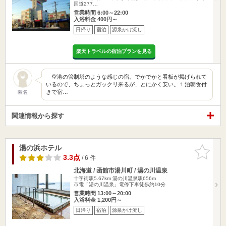
国道277…
営業時間 6:00～22:00
入浴料金 400円～
日帰り
宿泊
源泉かけ流し
楽天トラベルの宿泊プランを見る
空港の管制塔のような感じの宿。でかでかと看板が掲げられて
いるので、ちょっとガックリ来るが、とにかく安い。１泊朝食付
きで宿…
匿名
関連情報から探す
湯の浜ホテル
お気に入
りに追加
3.3点
/ 6 件
北海道 / 函館市湯川町 / 湯の川温泉
十字街駅5.67km
湯の川温泉駅656m
市電「湯の川温泉」電停下車徒歩約10分
営業時間 13:00～20:00
入浴料金 1,200円～
日帰り
宿泊
源泉かけ流し