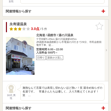
女性
関連情報から探す
永寿湯温泉
お気に入
りに追加
3.0点
/ 5 件
北海道 / 函館市 / 湯の川温泉
十字街駅5.45km
湯の川温泉駅465m
JR函館本線函館駅から市電湯の川行きで29分、市民会館前
電停下車、徒…
営業時間 6:00～22:00
入浴料金 500円～
日帰り
源泉かけ流し
激熱なんて言葉では表現し切れないほど熱い！笑 湯冷め知らずの
名湯です。 常連さんたちは優しく、入り方教えてくれます！
笑 …
30代 男
性
関連情報から探す