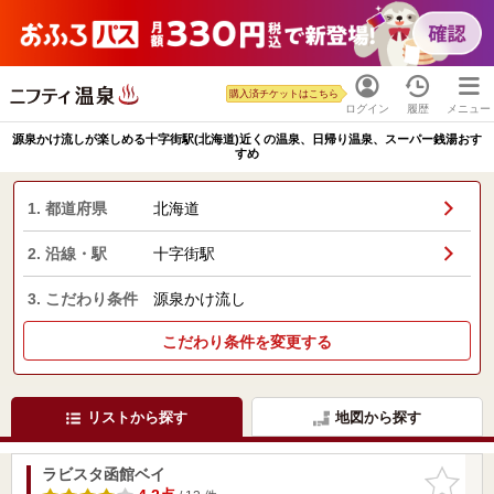
購入済チケットはこちら
ログイン
履歴
メニュー
源泉かけ流しが楽しめる十字街駅(北海道)近くの温泉、日帰り温泉、スーパー銭湯おす
すめ
1. 都道府県
北海道
2. 沿線・駅
十字街駅
3. こだわり条件
源泉かけ流し
こだわり条件を変更する
リストから探す
地図から探す
ラビスタ函館ベイ
お気に入
りに追加