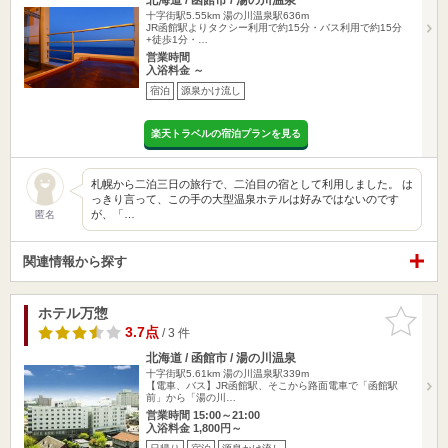
十字街駅5.55km
湯の川温泉駅636m
JR函館駅よりタクシー利用で約15分・バス利用で約15分
+徒歩1分・…
営業時間
入浴料金 ～
宿泊
源泉かけ流し
楽天トラベルの宿泊プランを見る
札幌から二泊三日の旅行で、二泊目の宿として利用しました。 は
っきり言って、この手の大型温泉ホテルは好みではないのです
が、「…
匿名
関連情報から探す
ホテル万惣
お気に入
りに追加
3.7点
/ 3 件
北海道 / 函館市 / 湯の川温泉
十字街駅5.61km
湯の川温泉駅339m
【電車、バス】JR函館駅、そこから路面電車で「函館駅
前」から「湯の川…
営業時間 15:00～21:00
入浴料金 1,800円～