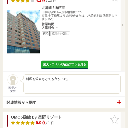
4.2点
/ 13 件
北海道 / 函館市
十字街駅341m
魚市場通駅377m
市電 十字街駅より徒歩5分または、JR函館本線 函館駅より
徒歩15分…
営業時間
入浴料金 ～
宿泊
源泉かけ流し
楽天トラベルの宿泊プランを見る
料理も温泉もとても良かった。
50代～
女性
関連情報から探す
OMO5函館 by 星野リゾート
お気に入
りに追加
5.0点
/ 1 件