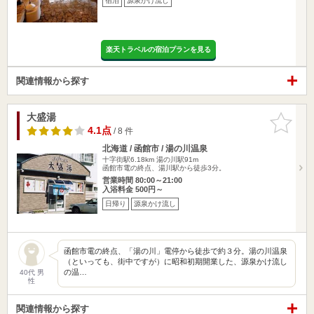
宿泊
源泉かけ流し
楽天トラベルの宿泊プランを見る
関連情報から探す
大盛湯
お気に入
りに追加
4.1点
/ 8 件
北海道 / 函館市 / 湯の川温泉
十字街駅6.18km
湯の川駅91m
函館市電の終点、湯川駅から徒歩3分。
営業時間 80:00～21:00
入浴料金 500円～
日帰り
源泉かけ流し
函館市電の終点、「湯の川」電停から徒歩で約３分。湯の川温泉
（といっても、街中ですが）に昭和初期開業した、源泉かけ流し
の温…
40代 男
性
関連情報から探す