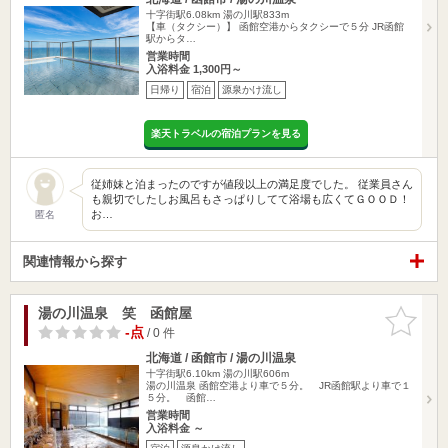
十字街駅6.08km
湯の川駅833m
【車（タクシー）】 函館空港からタクシーで５分 JR函館
駅からタ…
営業時間
入浴料金 1,300円～
日帰り
宿泊
源泉かけ流し
楽天トラベルの宿泊プランを見る
従姉妹と泊まったのですが値段以上の満足度でした。 従業員さん
も親切でしたしお風呂もさっぱりしてて浴場も広くてＧＯＯＤ！
お…
匿名
関連情報から探す
湯の川温泉 笑 函館屋
お気に入
りに追加
-点
/ 0 件
北海道 / 函館市 / 湯の川温泉
十字街駅6.10km
湯の川駅606m
湯の川温泉 函館空港より車で５分。 JR函館駅より車で１
５分。 函館…
営業時間
入浴料金 ～