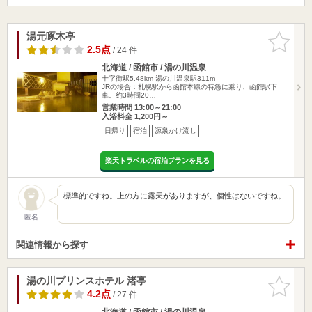
湯元啄木亭
お気に入
りに追加
2.5点
/ 24 件
北海道 / 函館市 / 湯の川温泉
十字街駅5.48km
湯の川温泉駅311m
JRの場合：札幌駅から函館本線の特急に乗り、函館駅下
車。約3時間20…
営業時間 13:00～21:00
入浴料金 1,200円～
日帰り
宿泊
源泉かけ流し
楽天トラベルの宿泊プランを見る
標準的ですね。上の方に露天がありますが、個性はないですね。
匿名
関連情報から探す
湯の川プリンスホテル 渚亭
お気に入
りに追加
4.2点
/ 27 件
北海道 / 函館市 / 湯の川温泉