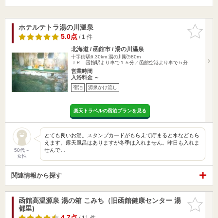
ホテルテトラ湯の川温泉
お気に入
りに追加
5.0点
/ 1 件
北海道 / 函館市 / 湯の川温泉
十字街駅6.30km
湯の川駅580m
ＪＲ 函館駅より車で１５分／函館空港より車で５分
営業時間
入浴料金 ～
宿泊
源泉かけ流し
楽天トラベルの宿泊プランを見る
とても良いお湯。スタンプカードがもらえて貯まると水などもら
えます。露天風呂はありますが冬季は入れません。昨日も入れま
せんで…
50代～
女性
関連情報から探す
函館高温源泉 湯の箱 こみち（旧函館健康センター 湯
お気に入
都里)
りに追加
4.7点
/ 11 件