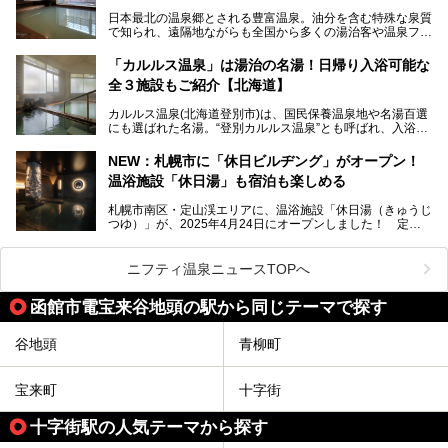
今回、四半世紀以上に渡り全国の温泉を巡り続ける筆者が現
日本最北の温泉郷とされる豊富温泉。油分を含む特殊な泉質
地体験し、独自の視点で豊富温泉の“天然オイルバス”をレポ
で知られ、遠隔地ながらも全国から多くの湯治客や温泉ファ
ート。温泉地概要や日帰り入浴施設をはじめ、宿泊施設・ア
ンが訪れる地です。
クセスまで徹底紹介します！
「カルルス温泉」は湯治の名湯！日帰り入浴可能な
「川島旅館」は、豊富温泉の開湯当初から営業する老舗旅
全３施設もご紹介【北海道】
館。とりわけ温泉の良さと名物のバター料理に定評があり、
口コミの評判も非常に高い宿。今回は筆者自ら宿泊し、自慢
カルルス温泉(北海道登別市)は、国民保養温泉地や名湯百選
の温泉や料理をはじめ、パブリックスペース・客室など宿の
にも選ばれた名湯。“登別カルルス温泉”とも呼ばれ、入浴剤
全貌を徹底的にご紹介します！
としてその名を聞いたことがある方も多いでしょう。観光色
豊かな登別温泉とは対照的な存在で、今も湯治場的な要素が
NEW：札幌市に「休日ビルヂング」がオープン！
残る閑静な温泉地です。
温浴施設「休日湯」も宿泊も楽しめる
今回、四半世紀以上に渡り全国の温泉を巡り続ける筆者が現
札幌市南区・定山渓エリアに、温浴施設「休日湯（きゅうじ
地体験し、カルルス温泉をご紹介。温泉地の概要や泉質解説
つゆ）」が、2025年4月24日にオープンしました！ 定山
をはじめ、日帰り入浴可能な全３施設の紹介・周辺観光・ア
渓の新たなランドマーク「休日ビルヂング」として誕生した
クセスまで徹底紹介します！
この施設は、温泉・サウナの「休日湯」・ラウンジの「THE
LOUNGE DAYOF」・グルメ「休日洋麺店」・ホテル「エク
ニフティ温泉ニュースTOPへ
スクラメーションホテル」で構成された、まさに大人の癒し
空間。
函館市電宝来谷地頭の駅から同じテーマで探す
今回は、そんな「休日ビルヂング」の魅力を5つのポイント
からご紹介します。
谷地頭
青柳町
宝来町
十字街
十字街駅の人気テーマから探す