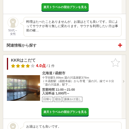
楽天トラベルの宿泊プランを見る
料理はたべたことありませんが、お湯はとても良いです。日によ
ってサウナが有り無しに変わります。サウナを利用したい方は事
前の確…
50代～
女性
関連情報から探す
KKRはこだて
お気に入
りに追加
4.0点
/ 1 件
北海道 / 函館市
十字街駅5.89km
湯の川温泉駅376m
ＪＲ函館駅（函館本線）から市電「湯の川」線で４０分
「湯の川温泉」駅下…
営業時間 11:00～21:00
入浴料金 1,000円～
日帰り
宿泊
源泉かけ流し
楽天トラベルの宿泊プランを見る
お湯はとても良いです。