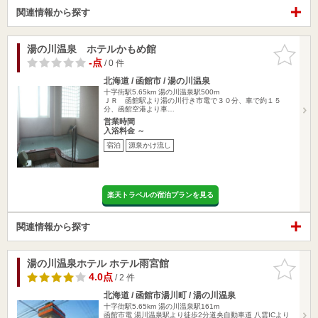
関連情報から探す
湯の川温泉 ホテルかもめ館
お気に入
りに追加
-点
/ 0 件
北海道 / 函館市 / 湯の川温泉
十字街駅5.65km
湯の川温泉駅500m
ＪＲ 函館駅より湯の川行き市電で３０分、車で約１５
分、函館空港より車…
営業時間
入浴料金 ～
宿泊
源泉かけ流し
楽天トラベルの宿泊プランを見る
関連情報から探す
湯の川温泉ホテル ホテル雨宮館
お気に入
りに追加
4.0点
/ 2 件
北海道 / 函館市湯川町 / 湯の川温泉
十字街駅5.65km
湯の川温泉駅161m
函館市電 湯川温泉駅より徒歩2分道央自動車道 八雲ICより