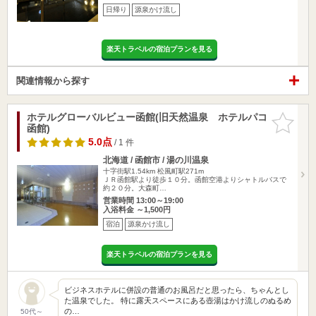
日帰り
源泉かけ流し
楽天トラベルの宿泊プランを見る
関連情報から探す
ホテルグローバルビュー函館(旧天然温泉 ホテルパコ
お気に入
函館)
りに追加
5.0点
/ 1 件
北海道 / 函館市 / 湯の川温泉
十字街駅1.54km
松風町駅271m
ＪＲ函館駅より徒歩１０分。函館空港よりシャトルバスで
約２０分。大森町…
営業時間 13:00～19:00
入浴料金 ～1,500円
宿泊
源泉かけ流し
楽天トラベルの宿泊プランを見る
ビジネスホテルに併設の普通のお風呂だと思ったら、ちゃんとし
た温泉でした。 特に露天スペースにある壺湯はかけ流しのぬるめ
の…
50代～