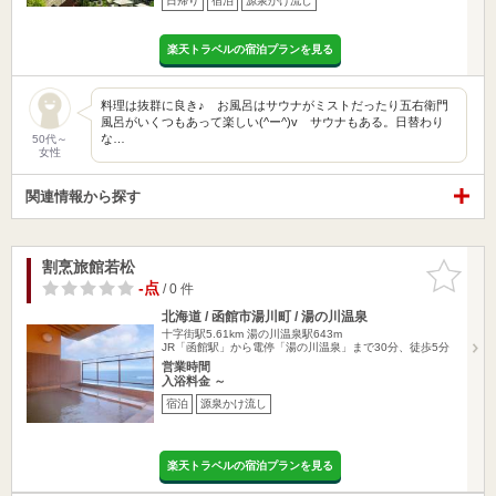
日帰り
宿泊
源泉かけ流し
楽天トラベルの宿泊プランを見る
料理は抜群に良き♪ お風呂はサウナがミストだったり五右衛門
風呂がいくつもあって楽しい(^ー^)v サウナもある。日替わり
な…
50代～
女性
関連情報から探す
割烹旅館若松
お気に入
りに追加
-点
/ 0 件
北海道 / 函館市湯川町 / 湯の川温泉
十字街駅5.61km
湯の川温泉駅643m
JR「函館駅」から電停「湯の川温泉」まで30分、徒歩5分
営業時間
入浴料金 ～
宿泊
源泉かけ流し
楽天トラベルの宿泊プランを見る