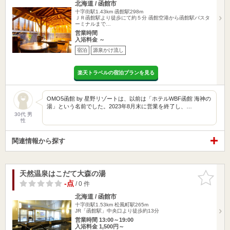
北海道 / 函館市
十字街駅1.43km
函館駅298m
ＪＲ函館駅より徒歩にて約５分 函館空港から函館駅バスタ
ーミナルまで…
営業時間
入浴料金 ～
宿泊
源泉かけ流し
楽天トラベルの宿泊プランを見る
OMO5函館 by 星野リゾートは、以前は「ホテルWBF函館 海神の
湯」という名前でした。2023年8月末に営業を終了し、…
30代 男
性
関連情報から探す
天然温泉はこだて大森の湯
お気に入
りに追加
-点
/ 0 件
北海道 / 函館市
十字街駅1.53km
松風町駅265m
JR「函館駅」中央口より徒歩約13分
営業時間 13:00～19:00
入浴料金 1,500円～