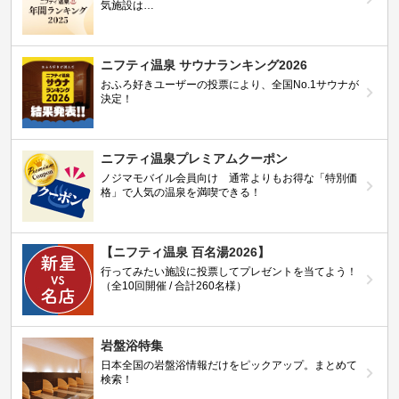
気施設は…
ニフティ温泉 サウナランキング2026
おふろ好きユーザーの投票により、全国No.1サウナが
決定！
ニフティ温泉プレミアムクーポン
ノジマモバイル会員向け 通常よりもお得な「特別価
格」で人気の温泉を満喫できる！
【ニフティ温泉 百名湯2026】
行ってみたい施設に投票してプレゼントを当てよう！
（全10回開催 / 合計260名様）
岩盤浴特集
日本全国の岩盤浴情報だけをピックアップ。まとめて
検索！