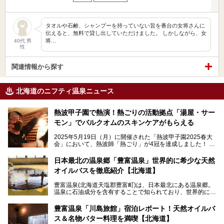
タオルや石鹸、シャンプーを持っていない旨を番台の女将さんに
伝えると、無料で貸し出していただけました。 しかしながら、女
将…
40代 男
性
関連情報から探す
北海道のニフティ温泉ニュース
熱波甲子園で熱演！熱ごりの活動拠点「湯屋・サー
モン」でバルクオムのスキンケアがもらえる
2025年5月19日（月）に開催された「熱波甲子園2025春大
会」において、熱波師「熱ごり」が4冠を達成しました！
このたび、バルクオム賞の受賞を記念して、熱ごりさんの活
動拠点である北海道の銭湯「湯屋・サーモン」にて、メンズ
日本最北の温泉郷「豊富温泉」世界的に希少な天然
スキンケアブランド バルクオムの「ONE DAY KIT」を数量
オイルバスを徹底紹介【北海道】
限定でプレゼントいたします。
老若男女問わず、多くの方にご体験いただける製品ですの
豊富温泉(北海道天塩郡豊富町)は、日本最北にある温泉郷。
で、ぜひお試しください。※6月13日配布開始、なくなり次
温泉に石油成分を含有することで知られており、世界的にも
第終了
大変希少な泉質です。また、油分が乾癬やアトピー性皮膚炎
に特効があると言われ、遠隔地ながらも全国から湯治・療養
───
豊富温泉「川島旅館」宿泊レポート！天然オイルバ
目的で多くの人々が訪れます。
提供元：株式会社バルクオム【PR】
ス＆名物バター料理を満喫【北海道】
この記事は株式会社バルクオム商品のPR記事です。