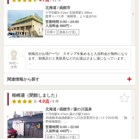
北海道 / 函館市
十字街駅6.51km
五稜郭駅1.98km
最寄りバス停「南昭和」より徒歩5分
営業時間 0:00～24:00
入浴料金 880円～
日帰り
源泉かけ流し
朝風呂がお得(^ー^)ﾉ スタンプを集めると入浴料金が無料になり
ます。朝風呂だと美肌系などのお湯はさまし湯になっています。
…
50代～
女性
関連情報から探す
根崎湯（閉館しました）
お気に入
りに追加
4.0点
/ 4 件
北海道 / 函館市 / 湯の川温泉
十字街駅6.07km
湯の川駅746m
JR函館本線函館駅から日吉営業所行きバスで20分弱、「熱
帯植物園前」…
営業時間 6:00～22:00
入浴料金 440円～
日帰り
源泉かけ流し