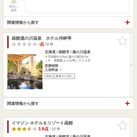
50代～
女性
関連情報から探す
函館湯の川温泉 ホテル河畔亭
お気に入
りに追加
-点
/ 0 件
北海道 / 函館市 / 湯の川温泉
十字街駅6.07km
湯の川駅507m
ＪＲ 函館駅よりお車にて１０分
営業時間
入浴料金 ～
宿泊
源泉かけ流し
関連情報から探す
イマジン ホテル＆リゾート函館
お気に入
りに追加
3.8点
/ 10 件
北海道 / 函館市 / 湯の川温泉