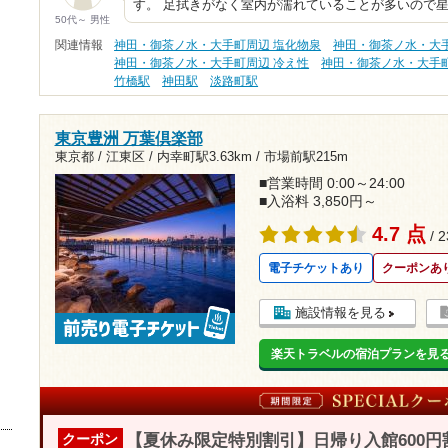
す。 足拭きがなく室内が濡れていることが多いので
50代～ 男性
関連情報
神田・御茶ノ水・大手町周辺 塩化物泉
神田・御茶ノ水・大手
神田・御茶ノ水・大手町周辺 冷え性
神田・御茶ノ水・大手
竹橋駅
神田駅
淡路町駅
東京豊洲 万葉倶楽部
東京都 / 江東区 /
内幸町駅3.63km
/
市場前駅215m
■営業時間 0:00～24:00
■入浴料 3,850円～
4.7 点
/ 
電子チケットあり
クーポンあ
施設情報を見る
楽天トラベルの宿泊プランを見
【夏休み限定特別割引】日帰り入館600円
クーポン