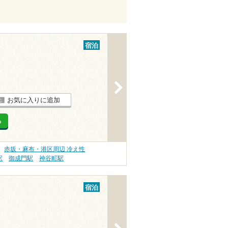
宿泊
>
お気に入りに追加
る
赤坂・麻布・港区周辺 冷え性
駅
御成門駅
神谷町駅
宿泊
>