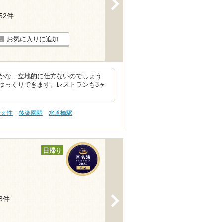
>
152件
お気に入りに追加
かな…立地的に仕方ないのでしょう
ゆっくりできます。レストランも3ヶ
冷え性
後楽園駅
水道橋駅
日帰り
>
43件