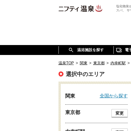
塩化物泉
スパ、 
温浴施設を探す
電
温泉TOP
>
関東
>
東京都
>
内幸町駅
>
選択中のエリア
全国から探す
関東
東京都
変更