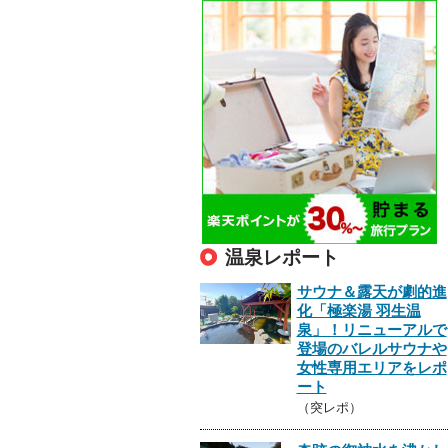
温泉レポート
サウナ＆露天が劇的進
化「極楽湯 羽生温
泉」！リニューアルで
登場のバレルサウナや
女性専用エリアをレポ
ート
（突レポ）