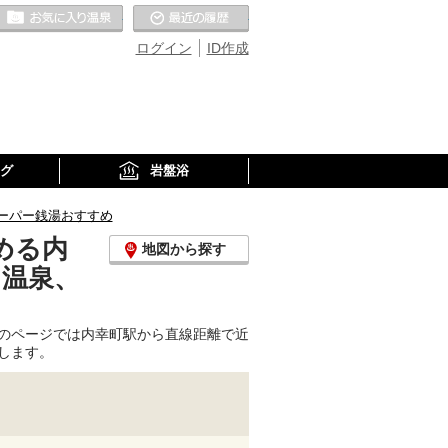
お気に入りの温泉
最近の履歴
ログイン
ID作成
グ
岩盤浴
ーパー銭湯おすすめ
める内
地図から探す
り温泉、
のページでは内幸町駅から直線距離で近
します。