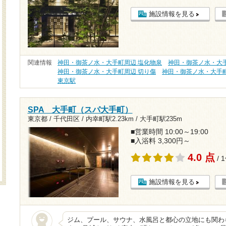
施設情報を見る
関連情報
神田・御茶ノ水・大手町周辺 塩化物泉
神田・御茶ノ水・大手
神田・御茶ノ水・大手町周辺 切り傷
神田・御茶ノ水・大手町
東京駅
SPA 大手町（スパ大手町）
東京都 / 千代田区 /
内幸町駅2.23km
/
大手町駅235m
■営業時間 10:00～19:00
■入浴料 3,300円～
4.0 点
/ 
施設情報を見る
ジム、プール、サウナ、水風呂と都心の立地にも関わ