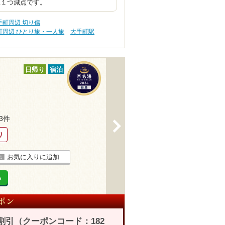
星１つ減点です。
町周辺 切り傷
町周辺 ひとり旅・一人旅
大手町駅
日帰り
宿泊
23件
>
り
お気に入りに追加
る
割引（クーポンコード：182