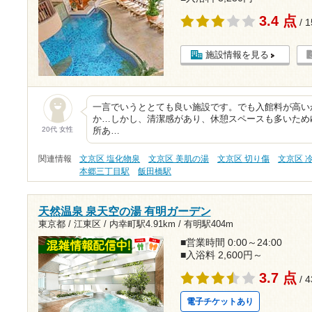
3.4 点
/ 
施設情報を見る
一言でいうととても良い施設です。でも入館料が高い
か…しかし、清潔感があり、休憩スペースも多いため
20代 女性
所あ…
関連情報
文京区 塩化物泉
文京区 美肌の湯
文京区 切り傷
文京区 
本郷三丁目駅
飯田橋駅
天然温泉 泉天空の湯 有明ガーデン
東京都 / 江東区 /
内幸町駅4.91km
/
有明駅404m
■営業時間 0:00～24:00
■入浴料 2,600円～
3.7 点
/ 
電子チケットあり