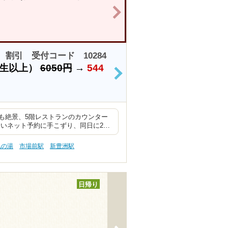
>
割引 受付コード 10284
学生以上）
6050円
→
544
>
も絶景、5階レストランのカウンター
ないネット予約に手こずり、同日に2…
肌の湯
市場前駅
新豊洲駅
日帰り