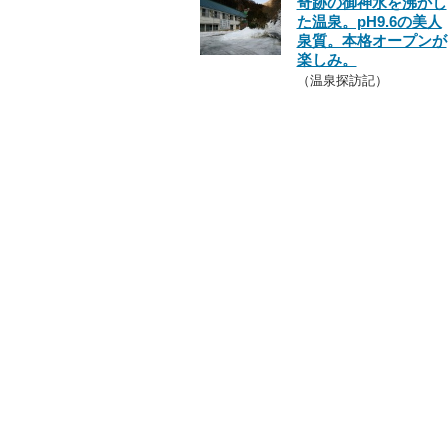
奇跡の御神水を沸かし
た温泉。pH9.6の美人
泉質。本格オープンが
楽しみ。
（温泉探訪記）