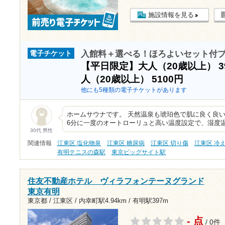
施設情報を見る
入館料＋選べる！ほろよいセット付
電子チケット
【平日限定】大人（20歳以上）
3
人（20歳以上）
5100円
他にも5種類の電子チケットがあります
ホームサウナです。 天然温泉も琥珀色で肌に良く良
6分に一度のオートローリュと高い温度設定で、湿度温
30代 男性
関連情報
江東区 塩化物泉
江東区 糖尿病
江東区 切り傷
江東区 冷
有明テニスの森駅
東京ビッグサイト駅
住友不動産ホテル ヴィラフォンテーヌグランド
東京有明
東京都 / 江東区 /
内幸町駅4.94km
/
有明駅397m
- 点
/ 0件