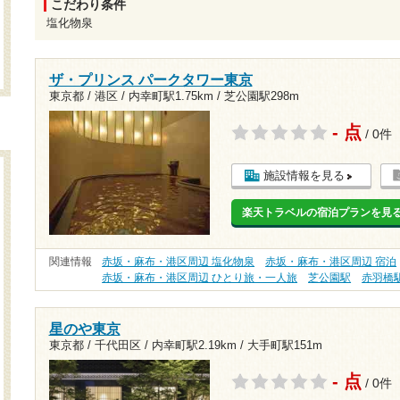
こだわり条件
塩化物泉
ザ・プリンス パークタワー東京
東京都 / 港区 /
内幸町駅1.75km
/
芝公園駅298m
- 点
/ 0件
施設情報を見る
楽天トラベルの宿泊プランを見
関連情報
赤坂・麻布・港区周辺 塩化物泉
赤坂・麻布・港区周辺 宿泊
赤坂・麻布・港区周辺 ひとり旅・一人旅
芝公園駅
赤羽橋
星のや東京
東京都 / 千代田区 /
内幸町駅2.19km
/
大手町駅151m
- 点
/ 0件