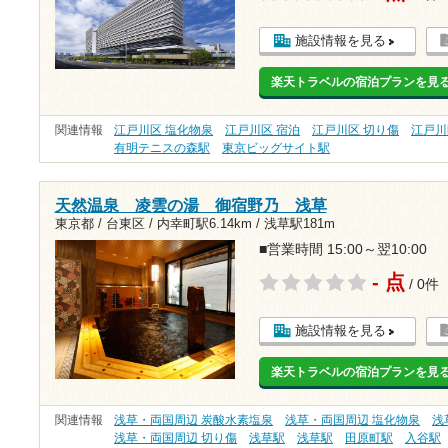
施設情報を見る
楽天トラベルの宿泊プランを見
関連情報
江戸川区 塩化物泉
江戸川区 宿泊
江戸川区 切り傷
江戸川
有明テニスの森駅
東京ビッグサイト駅
天然温泉 凌雲の湯 御宿野乃 浅草
東京都 / 台東区 /
内幸町駅6.14km
/
浅草駅181m
■営業時間 15:00～翌10:00
- 点
/ 0件
施設情報を見る
楽天トラベルの宿泊プランを見
関連情報
浅草・両国周辺 炭酸水素塩泉
浅草・両国周辺 塩化物泉
浅
浅草・両国周辺 切り傷
浅草駅
浅草駅
田原町駅
入谷駅