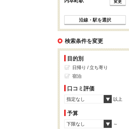
内幸町駅
変更
沿線・駅を選択
検索条件を変更
目的別
日帰り / 立ち寄り
宿泊
口コミ評価
指定なし
以上
予算
下限なし
～