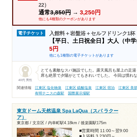
22）
通常
3,850円
→
3,250円
他にも4種類のクーポンがあります
入館料＋岩盤浴＋セルフドリンク1杯 
電子チケット
【平日、土日祝全日】大人（中
5円
他にも1種類の電子チケットがあります
とても素敵なスパ施設でした。露天風呂も屋上の足湯
席も絶景で夕陽がとてもきれいでした。 今回は慣れ
40代 男性
関連情報
江東区 塩化物泉
江東区 硫酸塩泉
江東区 宿泊
江東区 美
有明テニスの森駅
国際展示場駅
東京ドーム天然温泉 Spa LaQua（スパ ラクー
ア）
東京都 / 文京区 /
内幸町駅4.18km
/
後楽園駅175m
■営業時間 11:00～翌9:00
■入浴料 3,230円～