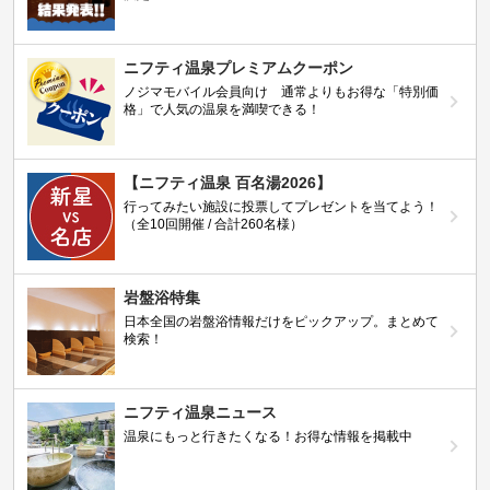
ニフティ温泉プレミアムクーポン
ノジマモバイル会員向け 通常よりもお得な「特別価
格」で人気の温泉を満喫できる！
【ニフティ温泉 百名湯2026】
行ってみたい施設に投票してプレゼントを当てよう！
（全10回開催 / 合計260名様）
岩盤浴特集
日本全国の岩盤浴情報だけをピックアップ。まとめて
検索！
ニフティ温泉ニュース
温泉にもっと行きたくなる！お得な情報を掲載中