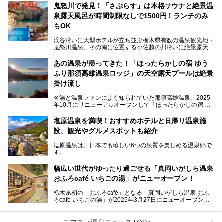
鬼怒川で発見！「さぷらす」は本格サウナと絶景温
ここは首都圏から1泊で行きやすい鬼怒川温泉の渓流沿いに
泉露天風呂が時間制限なしで1500円！ランチのみ
建つホテルで、バイキングの他にも天然温泉の大浴場とサウ
ナ、フリーフローサービスのラウンジなど館内で楽しめるス
もOK
ポットがたくさんあり、3世代旅行やグループ旅行にもぴっ
たり。
渓谷沿いに大型ホテルが立ち並ぶ栃木県有数の温泉観光地・
鬼怒川温泉。その南に位置する小佐越の川沿いに絶景露天風
そんな「大江戸温泉物語Premium 鬼怒川観光ホテル」の魅
呂と本格サウナが自慢の「さぷらす」はあります。
力を詳しく紹介しちゃいます。
あの温泉が帰ってきた！「ほったらかしの宿 ゆう
こだわりのサウナ、掛け流しの水風呂、天然温泉の露天風
ふり那須高雄温泉ロッジ」の天空露天プールは絶景
呂、食事処、休憩室など備えて、決して大規模施設ではあり
───
ませんが、鬼怒川温泉観光の行き帰りに、はたまたサウナで
掛け流し
提供元：大江戸温泉物語ホテルズ＆リゾーツ株式会社【P
一日リフレッシュするための目的地に！ぜひオススメしたい
R】
スポットです。時間制限も無いので1人1,500円でひがな一
名湯と温泉ファンによく知られていた那須高雄温泉。2025
この記事は大江戸温泉物語Premium 鬼怒川観光ホテルのPR
日サウナや温泉を楽しんでお昼も食べてごろごろできちゃい
年10月にリニューアルオープンして「ほったらかしの宿 ゆ
記事です。
ますよ。
うふり那須高雄温泉ロッジ」として新たなスタートを切りま
した。
塩原温泉を満喫！おすすめホテルと日帰り温泉施
那須湯本の温泉街から少し離れた静かな環境、一軒宿ゆえに
設、観光やグルメスポットも紹介
許される露天風呂からの絶景、日帰り入浴や素泊まりで気楽
に温泉が楽しめるこちらのお宿をさっそく取材してきまし
塩原温泉は、日本でも珍しい6つの泉質を楽しめる温泉郷で
た。
す。
2名1室利用で1人あたり4,500円～と、思い立ったらすぐに
泊まりに行かれるお手頃価格も嬉しいです。
栃木県の北部にある箒川のほとりに11の温泉地が点在し、
───
幅広い世代がゆったり過ごせる「真岡いがしら温泉
古くから多くの人々から癒やしの場として愛されてきまし
提供元：アイコニア・ホスピタリティ株式会社【PR】
おふろcafé いちごの湯」がニューオープン！
た。
この記事はほったらかしの宿 ゆうふり那須高雄温泉ロッジ
のPR記事です。
栃木県初の「おふろcafé」となる「真岡いがしら温泉 おふ
温泉に加えて、豊かな自然を感じられる観光スポットや、こ
ろcafé いちごの湯」が2025年3月27日にニューオープンす
こでしか味わえないご当地グルメなど、多彩な魅力がある北
るとのことで、プレオープン期間に早速訪問。
関東の人気温泉地です。
メインとなる天然温泉のお風呂をはじめ、リラックスエリア
ニフティ温泉ニュースTOPへ