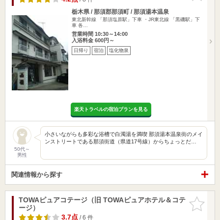
栃木県 / 那須郡那須町 / 那須湯本温泉
東北新幹線 「那須塩原駅」下車 ・JR東北線 「黒磯駅」下
車 各…
営業時間 10:30～14:00
入浴料金 600円～
日帰り
宿泊
塩化物泉
楽天トラベルの宿泊プランを見る
小さいながらも多彩な浴槽で白濁湯を満喫 那須湯本温泉街のメイ
ンストリートである那須街道（県道17号線）からちょっとだ…
50代～
男性
関連情報から探す
TOWAピュアコテージ（旧 TOWAピュアホテル＆コテ
お気に入
ージ）
りに追加
3.7点
/ 6 件