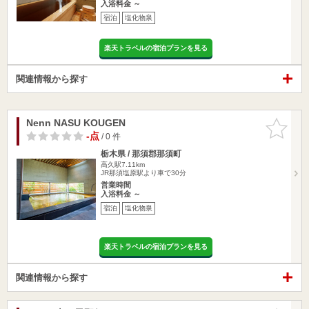
入浴料金 ～
宿泊
塩化物泉
楽天トラベルの宿泊プランを見る
関連情報から探す
Nenn NASU KOUGEN
お気に入
りに追加
-点
/ 0 件
栃木県 / 那須郡那須町
高久駅7.11km
JR那須塩原駅より車で30分
営業時間
入浴料金 ～
宿泊
塩化物泉
楽天トラベルの宿泊プランを見る
関連情報から探す