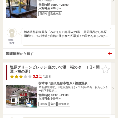
谷大吊橋停下…
営業時間 10:00～21:00
入浴料金 700円～
日帰り
塩化物泉
栃木県那須塩原市「みかえりの郷 彩花の湯」 露天風呂から塩原
周辺の山々の眺望と自然に囲まれた四季折々の景色を楽しみな…
50代～
男性
関連情報から探す
塩原グリーンビレッジ 森のいで湯 福のゆ （旧＜開
お気に入
運＞福の湯）
りに追加
3.2点
/ 18 件
栃木県 / 那須塩原市塩原 / 福渡温泉
JR西那須野駅より塩原温泉行きバス利用40分、視力センタ
ー前下車徒歩…
営業時間 10:00～21:00
入浴料金 800円～
日帰り
宿泊
塩化物泉