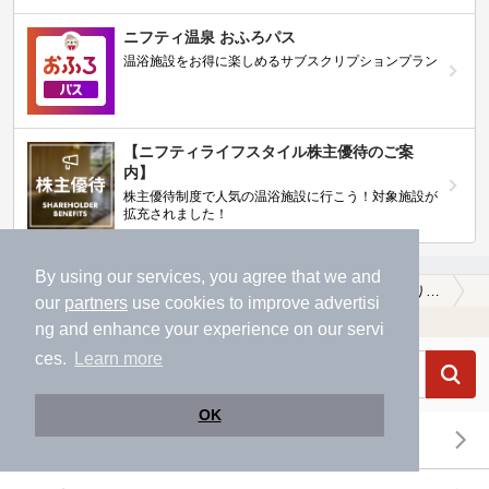
ニフティ温泉 おふろパス
温浴施設をお得に楽しめるサブスクリプションプラン
【ニフティライフスタイル株主優待のご案
内】
株主優待制度で人気の温浴施設に行こう！対象施設が
拡充されました！
By using our services, you agree that we and
温泉TOP
関東
栃木県
那須郡那須町
【クーポンあり】塩化物泉が楽しめる那須郡那須町の温泉、日帰り温泉、スーパー銭湯おすすめ
our
partners
use cookies to improve advertisi
温浴施設を探す
ng and enhance your experience on our servi
ces.
Learn more
OK
エリアから探す