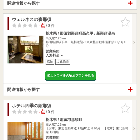
関連情報から探す
ウェルネスの森那須
お気に入
りに追加
-点
/ 0 件
栃木県 / 那須郡那須町高久甲 / 新那須温泉
高久駅7.70km
那須塩原駅下車 無料送迎バス東北自動車道那須ICより10
分
営業時間
入浴料金 ～
宿泊
塩化物泉
楽天トラベルの宿泊プランを見る
関連情報から探す
ホテル四季の館那須
お気に入
りに追加
-点
/ 0 件
栃木県 / 那須郡那須町
高久駅7.27km
【お車】東北自動車道 那須ICより10分、【電車】東北新幹
線 那須塩…
営業時間