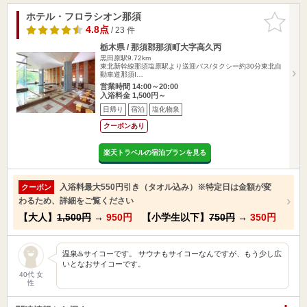
ホテル・フロラシオン那須
お気に入
りに追加
4.8点
/ 23 件
栃木県 / 那須郡那須町大字高久丙
黒田原駅9.72km
東北新幹線那須塩原駅より送迎バス/タクシー約30分東北自
動車道那須I…
営業時間 14:00～20:00
入浴料金 1,500円～
日帰り
宿泊
塩化物泉
クーポンあり
楽天トラベルの宿泊プランを見る
入浴料最大550円引き（タオル込み）※特定日は金額が変
クーポン
わるため、詳細をご覧ください
【大人】
1,500円
→
950円
【小学生以下】
750円
→
350円
温泉♨️サイコーです。 サウナもサイコーなんですが、もう少し広
いとなおサイコーです。
40代 女
性