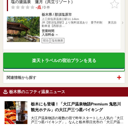
塩の湯温泉 蓮月（共立リゾート）
お気に入
りに追加
-点
/ 0 件
栃木県 / 那須塩原市
上三依塩原温泉口駅11.14km
JR【那須塩原駅】より無料送迎あり 要予約制 東北自
動車道【西那須…
営業時間
入浴料金 ～
宿泊
塩化物泉
楽天トラベルの宿泊プランを見る
関連情報から探す
栃木県のニフティ温泉ニュース
栃木にも登場！「大江戸温泉物語Premium 鬼怒川
観光ホテル」の大江戸三つ星バイキング
大江戸温泉物語の複数の宿で昨年スタートした人気の「大江
戸三つ星バイキング」。なんと栃木県日光市の「大江戸温泉
物語Premium 鬼怒川観光ホテル」でも始まっています。