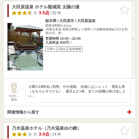
大田原温泉 ホテル龍城苑 太陽の湯
お気に入
りに追加
3.5点
/ 20 件
栃木県 / 大田原市 / 大田原温泉
西那須野駅4.81km
JR東北本線 西那須野駅より東野バス国際医療福祉大行き利
用15分、蛇…
営業時間 10:00～22:00
入浴料金 800円～
日帰り
宿泊
塩化物泉
土曜の14時頃に利用。やや混雑。 内湯にはジェット、電気も有
（もちろんサウナも）、露天も2つ有、全ての浴槽が掛け流しと
い…
50代～
男性
関連情報から探す
乃木温泉ホテル（乃木温泉ゆの郷）
お気に入
りに追加
3.0点
/ 14 件