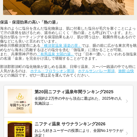
保温・保湿効果の高い「熱の湯」
海水のように塩分を含んだ塩化物泉は、肌に付着した塩分が毛穴を塞ぐことによっ
て汗の蒸発を妨げるため、湯冷めしにくく「熱の湯」とも呼ばれています。また、
塩分が肌をコーティングする保湿効果もあり、肌が潤うほか、殺菌作用もあるので
傷などにも良いと言われています。
神奈川県横須賀市にある
「横須賀温泉 湯楽の里」
では、眼の前に広がる東京湾を眺
めながら海水に匹敵するほどの塩分を含む「強塩泉」に浸かることが可能。
また、兵庫県神戸市の
「有馬温泉 太閤の湯」
では「日本一濃い」といわれる強塩泉
の名湯「金泉」を完全かけ流しで堪能することができます。
那須郡那須町の塩化物泉が楽しめる温泉、日帰り温泉、スーパー銭湯の中でも特に
人気があるのは、
ホテル・フロラシオン那須
、
ホテルサンバレー那須
、
旅館 山快
などの施設です。ぜひ一度は足を運んでみてください。
第20回ニフティ温泉年間ランキング2025
全国約2.2万件の中から頂点に選ばれた、2025年の人
気施設は…
ニフティ温泉 サウナランキング2026
おふろ好きユーザーの投票により、全国No.1サウナが
決定！