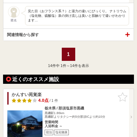
見た目（おフランス系？）と湯力の違いにびっくり。 ナトリウム
（塩化物、硫酸塩）泉の掛け流しは臭いと肌触りで違いがわかり
ます…
匿名
関連情報から探す
1
14
件中 1件～14件を表示
近くのオススメ施設
かんすい苑覚楽
お気に入
りに追加
4.0点
/ 1 件
栃木県 / 那須塩原市黒磯
黒磯駅1.86km
黒磯駅よりタクシー約5分那須ICより約10分
営業時間
入浴料金 ～
宿泊
塩化物泉