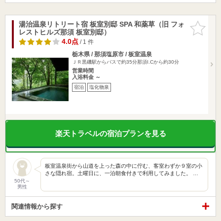
湯治温泉リトリート宿 板室別邸 SPA 和薬草（旧 フォ
お気に入
レストヒルズ那須 板室別邸）
りに追加
4.0点
/ 1 件
栃木県 / 那須塩原市 / 板室温泉
ＪＲ黒磯駅からバスで約35分那須I.Cから約30分
営業時間
入浴料金 ～
宿泊
塩化物泉
楽天トラベルの宿泊プランを見る
板室温泉街から山道を上った森の中に佇む、客室わずか９室の小
さな隠れ宿。土曜日に、一泊朝食付きで利用してみました。 …
50代～
男性
関連情報から探す