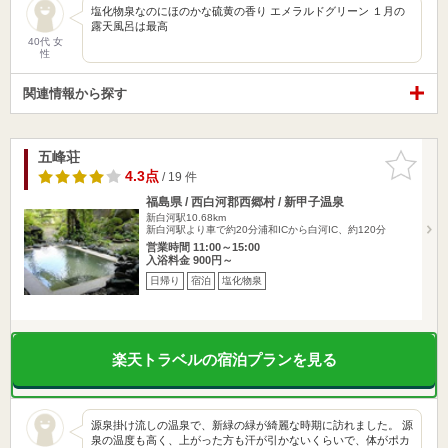
塩化物泉なのにほのかな硫黄の香り エメラルドグリーン １月の
露天風呂は最高
40代 女
性
関連情報から探す
五峰荘
お気に入
りに追加
4.3点
/ 19 件
福島県 / 西白河郡西郷村 / 新甲子温泉
新白河駅10.68km
新白河駅より車で約20分浦和ICから白河IC、約120分
営業時間 11:00～15:00
入浴料金 900円～
日帰り
宿泊
塩化物泉
楽天トラベルの宿泊プランを見る
源泉掛け流しの温泉で、新緑の緑が綺麗な時期に訪れました。 源
泉の温度も高く、上がった方も汗が引かないくらいで、体がポカ