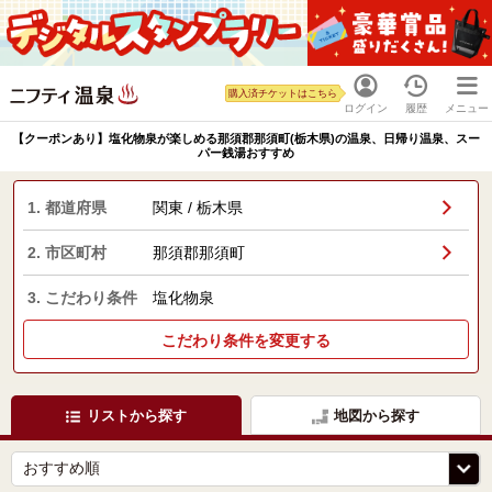
購入済チケットはこちら
ログイン
履歴
メニュー
【クーポンあり】塩化物泉が楽しめる那須郡那須町(栃木県)の温泉、日帰り温泉、スー
パー銭湯おすすめ
1. 都道府県
関東 / 栃木県
2. 市区町村
那須郡那須町
3. こだわり条件
塩化物泉
こだわり条件を変更する
リストから探す
地図から探す