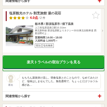
関連情報から探す
塩原観光ホテル 割烹旅館 湯の花荘
お気に入
りに追加
4.0点
/ 2 件
栃木県 / 那須塩原市 / 畑下温泉
上三依塩原温泉口駅10.31km
東北新幹線 那須塩原駅よりタクシー30分東北自動車道 西
那須野ICよ…
営業時間 14:00～18:00
入浴料金 1,000円～
宿泊
塩化物泉
楽天トラベルの宿泊プランを見る
もちろん源泉掛け流し。弱食塩泉とのことなので、なめてみたけ
ど、塩味はしませんでした。無色透明で、ちょっとだけツルツル
感があ…
匿名
関連情報から探す