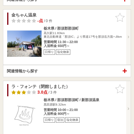
金ちゃん温泉
お気に入
りに追加
-点
/ 0 件
栃木県 / 那須郡那須町
高久駅11.83km
東北自動車道「那須IC」より県道17号を那須岳方面へ8km
営業時間 11:30～22:00
入浴料金 650円～
日帰り
塩化物泉
関連情報から探す
ラ・フォンテ（閉館しました）
お気に入
りに追加
3.0点
/ 3 件
栃木県 / 那須郡那須町 / 新那須温泉
黒田原駅8.32km
営業時間 10:00～21:00
入浴料金 800円～
日帰り
宿泊
塩化物泉