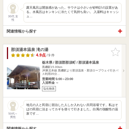
露天風呂は開放感があった。サウナは小さいが砂時計の設置があ
る。水風呂はキンキンに冷たくて気持ち良い。 入湯料はキャッシ
ュ…
30代 女
性
関連情報から探す
那須湯本温泉 滝の湯
お気に入
りに追加
4.9点
/ 9 件
栃木県 / 那須郡那須町 / 那須湯本温泉
黒磯駅15.00km
JR東北本線 黒磯駅より那須温泉・那須ロープウェイ行きバ
ス利用35分…
営業時間 5:00～23:00
入浴料金 ～
塩化物泉
地元の人と民宿に宿泊した人しか入れない共同浴場です。私はそ
ばの民宿に泊まってカギを借りて行きました。白濁の強酸性の温
泉です…
50代～
男性
関連情報から探す