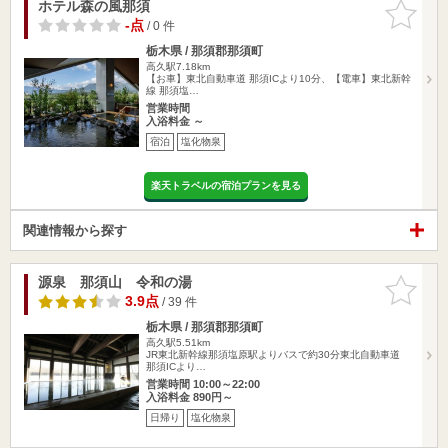
ホテル森の風那須
お気に入
りに追加
-点
/ 0 件
栃木県 / 那須郡那須町
高久駅7.18km
【お車】東北自動車道 那須ICより10分、【電車】東北新幹
線 那須塩…
営業時間
入浴料金 ～
宿泊
塩化物泉
楽天トラベルの宿泊プランを見る
関連情報から探す
源泉 那須山 令和の湯
お気に入
りに追加
3.9点
/ 39 件
栃木県 / 那須郡那須町
高久駅5.51km
JR東北新幹線那須塩原駅よりバスで約30分東北自動車道
那須ICより…
営業時間 10:00～22:00
入浴料金 890円～
日帰り
塩化物泉