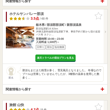
関連情報から探す
ホテルサンバレー那須
お気に入
りに追加
3.5点
/ 48 件
栃木県 / 那須郡那須町 / 新那須温泉
那須塩原駅16.92km
JR東北新幹線那須塩原駅下車、事前予約で駅から宿の送迎
バス有 タクシ…
営業時間 10:00～23:00
入浴料金 1,500円～
日帰り
宿泊
塩化物泉
楽天トラベルの宿泊プランを見る
那須もまだまだ残雪が多く、雪見風呂となりました。 冬場なので
プールは営業していませんでしたが、3種類の温泉を使用した数
多く…
匿名
関連情報から探す
旅館 山快
お気に入
りに追加
4.2点
/ 8 件