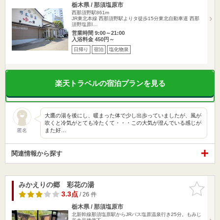
栃木県 / 那須塩原市
西那須野駅861m
JR東北本線 西那須野駅よりタ徒歩15分東北自動車道 西那
須野塩原I…
営業時間 9:00～21:00
入浴料金 450円～
日帰り
宿泊
塩化物泉
楽天トラベルの宿泊プランを見る
大鷹の湯を後にし、暖まった体で少し出歩っていましたが、風が
吹くと冷気がとても冷たくて・・・この大気が澄んでいる感じが
また好…
匿名
関連情報から探す
みかえりの郷 彩花の湯
お気に入
りに追加
3.3点
/ 26 件
栃木県 / 那須塩原市
北新幹線那須塩原駅からJRバス塩原温泉行き25分。もみじ