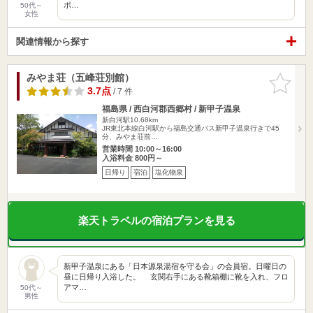
ポ…
50代～
女性
関連情報から探す
みやま荘（五峰荘別館）
お気に入
りに追加
3.7点
/ 7 件
福島県 / 西白河郡西郷村 / 新甲子温泉
新白河駅10.68km
JR東北本線白河駅から福島交通バス新甲子温泉行きで45
分、みやま荘前…
営業時間 10:00～16:00
入浴料金 800円～
日帰り
宿泊
塩化物泉
楽天トラベルの宿泊プランを見る
新甲子温泉にある「日本源泉湯宿を守る会」の会員宿。日曜日の
昼に日帰り入浴した。 玄関右手にある靴箱棚に靴を入れ、フロ
アマ…
50代～
男性