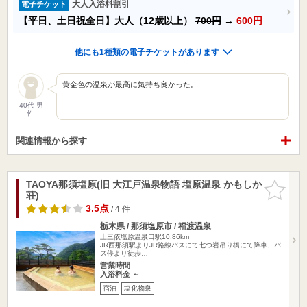
大人入浴料割引
電子チケット
【平日、土日祝全日】大人（12歳以上）
700円
→
600円
他にも1種類の電子チケットがあります
黄金色の温泉が最高に気持ち良かった。
40代 男
性
関連情報から探す
TAOYA那須塩原(旧 大江戸温泉物語 塩原温泉 かもしか
お気に入
荘)
りに追加
3.5点
/ 4 件
栃木県 / 那須塩原市 / 福渡温泉
上三依塩原温泉口駅10.86km
JR西那須駅よりJR路線バスにて七つ岩吊り橋にて降車、バ
ス停より徒歩…
営業時間
入浴料金 ～
宿泊
塩化物泉