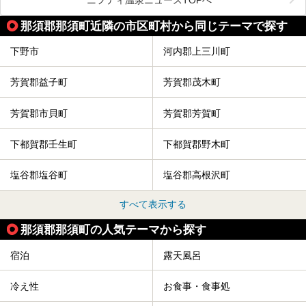
やキッズエリア、カフェレストランなど、施設の隅々までチ
ェックしてきました！
この記事では、塩原温泉の概要や魅力とともに、おすすめの
那須郡那須町近隣の市区町村から同じテーマで探す
宿泊施設と観光・グルメスポット、日帰り温泉を順に紹介し
ます。
下野市
河内郡上三川町
塩原温泉で、いつもの温泉旅行とは一味違う旅行体験をして
みませんか。
芳賀郡益子町
芳賀郡茂木町
芳賀郡市貝町
芳賀郡芳賀町
下都賀郡壬生町
下都賀郡野木町
塩谷郡塩谷町
塩谷郡高根沢町
すべて表示する
那須郡那須町の人気テーマから探す
宿泊
露天風呂
冷え性
お食事・食事処