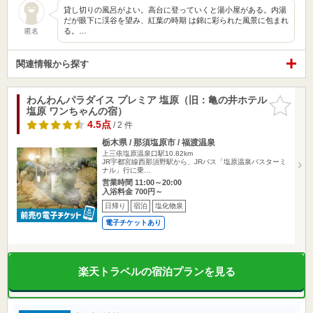
貸し切りの風呂がよい。高台に登っていくと湯小屋がある。内湯
だが眼下に渓谷を望み、紅葉の時期 は錦に彩られた風景に包まれ
る。…
匿名
関連情報から探す
わんわんパラダイス プレミア 塩原（旧：亀の井ホテル
お気に入
塩原 ワンちゃんの宿）
りに追加
4.5点
/ 2 件
栃木県 / 那須塩原市 / 福渡温泉
上三依塩原温泉口駅10.82km
JR宇都宮線西那須野駅から、JRバス「塩原温泉バスターミ
ナル」行に乗…
営業時間 11:00～20:00
入浴料金 700円～
日帰り
宿泊
塩化物泉
電子チケットあり
楽天トラベルの宿泊プランを見る