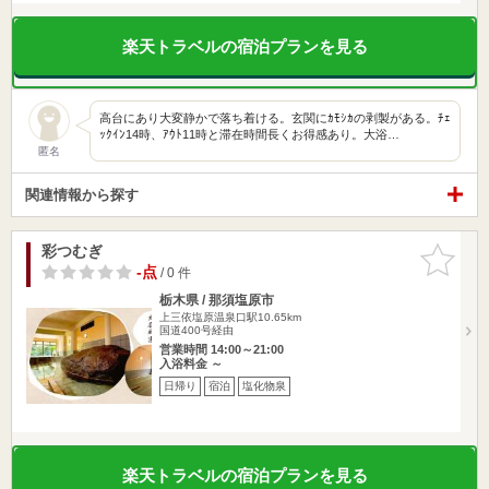
楽天トラベルの宿泊プランを見る
高台にあり大変静かで落ち着ける。玄関にｶﾓｼｶの剥製がある。ﾁｪ
ｯｸｲﾝ14時、ｱｳﾄ11時と滞在時間長くお得感あり。大浴…
匿名
関連情報から探す
彩つむぎ
お気に入
りに追加
-点
/ 0 件
栃木県 / 那須塩原市
上三依塩原温泉口駅10.65km
国道400号経由
営業時間 14:00～21:00
入浴料金 ～
日帰り
宿泊
塩化物泉
楽天トラベルの宿泊プランを見る