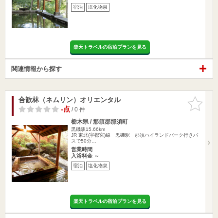
宿泊
塩化物泉
楽天トラベルの宿泊プランを見る
関連情報から探す
合歓林（ネムリン）オリエンタル
お気に入
りに追加
-点
/ 0 件
栃木県 / 那須郡那須町
黒磯駅15.66km
JR 東北(宇都宮)線 黒磯駅 那須ハイランドパーク行きバ
スで50分…
営業時間
入浴料金 ～
宿泊
塩化物泉
楽天トラベルの宿泊プランを見る