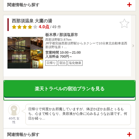
関連情報から探す
西那須温泉 大鷹の湯
お気に入
りに追加
4.0点
/ 49 件
栃木県 / 那須塩原市
西那須野駅3.87km
JR宇都宮線西那須野駅からタクシーで10分東北自動車道西
那須野塩原Ｉ…
営業時間 10:00～21:00
入浴料金 700円～
日帰り
宿泊
塩化物泉
楽天トラベルの宿泊プランを見る
日帰りで何度かお邪魔していますが、体ぽかぽかお肌とぅるも
ち、心まで軽くなり、美容液が心身に沁みるようなお湯です。何
日か経っ…
40代 女
性
関連情報から探す