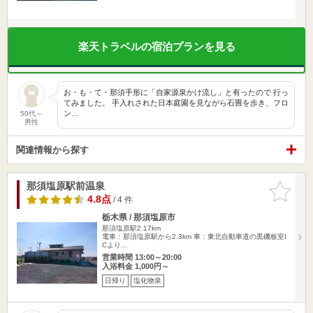
楽天トラベルの宿泊プランを見る
お・も・て・那須手形に「自家源泉かけ流し」と有ったので 行っ
てみました。 手入れされた日本庭園を見ながら石畳を歩き、フロ
ン…
50代～
男性
関連情報から探す
那須塩原駅前温泉
お気に入
りに追加
4.8点
/ 4 件
栃木県 / 那須塩原市
那須塩原駅2.17km
電車：那須塩原駅から2.3km 車：東北自動車道の黒磯板室I
Cより…
営業時間 13:00～20:00
入浴料金 1,000円～
日帰り
塩化物泉