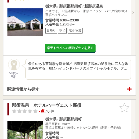
栃木県 / 那須郡那須町 / 新那須温泉
バスでは、JR黒磯駅から 那須ハイランドパーク行約60分
那須ハイラン…
営業時間 6:00～23:00
入浴料金 1,250円～
日帰り
宿泊
塩化物泉
楽天トラベルの宿泊プランを見る
個性のある茶濁湯を露天風呂で満喫 那須高原の温泉地に広大な敷
地を有する、那須ハイランドパークのオフィシャルホテル。グ…
50代～
男性
関連情報から探す
那須温泉 ホテルハーヴェスト那須
お気に入
りに追加
-点
/ 0 件
栃木県 / 那須郡那須町
黒田原駅10.56km
那須塩原駅より無料シャトルバス運行（定期・予約制）
営業時間
入浴料金 ～