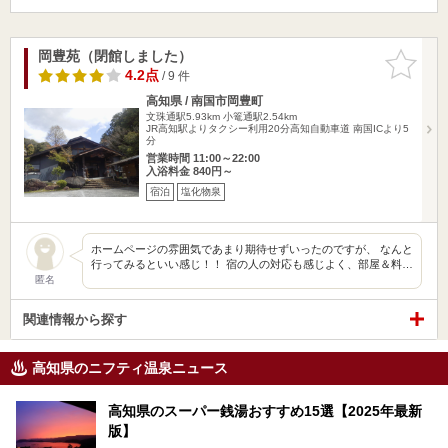
岡豊苑（閉館しました）
お気に入
りに追加
4.2点
/ 9 件
高知県 / 南国市岡豊町
文珠通駅5.93km
小篭通駅2.54km
JR高知駅よりタクシー利用20分高知自動車道 南国ICより5
分
営業時間 11:00～22:00
入浴料金 840円～
宿泊
塩化物泉
ホームページの雰囲気であまり期待せずいったのですが、 なんと
行ってみるといい感じ！！ 宿の人の対応も感じよく、部屋＆料…
匿名
関連情報から探す
高知県のニフティ温泉ニュース
高知県のスーパー銭湯おすすめ15選【2025年最新
版】