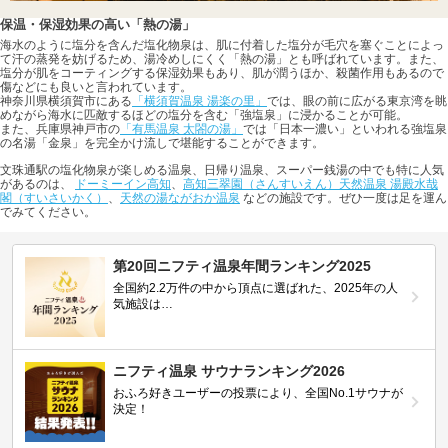
保温・保湿効果の高い「熱の湯」
海水のように塩分を含んだ塩化物泉は、肌に付着した塩分が毛穴を塞ぐことによっ
て汗の蒸発を妨げるため、湯冷めしにくく「熱の湯」とも呼ばれています。また、
塩分が肌をコーティングする保湿効果もあり、肌が潤うほか、殺菌作用もあるので
傷などにも良いと言われています。
神奈川県横須賀市にある
「横須賀温泉 湯楽の里」
では、眼の前に広がる東京湾を眺
めながら海水に匹敵するほどの塩分を含む「強塩泉」に浸かることが可能。
また、兵庫県神戸市の
「有馬温泉 太閤の湯」
では「日本一濃い」といわれる強塩泉
の名湯「金泉」を完全かけ流しで堪能することができます。
文珠通駅の塩化物泉が楽しめる温泉、日帰り温泉、スーパー銭湯の中でも特に人気
があるのは、
ドーミーイン高知
、
高知三翠園（さんすいえん）天然温泉 湯殿水哉
閣（すいさいかく）
、
天然の湯ながおか温泉
などの施設です。ぜひ一度は足を運ん
でみてください。
第20回ニフティ温泉年間ランキング2025
全国約2.2万件の中から頂点に選ばれた、2025年の人
気施設は…
ニフティ温泉 サウナランキング2026
おふろ好きユーザーの投票により、全国No.1サウナが
決定！