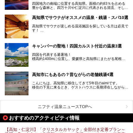
四国地方の南端に位置する高知県。面積の約83％を占める
豊かな森林と、四万十川や仁淀川に代表される清流、そして
青く輝く太平洋に面して約700㎞もの海岸線が続く、自然の
魅力がぎゅっと詰まった県です。
高知県でサウナがオススメの温泉・銭湯・スパ10選
高知県はまた、カツオのたたきをはじめとする海産物や清流
で育つ川魚、大皿にごちそうがどっさり盛られた皿鉢料理、
高知県でサウナが楽しめる温浴施設を探している方は必見で
柚子などの柑橘類、地酒といったグルメが充実していること
す！
でも知られます。ここでは、温泉とあわせて自然の景観やグ
この記事では、高知県内でおすすめするサウナを詳しく紹介
ルメも満喫できる、高知県でおすすめのスーパー銭湯をご紹
します。
介します。
高知市内から、大自然に囲まれたサウナまで厳選してます。
キャンパーの聖地！四国カルスト付近の温泉3選
ぜひこれを読んで高知のサウナ探しの参考してくださいね！
四国を代表する避暑地！
標高約1400mに位置し、愛媛県と高知県にまたがる尾根沿
いに広がる「四国カルスト」。
夏はキャンパーでにぎわい、街明かりもほぼなく満点の星空
高知市にもあるの？昔ながらの老舗銭湯4選
が見れる場所。
そんな街から外れた景色のとってもいい場所なんですが、日
こんにちは、高知県に移住してきて5年目のaimiです。
帰り温泉（お風呂）がありません。
移住の下見に来るとき、ゲストハウスに長期滞在しながら観
中でもライターおすすめの３つの温泉をご紹介します。
光していたのですが。
そのときにお世話になったのが高知市内にある銭湯。
テントを張ってから温泉に向かうのもいいですが、場所取り
高知市というと、高知県の人口の半分が集まっているにぎや
などが問題なければ、温泉に入ってから向かうことをオスス
かなイメージがある方も多いかと思いますが、昔ながらの老
メします。
ニフティ温泉ニュースTOPへ
舗銭湯がけっこうな数あるのですよ。
なぜなら最寄り温泉でも車で４０分、山を降りていかねばな
りませんからね…！！
規模は小さいながら、元気に営業中なので観光がてら訪問し
おすすめのアクティビティ情報
てみてはいかがでしょう？
もしくは、翌日キャンプ帰りに立ち寄るのもおすすめです。
JR高知駅から近いものもあるので、公共交通オンリー派もO
Kですよ♪
【高知・仁淀川】「クリスタルカヤック」全部付き定番プラン～
それでは見ていきましょう。