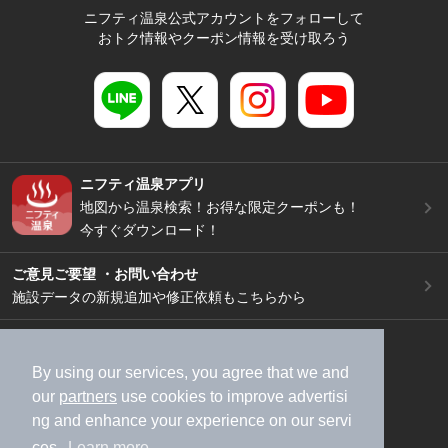
ニフティ温泉公式アカウントをフォローして
おトク情報やクーポン情報を受け取ろう
ニフティ温泉アプリ
地図から温泉検索！お得な限定クーポンも！
今すぐダウンロード！
ご意見ご要望 ・お問い合わせ
施設データの新規追加や修正依頼もこちらから
スマートフォン
/
PC
加盟店募集（資料請求）
広告出稿のご案内
By using our services, you agree that we and
our
partners
use cookies to improve advertisi
利用規約
ライフスタイルMEMBERS+規約
ng and enhance your experience on our servi
特定商取引法に基づく表記
ヘルプ
採用情報
ces.
Learn more