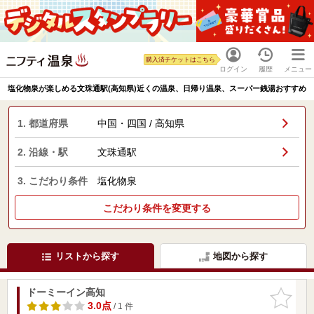
購入済チケットはこちら
ログイン
履歴
メニュー
塩化物泉が楽しめる文珠通駅(高知県)近くの温泉、日帰り温泉、スーパー銭湯おすすめ
1. 都道府県
中国・四国 / 高知県
2. 沿線・駅
文珠通駅
3. こだわり条件
塩化物泉
こだわり条件を変更する
リストから探す
地図から探す
ドーミーイン高知
お気に入
りに追加
3.0点
/ 1 件