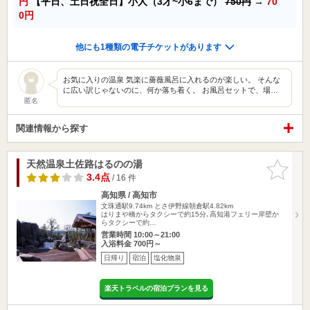
円
【平日、土日祝全日】小人（3才~小6まで）
750円
→
70
0円
他にも1種類の電子チケットがあります
お気に入りの温泉 気楽に薔薇風呂に入れるのが楽しい。 そんな
に広い訳じゃないのに、何か落ち着く。 お風呂セットで、場…
匿名
関連情報から探す
天然温泉土佐路はるのの湯
お気に入
りに追加
3.4点
/ 16 件
高知県 / 高知市
文珠通駅9.74km
とさ伊野線朝倉駅4.82km
はりまや橋からタクシーで約15分､高知港フェリー岸壁か
らタクシーで約…
営業時間 10:00～21:00
入浴料金 700円～
日帰り
宿泊
塩化物泉
楽天トラベルの宿泊プランを見る