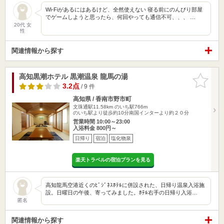
Wi-Fiがあるにはあるけど、全然使えない 寝る前にのんびり部屋
でゲームしようと思ったら、何回やっても通信不可、、、 …
20代 女
性
関連情報から探す
高知黒潮ホテル 黒潮温泉 龍馬の湯
お気に入
りに追加
3.2点
/ 9 件
高知県 / 香南市野市町
文珠通駅11.58km
のいち駅766m
のいち駅より徒歩約10分南国インターより約２０分
営業時間 10:00～23:00
入浴料金 800円～
日帰り
宿泊
塩化物泉
楽天トラベルの宿泊プランを見る
高知龍馬空港近くのﾋﾞｼﾞﾈｽﾎﾃﾙに併設された、日帰り温泉入浴施
設。日曜日の午後、寄ってみました。ﾎﾃﾙ右手の日帰り入浴…
匿名
関連情報から探す