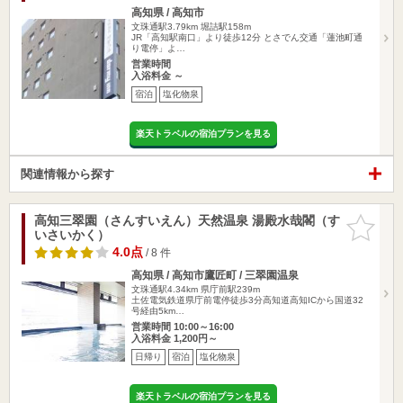
高知県 / 高知市
文珠通駅3.79km
堀詰駅158m
JR「高知駅南口」より徒歩12分 とさでん交通「蓮池町通
り電停」よ…
営業時間
入浴料金 ～
宿泊
塩化物泉
楽天トラベルの宿泊プランを見る
関連情報から探す
高知三翠園（さんすいえん）天然温泉 湯殿水哉閣（す
お気に入
いさいかく）
りに追加
4.0点
/ 8 件
高知県 / 高知市鷹匠町 / 三翠園温泉
文珠通駅4.34km
県庁前駅239m
土佐電気鉄道県庁前電停徒歩3分高知道高知ICから国道32
号経由5km…
営業時間 10:00～16:00
入浴料金 1,200円～
日帰り
宿泊
塩化物泉
楽天トラベルの宿泊プランを見る