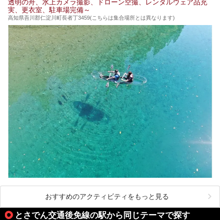
透明の舟、水上カメラ撮影、ドローン空撮、レンタルウェア品充
それではチェックしてきましょう♪
実、更衣室、駐車場完備～
高知県吾川郡仁淀川町長者丁3459(こちらは集合場所とは異なります)
おすすめのアクティビティをもっと見る
とさでん交通後免線の駅から同じテーマで探す