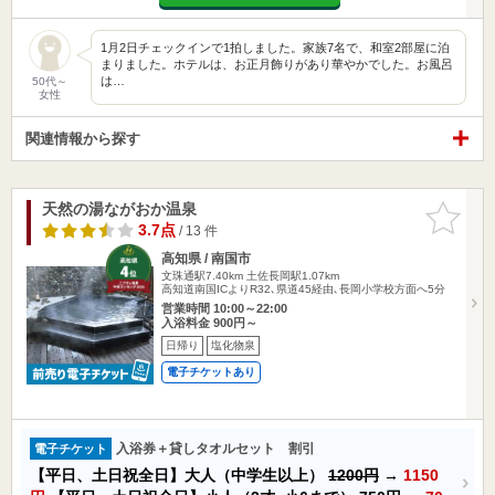
1月2日チェックインで1拍しました。家族7名で、和室2部屋に泊
まりました。ホテルは、お正月飾りがあり華やかでした。お風呂
は…
50代～
女性
関連情報から探す
天然の湯ながおか温泉
お気に入
りに追加
3.7点
/ 13 件
高知県 / 南国市
文珠通駅7.40km
土佐長岡駅1.07km
高知道南国ICよりR32､県道45経由､長岡小学校方面へ5分
営業時間 10:00～22:00
入浴料金 900円～
日帰り
塩化物泉
電子チケットあり
入浴券＋貸しタオルセット 割引
電子チケット
【平日、土日祝全日】大人（中学生以上）
1200円
→
1150