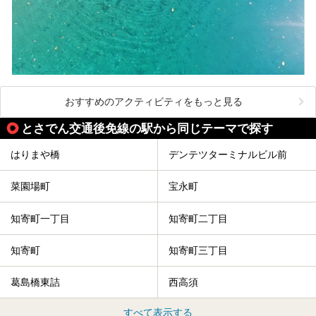
おすすめのアクティビティをもっと見る
とさでん交通後免線の駅から同じテーマで探す
はりまや橋
デンテツターミナルビル前
菜園場町
宝永町
知寄町一丁目
知寄町二丁目
知寄町
知寄町三丁目
葛島橋東詰
西高須
すべて表示する