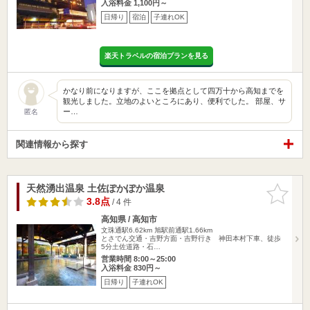
入浴料金 1,100円～
日帰り
宿泊
子連れOK
楽天トラベルの宿泊プランを見る
かなり前になりますが、ここを拠点として四万十から高知までを
観光しました。立地のよいところにあり、便利でした。 部屋、サ
ー…
匿名
関連情報から探す
天然湧出温泉 土佐ぽかぽか温泉
お気に入
りに追加
3.8点
/ 4 件
高知県 / 高知市
文珠通駅6.62km
旭駅前通駅1.66km
とさでん交通・吉野方面・吉野行き 神田本村下車、徒歩
5分土佐道路・石…
営業時間 8:00～25:00
入浴料金 830円～
日帰り
子連れOK