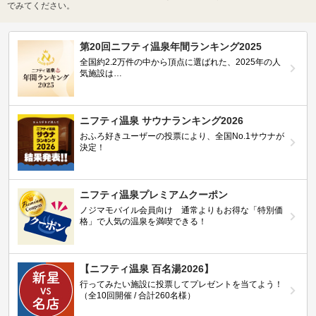
でみてください。
第20回ニフティ温泉年間ランキング2025
全国約2.2万件の中から頂点に選ばれた、2025年の人
気施設は…
ニフティ温泉 サウナランキング2026
おふろ好きユーザーの投票により、全国No.1サウナが
決定！
ニフティ温泉プレミアムクーポン
ノジマモバイル会員向け 通常よりもお得な「特別価
格」で人気の温泉を満喫できる！
【ニフティ温泉 百名湯2026】
行ってみたい施設に投票してプレゼントを当てよう！
（全10回開催 / 合計260名様）