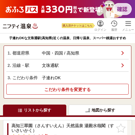
購入済チケットはこちら
ログイン
履歴
メニュー
子連れOKな文珠通駅(高知県)近くの温泉、日帰り温泉、スーパー銭湯おすすめ
1. 都道府県
中国・四国 / 高知県
2. 沿線・駅
文珠通駅
3. こだわり条件
子連れOK
こだわり条件を変更する
リストから探す
地図から探す
高知三翠園（さんすいえん）天然温泉 湯殿水哉閣（す
お気に入
いさいかく）
りに追加