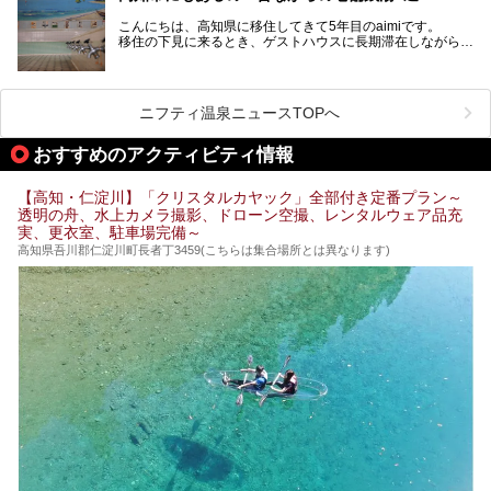
そんな街から外れた景色のとってもいい場所なんですが、日
こんにちは、高知県に移住してきて5年目のaimiです。
帰り温泉（お風呂）がありません。
移住の下見に来るとき、ゲストハウスに長期滞在しながら観
中でもライターおすすめの３つの温泉をご紹介します。
光していたのですが。
そのときにお世話になったのが高知市内にある銭湯。
テントを張ってから温泉に向かうのもいいですが、場所取り
高知市というと、高知県の人口の半分が集まっているにぎや
などが問題なければ、温泉に入ってから向かうことをオスス
かなイメージがある方も多いかと思いますが、昔ながらの老
メします。
ニフティ温泉ニュースTOPへ
舗銭湯がけっこうな数あるのですよ。
なぜなら最寄り温泉でも車で４０分、山を降りていかねばな
りませんからね…！！
規模は小さいながら、元気に営業中なので観光がてら訪問し
おすすめのアクティビティ情報
てみてはいかがでしょう？
もしくは、翌日キャンプ帰りに立ち寄るのもおすすめです。
JR高知駅から近いものもあるので、公共交通オンリー派もO
Kですよ♪
【高知・仁淀川】「クリスタルカヤック」全部付き定番プラン～
それでは見ていきましょう。
透明の舟、水上カメラ撮影、ドローン空撮、レンタルウェア品充
それではチェックしてきましょう♪
実、更衣室、駐車場完備～
高知県吾川郡仁淀川町長者丁3459(こちらは集合場所とは異なります)