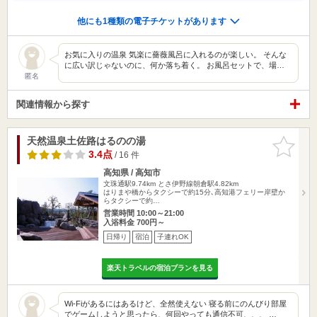
他にも1種類の電子チケットがあります
お気に入りの温泉 気楽に薔薇風呂に入れるのが楽しい。 そんな
に広い訳じゃないのに、何か落ち着く。 お風呂セットで、場…
匿名
関連情報から探す
天然温泉土佐路はるのの湯
お気に入
りに追加
3.4点
/ 16 件
高知県 / 高知市
文珠通駅9.74km
とさ伊野線朝倉駅4.82km
はりまや橋からタクシーで約15分､高知港フェリー岸壁か
らタクシーで約…
営業時間 10:00～21:00
入浴料金 700円～
日帰り
宿泊
子連れOK
楽天トラベルの宿泊プランを見る
Wi-Fiがあるにはあるけど、全然使えない 寝る前にのんびり部屋
でゲームしようと思ったら、何回やっても通信不可、、、 …