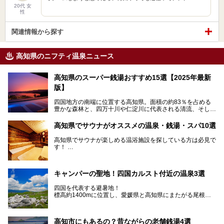
20代 女
性
関連情報から探す
高知県のニフティ温泉ニュース
高知県のスーパー銭湯おすすめ15選【2025年最新
版】
四国地方の南端に位置する高知県。面積の約83％を占める
豊かな森林と、四万十川や仁淀川に代表される清流、そして
青く輝く太平洋に面して約700㎞もの海岸線が続く、自然の
魅力がぎゅっと詰まった県です。
高知県でサウナがオススメの温泉・銭湯・スパ10選
高知県はまた、カツオのたたきをはじめとする海産物や清流
で育つ川魚、大皿にごちそうがどっさり盛られた皿鉢料理、
高知県でサウナが楽しめる温浴施設を探している方は必見で
柚子などの柑橘類、地酒といったグルメが充実していること
す！
でも知られます。ここでは、温泉とあわせて自然の景観やグ
この記事では、高知県内でおすすめするサウナを詳しく紹介
ルメも満喫できる、高知県でおすすめのスーパー銭湯をご紹
します。
介します。
高知市内から、大自然に囲まれたサウナまで厳選してます。
キャンパーの聖地！四国カルスト付近の温泉3選
ぜひこれを読んで高知のサウナ探しの参考してくださいね！
四国を代表する避暑地！
標高約1400mに位置し、愛媛県と高知県にまたがる尾根沿
いに広がる「四国カルスト」。
夏はキャンパーでにぎわい、街明かりもほぼなく満点の星空
高知市にもあるの？昔ながらの老舗銭湯4選
が見れる場所。