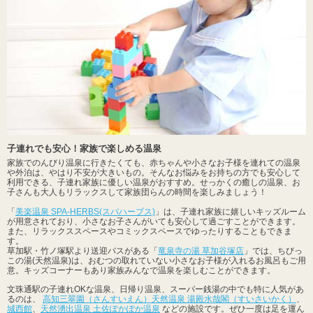
子連れでも安心！家族で楽しめる温泉
家族でのんびり温泉に行きたくても、赤ちゃんや小さなお子様を連れての温泉
や外泊は、やはり不安が大きいもの。そんなお悩みをお持ちの方でも安心して
利用できる、子連れ家族に優しい温泉がおすすめ。せっかくの癒しの温泉、お
子さんも大人もリラックスして家族団らんの時間を楽しみましょう！
「
美楽温泉 SPA-HERBS(スパハーブス)
」は、子連れ家族に嬉しいキッズルーム
が用意されており、小さなお子さんがいても安心して過ごすことができます。
また、リラックススペースやコミックスペースでゆったりすることもできま
す。
草加駅・竹ノ塚駅より送迎バスがある「
竜泉寺の湯 草加谷塚店
」では、ちびっ
この湯(天然温泉)は、おむつの取れていない小さなお子様が入れるお風呂もご用
意。キッズコーナーもあり家族みんなで温泉を楽しむことができます。
文珠通駅の子連れOKな温泉、日帰り温泉、スーパー銭湯の中でも特に人気があ
るのは、
高知三翠園（さんすいえん）天然温泉 湯殿水哉閣（すいさいかく）
、
城西館
、
天然湧出温泉 土佐ぽかぽか温泉
などの施設です。ぜひ一度は足を運ん