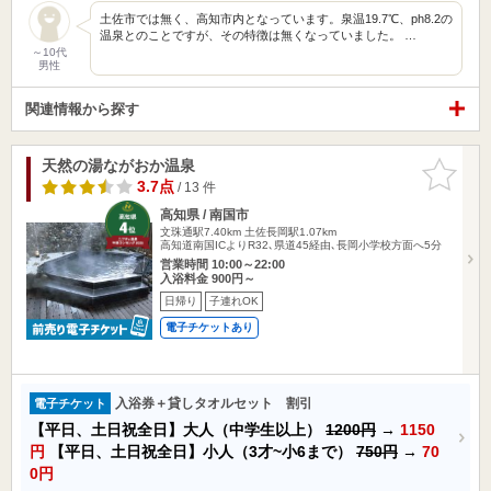
土佐市では無く、高知市内となっています。泉温19.7℃、ph8.2の
温泉とのことですが、その特徴は無くなっていました。 …
～10代
男性
関連情報から探す
天然の湯ながおか温泉
お気に入
りに追加
3.7点
/ 13 件
高知県 / 南国市
文珠通駅7.40km
土佐長岡駅1.07km
高知道南国ICよりR32､県道45経由､長岡小学校方面へ5分
営業時間 10:00～22:00
入浴料金 900円～
日帰り
子連れOK
電子チケットあり
入浴券＋貸しタオルセット 割引
電子チケット
【平日、土日祝全日】大人（中学生以上）
1200円
→
1150
円
【平日、土日祝全日】小人（3才~小6まで）
750円
→
70
0円