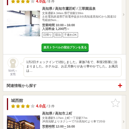
4.0点
/ 8 件
高知県 / 高知市鷹匠町 / 三翠園温泉
文珠通駅4.34km
県庁前駅239m
土佐電気鉄道県庁前電停徒歩3分高知道高知ICから国道32
号経由5km…
営業時間 10:00～16:00
入浴料金 1,200円～
日帰り
宿泊
子連れOK
楽天トラベルの宿泊プランを見る
1月2日チェックインで1拍しました。家族7名で、和室2部屋に泊
まりました。ホテルは、お正月飾りがあり華やかでした。お風呂
は…
50代～
女性
関連情報から探す
城西館
お気に入
りに追加
4.0点
/ 3 件
高知県 / 高知市上町
文珠通駅5.17km
上町一丁目駅77m
JR高知駅よりタクシーで7分高知ICより車で20分
営業時間 12:00～16:00