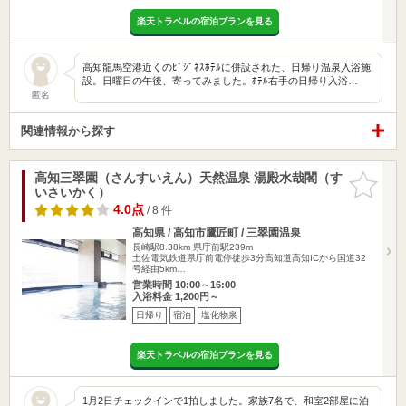
楽天トラベルの宿泊プランを見る
高知龍馬空港近くのﾋﾞｼﾞﾈｽﾎﾃﾙに併設された、日帰り温泉入浴施
設。日曜日の午後、寄ってみました。ﾎﾃﾙ右手の日帰り入浴…
匿名
関連情報から探す
高知三翠園（さんすいえん）天然温泉 湯殿水哉閣（す
お気に入
いさいかく）
りに追加
4.0点
/ 8 件
高知県 / 高知市鷹匠町 / 三翠園温泉
長崎駅8.38km
県庁前駅239m
土佐電気鉄道県庁前電停徒歩3分高知道高知ICから国道32
号経由5km…
営業時間 10:00～16:00
入浴料金 1,200円～
日帰り
宿泊
塩化物泉
楽天トラベルの宿泊プランを見る
1月2日チェックインで1拍しました。家族7名で、和室2部屋に泊