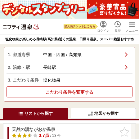
購入済チケットはこちら
ログイン
履歴
メニュー
塩化物泉が楽しめる長崎駅(高知県)近くの温泉、日帰り温泉、スーパー銭湯おすすめ
1. 都道府県
中国・四国 / 高知県
2. 沿線・駅
長崎駅
3. こだわり条件
塩化物泉
こだわり条件を変更する
リストから探す
地図から探す
天然の湯ながおか温泉
お気に入
りに追加
3.7点
/ 13 件