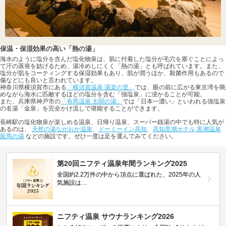
保温・保湿効果の高い「熱の湯」
海水のように塩分を含んだ塩化物泉は、肌に付着した塩分が毛穴を塞ぐことによっ
て汗の蒸発を妨げるため、湯冷めしにくく「熱の湯」とも呼ばれています。また、
塩分が肌をコーティングする保湿効果もあり、肌が潤うほか、殺菌作用もあるので
傷などにも良いと言われています。
神奈川県横須賀市にある
「横須賀温泉 湯楽の里」
では、眼の前に広がる東京湾を眺
めながら海水に匹敵するほどの塩分を含む「強塩泉」に浸かることが可能。
また、兵庫県神戸市の
「有馬温泉 太閤の湯」
では「日本一濃い」といわれる強塩泉
の名湯「金泉」を完全かけ流しで堪能することができます。
長崎駅の塩化物泉が楽しめる温泉、日帰り温泉、スーパー銭湯の中でも特に人気が
あるのは、
天然の湯ながおか温泉
、
ドーミーイン高知
、
高知黒潮ホテル 黒潮温泉
龍馬の湯
などの施設です。ぜひ一度は足を運んでみてください。
第20回ニフティ温泉年間ランキング2025
全国約2.2万件の中から頂点に選ばれた、2025年の人
気施設は…
ニフティ温泉 サウナランキング2026