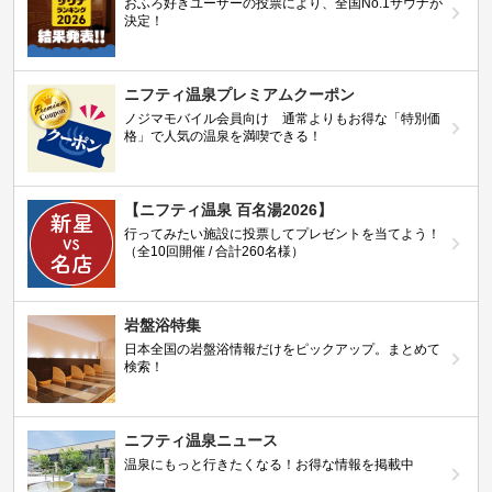
おふろ好きユーザーの投票により、全国No.1サウナが
決定！
ニフティ温泉プレミアムクーポン
ノジマモバイル会員向け 通常よりもお得な「特別価
格」で人気の温泉を満喫できる！
【ニフティ温泉 百名湯2026】
行ってみたい施設に投票してプレゼントを当てよう！
（全10回開催 / 合計260名様）
岩盤浴特集
日本全国の岩盤浴情報だけをピックアップ。まとめて
検索！
ニフティ温泉ニュース
温泉にもっと行きたくなる！お得な情報を掲載中