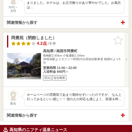
まりました。ホテルは、お正月飾りがあり華やかでした。お風呂
は…
50代～
女性
関連情報から探す
岡豊苑（閉館しました）
お気に入
りに追加
4.2点
/ 9 件
高知県 / 南国市岡豊町
長崎駅2.65km
小篭通駅2.54km
JR高知駅よりタクシー利用20分高知自動車道 南国ICより5
分
営業時間 11:00～22:00
入浴料金 840円～
宿泊
塩化物泉
ホームページの雰囲気であまり期待せずいったのですが、 なんと
行ってみるといい感じ！！ 宿の人の対応も感じよく、部屋＆料…
匿名
関連情報から探す
高知県のニフティ温泉ニュース