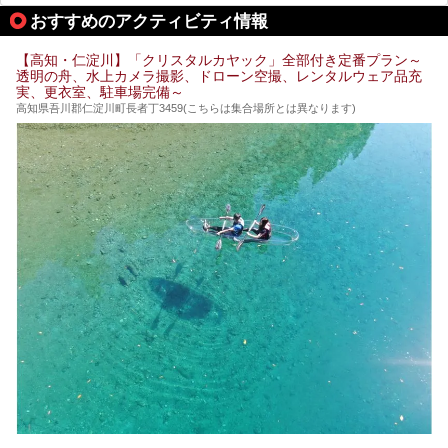
りませんからね…！！
規模は小さいながら、元気に営業中なので観光がてら訪問し
おすすめのアクティビティ情報
てみてはいかがでしょう？
もしくは、翌日キャンプ帰りに立ち寄るのもおすすめです。
JR高知駅から近いものもあるので、公共交通オンリー派もO
Kですよ♪
【高知・仁淀川】「クリスタルカヤック」全部付き定番プラン～
それでは見ていきましょう。
透明の舟、水上カメラ撮影、ドローン空撮、レンタルウェア品充
それではチェックしてきましょう♪
実、更衣室、駐車場完備～
高知県吾川郡仁淀川町長者丁3459(こちらは集合場所とは異なります)