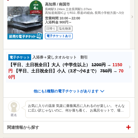
高知県 / 南国市
長崎駅3.24km
土佐長岡駅1.07km
高知道南国ICよりR32､県道45経由､長岡小学校方面へ5分
営業時間 10:00～22:00
入浴料金 900円～
日帰り
塩化物泉
電子チケットあり
入浴券＋貸しタオルセット 割引
電子チケット
【平日、土日祝全日】大人（中学生以上）
1200円
→
1150
円
【平日、土日祝全日】小人（3才~小6まで）
750円
→
70
0円
他にも1種類の電子チケットがあります
お気に入りの温泉 気楽に薔薇風呂に入れるのが楽しい。 そんな
に広い訳じゃないのに、何か落ち着く。 お風呂セットで、場…
匿名
関連情報から探す