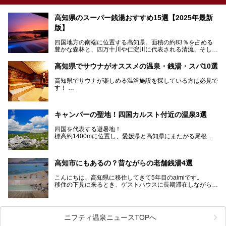
高知県のスーパー銭湯おすすめ15選【2025年最新
版】
四国地方の南端に位置する高知県。面積の約83％を占める
豊かな森林と、四万十川や仁淀川に代表される清流、そして
青く輝く太平洋に面して約700㎞もの海岸線が続く、自然の
魅力がぎゅっと詰まった県です。
高知県でサウナがオススメの温泉・銭湯・スパ10選
高知県はまた、カツオのたたきをはじめとする海産物や清流
で育つ川魚、大皿にごちそうがどっさり盛られた皿鉢料理、
高知県でサウナが楽しめる温浴施設を探している方は必見で
柚子などの柑橘類、地酒といったグルメが充実していること
す！
でも知られます。ここでは、温泉とあわせて自然の景観やグ
この記事では、高知県内でおすすめするサウナを詳しく紹介
ルメも満喫できる、高知県でおすすめのスーパー銭湯をご紹
します。
介します。
高知市内から、大自然に囲まれたサウナまで厳選してます。
キャンパーの聖地！四国カルスト付近の温泉3選
ぜひこれを読んで高知のサウナ探しの参考してくださいね！
四国を代表する避暑地！
標高約1400mに位置し、愛媛県と高知県にまたがる尾根沿
いに広がる「四国カルスト」。
夏はキャンパーでにぎわい、街明かりもほぼなく満点の星空
高知市にもあるの？昔ながらの老舗銭湯4選
が見れる場所。
そんな街から外れた景色のとってもいい場所なんですが、日
こんにちは、高知県に移住してきて5年目のaimiです。
帰り温泉（お風呂）がありません。
移住の下見に来るとき、ゲストハウスに長期滞在しながら観
中でもライターおすすめの３つの温泉をご紹介します。
光していたのですが。
そのときにお世話になったのが高知市内にある銭湯。
テントを張ってから温泉に向かうのもいいですが、場所取り
高知市というと、高知県の人口の半分が集まっているにぎや
などが問題なければ、温泉に入ってから向かうことをオスス
かなイメージがある方も多いかと思いますが、昔ながらの老
メします。
ニフティ温泉ニュースTOPへ
舗銭湯がけっこうな数あるのですよ。
なぜなら最寄り温泉でも車で４０分、山を降りていかねばな