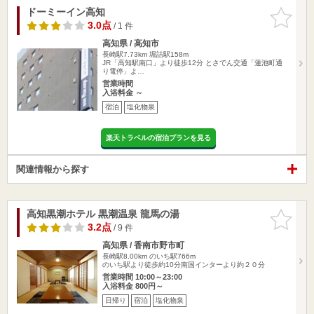
ドーミーイン高知
お気に入
りに追加
3.0点
/ 1 件
高知県 / 高知市
長崎駅7.73km
堀詰駅158m
JR「高知駅南口」より徒歩12分 とさでん交通「蓮池町通
り電停」よ…
営業時間
入浴料金 ～
宿泊
塩化物泉
楽天トラベルの宿泊プランを見る
関連情報から探す
高知黒潮ホテル 黒潮温泉 龍馬の湯
お気に入
りに追加
3.2点
/ 9 件
高知県 / 香南市野市町
長崎駅8.00km
のいち駅766m
のいち駅より徒歩約10分南国インターより約２０分
営業時間 10:00～23:00
入浴料金 800円～
日帰り
宿泊
塩化物泉