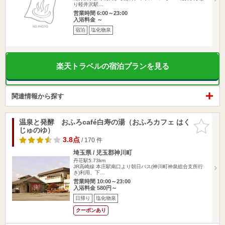
り軽井沢駅…
営業時間 6:00～23:00
入浴料金 ～
宿泊
塩化物泉
楽天トラベルの宿泊プランを見る
関連情報から探す
温泉と発酵 おふろcafé白寿の湯（おふろカフェ はく
お気に入
じゅのゆ）
りに追加
3.8点
/ 170 件
埼玉県 / 児玉郡神川町
丹荘駅5.73km
JR高崎線 本庄駅南口より朝日バス(神川町神泉総合支所行
き)利用、下…
営業時間 10:00～23:00
入浴料金 580円～
日帰り
塩化物泉
クーポンあり