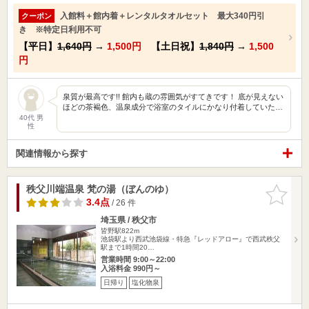
入館料＋館内着＋レンタルタオルセット 最大340円引
クーポン
き ※特定日利用不可
【平日】
1,640円
→
1,500円
【土日祝】
1,840円
→
1,500
円
泉質が最高です!! 館内も蔵の雰囲気がすてきです！ 底が見えない
ほどの茶褐色、温泉成分で浴室のタイルにかなり付着していた…
40代 男
性
関連情報から探す
秩父川端温泉 梵の湯（ぼんのゆ）
お気に入
りに追加
3.4点
/ 26 件
埼玉県 / 秩父市
皆野駅822m
池袋駅より西武池袋線・特急『レッドアロー』で西武秩父
駅まで1時間20…
営業時間 9:00～22:00
入浴料金 990円～
日帰り
塩化物泉