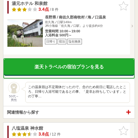
湯元ホテル 和泉館
お気に入
りに追加
3.4点
/ 8 件
長野県 / 南佐久郡南牧村 / 海ノ口温泉
佐久海ノ口駅149m
JR小海線「佐久海ノ口駅」より徒歩約4分
営業時間 10:00～19:00
入浴料金 500円～
日帰り
宿泊
塩化物泉
楽天トラベルの宿泊プランを見る
この温泉宿は不定期休だったので、念のため前日に電話したとこ
ろ、日帰り入浴可能であるとの事、「是非お待ちしています」と
の丁寧…
50代～
男性
関連情報から探す
八塩温泉 神水館
お気に入
りに追加
3.8点
/ 12 件