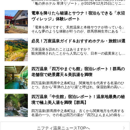
「亀の井ホテル 草津リゾート」が2025年12月25日にリニュ
ーアルオープンしました。
ロビーや客室が綺麗になって、上州グルメにこだわったビュ
電車を降りたら秘湯とサウナ！宿泊もできる「水沼
ッフェも人気！アクセスはシャトルバスで楽々、さらに草津
ヴィレッジ」体験レポート
温泉にある姉妹ホテルの「草津温泉 大東舘」「亀の井ホテ
ル 草津湯畑」の湯めぐりまで楽しめます。
「電車を降りてすぐ、天然温泉と本格サウナが待っている」
そんな夢のような体験が叶うのが、群馬県桐生市にある「駅
今回はそんな「亀の井ホテル 草津リゾート」を徹底レポー
の天然温泉&サウナの森 水沼ヴィレッジ」です。
ト！
日帰り温泉の「水沼の湯」と宿泊もできる「サウナの森」、
必見！万座温泉ガイド＆おすすめホテル・旅館10選
２つのエリアがあります。
───
提供元：アイコニア・ホスピタリティ株式会社【PR】
万座温泉を訪れたことはありますか？
今回は、その中でも特にユニークな駅直結の「水沼の湯」の
この記事は亀の井ホテル 草津リゾートのPR記事です。
観光開発されたことから人気になり、日本一の硫黄泉として
魅力に焦点を当て、温泉好き、サウナー、そして電車旅好き
も有名な温泉地です。
も必見の、心と体がリフレッシュする水沼ヴィレッジの体験
レポートをお届けします。
万座温泉が何県にあるのか、どんな温泉なのか、知らない方
四万温泉「四万やまぐち館」宿泊レポート！群馬の
も多いかもしれません。
老舗宿で絶景露天＆美肌湯を満喫
そこで筆者である私が実際に行ってみました！万座温泉の楽
しみ方や周辺の観光地を解説します。
四万温泉(群馬県中之条町)は、関東地方を代表する名湯のひ
また、日帰り入浴できる温泉から混浴可能な温泉まで、おす
とつ。古から“草津の上がり湯”と呼ばれ、保湿効果の高い美
すめの入浴施設もご紹介します！
肌湯として有名な存在です。
四万温泉「中生館」宿泊レポート！温泉地最奥の秘
「四万やまぐち館」は、この地を代表する旅館の一つ。日帰
境で極上美人湯を満喫【群馬】
り入浴も可能ですが、やはり宿泊してじっくり楽しむのがベ
スト。今回は筆者自ら宿泊し、人気の絶景露天風呂＆極上美
四万温泉(群馬県中之条町)は、古くから関東地方を代表する
肌湯をはじめ、館内の魅力をたっぷりとご紹介します！
名湯の一つ。その名は四万の湯が『四万(よんまん)の病を癒
す霊泉』であるとする伝説に由来し、現代においても多くの
観光客で賑わう人気温泉地です。
ニフティ温泉ニュースTOPへ