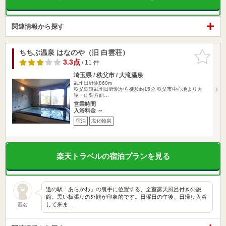
関連情報から探す
ちちぶ温泉 はなのや（旧 白雲荘）
お気に入
りに追加
3.3点
/ 11 件
埼玉県 / 秩父市 / 大滝温泉
武州日野駅860m
秩父鉄道武州日野駅から徒歩約15分 秩父市中心地より大
滝・山梨方面…
営業時間
入浴料金 ～
宿泊
塩化物泉
楽天トラベルの宿泊プランを見る
道の駅「あらかわ」の裏手に位置する、全室露天風呂付きの旅
館。黒い板張りの外観が印象的です。日曜日の午後、日帰り入浴
して来ま…
匿名