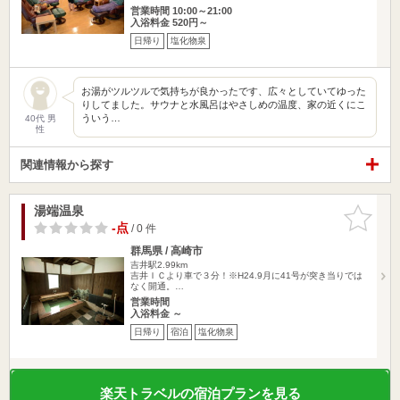
営業時間 10:00～21:00
入浴料金 520円～
日帰り
塩化物泉
お湯がツルツルで気持ちが良かったです、広々としていてゆった
りしてました。サウナと水風呂はやさしめの温度、家の近くにこ
ういう…
40代 男
性
関連情報から探す
湯端温泉
お気に入
りに追加
-点
/ 0 件
群馬県 / 高崎市
吉井駅2.99km
吉井ＩＣより車で３分！※H24.9月に41号が突き当りでは
なく開通。…
営業時間
入浴料金 ～
日帰り
宿泊
塩化物泉
楽天トラベルの宿泊プランを見る