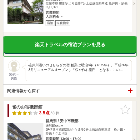
信越本線 磯部駅より徒歩7分上信越自動車道 松井田・妙義I
CよりR1…
営業時間
入浴料金 ～
宿泊
塩化物泉
楽天トラベルの宿泊プランを見る
碓井川沿いのせせらぎの宿 創業は明治8年（1875年）。平成26年
3月リニューアルオープンし「桜や作右衛門」となる。この…
50代～
男性
関連情報から探す
雀のお宿磯部館
お気に入
りに追加
3.5点
/ 8 件
群馬県 / 安中市磯部
磯部駅552m
JR信越本線磯部駅から徒歩5分上信越自動車道 松井田・
妙義ＩＣより国…
営業時間 13:00～17:00