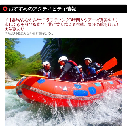
「中生館」は四万温泉最奥に位置し、秘境感漂う老舗宿。泉
質の良さ(特に美人湯効果)に定評があり、知る人ぞ知る穴場
おすすめのアクティビティ情報
的存在です。今回は筆者自ら宿泊し、自慢の温泉をはじめ食
事・客室・共有スペースなど、宿の全貌を徹底紹介します。
✅【群馬/みなかみ/半日ラフティング3時間＆ツアー写真無料！】
水しぶきを浴びる喜び、共に乗り越える挑戦。冒険の舵を取れ！
★学割あり
群馬県利根郡みなかみ町綱子145-1