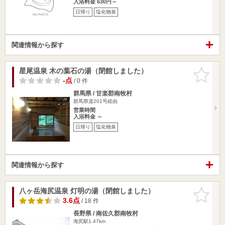
入浴料金 630円～
日帰り
塩化物泉
関連情報から探す
星尾温泉 木の葉石の湯（閉館しました）
お気に入
りに追加
-点
/ 0 件
群馬県 / 甘楽郡南牧村
群馬県道201号経由
営業時間
入浴料金 ～
日帰り
塩化物泉
関連情報から探す
八ヶ岳海尻温泉 灯明の湯（閉館しました）
お気に入
りに追加
3.6点
/ 18 件
長野県 / 南佐久郡南牧村
海尻駅1.47km