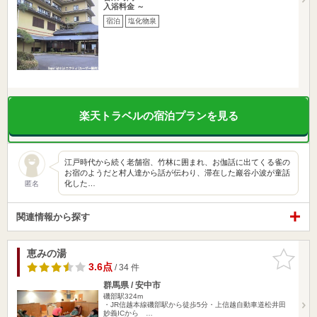
入浴料金 ～
宿泊
塩化物泉
楽天トラベルの宿泊プランを見る
江戸時代から続く老舗宿、竹林に囲まれ、お伽話に出てくる雀の
お宿のようだと村人達から話が伝わり、滞在した巖谷小波が童話
化した…
匿名
関連情報から探す
恵みの湯
お気に入
りに追加
3.6点
/ 34 件
群馬県 / 安中市
磯部駅324m
・JR信越本線磯部駅から徒歩5分・上信越自動車道松井田
妙義ICから …