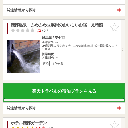
関連情報から探す
磯部温泉 ふわふわ豆腐鍋のおいしいお宿 見晴館
お気に入
りに追加
-点
/ 0 件
群馬県 / 安中市
磯部駅265m
JR磯部駅より徒歩５分 / 上信越自動車道 松井田妙義ICより
１０分…
営業時間
入浴料金 ～
宿泊
塩化物泉
楽天トラベルの宿泊プランを見る
関連情報から探す
ホテル磯部ガーデン
お気に入
りに追加