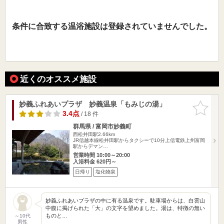
条件に合致する温浴施設は登録されていませんでした。
近くのオススメ施設
妙義ふれあいプラザ 妙義温泉「もみじの湯」
お気に入
りに追加
3.4点
/ 18 件
群馬県 / 富岡市妙義町
西松井田駅2.66km
JR信越本線松井田駅からタクシーで10分上信電鉄上州富岡
駅からデマン…
営業時間 10:00～20:00
入浴料金 620円～
日帰り
塩化物泉
妙義ふれあいプラザの中に有る温泉です。駐車場からは、白雲山
中腹に掲げられた「大」の文字を望めました。湯は、特徴の無い
ものと…
～10代
男性