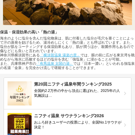
保温・保湿効果の高い「熱の湯」
海水のように塩分を含んだ塩化物泉は、肌に付着した塩分が毛穴を塞ぐことによっ
て汗の蒸発を妨げるため、湯冷めしにくく「熱の湯」とも呼ばれています。また、
塩分が肌をコーティングする保湿効果もあり、肌が潤うほか、殺菌作用もあるので
傷などにも良いと言われています。
神奈川県横須賀市にある
「横須賀温泉 湯楽の里」
では、眼の前に広がる東京湾を眺
めながら海水に匹敵するほどの塩分を含む「強塩泉」に浸かることが可能。
また、兵庫県神戸市の
「有馬温泉 太閤の湯」
では「日本一濃い」といわれる強塩泉
の名湯「金泉」を完全かけ流しで堪能することができます。
第20回ニフティ温泉年間ランキング2025
全国約2.2万件の中から頂点に選ばれた、2025年の人
気施設は…
ニフティ温泉 サウナランキング2026
おふろ好きユーザーの投票により、全国No.1サウナが
決定！