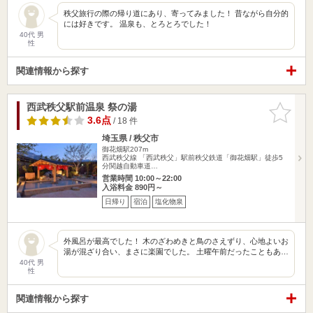
秩父旅行の際の帰り道にあり、寄ってみました！ 昔ながら自分的
には好きです。 温泉も、とろとろでした！
40代 男
性
関連情報から探す
西武秩父駅前温泉 祭の湯
お気に入
りに追加
3.6点
/ 18 件
埼玉県 / 秩父市
御花畑駅207m
西武秩父線 「西武秩父」駅前秩父鉄道「御花畑駅」徒歩5
分関越自動車道…
営業時間 10:00～22:00
入浴料金 890円～
日帰り
宿泊
塩化物泉
外風呂が最高でした！ 木のざわめきと鳥のさえずり、心地よいお
湯が混ざり合い、まさに楽園でした。 土曜午前だったこともあ…
40代 男
性
関連情報から探す