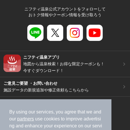
ニフティ温泉公式アカウントをフォローして
おトク情報やクーポン情報を受け取ろう
ニフティ温泉アプリ
地図から温泉検索！お得な限定クーポンも！
今すぐダウンロード！
ご意見ご要望 ・お問い合わせ
施設データの新規追加や修正依頼もこちらから
スマートフォン
/
PC
加盟店募集（資料請求）
広告出稿のご案内
By using our services, you agree that we and
our
partners
use cookies to improve advertisi
利用規約
ライフスタイルMEMBERS+規約
ng and enhance your experience on our servi
特定商取引法に基づく表記
ヘルプ
採用情報