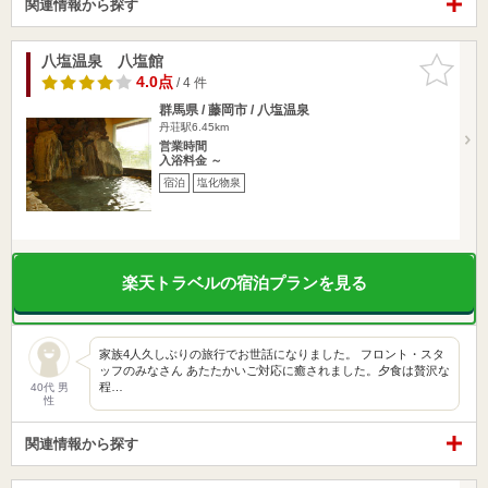
関連情報から探す
八塩温泉 八塩館
お気に入
りに追加
4.0点
/ 4 件
群馬県 / 藤岡市 / 八塩温泉
丹荘駅6.45km
営業時間
入浴料金 ～
宿泊
塩化物泉
楽天トラベルの宿泊プランを見る
家族4人久しぶりの旅行でお世話になりました。 フロント・スタ
ッフのみなさん あたたかいご対応に癒されました。夕食は贅沢な
程…
40代 男
性
関連情報から探す