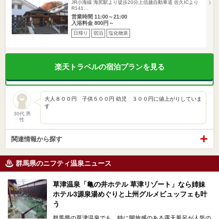
JR小海線 海尻駅より徒歩20分上信越自動車道 佐久ICより
R141…
営業時間 11:00～21:00
入浴料金 800円～
日帰り
宿泊
塩化物泉
楽天トラベルの宿泊プランを見る
大人８００円 子供５００円 幼児 ３００円に値上がりしていま
す
30代 男
性
関連情報から探す
群馬県のニフティ温泉ニュース
草津温泉「亀の井ホテル 草津リゾート」なら姉妹
ホテル3源泉湯めぐりと上州グルメビュッフェも叶
う
群馬県の草津温泉でも、特に開放感のある露天風呂が人気の