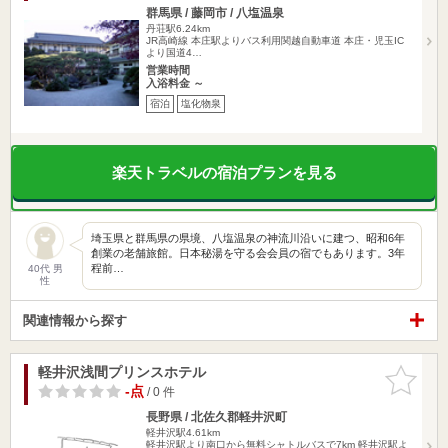
群馬県 / 藤岡市 / 八塩温泉
丹荘駅6.24km
JR高崎線 本庄駅よりバス利用関越自動車道 本庄・児玉IC
より国道4…
営業時間
入浴料金 ～
宿泊
塩化物泉
楽天トラベルの宿泊プランを見る
埼玉県と群馬県の県境、八塩温泉の神流川沿いに建つ、昭和6年
創業の老舗旅館。日本秘湯を守る会会員の宿でもあります。3年
程前…
40代 男
性
関連情報から探す
軽井沢浅間プリンスホテル
お気に入
りに追加
-点
/ 0 件
長野県 / 北佐久郡軽井沢町
軽井沢駅4.61km
軽井沢駅より南口から無料シャトルバスで7km 軽井沢駅よ