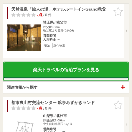
天然温泉「旅人の湯」ホテルルートインGrand秩父
お気に入
りに追加
-点
/ 0 件
埼玉県 / 秩父市
秩父駅383m
秩父駅より徒歩で約6分
営業時間
入浴料金 ～
宿泊
塩化物泉
楽天トラベルの宿泊プランを見る
関連情報から探す
都市農山村交流センター 鉱泉みずがきランド
お気に入
りに追加
-点
/ 0 件
山梨県 / 北杜市
野辺山駅9.09km
中央自動車須玉ICより
営業時間