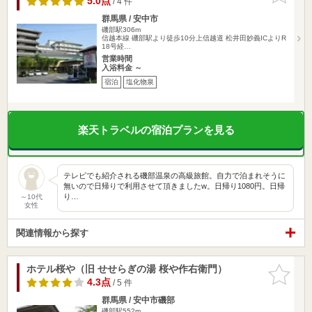
5.0点
/ 4 件
群馬県 / 安中市
磯部駅306m
信越本線 磯部駅より徒歩10分上信越道 松井田妙義ICよりR
18号経…
営業時間
入浴料金 ～
宿泊
塩化物泉
楽天トラベルの宿泊プランを見る
テレビでも紹介される磯部温泉の高級旅館。自力で泊まれそうに
無いので日帰りで利用させて頂きましたw。日帰り1080円。日帰
り…
～10代
女性
関連情報から探す
ホテル桜や（旧 せせらぎの湯 桜や作右衛門）
お気に入
りに追加
4.3点
/ 5 件
群馬県 / 安中市磯部
磯部駅552m