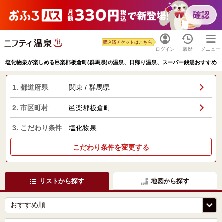
購入済チケットはこちら
ログイン
履歴
メニュー
塩化物泉が楽しめる邑楽郡板倉町(群馬県)の温泉、日帰り温泉、スーパー銭湯おすすめ
1. 都道府県
関東 / 群馬県
2. 市区町村
邑楽郡板倉町
3. こだわり条件
塩化物泉
こだわり条件を変更する
リストから探す
地図から探す