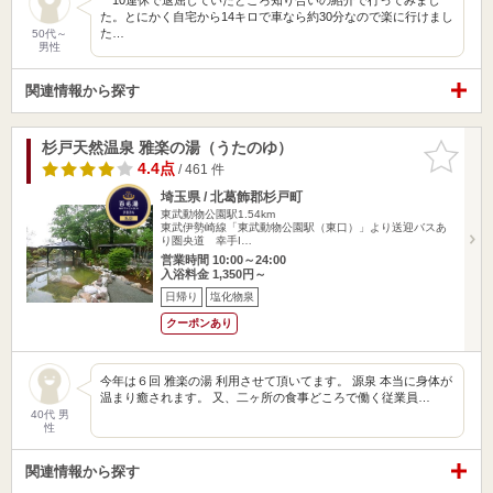
た。とにかく自宅から14キロで車なら約30分なので楽に行けまし
た…
50代～
男性
関連情報から探す
杉戸天然温泉 雅楽の湯（うたのゆ）
お気に入
りに追加
4.4点
/ 461 件
埼玉県 / 北葛飾郡杉戸町
東武動物公園駅1.54km
東武伊勢崎線「東武動物公園駅（東口）」より送迎バスあ
り圏央道 幸手I…
営業時間 10:00～24:00
入浴料金 1,350円～
日帰り
塩化物泉
クーポンあり
今年は６回 雅楽の湯 利用させて頂いてます。 源泉 本当に身体が
温まり癒されます。 又、二ヶ所の食事どころで働く従業員…
40代 男
性
関連情報から探す