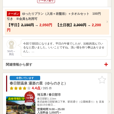
クーポンあり
ゆったりプラン（入浴＋岩盤浴）＋タオルセット 100円
クーポン
引き ※会員も利用可
【平日】
2,150円
→
2,050円
【土日祝】
2,300円
→
2,200
円
今回で3回目になります。平日の午後でしたが、比較的混んでい
るなと思いました。いいことですね。洗い場を待つ事はありませ
んし、…
50代～
男性
関連情報から探す
お気に入
今空いています
りに追加
春日部温泉 湯楽の里（ゆらのさと）
4.4点
/ 395 件
埼玉県 / 春日部市
春日部駅1.11km
東武線春日部駅東口下車、駅前通り（公園橋通り）を 直進
徒歩15分春日…
営業時間 9:00～25:00
入浴料金 1,050円～