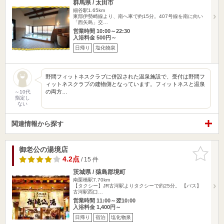
群馬県 / 太田市
細谷駅1.65km
東部伊勢崎線より、南へ車で約15分。407号線を南に向い
「西矢島」交…
営業時間 10:00～22:30
入浴料金 500円～
日帰り
塩化物泉
野間フィットネスクラブに併設された温泉施設で、受付は野間フ
ィットネスクラブの建物側となっています。フィットネスと温泉
の両方…
～10代
指定し
ない
関連情報から探す
御老公の湯境店
お気に入
りに追加
4.2点
/ 15 件
茨城県 / 猿島郡境町
南栗橋駅7.70km
【タクシー】JR古河駅よりタクシーで約25分。 【バス】
古河駅西口…
営業時間 11:00～翌10:00
入浴料金 1,400円～
日帰り
宿泊
塩化物泉