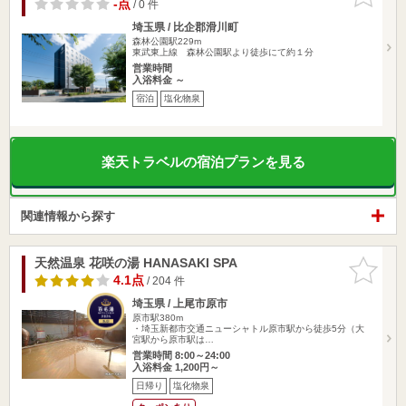
りに追加
-点
/ 0 件
埼玉県 / 比企郡滑川町
森林公園駅229m
東武東上線 森林公園駅より徒歩にて約１分
営業時間
入浴料金 ～
宿泊
塩化物泉
楽天トラベルの宿泊プランを見る
関連情報から探す
天然温泉 花咲の湯 HANASAKI SPA
お気に入
りに追加
4.1点
/ 204 件
埼玉県 / 上尾市原市
原市駅380m
・埼玉新都市交通ニューシャトル原市駅から徒歩5分（大
宮駅から原市駅は…
営業時間 8:00～24:00
入浴料金 1,200円～
日帰り
塩化物泉