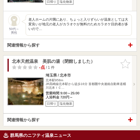
日帰り
塩化物泉
老人ホームの片隅にあり、ちょっと入りずらいが温泉としては大
変良いが地元の老人がカラオケが無料のためカラオケ目的者が多
いので…
50代～
男性
関連情報から探す
北本天然温泉 美肌の湯（閉館しました）
お気に入
りに追加
-点
/ 1 件
埼玉県 / 北本市
北本駅958m
JR高崎線北本駅から徒歩16分 首都圏中央連絡自動車道桶
川北本ＩＣ…
営業時間 9:00～25:00
入浴料金 720円～
日帰り
塩化物泉
関連情報から探す
群馬県のニフティ温泉ニュース