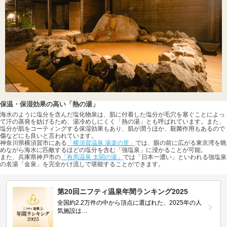
保温・保湿効果の高い「熱の湯」
海水のように塩分を含んだ塩化物泉は、肌に付着した塩分が毛穴を塞ぐことによっ
て汗の蒸発を妨げるため、湯冷めしにくく「熱の湯」とも呼ばれています。また、
塩分が肌をコーティングする保湿効果もあり、肌が潤うほか、殺菌作用もあるので
傷などにも良いと言われています。
神奈川県横須賀市にある
「横須賀温泉 湯楽の里」
では、眼の前に広がる東京湾を眺
めながら海水に匹敵するほどの塩分を含む「強塩泉」に浸かることが可能。
また、兵庫県神戸市の
「有馬温泉 太閤の湯」
では「日本一濃い」といわれる強塩泉
の名湯「金泉」を完全かけ流しで堪能することができます。
第20回ニフティ温泉年間ランキング2025
全国約2.2万件の中から頂点に選ばれた、2025年の人
気施設は…