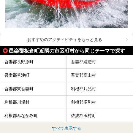
おすすめのアクティビティをもっと見る
邑楽郡板倉町近隣の市区町村から同じテーマで探す
吾妻郡長野原町
吾妻郡嬬恋村
吾妻郡草津町
吾妻郡高山村
吾妻郡東吾妻町
利根郡片品村
利根郡川場村
利根郡昭和村
利根郡みなかみ町
佐波郡玉村町
すべて表示する