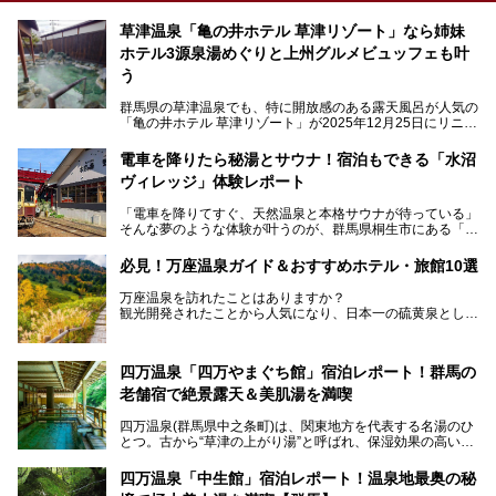
草津温泉「亀の井ホテル 草津リゾート」なら姉妹
ホテル3源泉湯めぐりと上州グルメビュッフェも叶
う
群馬県の草津温泉でも、特に開放感のある露天風呂が人気の
「亀の井ホテル 草津リゾート」が2025年12月25日にリニュ
ーアルオープンしました。
ロビーや客室が綺麗になって、上州グルメにこだわったビュ
電車を降りたら秘湯とサウナ！宿泊もできる「水沼
ッフェも人気！アクセスはシャトルバスで楽々、さらに草津
ヴィレッジ」体験レポート
温泉にある姉妹ホテルの「草津温泉 大東舘」「亀の井ホテ
ル 草津湯畑」の湯めぐりまで楽しめます。
「電車を降りてすぐ、天然温泉と本格サウナが待っている」
そんな夢のような体験が叶うのが、群馬県桐生市にある「駅
今回はそんな「亀の井ホテル 草津リゾート」を徹底レポー
の天然温泉&サウナの森 水沼ヴィレッジ」です。
ト！
日帰り温泉の「水沼の湯」と宿泊もできる「サウナの森」、
必見！万座温泉ガイド＆おすすめホテル・旅館10選
２つのエリアがあります。
───
提供元：アイコニア・ホスピタリティ株式会社【PR】
万座温泉を訪れたことはありますか？
今回は、その中でも特にユニークな駅直結の「水沼の湯」の
この記事は亀の井ホテル 草津リゾートのPR記事です。
観光開発されたことから人気になり、日本一の硫黄泉として
魅力に焦点を当て、温泉好き、サウナー、そして電車旅好き
も有名な温泉地です。
も必見の、心と体がリフレッシュする水沼ヴィレッジの体験
レポートをお届けします。
万座温泉が何県にあるのか、どんな温泉なのか、知らない方
四万温泉「四万やまぐち館」宿泊レポート！群馬の
も多いかもしれません。
老舗宿で絶景露天＆美肌湯を満喫
そこで筆者である私が実際に行ってみました！万座温泉の楽
しみ方や周辺の観光地を解説します。
四万温泉(群馬県中之条町)は、関東地方を代表する名湯のひ
また、日帰り入浴できる温泉から混浴可能な温泉まで、おす
とつ。古から“草津の上がり湯”と呼ばれ、保湿効果の高い美
すめの入浴施設もご紹介します！
肌湯として有名な存在です。
四万温泉「中生館」宿泊レポート！温泉地最奥の秘
「四万やまぐち館」は、この地を代表する旅館の一つ。日帰