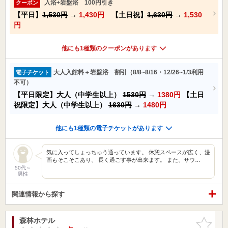
入浴+岩盤浴 100円引き
クーポン
【平日】
1,530円
→
1,430円
【土日祝】
1,630円
→
1,530
円
他にも1種類のクーポンがあります
大人入館料＋岩盤浴 割引（8/8~8/16・12/26~1/3利用
電子チケット
不可）
【平日限定】大人（中学生以上）
1530円
→
1380円
【土日
祝限定】大人（中学生以上）
1630円
→
1480円
他にも1種類の電子チケットがあります
気に入ってしょっちゅう通っています。 休憩スペースが広く、漫
画もそこそこあり、 長く過ごす事が出来ます。 また、サウ…
50代～
男性
関連情報から探す
森林ホテル
お気に入