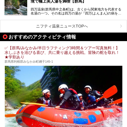
境で極上美人湯を満喫【群馬】
り入浴も可能ですが、やはり宿泊してじっくり楽しむのがベ
スト。今回は筆者自ら宿泊し、人気の絶景露天風呂＆極上美
四万温泉(群馬県中之条町)は、古くから関東地方を代表する
肌湯をはじめ、館内の魅力をたっぷりとご紹介します！
名湯の一つ。その名は四万の湯が『四万(よんまん)の病を癒
す霊泉』であるとする伝説に由来し、現代においても多くの
観光客で賑わう人気温泉地です。
ニフティ温泉ニュースTOPへ
「中生館」は四万温泉最奥に位置し、秘境感漂う老舗宿。泉
質の良さ(特に美人湯効果)に定評があり、知る人ぞ知る穴場
おすすめのアクティビティ情報
的存在です。今回は筆者自ら宿泊し、自慢の温泉をはじめ食
事・客室・共有スペースなど、宿の全貌を徹底紹介します。
✅【群馬/みなかみ/半日ラフティング3時間＆ツアー写真無料！】
水しぶきを浴びる喜び、共に乗り越える挑戦。冒険の舵を取れ！
★学割あり
群馬県利根郡みなかみ町綱子145-1