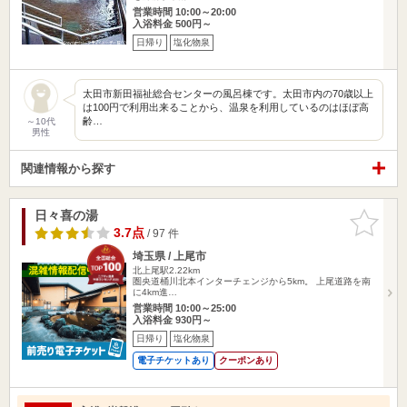
営業時間 10:00～20:00
入浴料金 500円～
日帰り
塩化物泉
太田市新田福祉総合センターの風呂棟です。太田市内の70歳以上
は100円で利用出来ることから、温泉を利用しているのはほぼ高
齢…
～10代
男性
関連情報から探す
日々喜の湯
お気に入
りに追加
3.7点
/ 97 件
埼玉県 / 上尾市
北上尾駅2.22km
圏央道桶川北本インターチェンジから5km。 上尾道路を南
に4km進…
営業時間 10:00～25:00
入浴料金 930円～
日帰り
塩化物泉
電子チケットあり
クーポンあり