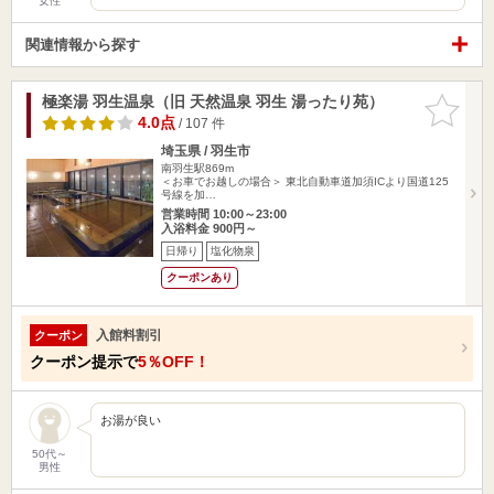
女性
関連情報から探す
極楽湯 羽生温泉（旧 天然温泉 羽生 湯ったり苑）
お気に入
りに追加
4.0点
/ 107 件
埼玉県 / 羽生市
南羽生駅869m
＜お車でお越しの場合＞ 東北自動車道加須ICより国道125
号線を加…
営業時間 10:00～23:00
入浴料金 900円～
日帰り
塩化物泉
クーポンあり
入館料割引
クーポン
クーポン提示で
5％OFF！
お湯が良い
50代～
男性