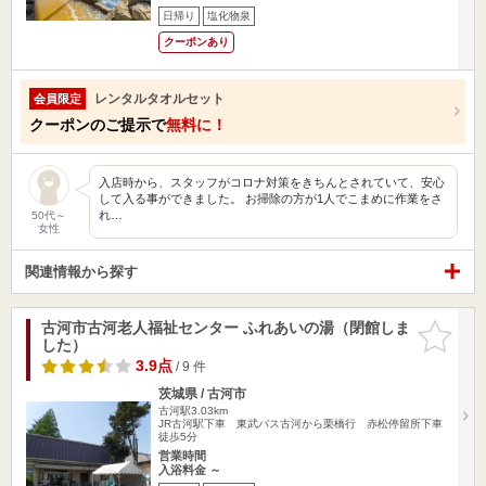
日帰り
塩化物泉
クーポンあり
レンタルタオルセット
会員限定
クーポンのご提示で
無料に！
入店時から、スタッフがコロナ対策をきちんとされていて、安心
して入る事ができました。 お掃除の方が1人でこまめに作業をさ
れ…
50代～
女性
関連情報から探す
古河市古河老人福祉センター ふれあいの湯（閉館しま
お気に入
した）
りに追加
3.9点
/ 9 件
茨城県 / 古河市
古河駅3.03km
JR古河駅下車 東武バス古河から栗橋行 赤松停留所下車
徒歩5分
営業時間
入浴料金 ～