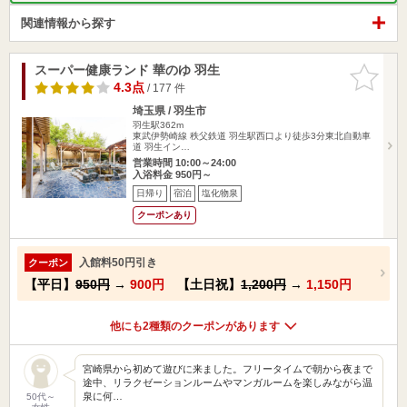
関連情報から探す
スーパー健康ランド 華のゆ 羽生
お気に入
りに追加
4.3点
/ 177 件
埼玉県 / 羽生市
羽生駅362m
東武伊勢崎線 秩父鉄道 羽生駅西口より徒歩3分東北自動車
道 羽生イン…
営業時間 10:00～24:00
入浴料金 950円～
日帰り
宿泊
塩化物泉
クーポンあり
入館料50円引き
クーポン
【平日】
950円
→
900円
【土日祝】
1,200円
→
1,150円
他にも2種類のクーポンがあります
宮崎県から初めて遊びに来ました。フリータイムで朝から夜まで
途中、リラクゼーションルームやマンガルームを楽しみながら温
泉に何…
50代～