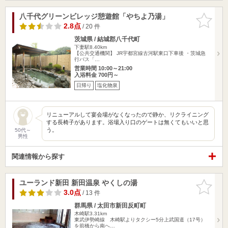
八千代グリーンビレッジ憩遊館「やちよ乃湯」
お気に入
りに追加
2.8点
/ 20 件
茨城県 / 結城郡八千代町
下妻駅8.40km
【公共交通機関】 JR宇都宮線古河駅東口下車後 ・茨城急
行バス「…
営業時間 10:00～21:00
入浴料金 700円～
日帰り
塩化物泉
リニューアルして宴会場がなくなったので静か、リクライニング
する長椅子があります。浴場入り口のゲートは無くてもいいと思
う。
50代～
男性
関連情報から探す
ユーランド新田 新田温泉 やくしの湯
お気に入
りに追加
3.0点
/ 13 件
群馬県 / 太田市新田反町町
木崎駅3.31km
東武伊勢崎線 木崎駅よりタクシー5分上武国道（17号）
を前橋から南へ…