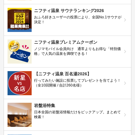
ニフティ温泉 サウナランキング2026
おふろ好きユーザーの投票により、全国No.1サウナが
決定！
ニフティ温泉プレミアムクーポン
ノジマモバイル会員向け 通常よりもお得な「特別価
格」で人気の温泉を満喫できる！
【ニフティ温泉 百名湯2026】
行ってみたい施設に投票してプレゼントを当てよう！
（全10回開催 / 合計260名様）
岩盤浴特集
日本全国の岩盤浴情報だけをピックアップ。まとめて
検索！