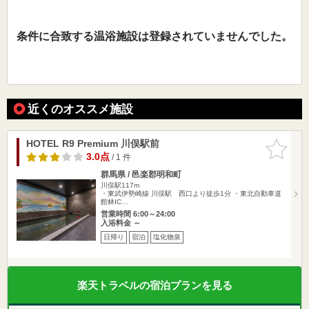
条件に合致する温浴施設は登録されていませんでした。
近くのオススメ施設
HOTEL R9 Premium 川俣駅前
お気に入
りに追加
3.0点
/ 1 件
群馬県 / 邑楽郡明和町
川俣駅117m
・東武伊勢崎線 川俣駅 西口より徒歩1分 ・東北自動車道
館林IC…
営業時間 6:00～24:00
入浴料金 ～
日帰り
宿泊
塩化物泉
楽天トラベルの宿泊プランを見る