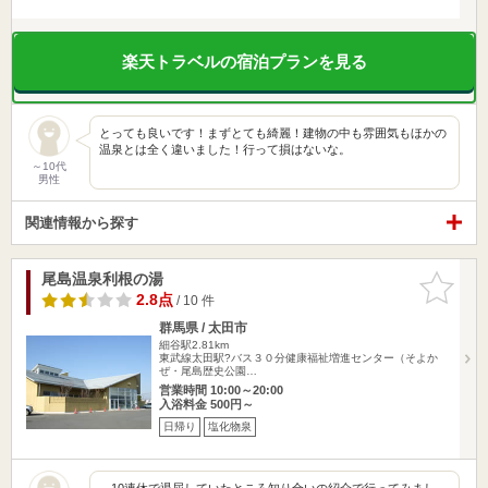
楽天トラベルの宿泊プランを見る
とっても良いです！まずとても綺麗！建物の中も雰囲気もほかの
温泉とは全く違いました！行って損はないな。
～10代
男性
関連情報から探す
尾島温泉利根の湯
お気に入
りに追加
2.8点
/ 10 件
群馬県 / 太田市
細谷駅2.81km
東武線太田駅?バス３０分健康福祉増進センター（そよか
ぜ・尾島歴史公園…
営業時間 10:00～20:00
入浴料金 500円～
日帰り
塩化物泉
10連休で退屈していたところ知り合いの紹介で行ってみまし