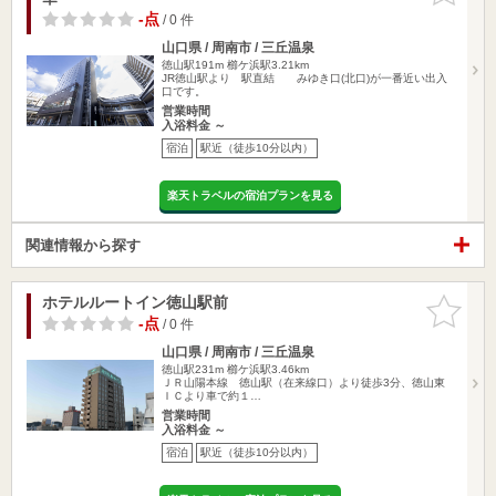
-点
/ 0 件
山口県 / 周南市 / 三丘温泉
徳山駅191m
櫛ケ浜駅3.21km
JR徳山駅より 駅直結 みゆき口(北口)が一番近い出入
口です。
営業時間
入浴料金 ～
宿泊
駅近（徒歩10分以内）
楽天トラベルの宿泊プランを見る
関連情報から探す
ホテルルートイン徳山駅前
お気に入
りに追加
-点
/ 0 件
山口県 / 周南市 / 三丘温泉
徳山駅231m
櫛ケ浜駅3.46km
ＪＲ山陽本線 徳山駅（在来線口）より徒歩3分、徳山東
ＩＣより車で約１…
営業時間
入浴料金 ～
宿泊
駅近（徒歩10分以内）