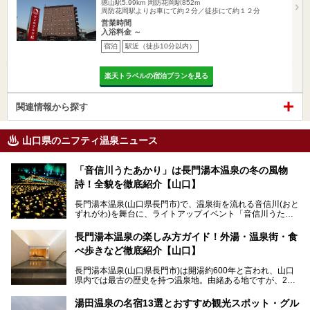
徳山駅5.99km
周防花岡駅852m
周防花岡駅よりお車にて約２分／徒歩にて約１２分
営業時間
入浴料金 ～
宿泊
駅近（徒歩10分以内）
楽天トラベルの宿泊プランを見る
関連情報から探す
山口県のニフティ温泉ニュース
「音信川うたあかり」は長門湯本温泉の冬の風物
詩！全貌を徹底紹介【山口】
長門湯本温泉(山口県長門市)で、温泉街を流れる音信川(おと
ずれがわ)を舞台に、ライトアップイベント「音信川うたあ
かり」が開催されています。2024年の期間は、1月26日(金)
～3月3日(日)。詩のナレーションや音楽に合わせた幻想的な
長門湯本温泉の楽しみ方ガイド！外湯・温泉街・食
光の演出や、地元児童生徒が製作した作品などを設置。温泉
べ歩きなど徹底紹介【山口】
街を一段と輝かせてくれます。
長門湯本温泉(山口県長門市)は開湯約600年と言われ、山口
今回は筆者自ら「音信川うたあかり2024」を体験し、その
県内では最古の歴史を持つ温泉地。由緒ある地ですが、202
全貌を徹底紹介。また同時期に開催されている「湯道展in長
0年には温泉街自体がリノベーション。全く新しい温泉地に
門湯本温泉」も併せてご紹介します。
生まれ変わりました。
湯田温泉の名宿13選とおすすめ観光スポット・グル