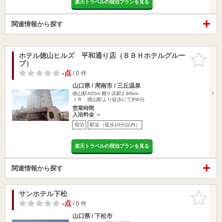
楽天トラベルの宿泊プランを見る
関連情報から探す
ホテル徳山ヒルズ 平和通り店（ＢＢＨホテルグルー
お気に入
プ）
りに追加
-点
/ 0 件
山口県 / 周南市 / 三丘温泉
徳山駅405m
櫛ケ浜駅2.96km
ＪＲ 徳山駅より徒歩にて約6分
営業時間
入浴料金 ～
宿泊
駅近（徒歩10分以内）
楽天トラベルの宿泊プランを見る
関連情報から探す
サンホテル下松
お気に入
りに追加
-点
/ 0 件
山口県 / 下松市