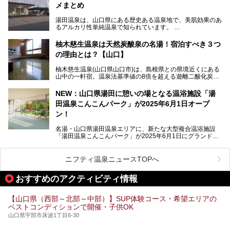
メまとめ
今回は、外湯(日帰り入浴施設)である「恩湯」をはじめ、温
泉街をそぞろ歩きしながら、見所や食べ歩きスポットを徹底
湯田温泉は、山口県にある歴史ある温泉地で、美肌効果のあ
紹介。また、アクセスの注意点も併せてご紹介します！
るアルカリ性単純温泉で知られています。
湯田温泉では、瑠璃光寺五重塔などの観光スポット、「そば
柚木慈生温泉は天然炭酸泉の名湯！宿泊すべき３つ
寿司」などのグルメスポット、なかには「女将劇場」なんて
の理由とは？【山口】
一風変わった催しを実施している旅館もあり、観光を満喫で
きる場所がたくさんあります。
柚木慈生温泉(山口県山口市)は、島根県との県境近くにある
山中の一軒宿。温泉法基準値の8倍を超える遊離二酸化炭素
この記事では、湯田温泉の魅力を味わえる宿泊施設や日帰り
(炭酸)を含み、貴重な天然炭酸泉として多くの温泉ファンに
温泉、見どころ満載の観光・グルメスポットに加え、アクセ
親しまれています。
ス方法も紹介します！
NEW：山口県湯田に憩いの場となる温浴施設「湯
田温泉こんこんパーク」が2025年6月1日オープ
日帰り入浴も可能ですが、その真価を存分に満喫するならば
宿泊がベスト。今回は、知られざるその理由を詳細解説。温
ン！
泉ファンなら一度は行ってみたい炭酸泉の名湯を、存分にご
紹介します！
名湯・山口県湯田温泉エリアに、新たな大型複合温浴施設
「湯田温泉こんこんパーク」が2025年6月1日にグランドオ
ープンします！
総工費はなんと約42億円。温泉だけでなく、交流できる施
ニフティ温泉ニュースTOPへ
設として整備され、まさに“温泉のテーマパーク”のようなス
ポットです。今回は、その魅力を3つの注目ポイントに分け
おすすめのアクティビティ情報
てご紹介します。
【山口県（西部～北部～中部）】SUP体験コース・希望エリアの
ベストコンディションで開催・子供OK
山口県宇部市床波1丁目6-30