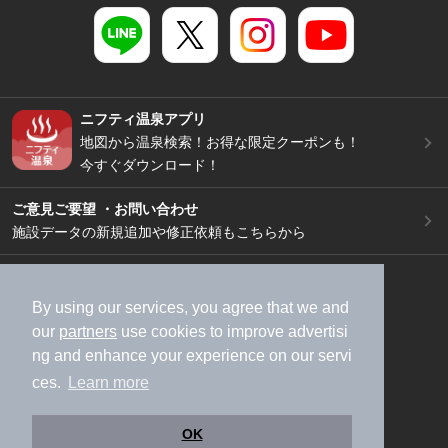
ニフティ温泉アプリ
地図から温泉検索！お得な限定クーポンも！
今すぐダウンロード！
ご意見ご要望 ・お問い合わせ
施設データの新規追加や修正依頼もこちらから
スマートフォン
/
PC
加盟店募集（資料請求）
広告出稿のご案内
By using our services, you agree that we and
our
partners
use cookies to improve advertisi
利用規約
ライフスタイルMEMBERS+規約
ng and enhance your experience on our servi
特定商取引法に基づく表記
ヘルプ
採用情報
ces.
Learn more
運営会社
個人情報保護ポリシー
©NIFTY Lifestyle Co., Ltd.
OK