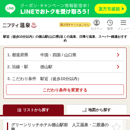
購入済チケットはこちら
ログイン
履歴
メニュー
駅近（徒歩10分以内）の徳山駅(山口県)近くの温泉、日帰り温泉、スーパー銭湯おすす
め
1. 都道府県
中国・四国 / 山口県
2. 沿線・駅
徳山駅
3. こだわり条件
駅近（徒歩10分以内）
こだわり条件を変更する
リストから探す
地図から探す
グリーンリッチホテル徳山駅前 人工温泉・二股湯の
お気に入
華
りに追加