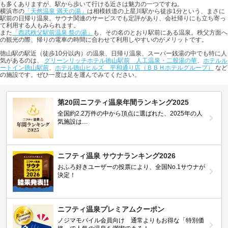
も多くありますが、駅から歩いて行ける近さは魅力の一つですね。
横浜市の
「天然温泉 満天の湯」
は相模鉄道の上星川駅から徒歩1分という、まさに
駅前の日帰り温泉。サウナ関連のサービスでも定評があり、会社帰りにも立ち寄っ
て利用する人もみられます。
また
「西武秩父駅前温泉 祭の湯」
も、その名のとおり駅前にある温泉。秩父方面へ
の観光の際、帰りの電車の時間に合わせて利用しやすいのがメリットです。
徳山駅の駅近（徒歩10分以内）の温泉、日帰り温泉、スーパー銭湯の中でも特に人
気があるのは、
グリーンリッチホテル徳山駅前 人工温泉・二股湯の華
、
ホテルル
ートイン徳山駅前
、
ホテル徳山ヒルズ 平和通り店（ＢＢＨホテルグループ）
など
の施設です。ぜひ一度は足を運んでみてください。
第20回ニフティ温泉年間ランキング2025
全国約2.2万件の中から頂点に選ばれた、2025年の人
気施設は…
ニフティ温泉 サウナランキング2026
おふろ好きユーザーの投票により、全国No.1サウナが
決定！
ニフティ温泉プレミアムクーポン
ノジマモバイル会員向け 通常よりもお得な「特別価