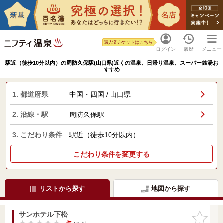
購入済チケットはこちら
ログイン
履歴
メニュー
駅近（徒歩10分以内）の周防久保駅(山口県)近くの温泉、日帰り温泉、スーパー銭湯お
すすめ
1. 都道府県
中国・四国 / 山口県
2. 沿線・駅
周防久保駅
3. こだわり条件
駅近（徒歩10分以内）
こだわり条件を変更する
リストから探す
地図から探す
サンホテル下松
お気に入
りに追加