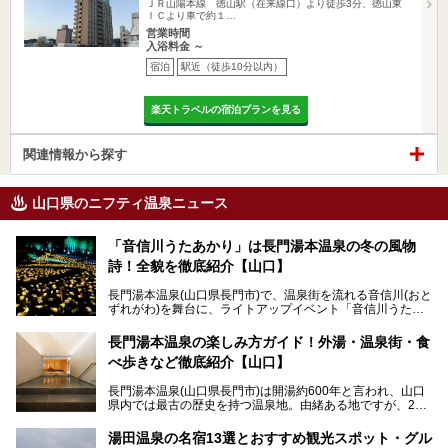
ＪＲ山陽本線 徳山駅（在来線口）より徒歩3分、徳山東
ＩＣより車で約１…
営業時間
入浴料金 ～
宿泊
駅近（徒歩10分以内）
楽天トラベルの宿泊プランを見る
関連情報から探す
山口県のニフティ温泉ニュース
「音信川うたあかり」は長門湯本温泉の冬の風物
詩！全貌を徹底紹介【山口】
長門湯本温泉(山口県長門市)で、温泉街を流れる音信川(おと
ずれがわ)を舞台に、ライトアップイベント「音信川うたあ
かり」が開催されています。2024年の期間は、1月26日(金)
～3月3日(日)。詩のナレーションや音楽に合わせた幻想的な
長門湯本温泉の楽しみ方ガイド！外湯・温泉街・食
光の演出や、地元児童生徒が製作した作品などを設置。温泉
べ歩きなど徹底紹介【山口】
街を一段と輝かせてくれます。
長門湯本温泉(山口県長門市)は開湯約600年と言われ、山口
今回は筆者自ら「音信川うたあかり2024」を体験し、その
県内では最古の歴史を持つ温泉地。由緒ある地ですが、202
全貌を徹底紹介。また同時期に開催されている「湯道展in長
0年には温泉街自体がリノベーション。全く新しい温泉地に
門湯本温泉」も併せてご紹介します。
生まれ変わりました。
湯田温泉の名宿13選とおすすめ観光スポット・グル