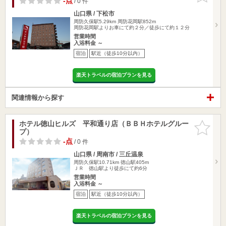
-点
/ 0 件
山口県 / 下松市
周防久保駅5.29km
周防花岡駅852m
周防花岡駅よりお車にて約２分／徒歩にて約１２分
営業時間
入浴料金 ～
宿泊
駅近（徒歩10分以内）
楽天トラベルの宿泊プランを見る
関連情報から探す
ホテル徳山ヒルズ 平和通り店（ＢＢＨホテルグルー
お気に入
プ）
りに追加
-点
/ 0 件
山口県 / 周南市 / 三丘温泉
周防久保駅10.71km
徳山駅405m
ＪＲ 徳山駅より徒歩にて約6分
営業時間
入浴料金 ～
宿泊
駅近（徒歩10分以内）
楽天トラベルの宿泊プランを見る