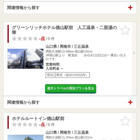
関連情報から探す
グリーンリッチホテル徳山駅前 人工温泉・二股湯の
お気に入
華
りに追加
-点
/ 0 件
山口県 / 周南市 / 三丘温泉
周防久保駅10.88km
徳山駅191m
JR徳山駅より 駅直結 みゆき口(北口)が一番近い出入
口です。
営業時間
入浴料金 ～
宿泊
駅近（徒歩10分以内）
楽天トラベルの宿泊プランを見る
関連情報から探す
ホテルルートイン徳山駅前
お気に入
りに追加
-点
/ 0 件
山口県 / 周南市 / 三丘温泉
周防久保駅11.05km
徳山駅231m