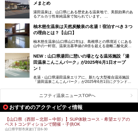
メまとめ
今回は、外湯(日帰り入浴施設)である「恩湯」をはじめ、温
泉街をそぞろ歩きしながら、見所や食べ歩きスポットを徹底
湯田温泉は、山口県にある歴史ある温泉地で、美肌効果のあ
紹介。また、アクセスの注意点も併せてご紹介します！
るアルカリ性単純温泉で知られています。
湯田温泉では、瑠璃光寺五重塔などの観光スポット、「そば
柚木慈生温泉は天然炭酸泉の名湯！宿泊すべき３つ
寿司」などのグルメスポット、なかには「女将劇場」なんて
の理由とは？【山口】
一風変わった催しを実施している旅館もあり、観光を満喫で
きる場所がたくさんあります。
柚木慈生温泉(山口県山口市)は、島根県との県境近くにある
山中の一軒宿。温泉法基準値の8倍を超える遊離二酸化炭素
この記事では、湯田温泉の魅力を味わえる宿泊施設や日帰り
(炭酸)を含み、貴重な天然炭酸泉として多くの温泉ファンに
温泉、見どころ満載の観光・グルメスポットに加え、アクセ
親しまれています。
ス方法も紹介します！
NEW：山口県湯田に憩いの場となる温浴施設「湯
田温泉こんこんパーク」が2025年6月1日オープ
日帰り入浴も可能ですが、その真価を存分に満喫するならば
宿泊がベスト。今回は、知られざるその理由を詳細解説。温
ン！
泉ファンなら一度は行ってみたい炭酸泉の名湯を、存分にご
紹介します！
名湯・山口県湯田温泉エリアに、新たな大型複合温浴施設
「湯田温泉こんこんパーク」が2025年6月1日にグランドオ
ープンします！
総工費はなんと約42億円。温泉だけでなく、交流できる施
ニフティ温泉ニュースTOPへ
設として整備され、まさに“温泉のテーマパーク”のようなス
ポットです。今回は、その魅力を3つの注目ポイントに分け
おすすめのアクティビティ情報
てご紹介します。
【山口県（西部～北部～中部）】SUP体験コース・希望エリアの
ベストコンディションで開催・子供OK
山口県宇部市床波1丁目6-30