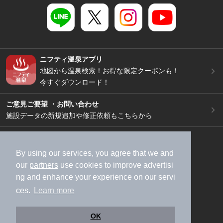
ニフティ温泉アプリ
地図から温泉検索！お得な限定クーポンも！
今すぐダウンロード！
ご意見ご要望 ・お問い合わせ
施設データの新規追加や修正依頼もこちらから
スマートフォン
/
PC
加盟店募集（資料請求）
広告出稿のご案内
By using our services, you agree that we and
our
partners
use cookies to improve advertisi
利用規約
ライフスタイルMEMBERS+規約
ng and enhance your experience on our servi
特定商取引法に基づく表記
ヘルプ
採用情報
ces.
Learn more
運営会社
個人情報保護ポリシー
©NIFTY Lifestyle Co., Ltd.
OK