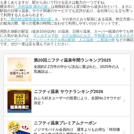
も多くありますが、駅から歩いて行ける近さは魅力の一つですね。
横浜市の
「天然温泉 満天の湯」
は相模鉄道の上星川駅から徒歩1分という、まさに
駅前の日帰り温泉。サウナ関連のサービスでも定評があり、会社帰りにも立ち寄っ
て利用する人もみられます。
また
「西武秩父駅前温泉 祭の湯」
も、その名のとおり駅前にある温泉。秩父方面へ
の観光の際、帰りの電車の時間に合わせて利用しやすいのがメリットです。
周防久保駅の駅近（徒歩10分以内）の温泉、日帰り温泉、スーパー銭湯の中でも特
に人気があるのは、
サンホテル下松
、
ホテル徳山ヒルズ 平和通り店（ＢＢＨホテ
ルグループ）
、
グリーンリッチホテル徳山駅前 人工温泉・二股湯の華
などの施設
です。ぜひ一度は足を運んでみてください。
第20回ニフティ温泉年間ランキング2025
全国約2.2万件の中から頂点に選ばれた、2025年の人
気施設は…
ニフティ温泉 サウナランキング2026
おふろ好きユーザーの投票により、全国No.1サウナが
決定！
ニフティ温泉プレミアムクーポン
ノジマモバイル会員向け 通常よりもお得な「特別価