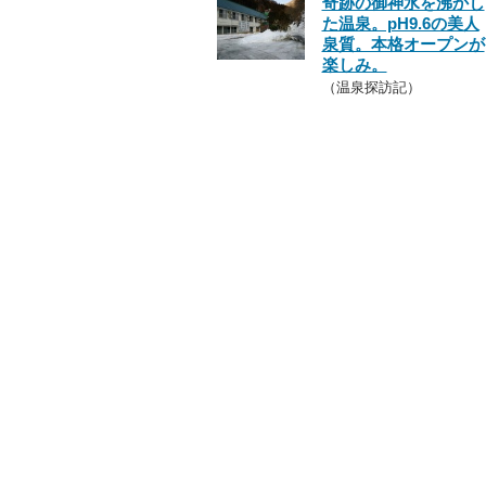
奇跡の御神水を沸かし
た温泉。pH9.6の美人
泉質。本格オープンが
楽しみ。
（温泉探訪記）