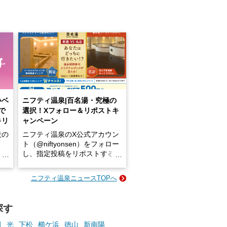
いベ
ニフティ温泉|百名湯・究極の
で
選択！Xフォロー＆リポストキ
キリ
ャンペーン
設の
ニフティ温泉のX公式アカウン
ト（@niftyonsen）をフォロー
し、指定投稿をリポストする
占い
と、抽選で各回26（ふろ）名
な
様（合計260名様）に選べるe-
ニフティ温泉ニュースTOPへ
ン
GIFT500円分をプレゼントい
たします。
探す
楽し
ふろ
田
光
下松
櫛ケ浜
徳山
新南陽