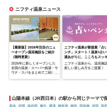
ニフティ温泉ニュース
【最新版】2026年注目のニュ
ニフティ温泉が新提案「占
ーオープン温浴施設をご紹介
ンチ」スタート！温泉×占い
（随時更新）
湯あがりに、こころもスッ
2026年に新しくオープンした
ニフティ温泉から、温浴施
全国の温泉・スーパー銭湯・サ
新しい楽しみ方をご提案！
ウナ・スパをまとめてご紹介！
※随時更新しています
温泉で体を癒したあとに、
でこころもスッキリ──そん
天然温泉や露天風呂、注目のサ
新体験が楽しめる「占いベ
ウナなど、こだわりの魅力がつ
チ」を展開中♨
まったスポットが続々登場して
山陽本線（JR西日本）の駅から同じテーマで
います。
手相やタロットなど気軽に
現地取材記事もあわせて紹介し
める占いで、“ととのう”お
和木
岩国
南岩国
藤生
通津
柳井港
柳井
田布施
岩田
島