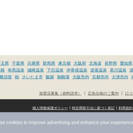
埼玉県
千葉県
兵庫県
群馬県
東京都
大阪府
北海道
長野県
愛知県
箱根
有馬温泉
城崎温泉
下呂温泉
伊香保温泉
道後温泉
黒川温泉
横須賀
柏
さいたま市
飯能
御殿場
大阪市内
京都市内
大津市内
|
|
加盟店募集（資料請求）
広告出稿のご案内
口コ
|
|
個人情報保護ポリシー
特定商取引法に基づく表記
利用規約
se cookies to improve advertising and enhance your experience