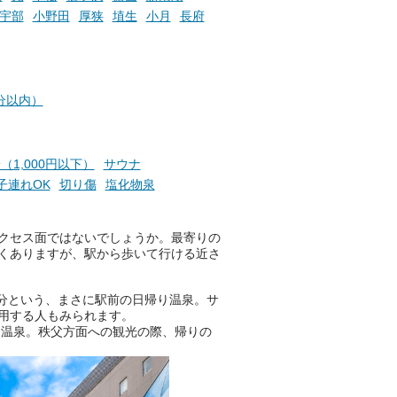
宇部
小野田
厚狭
埴生
小月
長府
分以内）
（1,000円以下）
サウナ
子連れOK
切り傷
塩化物泉
クセス面ではないでしょうか。最寄りの
くありますが、駅から歩いて行ける近さ
分という、まさに駅前の日帰り温泉。サ
用する人もみられます。
る温泉。秩父方面への観光の際、帰りの