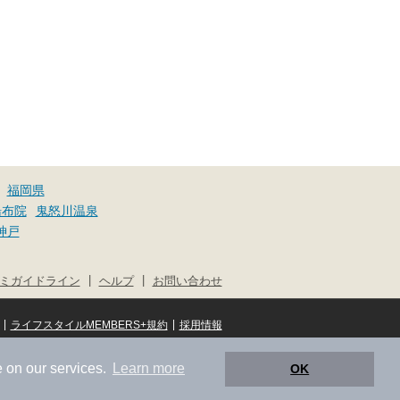
福岡県
湯布院
鬼怒川温泉
神戸
|
|
ミガイドライン
ヘルプ
お問い合わせ
|
|
ライフスタイルMEMBERS+規約
採用情報
© NIFTY Lifestyle Co., Ltd.
 on our services.
Learn more
OK