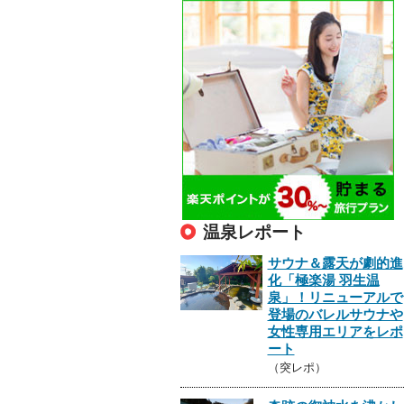
温泉レポート
サウナ＆露天が劇的進
化「極楽湯 羽生温
泉」！リニューアルで
登場のバレルサウナや
女性専用エリアをレポ
ート
（突レポ）