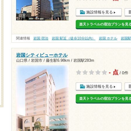
施設情報を見る
楽天トラベルの宿泊プランを見
関連情報
岩国 宿泊
岩国 駅近（徒歩10分以内）
岩国 ホテル
岩国
岩国シティビューホテル
山口県 / 岩国市 /
藤生駅6.98km
/
岩国駅283m
- 点
/ 0件
施設情報を見る
楽天トラベルの宿泊プランを見