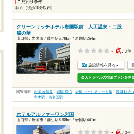
こだわり条件
駅近（徒歩10分以内）
グリーンリッチホテル岩国駅前 人工温泉・二股
湯の華
山口県 / 岩国市 /
藤生駅6.79km
/
岩国駅264m
- 点
/ 0件
施設情報を見る
楽天トラベルの宿泊プランを見
関連情報
岩国 炭酸泉
岩国 宿泊
岩国 ひとり旅・一人旅
岩国 駅近
和木駅
南岩国駅
ホテルアルファーワン岩国
山口県 / 岩国市 /
藤生駅6.98km
/
岩国駅441m
- 点
/ 0件