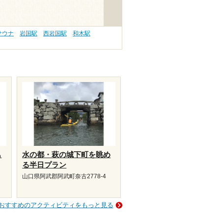
サウナ
岩国駅
西岩国駅
和木駅
も
水の都・萩の城下町を眺め
る半日プラン
山口県阿武郡阿武町奈古2778-4
おすすめのアクティビティをもっと見る