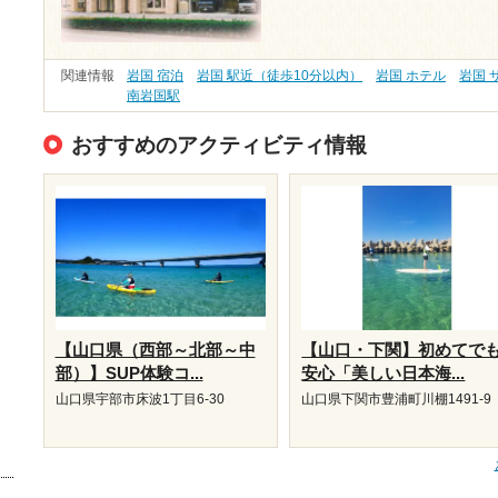
関連情報
岩国 宿泊
岩国 駅近（徒歩10分以内）
岩国 ホテル
岩国 
南岩国駅
おすすめのアクティビティ情報
【山口県（西部～北部～中
【山口・下関】初めてで
部）】SUP体験コ...
安心「美しい日本海...
山口県宇部市床波1丁目6-30
山口県下関市豊浦町川棚1491-9