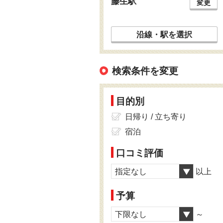
藤生駅
変更
沿線・駅を選択
検索条件を変更
目的別
日帰り / 立ち寄り
宿泊
口コミ評価
指定なし
以上
予算
下限なし
～