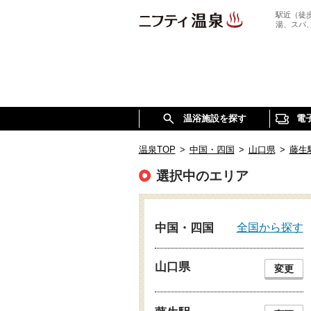
駅近（徒
湯、スパ
温浴施設を探す
電
温泉TOP
>
中国・四国
>
山口県
>
藤生
選択中のエリア
全国から探す
中国・四国
山口県
変更