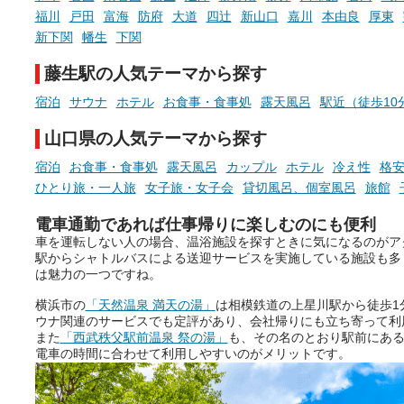
ていますので、気になる施設は
時間を、もっと特別に。
福川
戸田
富海
防府
大道
四辻
新山口
嘉川
本由良
厚東
ぜひチェックして次のおでかけ
新下関
幡生
下関
先の参考にしてみてください
ね。
藤生駅の人気テーマから探す
宿泊
サウナ
ホテル
お食事・食事処
露天風呂
駅近（徒歩10
山口県の人気テーマから探す
宿泊
お食事・食事処
露天風呂
カップル
ホテル
冷え性
格安
ひとり旅・一人旅
女子旅・女子会
貸切風呂、個室風呂
旅館
電車通勤であれば仕事帰りに楽しむのにも便利
車を運転しない人の場合、温浴施設を探すときに気になるのがア
駅からシャトルバスによる送迎サービスを実施している施設も多
は魅力の一つですね。
横浜市の
「天然温泉 満天の湯」
は相模鉄道の上星川駅から徒歩1
ウナ関連のサービスでも定評があり、会社帰りにも立ち寄って利
また
「西武秩父駅前温泉 祭の湯」
も、その名のとおり駅前にあ
電車の時間に合わせて利用しやすいのがメリットです。