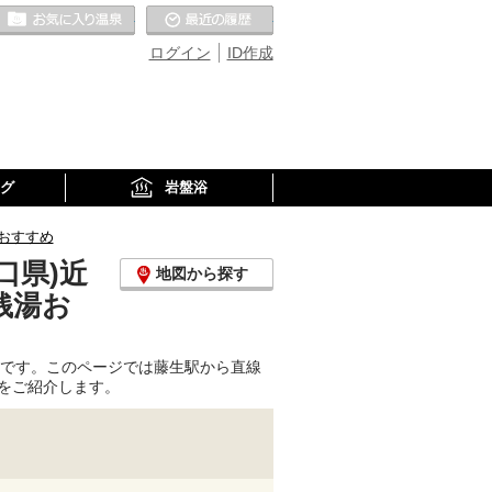
お気に入りの温泉
最近の履歴
ログイン
ID作成
グ
岩盤浴
おすすめ
口県)近
地図から探す
銭湯お
駅です。このページでは藤生駅から直線
をご紹介します。