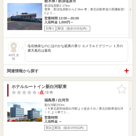
栃木県 / 那須塩原市
那須塩原駅2.17km
電車：那須塩原駅から2.3km 車：東北自動車道の黒磯板室I
Cより…
営業時間 13:00～20:00
入浴料金 1,000円～
日帰り
駅近（徒歩10分以内）
塩化物泉なのにほのかな硫黄の香り エメラルドグリーン １月の
露天風呂は最高
40代 女
性
関連情報から探す
ホテルルートイン新白河駅東
お気に入
りに追加
-点
/ 0 件
福島県 / 白河市
新白河駅253m
ＪＲ東北新幹線新白河駅より徒歩５分／東北自動車道白河
ＩＣ,より車で１…
営業時間
入浴料金 ～
宿泊
駅近（徒歩10分以内）