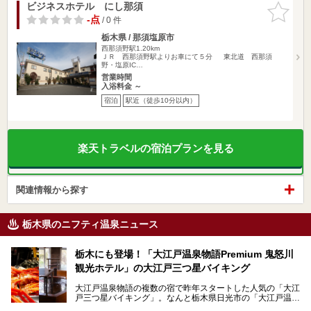
ビジネスホテル にし那須
お気に入
りに追加
-点
/ 0 件
栃木県 / 那須塩原市
西那須野駅1.20km
ＪＲ 西那須野駅よりお車にて５分 東北道 西那須
野・塩原IC…
営業時間
入浴料金 ～
宿泊
駅近（徒歩10分以内）
楽天トラベルの宿泊プランを見る
関連情報から探す
栃木県のニフティ温泉ニュース
栃木にも登場！「大江戸温泉物語Premium 鬼怒川
観光ホテル」の大江戸三つ星バイキング
大江戸温泉物語の複数の宿で昨年スタートした人気の「大江
戸三つ星バイキング」。なんと栃木県日光市の「大江戸温泉
物語Premium 鬼怒川観光ホテル」でも始まっています。