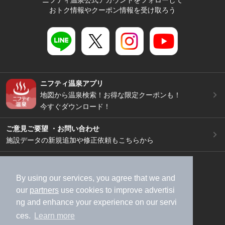
おトク情報やクーポン情報を受け取ろう
ニフティ温泉アプリ
地図から温泉検索！お得な限定クーポンも！
今すぐダウンロード！
ご意見ご要望 ・お問い合わせ
施設データの新規追加や修正依頼もこちらから
スマートフォン
/
PC
加盟店募集（資料請求）
広告出稿のご案内
By using our services, you agree that we and
our
partners
use cookies to improve advertisi
利用規約
ライフスタイルMEMBERS+規約
ng and enhance your experience on our servi
特定商取引法に基づく表記
ヘルプ
採用情報
ces.
Learn more
運営会社
個人情報保護ポリシー