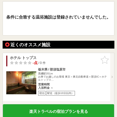
条件に合致する温浴施設は登録されていませんでした。
近くのオススメ施設
ホテル トップス
お気に入
りに追加
-点
/ 0 件
栃木県 / 那須塩原市
黒磯駅351m
お車でお越しのお客様 東京＞東北自動車道＝那須IC＝ホテ
ルトップス…
営業時間
入浴料金 ～
宿泊
駅近（徒歩10分以内）
楽天トラベルの宿泊プランを見る