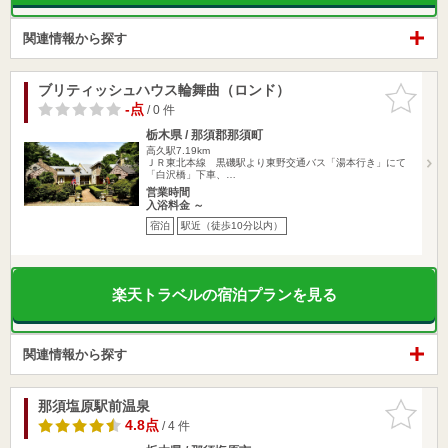
関連情報から探す
ブリティッシュハウス輪舞曲（ロンド）
お気に入
りに追加
-点
/ 0 件
栃木県 / 那須郡那須町
高久駅7.19km
ＪＲ東北本線 黒磯駅より東野交通バス「湯本行き」にて
「白沢橋」下車、…
営業時間
入浴料金 ～
宿泊
駅近（徒歩10分以内）
楽天トラベルの宿泊プランを見る
関連情報から探す
那須塩原駅前温泉
お気に入
りに追加
4.8点
/ 4 件