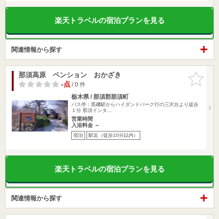
楽天トラベルの宿泊プランを見る
関連情報から探す
那須高原 ペンション おかざき
お気に入
りに追加
-点
/ 0 件
栃木県 / 那須郡那須町
バス停：黒磯駅からハイダンドパーク行の三沢台より徒歩
１分 那須インタ…
営業時間
入浴料金 ～
宿泊
駅近（徒歩10分以内）
楽天トラベルの宿泊プランを見る
関連情報から探す