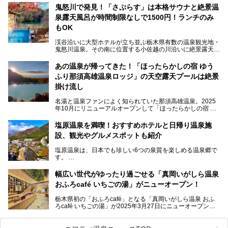
鬼怒川で発見！「さぷらす」は本格サウナと絶景温
ここは首都圏から1泊で行きやすい鬼怒川温泉の渓流沿いに
泉露天風呂が時間制限なしで1500円！ランチのみ
建つホテルで、バイキングの他にも天然温泉の大浴場とサウ
ナ、フリーフローサービスのラウンジなど館内で楽しめるス
もOK
ポットがたくさんあり、3世代旅行やグループ旅行にもぴっ
たり。
渓谷沿いに大型ホテルが立ち並ぶ栃木県有数の温泉観光地・
鬼怒川温泉。その南に位置する小佐越の川沿いに絶景露天風
そんな「大江戸温泉物語Premium 鬼怒川観光ホテル」の魅
呂と本格サウナが自慢の「さぷらす」はあります。
力を詳しく紹介しちゃいます。
あの温泉が帰ってきた！「ほったらかしの宿 ゆう
こだわりのサウナ、掛け流しの水風呂、天然温泉の露天風
ふり那須高雄温泉ロッジ」の天空露天プールは絶景
呂、食事処、休憩室など備えて、決して大規模施設ではあり
───
ませんが、鬼怒川温泉観光の行き帰りに、はたまたサウナで
掛け流し
提供元：大江戸温泉物語ホテルズ＆リゾーツ株式会社【P
一日リフレッシュするための目的地に！ぜひオススメしたい
R】
スポットです。時間制限も無いので1人1,500円でひがな一
名湯と温泉ファンによく知られていた那須高雄温泉。2025
この記事は大江戸温泉物語Premium 鬼怒川観光ホテルのPR
日サウナや温泉を楽しんでお昼も食べてごろごろできちゃい
年10月にリニューアルオープンして「ほったらかしの宿 ゆ
記事です。
ますよ。
うふり那須高雄温泉ロッジ」として新たなスタートを切りま
した。
塩原温泉を満喫！おすすめホテルと日帰り温泉施
那須湯本の温泉街から少し離れた静かな環境、一軒宿ゆえに
設、観光やグルメスポットも紹介
許される露天風呂からの絶景、日帰り入浴や素泊まりで気楽
に温泉が楽しめるこちらのお宿をさっそく取材してきまし
塩原温泉は、日本でも珍しい6つの泉質を楽しめる温泉郷で
た。
す。
2名1室利用で1人あたり4,500円～と、思い立ったらすぐに
泊まりに行かれるお手頃価格も嬉しいです。
栃木県の北部にある箒川のほとりに11の温泉地が点在し、
───
幅広い世代がゆったり過ごせる「真岡いがしら温泉
古くから多くの人々から癒やしの場として愛されてきまし
提供元：アイコニア・ホスピタリティ株式会社【PR】
おふろcafé いちごの湯」がニューオープン！
た。
この記事はほったらかしの宿 ゆうふり那須高雄温泉ロッジ
のPR記事です。
栃木県初の「おふろcafé」となる「真岡いがしら温泉 おふ
温泉に加えて、豊かな自然を感じられる観光スポットや、こ
ろcafé いちごの湯」が2025年3月27日にニューオープンす
こでしか味わえないご当地グルメなど、多彩な魅力がある北
るとのことで、プレオープン期間に早速訪問。
関東の人気温泉地です。
メインとなる天然温泉のお風呂をはじめ、リラックスエリア