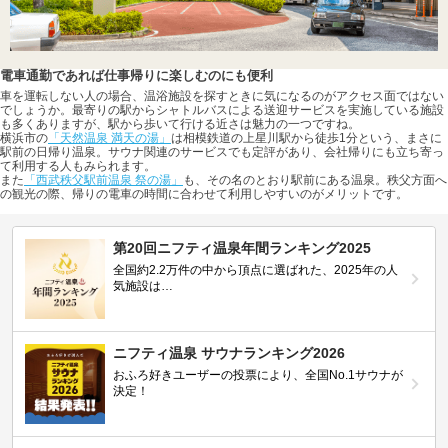
電車通勤であれば仕事帰りに楽しむのにも便利
車を運転しない人の場合、温浴施設を探すときに気になるのがアクセス面ではない
でしょうか。最寄りの駅からシャトルバスによる送迎サービスを実施している施設
も多くありますが、駅から歩いて行ける近さは魅力の一つですね。
横浜市の
「天然温泉 満天の湯」
は相模鉄道の上星川駅から徒歩1分という、まさに
駅前の日帰り温泉。サウナ関連のサービスでも定評があり、会社帰りにも立ち寄っ
て利用する人もみられます。
また
「西武秩父駅前温泉 祭の湯」
も、その名のとおり駅前にある温泉。秩父方面へ
の観光の際、帰りの電車の時間に合わせて利用しやすいのがメリットです。
第20回ニフティ温泉年間ランキング2025
全国約2.2万件の中から頂点に選ばれた、2025年の人
気施設は…
ニフティ温泉 サウナランキング2026
おふろ好きユーザーの投票により、全国No.1サウナが
決定！