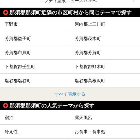
ニフティ温泉ニュースTOPへ
やキッズエリア、カフェレストランなど、施設の隅々までチ
ェックしてきました！
この記事では、塩原温泉の概要や魅力とともに、おすすめの
那須郡那須町近隣の市区町村から同じテーマで探す
宿泊施設と観光・グルメスポット、日帰り温泉を順に紹介し
ます。
下野市
河内郡上三川町
塩原温泉で、いつもの温泉旅行とは一味違う旅行体験をして
みませんか。
芳賀郡益子町
芳賀郡茂木町
芳賀郡市貝町
芳賀郡芳賀町
下都賀郡壬生町
下都賀郡野木町
塩谷郡塩谷町
塩谷郡高根沢町
すべて表示する
那須郡那須町の人気テーマから探す
宿泊
露天風呂
冷え性
お食事・食事処