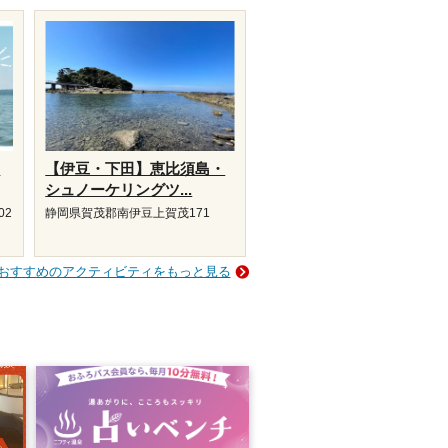
り
【伊豆・下田】恵比須島・
シュノーケリングツ...
02
静岡県賀茂郡南伊豆上賀茂171
おすすめのアクティビティをもっと見る