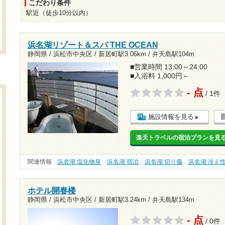
こだわり条件
駅近（徒歩10分以内）
浜名湖リゾート＆スパ THE OCEAN
静岡県 / 浜松市中央区 /
新居町駅3.06km
/
弁天島駅104m
■営業時間 13:00～24:00
■入浴料 1,000円～
- 点
/ 1件
施設情報を見る
楽天トラベルの宿泊プランを見
関連情報
浜名湖 塩化物泉
浜名湖 宿泊
浜名湖 切り傷
浜名湖 冷え
ホテル開春楼
静岡県 / 浜松市中央区 /
新居町駅3.24km
/
弁天島駅134m
- 点
/ 0件