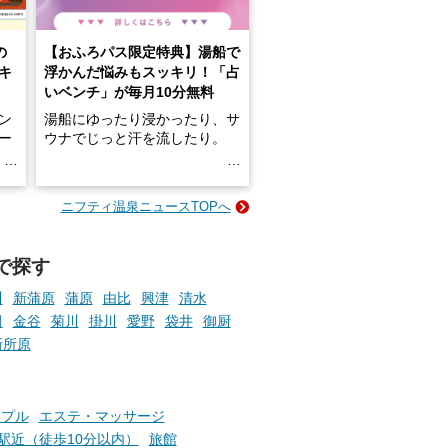
の
【おふろパス限定特典】湯船で
キ
浮かんだ悩みもスッキリ！「占
いベンチ」が毎月10分無料
ン
湯船にゆったり浸かったり、サ
ロー
ウナでじっと汗を流したり。
る
名
e-
ニフティ温泉ニュースTOPへ
い
そんな「一人でぼんやり過ごす
時間」、ふだん後回しにしてい
た「これからのこと」や「ちょ
で探す
っとした悩み」が、頭に浮かん
でくることはありませんか？
川
新蒲原
蒲原
由比
興津
清水
田
金谷
菊川
掛川
愛野
袋井
御厨
新所原
お風呂でリラックスしているか
らこそ向き合える、大切な自分
の本音。
ップル
エステ・マッサージ
駅近（徒歩10分以内）
旅館
そんな心のつぶやきを、湯あが