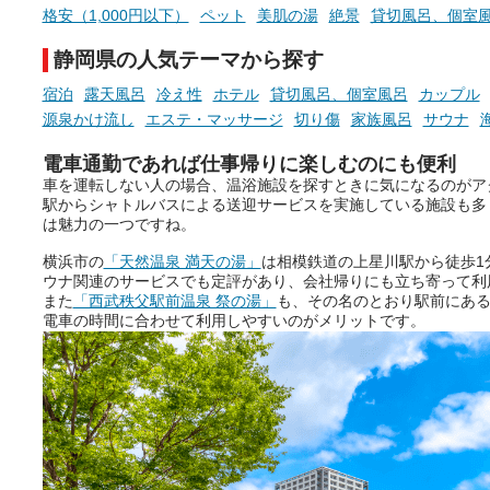
格安（1,000円以下）
ペット
美肌の湯
絶景
貸切風呂、個室
静岡県の人気テーマから探す
宿泊
露天風呂
冷え性
ホテル
貸切風呂、個室風呂
カップル
源泉かけ流し
エステ・マッサージ
切り傷
家族風呂
サウナ
電車通勤であれば仕事帰りに楽しむのにも便利
車を運転しない人の場合、温浴施設を探すときに気になるのがア
駅からシャトルバスによる送迎サービスを実施している施設も多
は魅力の一つですね。
横浜市の
「天然温泉 満天の湯」
は相模鉄道の上星川駅から徒歩1
ウナ関連のサービスでも定評があり、会社帰りにも立ち寄って利
また
「西武秩父駅前温泉 祭の湯」
も、その名のとおり駅前にあ
電車の時間に合わせて利用しやすいのがメリットです。