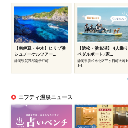
【南伊豆・中木】ヒリゾ浜
【浜松・浜名湖】 4人乗
シュノーケルツアー...
ペダルボート♪家...
静岡県賀茂郡南伊豆町
静岡県浜松市北区三ヶ日町大崎1
1-1
ニフティ温泉ニュース