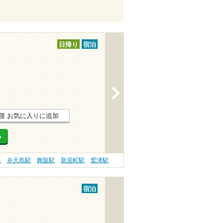
日帰り
宿泊
>
お気に入りに追加
る
性
弁天島駅
舞阪駅
新居町駅
鷲津駅
宿泊