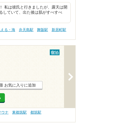
！ 私は彼氏と行きましたが、露天は開
るしていて、出た後は肌がすべすべ
見える・海
弁天島駅
舞阪駅
新居町駅
宿泊
>
お気に入りに追加
る
サウナ
東都筑駅
都筑駅