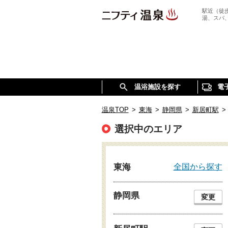
駅近（徒
湯、スパ
温浴施設を探す
電
温泉TOP
>
東海
>
静岡県
>
新居町駅
>
選択中のエリア
全国から探す
東海
静岡県
変更