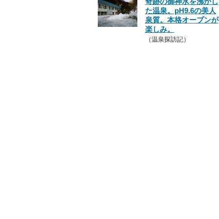
奇跡の御神水を沸かし
た温泉。pH9.6の美人
泉質。本格オープンが
楽しみ。
（温泉探訪記）