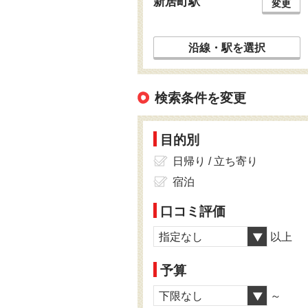
新居町駅
変更
沿線・駅を選択
検索条件を変更
目的別
日帰り / 立ち寄り
宿泊
口コミ評価
指定なし
以上
予算
下限なし
～