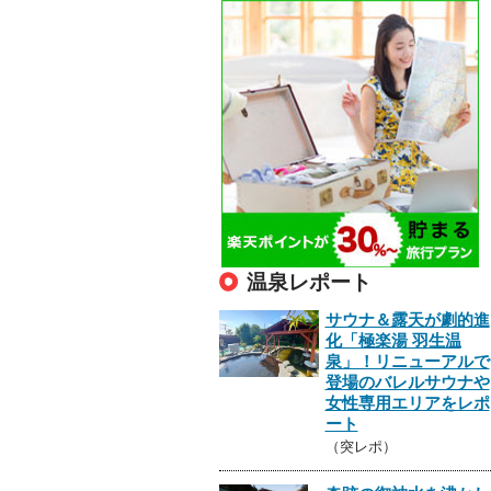
温泉レポート
サウナ＆露天が劇的進
化「極楽湯 羽生温
泉」！リニューアルで
登場のバレルサウナや
女性専用エリアをレポ
ート
（突レポ）