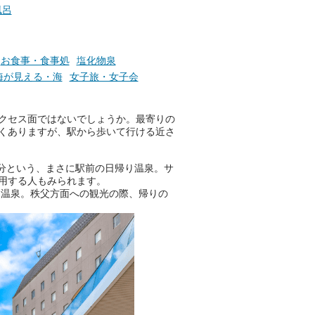
りの温まった心のまま相談でき
風呂
たら素敵ですよね。
お食事・食事処
塩化物泉
ニフティ温泉の「占いベンチ」
海が見える・海
女子旅・女子会
は、そんなあなたの心のつぶや
きをプロの占い師に相談するこ
とができるサービスです。
クセス面ではないでしょうか。最寄りの
くありますが、駅から歩いて行ける近さ
分という、まさに駅前の日帰り温泉。サ
おふろパス会員様なら、この特
用する人もみられます。
別なひとときを「毎月10分無
る温泉。秩父方面への観光の際、帰りの
料」でご利用いただけます。
お湯で体がほぐれたら、次は占
い師さんとお話しして、心もほ
ぐしてみませんか？