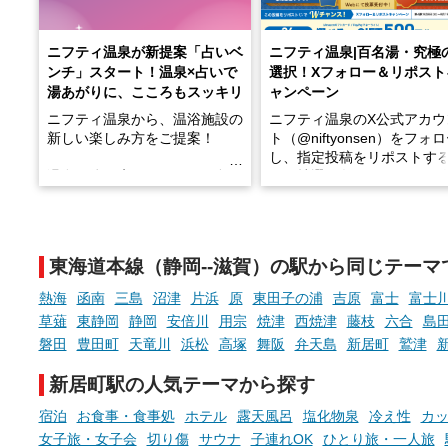
ニフティ温泉が新提案「占いベ
ニフティ温泉|百名湯・究極
ンチ」スタート！温泉×占いで
選択！Xフォロー＆リポスト
湯あがりに、こころもスッキリ
ャンペーン
ニフティ温泉から、温浴施設の
ニフティ温泉のX公式アカウ
新しい楽しみ方をご提案！
ト（@niftyonsen）をフォ
し、指定投稿をリポストす
温泉で体を癒したあとに、占い
と、抽選で各回26（ふろ）
でこころもスッキリ──そんな
様（合計260名様）に選べる
新体験が楽しめる「占いベン
GIFT500円分をプレゼント
チ」を展開中♨
たします。
東海道本線（静岡--滋賀）の駅から同じテーマ
手相やタロットなど気軽に楽し
める占いで、“ととのう”おふろ
熱海
函南
三島
沼津
片浜
原
東田子の浦
吉原
富士
富士
時間を、もっと特別に。
草薙
東静岡
静岡
安倍川
用宗
焼津
西焼津
藤枝
六合
島
磐田
豊田町
天竜川
浜松
高塚
舞阪
弁天島
新居町
鷲津
新居町駅の人気テーマから探す
宿泊
お食事・食事処
ホテル
露天風呂
塩化物泉
冷え性
カ
女子旅・女子会
切り傷
サウナ
子連れOK
ひとり旅・一人旅