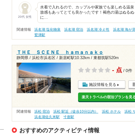
水着で入れるので、カップルや家族でも楽しめる温泉
放感もあってとても良かったです！褐色の湯はぬるぬ
20代 女性
に…
関連情報
浜名湖 塩化物泉
浜名湖 宿泊
浜名湖 冷え性
浜名湖 海が
鷲津駅
ＴＨＥ ＳＣＥＮＥ ｈａｍａｎａｋｏ
静岡県 / 浜松市浜名区 /
新居町駅10.32km
/
東都筑駅520m
- 点
/ 0件
施設情報を見る
楽天トラベルの宿泊プランを見
関連情報
浜松 宿泊
浜松 駅近（徒歩10分以内）
浜松 ホテル
浜松 
浜名湖佐久米駅
寸座駅
おすすめのアクティビティ情報