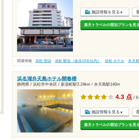
施設情報を見る
楽天トラベルの宿泊プランを見
関連情報
浜松 宿泊
浜松 駅近（徒歩10分以内）
浜松 ホテル
弁天
浜名湖弁天島ホテル開春楼
静岡県 / 浜松市中央区 /
新居町駅3.24km
/
弁天島駅140m
4.3 点
/ 
施設情報を見る
楽天トラベルの宿泊プランを見