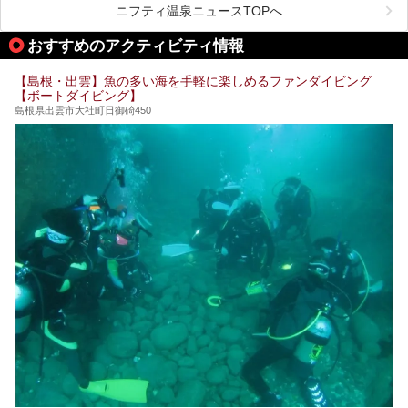
しかしサウナは一口にサウナと言っても、ドライサウナ、ス
ニフティ温泉ニュースTOPへ
チームサウナ、塩サウナなどが存在し、施設によって様々な
こだわりを持つ施設も増えています。
おすすめのアクティビティ情報
今回はそんな今話題のサウナが楽しめる、島根県内にあるオ
【島根・出雲】魚の多い海を手軽に楽しめるファンダイビング
ススメ温泉・銭湯・スパを10件まとめてご紹介します。
【ボートダイビング】
島根県出雲市大社町日御碕450