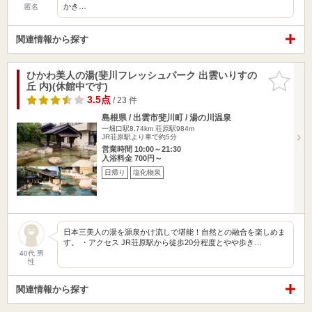
かき…
匿名
関連情報から探す
ひかわ美人の湯(斐川フレッシュパーク 出雲いりすの
お気に入
丘 内)(休館中です)
りに追加
3.5点
/ 23 件
島根県 / 出雲市斐川町 / 湯の川温泉
一畑口駅8.74km
荘原駅984m
JR荘原駅より車で約5分
営業時間 10:00～21:30
入浴料金 700円～
日帰り
塩化物泉
日本三美人の湯を源泉かけ流しで堪能！自然との融合を楽しめま
す。 ・アクセス JR荘原駅から徒歩20分程度とやや歩き…
40代 男
性
関連情報から探す