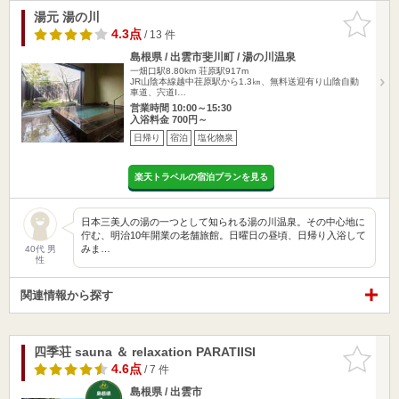
湯元 湯の川
お気に入
りに追加
4.3点
/ 13 件
島根県 / 出雲市斐川町 / 湯の川温泉
一畑口駅8.80km
荘原駅917m
JR山陰本線越中荏原駅から1.3㎞、無料送迎有り山陰自動
車道、宍道I…
営業時間 10:00～15:30
入浴料金 700円～
日帰り
宿泊
塩化物泉
楽天トラベルの宿泊プランを見る
日本三美人の湯の一つとして知られる湯の川温泉。その中心地に
佇む、明治10年開業の老舗旅館。日曜日の昼頃、日帰り入浴して
みま…
40代 男
性
関連情報から探す
四季荘 sauna ＆ relaxation PARATIISI
お気に入
りに追加
4.6点
/ 7 件
島根県 / 出雲市