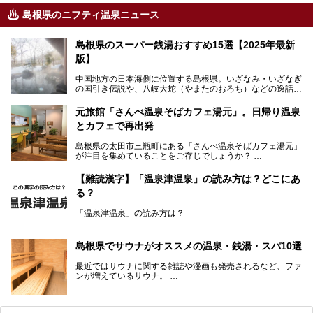
島根県のニフティ温泉ニュース
島根県のスーパー銭湯おすすめ15選【2025年最新
版】
中国地方の日本海側に位置する島根県。いざなみ・いざなぎ
の国引き伝説や、八岐大蛇（やまたのおろち）などの逸話が
残る神話の里というイメージが強く、出雲大社には毎年多く
の参拝客が訪れます。「出雲縁結び空港」への直行便なら、
元旅館「さんべ温泉そばカフェ湯元」。日帰り温泉
首都圏からでも実は2時間圏内で到着できるアクセスも魅力
とカフェで再出発
です。
そんな島根県には、玉造温泉（松江市）や温泉津温泉（大田
島根県の太田市三瓶町にある「さんべ温泉そばカフェ湯元」
市）など、古くから知られる温泉郷が多くあります。ゆった
が注目を集めていることをご存じでしょうか？
り流れる時間のなかで、心の底からのんびりできるスーパー
銭湯＆日帰り温泉の数々をピックアップしてご紹介します。
「さんべ温泉そばカフェ湯元」は日帰り温泉と、名物のそば
【難読漢字】「温泉津温泉」の読み方は？どこにあ
を提供するカフェという新しい営業スタイルで、観光客に限
る？
らず地元民にも親しまれています。
「温泉津温泉」の読み方は？
宿泊をせずとも、気軽に源泉のお湯をつかった温泉と、美味
しいそばが楽しめるなんて、とても素敵ですよね。
読めそうで読めない、難読温泉地名漢字。あなたは読めます
しかし、元は温泉旅館だったこちらの施設、さまざまな背景
か？
を経て現在のスタイルに辿り着いているのです。
島根県でサウナがオススメの温泉・銭湯・スパ10選
最近ではサウナに関する雑誌や漫画も発売されるなど、ファ
ンが増えているサウナ。