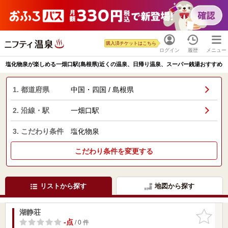
購入済チケットはこちら
ログイン
履歴
メニュー
塩化物泉が楽しめる一畑口駅(島根県)近くの温泉、日帰り温泉、スーパー銭湯おすすめ
1. 都道府県
中国・四国 / 島根県
2. 沿線・駅
一畑口駅
3. こだわり条件
塩化物泉
こだわり条件を変更する
リストから探す
地図から探す
湖静荘
お気に入
りに追加
-点
/ 0 件