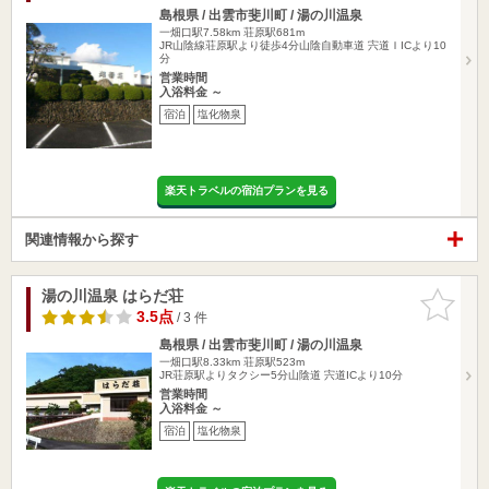
島根県 / 出雲市斐川町 / 湯の川温泉
一畑口駅7.58km
荘原駅681m
JR山陰線荘原駅より徒歩4分山陰自動車道 宍道ＩICより10
分
営業時間
入浴料金 ～
宿泊
塩化物泉
楽天トラベルの宿泊プランを見る
関連情報から探す
湯の川温泉 はらだ荘
お気に入
りに追加
3.5点
/ 3 件
島根県 / 出雲市斐川町 / 湯の川温泉
一畑口駅8.33km
荘原駅523m
JR荘原駅よりタクシー5分山陰道 宍道ICより10分
営業時間
入浴料金 ～
宿泊
塩化物泉