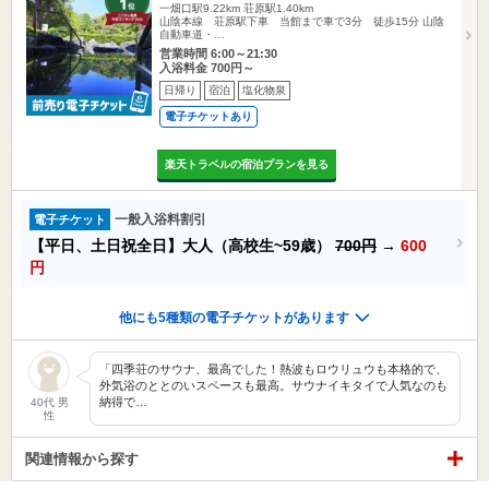
一畑口駅9.22km
荘原駅1.40km
山陰本線 荘原駅下車 当館まで車で3分 徒歩15分 山陰
自動車道・…
営業時間 6:00～21:30
入浴料金 700円～
日帰り
宿泊
塩化物泉
電子チケットあり
楽天トラベルの宿泊プランを見る
一般入浴料割引
電子チケット
【平日、土日祝全日】大人（高校生~59歳）
700円
→
600
円
他にも5種類の電子チケットがあります
「四季荘のサウナ、最高でした！熱波もロウリュウも本格的で、
外気浴のととのいスペースも最高。サウナイキタイで人気なのも
納得で…
40代 男
性
関連情報から探す