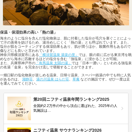
保温・保湿効果の高い「熱の湯」
海水のように塩分を含んだ塩化物泉は、肌に付着した塩分が毛穴を塞ぐことによっ
て汗の蒸発を妨げるため、湯冷めしにくく「熱の湯」とも呼ばれています。また、
塩分が肌をコーティングする保湿効果もあり、肌が潤うほか、殺菌作用もあるので
傷などにも良いと言われています。
神奈川県横須賀市にある
「横須賀温泉 湯楽の里」
では、眼の前に広がる東京湾を眺
めながら海水に匹敵するほどの塩分を含む「強塩泉」に浸かることが可能。
また、兵庫県神戸市の
「有馬温泉 太閤の湯」
では「日本一濃い」といわれる強塩泉
の名湯「金泉」を完全かけ流しで堪能することができます。
一畑口駅の塩化物泉が楽しめる温泉、日帰り温泉、スーパー銭湯の中でも特に人気
があるのは、
湖静荘
、
湯の川温泉 はらだ荘
、
草庵
などの施設です。ぜひ一度は足
を運んでみてください。
第20回ニフティ温泉年間ランキング2025
全国約2.2万件の中から頂点に選ばれた、2025年の人
気施設は…
ニフティ温泉 サウナランキング2026