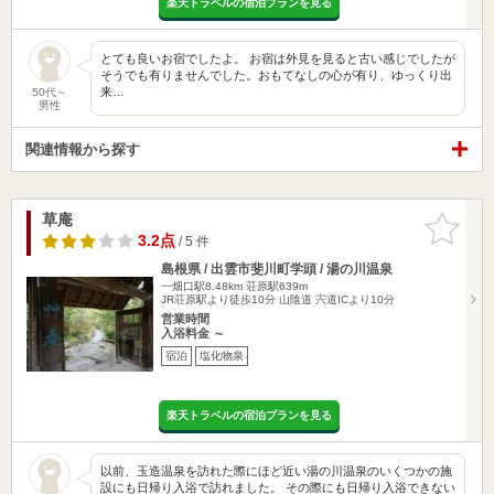
楽天トラベルの宿泊プランを見る
とても良いお宿でしたよ。 お宿は外見を見ると古い感じでしたが
そうでも有りませんでした。おもてなしの心が有り、ゆっくり出
来…
50代～
男性
関連情報から探す
草庵
お気に入
りに追加
3.2点
/ 5 件
島根県 / 出雲市斐川町学頭 / 湯の川温泉
一畑口駅8.48km
荘原駅639m
JR荘原駅より徒歩10分 山陰道 宍道ICより10分
営業時間
入浴料金 ～
宿泊
塩化物泉
楽天トラベルの宿泊プランを見る
以前、玉造温泉を訪れた際にほど近い湯の川温泉のいくつかの施
設にも日帰り入浴で訪れました。 その際にも日帰り入浴できない