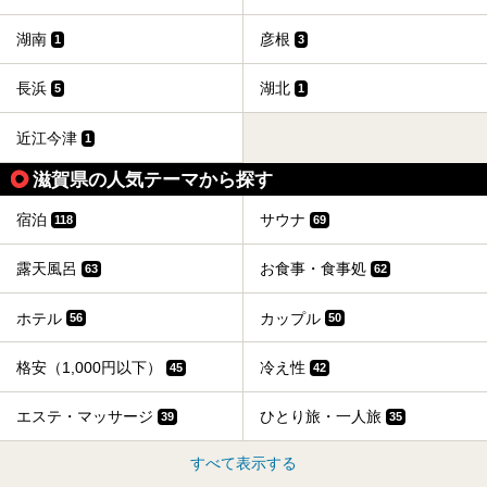
湖南
彦根
1
3
長浜
湖北
5
1
近江今津
1
滋賀県の人気テーマから探す
宿泊
サウナ
118
69
露天風呂
お食事・食事処
63
62
ホテル
カップル
56
50
格安（1,000円以下）
冷え性
45
42
エステ・マッサージ
ひとり旅・一人旅
39
35
すべて表示する