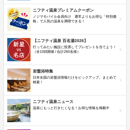
ニフティ温泉プレミアムクーポン
ノジマモバイル会員向け 通常よりもお得な「特別価
格」で人気の温泉を満喫できる！
【ニフティ温泉 百名湯2026】
行ってみたい施設に投票してプレゼントを当てよう！
（全10回開催 / 合計260名様）
岩盤浴特集
日本全国の岩盤浴情報だけをピックアップ。まとめて
検索！
ニフティ温泉ニュース
温泉にもっと行きたくなる！お得な情報を掲載中