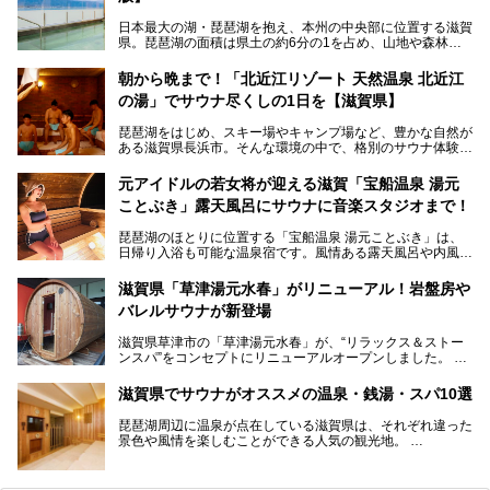
日本最大の湖・琵琶湖を抱え、本州の中央部に位置する滋賀
県。琵琶湖の面積は県土の約6分の1を占め、山地や森林部
分も多く、水と緑に恵まれています。古くから交通の要衝と
して栄え、県内には世界遺産の比叡山延暦寺、天守が国宝に
朝から晩まで！「北近江リゾート 天然温泉 北近江
指定されている彦根城、国の特別史跡の安土城跡など、多数
の湯」でサウナ尽くしの1日を【滋賀県】
の史跡があります。
今回は、滋賀県でおすすめのスーパー銭湯をご紹介します。
琵琶湖をはじめ、スキー場やキャンプ場など、豊かな自然が
琵琶湖の雄大な景色を眺めながら入れる施設もありますよ。
ある滋賀県長浜市。そんな環境の中で、格別のサウナ体験を
してみませんか？
元アイドルの若女将が迎える滋賀「宝船温泉 湯元
今回は、「北近江リゾート 天然温泉 北近江の湯」で朝から
ことぶき」露天風呂にサウナに音楽スタジオまで！
晩まで楽しめる過ごし方をご紹介！ サウナ設備やサウナド
リンクにサウナ飯など、サウナ尽くしの一日になること、間
琵琶湖のほとりに位置する「宝船温泉 湯元ことぶき」は、
違いなしですよ。
日帰り入浴も可能な温泉宿です。風情ある露天風呂や内風
───
呂、さらに2023年10月、屋外にバレルサウナのエリアがオ
提供元：北近江リゾート 天然温泉 北近江の湯【PR】
ープン。湖からそよぐ爽やかな風を感じながらサウナと温泉
この記事は北近江リゾート 天然温泉 北近江の湯のPR記事で
滋賀県「草津湯元水春」がリニューアル！岩盤房や
が楽しめます。
す。
バレルサウナが新登場
近江牛や琵琶湖にしかいない珍しい魚など滋賀グルメに舌鼓
滋賀県草津市の「草津湯元水春」が、“リラックス＆ストー
を打てるのも醍醐味の一つ。そして、若女将はなんと「元ア
ンスパ”をコンセプトにリニューアルオープンしました。
イドル」の現役アーティスト。音楽スタジオまで備えたユニ
岩盤浴エリアがゆったりくつろげる広いスペースに一新され
ークなお宿の多彩な魅力をご紹介します。
たほか、岩盤房やバレルサウナも新設されました。さらに地
滋賀県でサウナがオススメの温泉・銭湯・スパ10選
産地消をテーマにしたレストランメニューもパワーアップ。
今回新しくなった「草津湯元水春」の魅力を余すところなく
琵琶湖周辺に温泉が点在している滋賀県は、それぞれ違った
紹介します。
景色や風情を楽しむことができる人気の観光地。
今回は、そんな滋賀県でサウナに入れるおすすめ施設を厳選
してご紹介します！
旅行やお出かけのついではもちろん、近隣にお住いの方はぜ