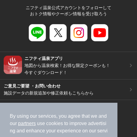
ニフティ温泉公式アカウントをフォローして
おトク情報やクーポン情報を受け取ろう
ニフティ温泉アプリ
地図から温泉検索！お得な限定クーポンも！
今すぐダウンロード！
ご意見ご要望 ・お問い合わせ
施設データの新規追加や修正依頼もこちらから
スマートフォン
/
PC
加盟店募集（資料請求）
広告出稿のご案内
By using our services, you agree that we and
our
partners
use cookies to improve advertisi
利用規約
ライフスタイルMEMBERS+規約
ng and enhance your experience on our servi
特定商取引法に基づく表記
ヘルプ
採用情報