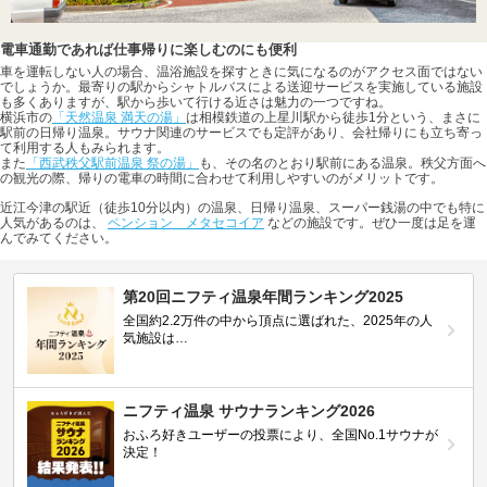
電車通勤であれば仕事帰りに楽しむのにも便利
車を運転しない人の場合、温浴施設を探すときに気になるのがアクセス面ではない
でしょうか。最寄りの駅からシャトルバスによる送迎サービスを実施している施設
も多くありますが、駅から歩いて行ける近さは魅力の一つですね。
横浜市の
「天然温泉 満天の湯」
は相模鉄道の上星川駅から徒歩1分という、まさに
駅前の日帰り温泉。サウナ関連のサービスでも定評があり、会社帰りにも立ち寄っ
て利用する人もみられます。
また
「西武秩父駅前温泉 祭の湯」
も、その名のとおり駅前にある温泉。秩父方面へ
の観光の際、帰りの電車の時間に合わせて利用しやすいのがメリットです。
近江今津の駅近（徒歩10分以内）の温泉、日帰り温泉、スーパー銭湯の中でも特に
人気があるのは、
ペンション メタセコイア
などの施設です。ぜひ一度は足を運
んでみてください。
第20回ニフティ温泉年間ランキング2025
全国約2.2万件の中から頂点に選ばれた、2025年の人
気施設は…
ニフティ温泉 サウナランキング2026
おふろ好きユーザーの投票により、全国No.1サウナが
決定！