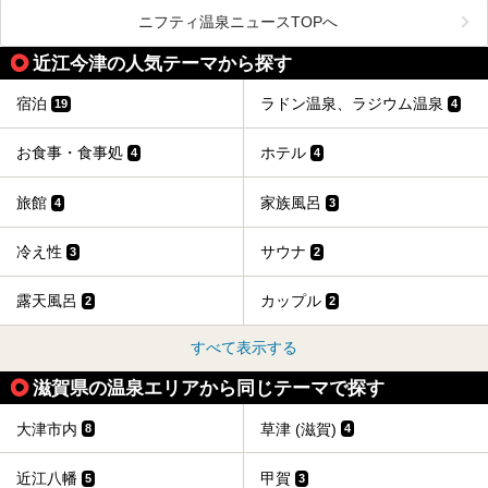
ひ気軽に立ち寄ってみてくださいね。
ニフティ温泉ニュースTOPへ
近江今津の人気テーマから探す
宿泊
ラドン温泉、ラジウム温泉
19
4
お食事・食事処
ホテル
4
4
旅館
家族風呂
4
3
冷え性
サウナ
3
2
露天風呂
カップル
2
2
すべて表示する
滋賀県の温泉エリアから同じテーマで探す
大津市内
草津 (滋賀)
8
4
近江八幡
甲賀
5
3