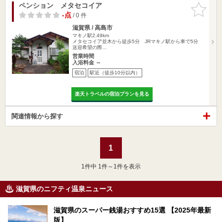
ペンション メタセコイア
お気に入
りに追加
-点
/ 0 件
滋賀県 / 高島市
マキノ駅2.49km
メタセコイア並木から徒歩5分 JRマキノ駅から車で5分
送迎希望の際…
営業時間
入浴料金 ～
宿泊
駅近（徒歩10分以内）
楽天トラベルの宿泊プランを見る
関連情報から探す
1
1
件中 1件～1件を表示
滋賀県のニフティ温泉ニュース
滋賀県のスーパー銭湯おすすめ15選 【2025年最新
版】