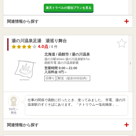
楽天トラベルの宿泊プランを見る
関連情報から探す
湯の川温泉足湯 湯巡り舞台
お気に入
りに追加
4.0点
/ 4 件
北海道 / 函館市 / 湯の川温泉
湯の川駅404m
湯の川温泉駅87m
函館市電 湯の川温泉駅横
営業時間 9:00～21:00
入浴料金 0円～
日帰り
駅近（徒歩10分以内）
仕事の関係で函館に行ったとき、使ってみました。 市電、湯の川
温泉駅のすぐそばにあります。 「ナトリウムー塩化物泉」…
50代～
男性
関連情報から探す