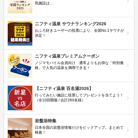
気施設は…
ニフティ温泉 サウナランキング2026
おふろ好きユーザーの投票により、全国No.1サウナが
決定！
ニフティ温泉プレミアムクーポン
ノジマモバイル会員向け 通常よりもお得な「特別価
格」で人気の温泉を満喫できる！
【ニフティ温泉 百名湯2026】
行ってみたい施設に投票してプレゼントを当てよう！
（全10回開催 / 合計260名様）
岩盤浴特集
日本全国の岩盤浴情報だけをピックアップ。まとめて
検索！