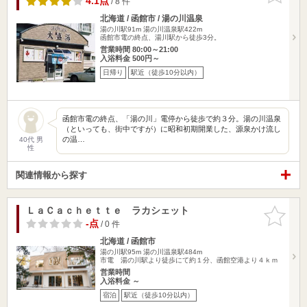
4.1点
/ 8 件
北海道 / 函館市 / 湯の川温泉
湯の川駅91m
湯の川温泉駅422m
函館市電の終点、湯川駅から徒歩3分。
営業時間 80:00～21:00
入浴料金 500円～
日帰り
駅近（徒歩10分以内）
函館市電の終点、「湯の川」電停から徒歩で約３分。湯の川温泉
（といっても、街中ですが）に昭和初期開業した、源泉かけ流し
の温…
40代 男
性
関連情報から探す
ＬａＣａｃｈｅｔｔｅ ラカシェット
お気に入
りに追加
-点
/ 0 件
北海道 / 函館市
湯の川駅95m
湯の川温泉駅484m
市電 湯の川駅より徒歩にて約１分、函館空港より４ｋｍ
営業時間
入浴料金 ～
宿泊
駅近（徒歩10分以内）