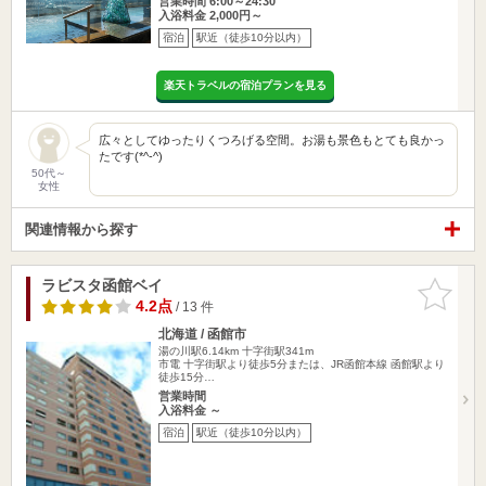
営業時間 6:00～24:30
入浴料金 2,000円～
宿泊
駅近（徒歩10分以内）
楽天トラベルの宿泊プランを見る
広々としてゆったりくつろげる空間。お湯も景色もとても良かっ
たです(*^-^)
50代～
女性
関連情報から探す
ラビスタ函館ベイ
お気に入
りに追加
4.2点
/ 13 件
北海道 / 函館市
湯の川駅6.14km
十字街駅341m
市電 十字街駅より徒歩5分または、JR函館本線 函館駅より
徒歩15分…
営業時間
入浴料金 ～
宿泊
駅近（徒歩10分以内）