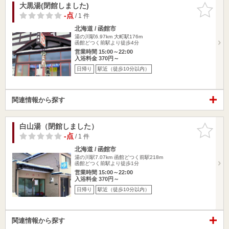
大黒湯(閉館しました)
お気に入
りに追加
-点
/ 1 件
北海道 / 函館市
湯の川駅6.97km
大町駅176m
函館どつく前駅より徒歩4分
営業時間 15:00～22:00
入浴料金 370円～
日帰り
駅近（徒歩10分以内）
関連情報から探す
白山湯（閉館しました）
お気に入
りに追加
-点
/ 1 件
北海道 / 函館市
湯の川駅7.07km
函館どつく前駅218m
函館どつく前駅より徒歩1分
営業時間 15:00～22:00
入浴料金 370円～
日帰り
駅近（徒歩10分以内）
関連情報から探す