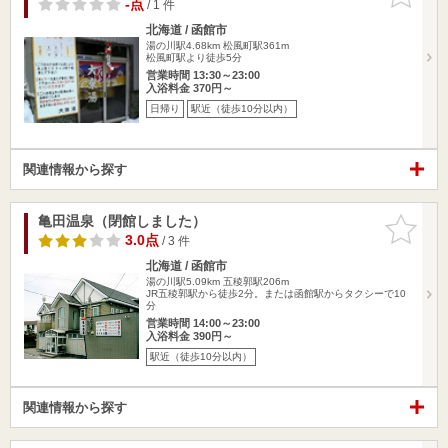
りに追加
-点
/ 1 件
北海道 / 函館市
湯の川駅4.68km
松風町駅361m
松風町駅より徒歩5分
営業時間 13:30～23:00
入浴料金 370円～
日帰り
駅近（徒歩10分以内）
関連情報から探す
亀田温泉（閉館しました）
お気に入
りに追加
3.0点
/ 3 件
北海道 / 函館市
湯の川駅5.09km
五稜郭駅206m
JR五稜郭駅から徒歩2分。または函館駅からタクシーで10
分
営業時間 14:00～23:00
入浴料金 390円～
駅近（徒歩10分以内）
関連情報から探す