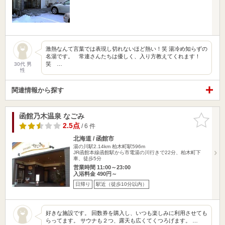
激熱なんて言葉では表現し切れないほど熱い！笑 湯冷め知らずの
名湯です。 常連さんたちは優しく、入り方教えてくれます！
笑 …
30代 男
性
関連情報から探す
函館乃木温泉 なごみ
お気に入
りに追加
2.5点
/ 6 件
北海道 / 函館市
湯の川駅2.14km
柏木町駅596m
JR函館本線函館駅から市電湯の川行きで22分、柏木町下
車、徒歩5分
営業時間 11:00～23:00
入浴料金 490円～
日帰り
駅近（徒歩10分以内）
好きな施設です。 回数券を購入し、いつも楽しみに利用させても
らってます。 サウナも２つ、露天も広くてくつろげます。 …