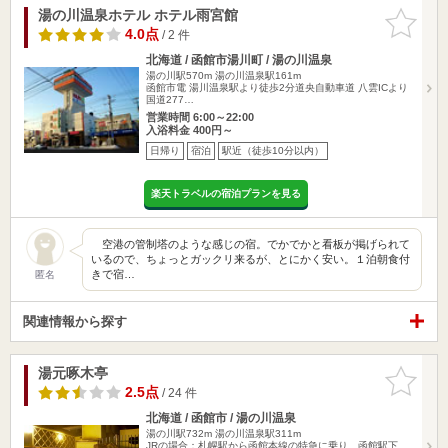
湯の川温泉ホテル ホテル雨宮館
お気に入
りに追加
4.0点
/ 2 件
北海道 / 函館市湯川町 / 湯の川温泉
湯の川駅570m
湯の川温泉駅161m
函館市電 湯川温泉駅より徒歩2分道央自動車道 八雲ICより
国道277…
営業時間 6:00～22:00
入浴料金 400円～
日帰り
宿泊
駅近（徒歩10分以内）
楽天トラベルの宿泊プランを見る
空港の管制塔のような感じの宿。でかでかと看板が掲げられて
いるので、ちょっとガックリ来るが、とにかく安い。１泊朝食付
きで宿…
匿名
関連情報から探す
湯元啄木亭
お気に入
りに追加
2.5点
/ 24 件
北海道 / 函館市 / 湯の川温泉
湯の川駅732m
湯の川温泉駅311m
JRの場合：札幌駅から函館本線の特急に乗り、函館駅下