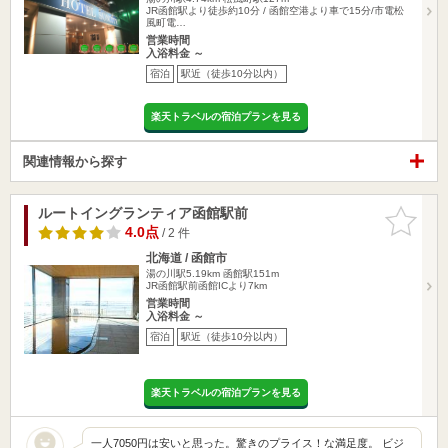
JR函館駅より徒歩約10分 / 函館空港より車で15分/市電松
風町電…
営業時間
入浴料金 ～
宿泊
駅近（徒歩10分以内）
楽天トラベルの宿泊プランを見る
関連情報から探す
ルートイングランティア函館駅前
お気に入
りに追加
4.0点
/ 2 件
北海道 / 函館市
湯の川駅5.19km
函館駅151m
JR函館駅前函館ICより7km
営業時間
入浴料金 ～
宿泊
駅近（徒歩10分以内）
楽天トラベルの宿泊プランを見る
一人7050円は安いと思った。驚きのプライス！な満足度。 ビジ