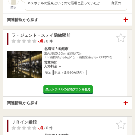
ネスホテルの温泉というので眉唾と思っていたが・・・ 良質の…
匿名
関連情報から探す
ラ・ジェント・ステイ函館駅前
お気に入
りに追加
-点
/ 0 件
北海道 / 函館市
湯の川駅5.26km
函館駅72m
ＪＲ函館駅から徒歩1分・函館空港からバス約20分
営業時間
入浴料金 ～
宿泊
駅近（徒歩10分以内）
楽天トラベルの宿泊プランを見る
関連情報から探す
ＪＲイン函館
お気に入
りに追加
-点
/ 0 件