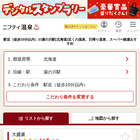
購入済チケットはこちら
ログイン
履歴
メニュー
駅近（徒歩10分以内）の湯の川駅(北海道)近くの温泉、日帰り温泉、スーパー銭湯おす
すめ
1. 都道府県
北海道
2. 沿線・駅
湯の川駅
3. こだわり条件
駅近（徒歩10分以内）
こだわり条件を変更する
リストから探す
地図から探す
大盛湯
お気に入
りに追加