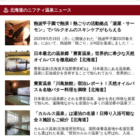
北海道のニフティ温泉ニュース
熱波甲子園で熱演！熱ごりの活動拠点「湯屋・サー
モン」でバルクオムのスキンケアがもらえる
2025年5月19日（月）に開催された「熱波甲子園2025春大
会」において、熱波師「熱ごり」が4冠を達成しました！
このたび、バルクオム賞の受賞を記念して、熱ごりさんの活
動拠点である北海道の銭湯「湯屋・サーモン」にて、メンズ
日本最北の温泉郷「豊富温泉」世界的に希少な天然
スキンケアブランド バルクオムの「ONE DAY KIT」を数量
オイルバスを徹底紹介【北海道】
限定でプレゼントいたします。
老若男女問わず、多くの方にご体験いただける製品ですの
豊富温泉(北海道天塩郡豊富町)は、日本最北にある温泉郷。
で、ぜひお試しください。※6月13日配布開始、なくなり次
温泉に石油成分を含有することで知られており、世界的にも
第終了
大変希少な泉質です。また、油分が乾癬やアトピー性皮膚炎
に特効があると言われ、遠隔地ながらも全国から湯治・療養
───
豊富温泉「川島旅館」宿泊レポート！天然オイルバ
目的で多くの人々が訪れます。
提供元：株式会社バルクオム【PR】
ス＆名物バター料理を満喫【北海道】
この記事は株式会社バルクオム商品のPR記事です。
今回、四半世紀以上に渡り全国の温泉を巡り続ける筆者が現
日本最北の温泉郷とされる豊富温泉。油分を含む特殊な泉質
地体験し、独自の視点で豊富温泉の“天然オイルバス”をレポ
で知られ、遠隔地ながらも全国から多くの湯治客や温泉ファ
ート。温泉地概要や日帰り入浴施設をはじめ、宿泊施設・ア
ンが訪れる地です。
クセスまで徹底紹介します！
「カルルス温泉」は湯治の名湯！日帰り入浴可能な
「川島旅館」は、豊富温泉の開湯当初から営業する老舗旅
全３施設もご紹介【北海道】
館。とりわけ温泉の良さと名物のバター料理に定評があり、
口コミの評判も非常に高い宿。今回は筆者自ら宿泊し、自慢
カルルス温泉(北海道登別市)は、国民保養温泉地や名湯百選
の温泉や料理をはじめ、パブリックスペース・客室など宿の
にも選ばれた名湯。“登別カルルス温泉”とも呼ばれ、入浴剤
全貌を徹底的にご紹介します！
としてその名を聞いたことがある方も多いでしょう。観光色