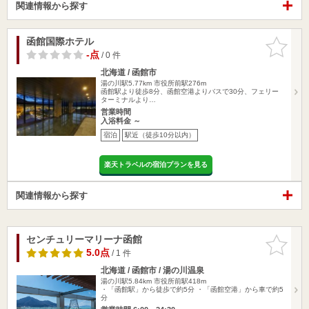
関連情報から探す
函館国際ホテル
お気に入
りに追加
-点
/ 0 件
北海道 / 函館市
湯の川駅5.77km
市役所前駅276m
函館駅より徒歩8分、函館空港よりバスで30分、フェリー
ターミナルより…
営業時間
入浴料金 ～
宿泊
駅近（徒歩10分以内）
楽天トラベルの宿泊プランを見る
関連情報から探す
センチュリーマリーナ函館
お気に入
りに追加
5.0点
/ 1 件
北海道 / 函館市 / 湯の川温泉
湯の川駅5.84km
市役所前駅418m
・「函館駅」から徒歩で約5分 ・「函館空港」から車で約5
分