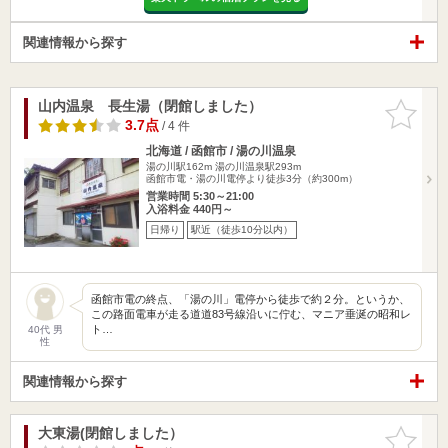
関連情報から探す
山内温泉 長生湯（閉館しました）
お気に入
りに追加
3.7点
/ 4 件
北海道 / 函館市 / 湯の川温泉
湯の川駅162m
湯の川温泉駅293m
函館市電・湯の川電停より徒歩3分（約300m）
営業時間 5:30～21:00
入浴料金 440円～
日帰り
駅近（徒歩10分以内）
函館市電の終点、「湯の川」電停から徒歩で約２分。というか、
この路面電車が走る道道83号線沿いに佇む、マニア垂涎の昭和レ
ト…
40代 男
性
関連情報から探す
大東湯(閉館しました）
お気に入