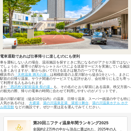
電車通勤であれば仕事帰りに楽しむのにも便利
車を運転しない人の場合、温浴施設を探すときに気になるのがアクセス面ではない
でしょうか。最寄りの駅からシャトルバスによる送迎サービスを実施している施設
も多くありますが、駅から歩いて行ける近さは魅力の一つですね。
横浜市の
「天然温泉 満天の湯」
は相模鉄道の上星川駅から徒歩1分という、まさに
駅前の日帰り温泉。サウナ関連のサービスでも定評があり、会社帰りにも立ち寄っ
て利用する人もみられます。
また
「西武秩父駅前温泉 祭の湯」
も、その名のとおり駅前にある温泉。秩父方面へ
の観光の際、帰りの電車の時間に合わせて利用しやすいのがメリットです。
湯の川駅の駅近（徒歩10分以内）の温泉、日帰り温泉、スーパー銭湯の中でも特に
人気があるのは、
大盛湯
、
湯の川温泉足湯 湯巡り舞台
、
湯の川温泉ホテル ホテ
ル雨宮館
などの施設です。ぜひ一度は足を運んでみてください。
第20回ニフティ温泉年間ランキング2025
全国約2.2万件の中から頂点に選ばれた、2025年の人