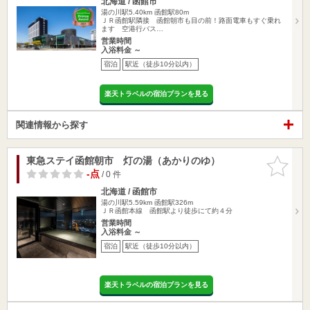
北海道 / 函館市
湯の川駅5.40km
函館駅80m
ＪＲ函館駅隣接 函館朝市も目の前！路面電車もすぐ乗れ
ます 空港行バス…
営業時間
入浴料金 ～
宿泊
駅近（徒歩10分以内）
楽天トラベルの宿泊プランを見る
関連情報から探す
東急ステイ函館朝市 灯の湯（あかりのゆ）
お気に入
りに追加
-点
/ 0 件
北海道 / 函館市
湯の川駅5.59km
函館駅326m
ＪＲ函館本線 函館駅より徒歩にて約４分
営業時間
入浴料金 ～
宿泊
駅近（徒歩10分以内）
楽天トラベルの宿泊プランを見る