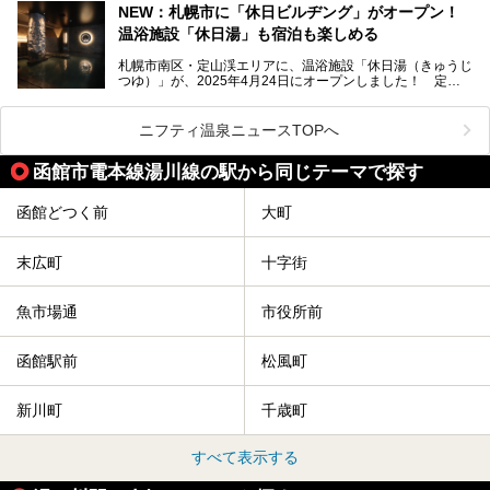
豊かな登別温泉とは対照的な存在で、今も湯治場的な要素が
NEW：札幌市に「休日ビルヂング」がオープン！
残る閑静な温泉地です。
温浴施設「休日湯」も宿泊も楽しめる
今回、四半世紀以上に渡り全国の温泉を巡り続ける筆者が現
札幌市南区・定山渓エリアに、温浴施設「休日湯（きゅうじ
地体験し、カルルス温泉をご紹介。温泉地の概要や泉質解説
つゆ）」が、2025年4月24日にオープンしました！ 定山
をはじめ、日帰り入浴可能な全３施設の紹介・周辺観光・ア
渓の新たなランドマーク「休日ビルヂング」として誕生した
クセスまで徹底紹介します！
この施設は、温泉・サウナの「休日湯」・ラウンジの「THE
LOUNGE DAYOF」・グルメ「休日洋麺店」・ホテル「エク
ニフティ温泉ニュースTOPへ
スクラメーションホテル」で構成された、まさに大人の癒し
空間。
函館市電本線湯川線の駅から同じテーマで探す
今回は、そんな「休日ビルヂング」の魅力を5つのポイント
からご紹介します。
函館どつく前
大町
末広町
十字街
魚市場通
市役所前
函館駅前
松風町
新川町
千歳町
すべて表示する