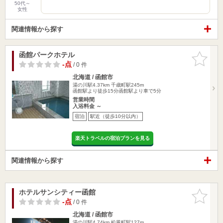
50代～
女性
関連情報から探す
函館パークホテル
お気に入
りに追加
-点
/ 0 件
北海道 / 函館市
湯の川駅4.37km
千歳町駅245m
函館駅より徒歩15分函館駅より車で5分
営業時間
入浴料金 ～
宿泊
駅近（徒歩10分以内）
楽天トラベルの宿泊プランを見る
関連情報から探す
ホテルサンシティー函館
お気に入
りに追加
-点
/ 0 件
北海道 / 函館市
湯の川駅4.74km
松風町駅127m