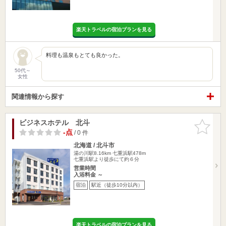
楽天トラベルの宿泊プランを見る
料理も温泉もとても良かった。
50代～
女性
関連情報から探す
ビジネスホテル 北斗
お気に入
りに追加
-点
/ 0 件
北海道 / 北斗市
湯の川駅8.16km
七重浜駅478m
七重浜駅より徒歩にて約６分
営業時間
入浴料金 ～
宿泊
駅近（徒歩10分以内）
楽天トラベルの宿泊プランを見る