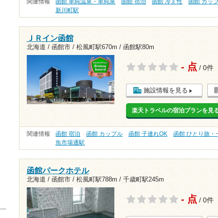
関連情報
函館 単純温泉・単純泉
函館 宿泊
函館 冷え性
函館 カッ
新川町駅
ＪＲイン函館
北海道 / 函館市 /
松風町駅670m
/
函館駅80m
- 点
/ 0件
施設情報を見る
楽天トラベルの宿泊プランを見
関連情報
函館 宿泊
函館 カップル
函館 子連れOK
函館 ひとり旅・
魚市場通駅
函館パークホテル
北海道 / 函館市 /
松風町駅788m
/
千歳町駅245m
- 点
/ 0件