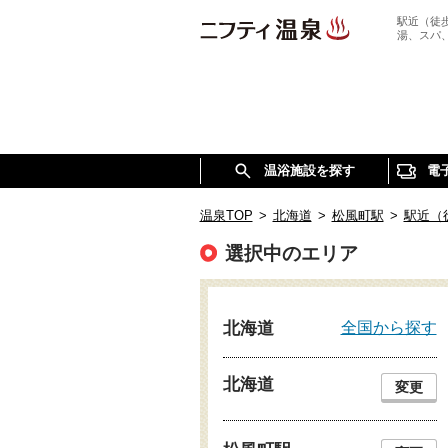
駅近（徒
湯、スパ
温浴施設を探す
電
温泉TOP
>
北海道
>
松風町駅
>
駅近（
選択中のエリア
全国から探す
北海道
北海道
変更