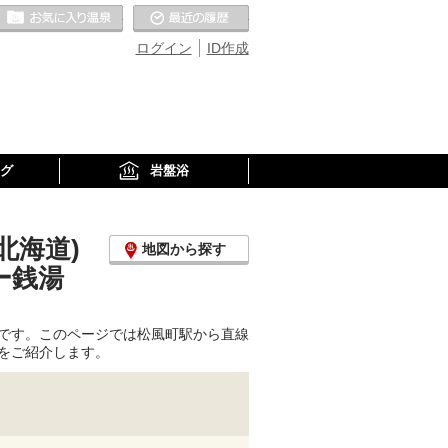
お気に入りの温泉
最近の履歴
ログイン
ID作成
グ
岩盤浴
北海道)
地図から探す
ー銭湯
です。このページでは松風町駅から直線
をご紹介します。