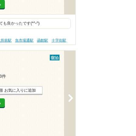
る
良かったです(*^-^)
役所前駅
魚市場通駅
函館駅
十字街駅
宿泊
13件
お気に入りに追加
>
る