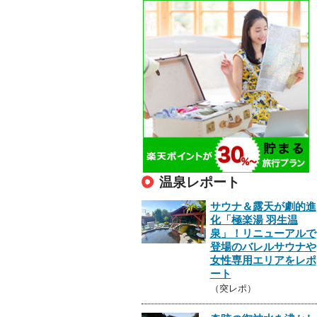
温泉レポート
サウナ＆露天が劇的進
化「極楽湯 羽生温
泉」！リニューアルで
登場のバレルサウナや
女性専用エリアをレポ
ート
（突レポ）