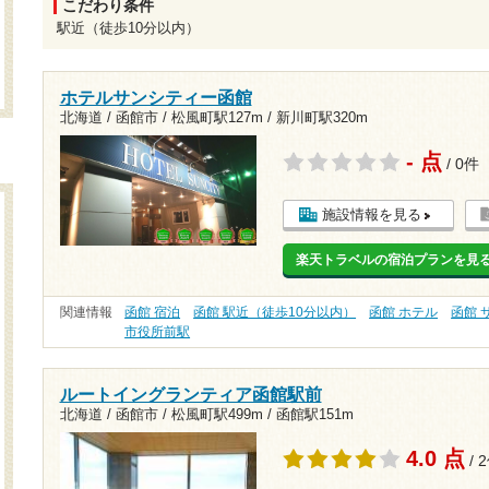
こだわり条件
駅近（徒歩10分以内）
ホテルサンシティー函館
北海道 / 函館市 /
松風町駅127m
/
新川町駅320m
- 点
/ 0件
施設情報を見る
楽天トラベルの宿泊プランを見
関連情報
函館 宿泊
函館 駅近（徒歩10分以内）
函館 ホテル
函館 
市役所前駅
ルートイングランティア函館駅前
北海道 / 函館市 /
松風町駅499m
/
函館駅151m
4.0 点
/ 