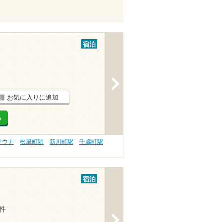
宿泊
>
お気に入りに追加
る
サウナ
松風町駅
新川町駅
千歳町駅
宿泊
2件
>