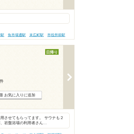
街駅
魚市場通駅
末広町駅
市役所前駅
日帰り
>
6件
お気に入りに追加
用させてもらってます。 サウナも２
が、岩盤浴場の利用者さん…