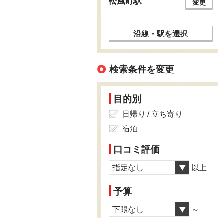
松風町駅
変更
沿線・駅を選択
検索条件を変更
目的別
日帰り / 立ち寄り
宿泊
口コミ評価
指定なし
以上
予算
下限なし
～