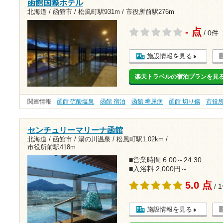
函館国際ホテル
北海道 / 函館市 /
松風町駅931m
/
市役所前駅276m
- 点
/ 0件
施設情報を見る
楽天トラベルの宿泊プランを見
関連情報
函館 硫酸塩泉
函館 宿泊
函館 糖尿病
函館 切り傷
市役
センチュリーマリーナ函館
北海道 / 函館市 / 湯の川温泉 /
松風町駅1.02km
/
市役所前駅418m
■営業時間 6:00～24:30
■入浴料 2,000円～
5.0 点
/ 
施設情報を見る