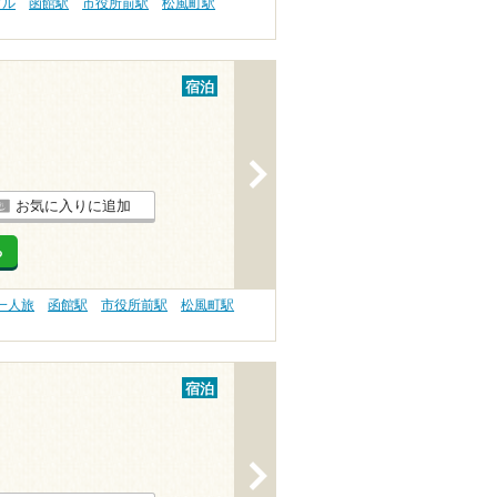
プル
函館駅
市役所前駅
松風町駅
宿泊
>
お気に入りに追加
る
一人旅
函館駅
市役所前駅
松風町駅
宿泊
>