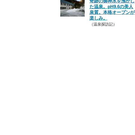
奇跡の御神水を沸かし
た温泉。pH9.6の美人
泉質。本格オープンが
楽しみ。
（温泉探訪記）