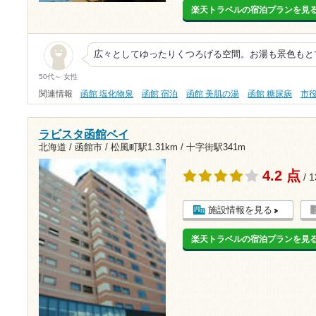
楽天トラベルの宿泊プランを見
広々としてゆったりくつろげる空間。お湯も景色もとても
50代～ 女性
関連情報
函館 塩化物泉
函館 宿泊
函館 美肌の湯
函館 糖尿病
市
ラビスタ函館ベイ
北海道 / 函館市 /
松風町駅1.31km
/
十字街駅341m
4.2 点
/ 
施設情報を見る
楽天トラベルの宿泊プランを見