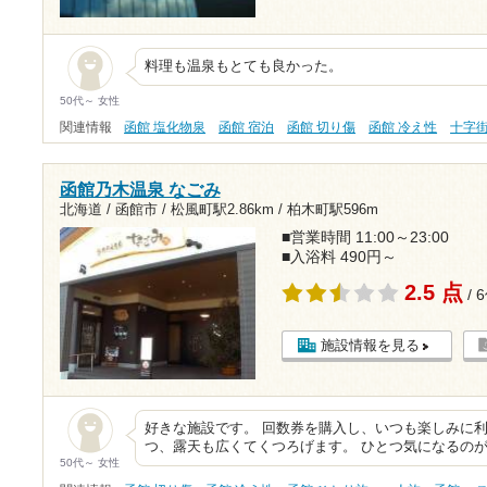
料理も温泉もとても良かった。
50代～ 女性
関連情報
函館 塩化物泉
函館 宿泊
函館 切り傷
函館 冷え性
十字
函館乃木温泉 なごみ
北海道 / 函館市 /
松風町駅2.86km
/
柏木町駅596m
■営業時間 11:00～23:00
■入浴料 490円～
2.5 点
/ 
施設情報を見る
好きな施設です。 回数券を購入し、いつも楽しみに利
つ、露天も広くてくつろげます。 ひとつ気になるの
50代～ 女性