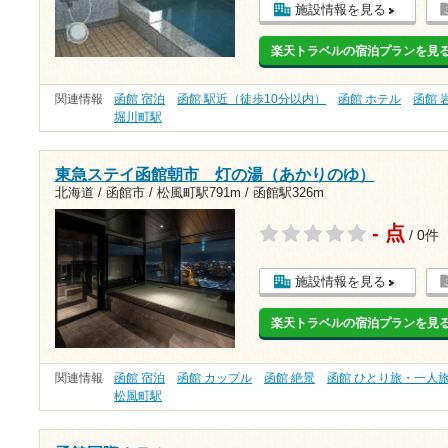
施設情報を見る
楽天トラベルの宿泊プランを見
関連情報
函館 宿泊
函館 駅近（徒歩10分以内）
函館 ホテル
函館 
堀川町駅
東急ステイ函館朝市 灯の湯（あかりのゆ）
北海道 / 函館市 /
松風町駅791m
/
函館駅326m
- 点
/ 0件
施設情報を見る
楽天トラベルの宿泊プランを見
関連情報
函館 宿泊
函館 カップル
函館 絶景
函館 ひとり旅・一人
松風町駅