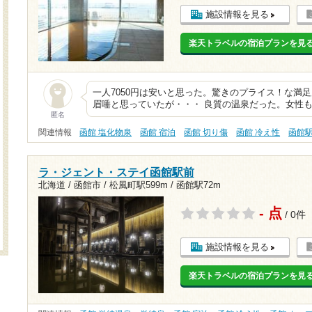
施設情報を見る
楽天トラベルの宿泊プランを見
一人7050円は安いと思った。驚きのプライス！な満
眉唾と思っていたが・・・ 良質の温泉だった。女性
匿名
関連情報
函館 塩化物泉
函館 宿泊
函館 切り傷
函館 冷え性
函館
ラ・ジェント・ステイ函館駅前
北海道 / 函館市 /
松風町駅599m
/
函館駅72m
- 点
/ 0件
施設情報を見る
楽天トラベルの宿泊プランを見