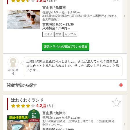
3.9点
/ 38 件
富山県 / 魚津市
長屋駅4.90km
経田駅2.07km
JR北陸本線魚津駅から富山地方鉄道バス黒沢行きで15分、
金太郎温泉下…
営業時間 8:30～23:30
入浴料金 1,050円～
日帰り
宿泊
カップル
楽天トラベルの宿泊プランを見る
土曜日の開店直後に利用しました。さほど混んでもなく自由気ま
まに色々とお風呂に入れました。サウナも広いし申し分ないと思
います…
40代 男
性
関連情報から探す
辻わくわくランド
お気に入
りに追加
4.2点
/ 6 件
富山県 / 魚津市
長屋駅6.71km
魚津駅1.11km
あいの風富山鉄道 魚津駅より車で3分。 北陸自動車道
魚津インター…
営業時間 6:00～23:00