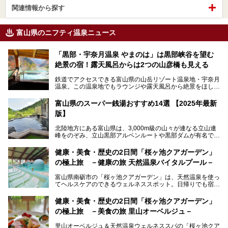
関連情報から探す
富山県のニフティ温泉ニュース
「黒部・宇奈月温泉 やまのは」は黒部峡谷を望む
絶景の宿！露天風呂からは2つの山彦橋も見える
鉄道でアクセスできる富山県の山岳リゾート温泉地・宇奈月
温泉。この温泉地でもラウンジや露天風呂から絶景をほしい
ままにする絶好の地に建つ宿がORIX HOTELS & RESORTS
の「黒部・宇奈月温泉 やまのは」。
富山県のスーパー銭湯おすすめ14選 【2025年最新
版】
自慢の眺望、温泉、居心地の良い客室、ビュッフェ式の食事
など、実際に泊まってみた体験を中心に詳しく紹介しちゃい
北陸地方にある富山県は、3,000m級の山々が連なる立山連
ます。日常から少し離れて、山懐で自然に癒されたいと思う
峰をのぞみ、立山黒部アルペンルートや黒部ダムが有名で
方にぴったりの温泉です。冬なら雪景色も絵になりますよ。
す。また、氷見港をはじめとする富山湾に揚がる、きときと
の（新鮮な）海の幸も見逃せません！
───
健康・美食・歴史の2日間「桜ヶ池クアガーデン」
提供元：オリックス・ホテルマネジメント株式会社【PR】
の極上旅 －健康の旅 天然温泉バイタルプール－
北陸新幹線が開業し、実は東京からも2時間ほどでアクセス
この記事は黒部・宇奈月温泉 やまのはのPR記事です。
できる富山県の、おすすめスーパー銭湯をご紹介します。質
富山県南砺市の「桜ヶ池クアガーデン」は、天然温泉を使っ
のいい天然温泉が豊富で、すぐにでも出かけたくなる施設が
てヘルスケアのできるウェルネススポット。日帰りでも宿泊
満載ですよ。
でも天然温泉バイタルプールやサウナ、露天風呂を利用でき
るので、ゆったり楽しみながら美しく健康に。
健康・美食・歴史の2日間「桜ヶ池クアガーデン」
の極上旅 －美食の旅 里山オーベルジュ－
そんな「桜ヶ池クアガーデン」の天然温泉バイタルプールと
大浴場・露天風呂を、宿泊して体験してきたので詳しくレポ
里山オーベルジュ＆天然温泉ウェルネススパの「桜ヶ池クア
ートしたいと思います。