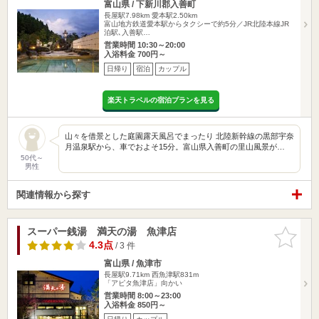
富山県 / 下新川郡入善町
長屋駅7.98km
愛本駅2.50km
富山地方鉄道愛本駅からタクシーで約5分／JR北陸本線JR
泊駅､入善駅…
営業時間 10:30～20:00
入浴料金 700円～
日帰り
宿泊
カップル
楽天トラベルの宿泊プランを見る
山々を借景とした庭園露天風呂でまったり 北陸新幹線の黒部宇奈
月温泉駅から、車でおよそ15分。富山県入善町の里山風景が…
50代～
男性
関連情報から探す
スーパー銭湯 満天の湯 魚津店
お気に入
りに追加
4.3点
/ 3 件
富山県 / 魚津市
長屋駅9.71km
西魚津駅831m
「アピタ魚津店」向かい
営業時間 8:00～23:00
入浴料金 850円～