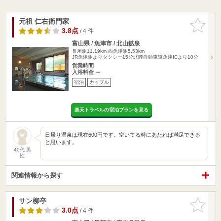
元祖 仁右衛門家
お気に入
りに追加
3.8点
/ 4 件
富山県 / 魚津市 / 北山鉱泉
長屋駅11.19km
西魚津駅5.53km
JR魚津駅よりタクシー15分北陸自動車道魚津ICより10分
営業時間
入浴料金 ～
宿泊
カップル
楽天トラベルの宿泊プランを見る
日帰り温泉は現在600円です。空いてる時にあたれば満足できる
と思います。
40代 男
性
関連情報から探す
サン柳亭
お気に入
りに追加
3.0点
/ 4 件