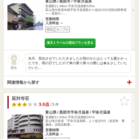
富山県 / 黒部市 / 宇奈月温泉
長屋駅11.38km
宇奈月温泉駅535m
富山地方鉄道本線宇奈月温泉駅から徒歩10分北陸自動車道
へ～黒部IC～…
営業時間
入浴料金 ～
宿泊
カップル
楽天トラベルの宿泊プランを見る
先月、宿泊させていただきましたが宿のかたはとっても暖かかっ
たです。雨の日でしたので車の乗り降りの際には傘をさしていた
だいた…
匿名
関連情報から探す
延対寺荘
お気に入
りに追加
3.0点
/ 5 件
富山県 / 黒部市宇奈月温泉 / 宇奈月温泉
長屋駅11.63km
宇奈月温泉駅297m
富山地方鉄道「宇奈月温泉駅」より徒歩5分（送迎有 要
連絡）北陸自動車…
営業時間
入浴料金 ～