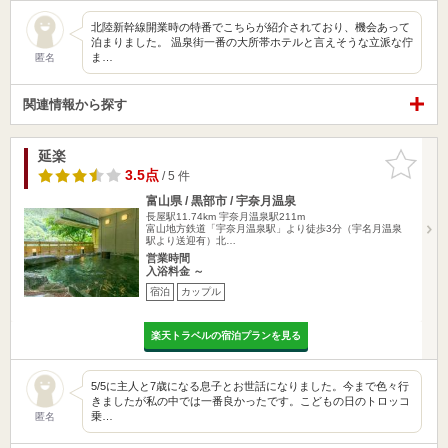
北陸新幹線開業時の特番でこちらが紹介されており、機会あって
泊まりました。 温泉街一番の大所帯ホテルと言えそうな立派な佇
ま…
匿名
関連情報から探す
延楽
お気に入
りに追加
3.5点
/ 5 件
富山県 / 黒部市 / 宇奈月温泉
長屋駅11.74km
宇奈月温泉駅211m
富山地方鉄道「宇奈月温泉駅」より徒歩3分（宇名月温泉
駅より送迎有）北…
営業時間
入浴料金 ～
宿泊
カップル
楽天トラベルの宿泊プランを見る
5/5に主人と7歳になる息子とお世話になりました。今まで色々行
きましたが私の中では一番良かったです。こどもの日のトロッコ
乗…
匿名