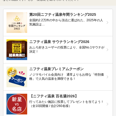
第20回ニフティ温泉年間ランキング2025
全国約2.2万件の中から頂点に選ばれた、2025年の人
気施設は…
ニフティ温泉 サウナランキング2026
おふろ好きユーザーの投票により、全国No.1サウナが
決定！
ニフティ温泉プレミアムクーポン
ノジマモバイル会員向け 通常よりもお得な「特別価
格」で人気の温泉を満喫できる！
【ニフティ温泉 百名湯2026】
行ってみたい施設に投票してプレゼントを当てよう！
（全10回開催 / 合計260名様）