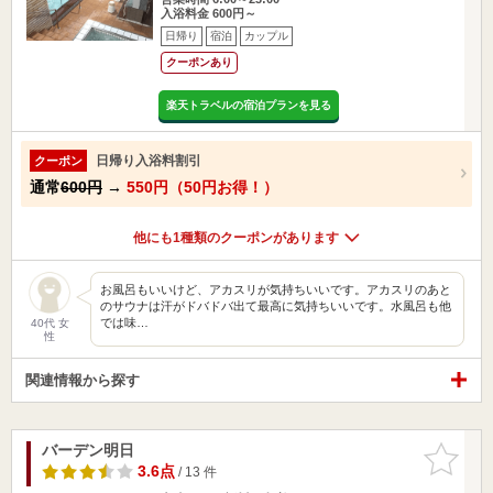
入浴料金 600円～
日帰り
宿泊
カップル
クーポンあり
楽天トラベルの宿泊プランを見る
日帰り入浴料割引
クーポン
通常
600円
→
550円（50円お得！）
他にも1種類のクーポンがあります
お風呂もいいけど、アカスリが気持ちいいです。アカスリのあと
のサウナは汗がドバドバ出て最高に気持ちいいです。水風呂も他
では味…
40代 女
性
関連情報から探す
バーデン明日
お気に入
りに追加
3.6点
/ 13 件