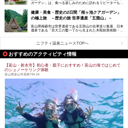
ガーデン」は、食べる楽しみのために訪れるリピーターも多
い温泉です。館内のレストラン「ジョウハナーレ」では、
月、水はフレンチ、火、木は和食、土日はその両方がランチ
健康・美食・歴史の2日間「桜ヶ池クアガーデン」
とディナーで味わえます。オリジナルのスイーツも評判で
の極上旅 －歴史の旅 世界遺産「五箇山」－
す。
富山県南砺市は世界遺産である五箇山の合掌造り集落、日本
そんな「桜ヶ池クアガーデン」に宿泊して、食を満喫してき
遺産である「宮大工の鑿一丁から生まれた木彫刻美術館・井
たのでじっくりご紹介します！
波」、ユネスコ無形文化遺産 城端曳山祭で知られる越中の
小京都・城端と、とても魅力的な観光スポットがたくさんあ
ります。
ニフティ温泉ニュースTOPへ
城端の郊外に建つ里山オーベルジュ＆温泉ウェルネススパ
おすすめのアクティビティ情報
「桜ヶ池クアガーデン」に泊まって、歴史の旅にお出かけし
てみませんか？
【富山・射水市】初心者・親子におすすめ！富山の海ではじめて
のシュノーケリング体験
富山県富山市長附744-24