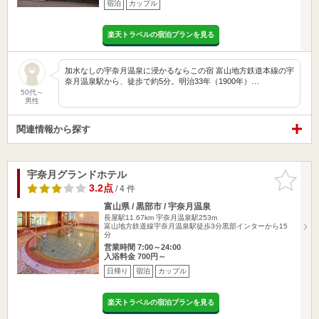
宿泊
カップル
楽天トラベルの宿泊プランを見る
加水なしの宇奈月温泉に浸かるならこの宿 富山地方鉄道本線の宇
奈月温泉駅から、徒歩で約5分。明治33年（1900年）…
50代～
男性
関連情報から探す
宇奈月グランドホテル
お気に入
りに追加
3.2点
/ 4 件
富山県 / 黒部市 / 宇奈月温泉
長屋駅11.67km
宇奈月温泉駅253m
富山地方鉄道線宇奈月温泉駅徒歩3分黒部インターから15
分
営業時間 7:00～24:00
入浴料金 700円～
日帰り
宿泊
カップル
楽天トラベルの宿泊プランを見る