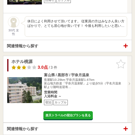
日帰り
カップル
休日によく利用させて頂いてます。 従業員の方はみなさん良い方
ばかりで、とても居心地が良いです！ 今後も利用したいと思い…
30代 女
性
関連情報から探す
ホテル桃源
お気に入
りに追加
3.0点
/ 3 件
富山県 / 黒部市 / 宇奈月温泉
長屋駅10.29km
宇奈月温泉駅1.67km
富山地方鉄道「宇奈月温泉駅」より徒歩5分（宇名月温泉
駅より随時送迎有…
営業時間
入浴料金 ～
宿泊
カップル
楽天トラベルの宿泊プランを見る
関連情報から探す