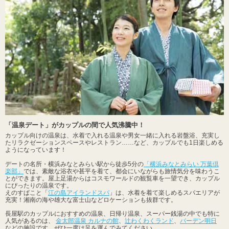
「温泉デート」がカップルの間で人気沸騰中！
カップル向けの温泉は、水着で入れる温泉や男女一緒に入れる岩盤浴、充実し
たリラクゼーションスペースやレストラン……など、カップルでも1日楽しめる
ようになっています！
デートの名所・横浜みなとみらい駅から徒歩5分の
「横浜みなとみらい 万葉倶
楽部」
では、素敵な浴衣や甚平を着て、都会にいながらも旅情気分を味わうこ
とができます。屋上足湯からはコスモワールドの観覧車を一望でき、カップル
にぴったりの温泉です。
えのすぱこと「
江の島アイランドスパ
」は、水着を着て楽しめるスパエリアが
充実！湘南の海や雄大な富士山などロケーションも抜群です。
長屋駅のカップルにおすすめの温泉、日帰り温泉、スーパー銭湯の中でも特に
人気があるのは、
金太郎温泉 カルナの館
、
辻わくわくランド
、
バーデン明日
などの施設です。ぜひ一度は足を運んでみてください。