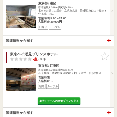
東京都 / 港区
市場前駅3.09km
田町駅470m
電車でお越しの場合 京浜東北線 田町駅 東口より徒歩８
分 お車でお…
営業時間 5:00～24:00
入浴料金 30,000円～
日帰り
カップル
関連情報から探す
東京ベイ潮見プリンスホテル
お気に入
りに追加
-点
/ 0 件
東京都 / 江東区
市場前駅3.26km
潮見駅151m
JR京葉線・武蔵野線 潮見駅（東口）左手 徒歩約1分
営業時間
入浴料金 ～
宿泊
カップル
楽天トラベルの宿泊プランを見る
関連情報から探す