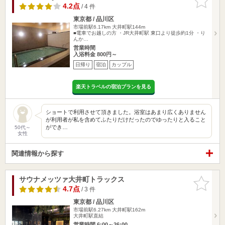
りに追加
4.2点
/ 4 件
東京都 / 品川区
市場前駅6.17km
大井町駅144m
■電車でお越しの方 ・JR大井町駅 東口より徒歩約1分 ・り
んか…
営業時間
入浴料金 800円～
日帰り
宿泊
カップル
楽天トラベルの宿泊プランを見る
ショートで利用させて頂きました。浴室はあまり広くありません
が利用者が私を含めてふたりだけだったのでゆったりと入ること
ができ…
50代～
女性
関連情報から探す
サウナメッツァ大井町トラックス
お気に入
りに追加
4.7点
/ 3 件
東京都 / 品川区
市場前駅6.27km
大井町駅162m
大井町駅直結
営業時間 6:00～26:00