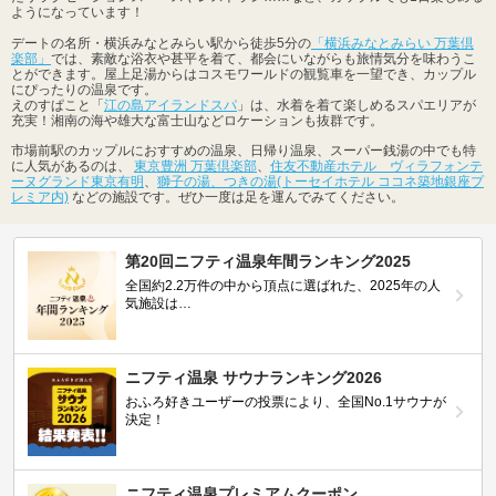
ようになっています！
デートの名所・横浜みなとみらい駅から徒歩5分の
「横浜みなとみらい 万葉倶
楽部」
では、素敵な浴衣や甚平を着て、都会にいながらも旅情気分を味わうこ
とができます。屋上足湯からはコスモワールドの観覧車を一望でき、カップル
にぴったりの温泉です。
えのすぱこと「
江の島アイランドスパ
」は、水着を着て楽しめるスパエリアが
充実！湘南の海や雄大な富士山などロケーションも抜群です。
市場前駅のカップルにおすすめの温泉、日帰り温泉、スーパー銭湯の中でも特
に人気があるのは、
東京豊洲 万葉倶楽部
、
住友不動産ホテル ヴィラフォンテ
ーヌグランド東京有明
、
獅子の湯、つきの湯(トーセイホテル ココネ築地銀座プ
レミア内)
などの施設です。ぜひ一度は足を運んでみてください。
第20回ニフティ温泉年間ランキング2025
全国約2.2万件の中から頂点に選ばれた、2025年の人
気施設は…
ニフティ温泉 サウナランキング2026
おふろ好きユーザーの投票により、全国No.1サウナが
決定！
ニフティ温泉プレミアムクーポン