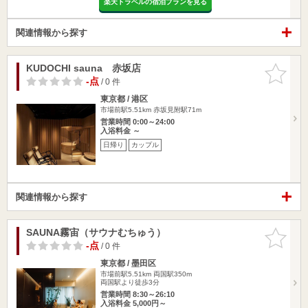
楽天トラベルの宿泊プランを見る
関連情報から探す
KUDOCHI sauna 赤坂店
お気に入
りに追加
-点
/ 0 件
東京都 / 港区
市場前駅5.51km
赤坂見附駅71m
営業時間 0:00～24:00
入浴料金 ～
日帰り
カップル
関連情報から探す
SAUNA霧宙（サウナむちゅう）
お気に入
りに追加
-点
/ 0 件
東京都 / 墨田区
市場前駅5.51km
両国駅350m
両国駅より徒歩3分
営業時間 8:30～26:10
入浴料金 5,000円～