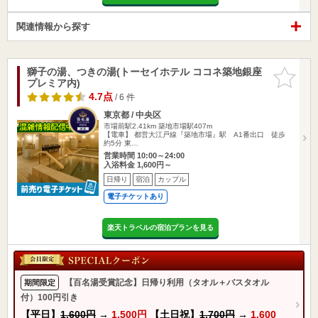
関連情報から探す
獅子の湯、つきの湯(トーセイホテル ココネ築地銀座
お気に入
プレミア内)
りに追加
4.7点
/ 6 件
東京都 / 中央区
市場前駅2.41km
築地市場駅407m
【電車】 都営大江戸線『築地市場』駅 A1番出口 徒歩
約5分 東…
営業時間 10:00～24:00
入浴料金 1,600円～
日帰り
宿泊
カップル
電子チケットあり
楽天トラベルの宿泊プランを見る
【百名湯受賞記念】日帰り利用（タオル＋バスタオル
期間限定
付）100円引き
【平日】
1,600円
→
1,500円
【土日祝】
1,700円
→
1,600