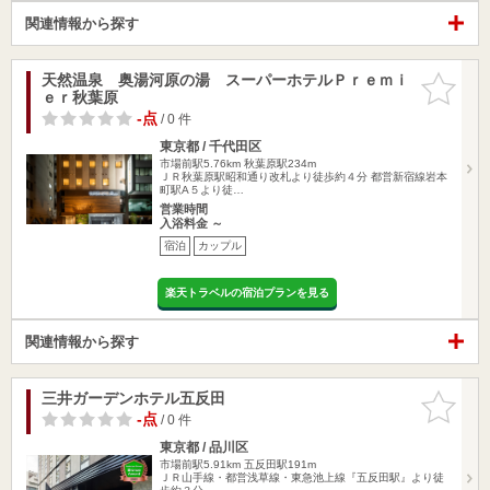
関連情報から探す
天然温泉 奥湯河原の湯 スーパーホテルＰｒｅｍｉ
お気に入
ｅｒ秋葉原
りに追加
-点
/ 0 件
東京都 / 千代田区
市場前駅5.76km
秋葉原駅234m
ＪＲ秋葉原駅昭和通り改札より徒歩約４分 都営新宿線岩本
町駅A５より徒…
営業時間
入浴料金 ～
宿泊
カップル
楽天トラベルの宿泊プランを見る
関連情報から探す
三井ガーデンホテル五反田
お気に入
りに追加
-点
/ 0 件
東京都 / 品川区
市場前駅5.91km
五反田駅191m
ＪＲ山手線・都営浅草線・東急池上線『五反田駅』より徒