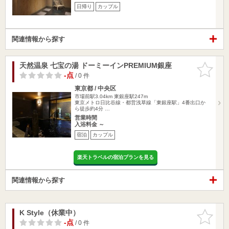
日帰り
カップル
関連情報から探す
天然温泉 七宝の湯 ドーミーインPREMIUM銀座
お気に入
りに追加
-点
/ 0 件
東京都 / 中央区
市場前駅3.04km
東銀座駅247m
東京メトロ日比谷線・都営浅草線「東銀座駅」4番出口か
ら徒歩約4分 …
営業時間
入浴料金 ～
宿泊
カップル
楽天トラベルの宿泊プランを見る
関連情報から探す
K Style（休業中）
お気に入
りに追加
-点
/ 0 件