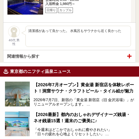
入浴料金 1,980円～
日帰り
カップル
清潔感があって良かった。 水風呂もサウナから近く良かった
40代 男
性
関連情報から探す
東京都のニフティ温泉ニュース
【2026年7月オープン】黄金湯 新宿店を体験レポー
ト！洞窟サウナ・クラフトビール・タイル絵が魅力
2026年7月7日、新宿の「黄金湯 新宿店（旧 金沢浴場）」が
リニューアルオープンします。
レトロでノスタルジックなタイル絵はそのまま、昔からここ
【2026最新】都内のおしゃれデザイナーズ銭湯・
を知る地元の人にも、新しく足を運んでくれる人にも愛され
ネオ銭湯15選！週末のご褒美に♪
る、今の時代の"銭湯"として生まれ変わりました。洞窟のよ
うなユニークなサウナ、自家醸造のクラフトビールが飲める
「今週末はどこかでおしゃれに癒やされたい」
ビアバーなど、新しく登場したスポットも併せて紹介しま
「日々の疲れを心地よくリセットしたい」
す。充実した設備があるのに、基本の入浴料が銭湯価格の5
──そんなときにおすすめなのが、今、都内で大きなブーム
50円というのも嬉しすぎます！