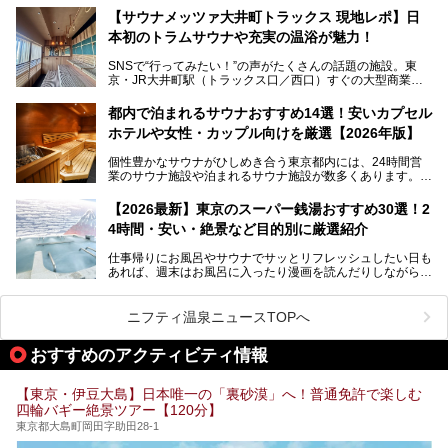
となっている新しいスタイルの銭湯です。
【サウナメッツァ大井町トラックス 現地レポ】日
本初のトラムサウナや充実の温浴が魅力！
最近、SNSやメディアで「デザイナーズ銭湯」や「ネオ銭
湯」という言葉をよく耳にしませんか？
SNSで“行ってみたい！”の声がたくさんの話題の施設。東
京・JR大井町駅（トラックス口／西口）すぐの大型商業施
本記事では、そもそもこれらがどんな銭湯なのか、その気に
設・大井町 トラックスに、2026年3月28日、「サウナメッ
なる違いを分かりやすく解説！さらに、都内で絶対に外せな
ツァ大井町トラックス」がニューオープン。施設の様子をレ
いおしゃれな名店15選を、おすすめの順番で一挙にご紹介
都内で泊まれるサウナおすすめ14選！安いカプセル
ポ―トします。
します。
ホテルや女性・カップル向けを厳選【2026年版】
個性豊かなサウナがひしめき合う東京都内には、24時間営
業のサウナ施設や泊まれるサウナ施設が数多くあります。
終電を逃した深夜の利用に限らず、時間を気にしないサウナ
を旅の目的とする「サ旅」や自分へのご褒美のための宿泊な
【2026最新】東京のスーパー銭湯おすすめ30選！2
ど、自分の好きなタイミングで好きなだけサ活ができるのが
4時間・安い・絶景など目的別に厳選紹介
魅力です。
仕事帰りにお風呂やサウナでサッとリフレッシュしたい日も
最近では、男性専用施設だけでなく、カップルや女性に嬉し
あれば、週末はお風呂に入ったり漫画を読んだりしながら一
い個室サウナも増えてきました。
日中ダラダラ過ごしたい日もあると思います。
この記事では、東京都内にある24時間営業のサウナの中か
また、終電を逃してしまい、「このまま朝までゆっくりでき
ら、特におすすめしたい施設14選をご紹介します。
ニフティ温泉ニュースTOPへ
る場所があれば」と探した経験がある人も多いのではないで
宿泊可能な施設もピックアップしているので、ぜひチェック
しょうか。
してみてください。
おすすめのアクティビティ情報
そこで本記事では、東京でおすすめのスーパー銭湯を、目的
別に厳選した30施設からご紹介します。
【東京・伊豆大島】日本唯一の「裏砂漠」へ！普通免許で楽しむ
24時間営業で宿泊できる施設や、1,000円以下で楽しめる安
四輪バギー絶景ツアー【120分】
い施設、デートや休日レジャーにもぴったりなエンタメ要素
が充実した施設など、利用のシーンに合わせて参考にしてく
東京都大島町岡田字助田28-1
ださい。