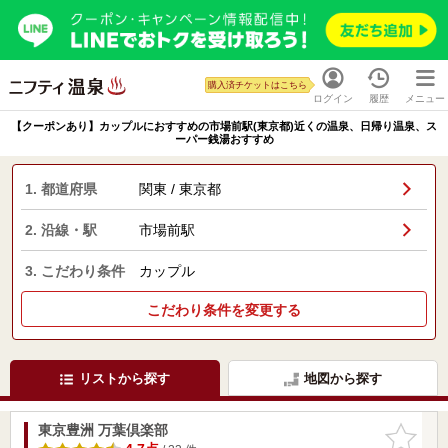
購入済チケットはこちら
ログイン
履歴
メニュー
【クーポンあり】カップルにおすすめの市場前駅(東京都)近くの温泉、日帰り温泉、ス
ーパー銭湯おすすめ
1. 都道府県
関東 / 東京都
2. 沿線・駅
市場前駅
3. こだわり条件
カップル
こだわり条件を変更する
リストから探す
地図から探す
東京豊洲 万葉倶楽部
お気に入
りに追加