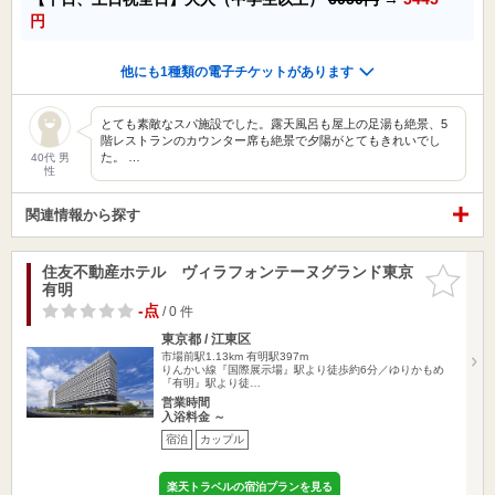
円
他にも1種類の電子チケットがあります
とても素敵なスパ施設でした。露天風呂も屋上の足湯も絶景、5
階レストランのカウンター席も絶景で夕陽がとてもきれいでし
た。 …
40代 男
性
関連情報から探す
住友不動産ホテル ヴィラフォンテーヌグランド東京
お気に入
有明
りに追加
-点
/ 0 件
東京都 / 江東区
市場前駅1.13km
有明駅397m
りんかい線『国際展示場』駅より徒歩約6分／ゆりかもめ
『有明』駅より徒…
営業時間
入浴料金 ～
宿泊
カップル
楽天トラベルの宿泊プランを見る