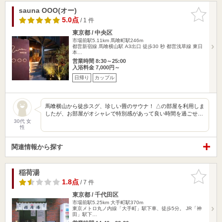
sauna OOO(オー)
お気に入
りに追加
5.0点
/ 1 件
東京都 / 中央区
市場前駅5.11km
馬喰町駅246m
都営新宿線 馬喰横山駅 A3出口 徒歩30 秒 都営浅草線 東日
本…
営業時間 8:30～25:00
入浴料金 7,000円～
日帰り
カップル
馬喰横山から徒歩スグ、珍しい畳のサウナ！ △の部屋を利用しま
したが、お部屋がオシャレで特別感があって良い時間を過ごせ…
30代 女
性
関連情報から探す
稲荷湯
お気に入
りに追加
1.8点
/ 7 件
東京都 / 千代田区
市場前駅5.25km
大手町駅370m
東京メトロ丸ノ内線「大手町」駅下車、徒歩5分。 JR「神
田」駅下…