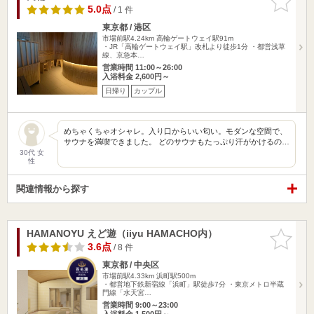
りに追加
5.0点
/ 1 件
東京都 / 港区
市場前駅4.24km
高輪ゲートウェイ駅91m
・JR「高輪ゲートウェイ駅」改札より徒歩1分 ・都営浅草
線、京急本…
営業時間 11:00～26:00
入浴料金 2,600円～
日帰り
カップル
めちゃくちゃオシャレ。入り口からいい匂い。モダンな空間で、
サウナを満喫できました。 どのサウナもたっぷり汗がかけるの…
30代 女
性
関連情報から探す
HAMANOYU えど遊（iiyu HAMACHO内）
お気に入
りに追加
3.6点
/ 8 件
東京都 / 中央区
市場前駅4.33km
浜町駅500m
・都営地下鉄新宿線「浜町」駅徒歩7分 ・東京メトロ半蔵
門線「水天宮…
営業時間 9:00～23:00
入浴料金 1,500円～