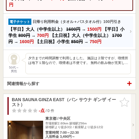
円
日帰り利用料金（タオル＋バスタオル付）100円引き
電子チケット
【平日】大人（中学生以上）
1600円
→
1500円
【平日】小
学生
800円
→
700円
【土日祝】大人（中学生以上）
1700
円
→
1600円
【土日祝】小学生
850円
→
750円
夕方までの時間調整で利用しました。 施設は２階ですが、喫煙所
は地下１階なので、喫煙者は不便です。 無料の飲み物が充実し…
50代～
男性
関連情報から探す
BAN SAUNA GINZA EAST（バン サウナ ギンザ イー
お気に入
スト）
りに追加
-点
/ 0 件
東京都 / 中央区
市場前駅2.60km
築地駅256m
築地駅より徒歩3分 / 銀座駅より徒歩12分
営業時間 7:00～22:30
入浴料金 3,490円～