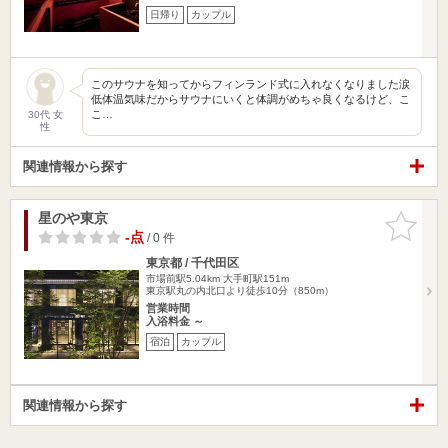
日帰り
カップル
このサウナを知ってからフィンランド式に入れなくなりました涙
低体温気味だからサウナにいくと体調がめちゃ良くなるけど、こ
こ…
30代 女
性
関連情報から探す
星のや東京
お気に入
りに追加
-点
/ 0 件
東京都 / 千代田区
市場前駅5.04km
大手町駅151m
東京駅丸の内北口より徒歩10分（850m）
営業時間
入浴料金 ～
宿泊
カップル
関連情報から探す