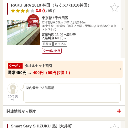
RAKU SPA 1010 神田（らくスパ1010神田）
お気に入
りに追加
3.9点
/ 95 件
東京都 / 千代田区
市場前駅6.05km
御茶ノ水駅316m
JR中央線・総武線「御茶ノ水駅」聖橋口より徒歩5分 東京
メトロ千代…
営業時間 11:00～翌8:00
入浴料金 600円～
日帰り
カップル
クーポンあり
タオルセット割引
クーポン
通常
450円
→
400円（50円お得！）
都内最安で人気浴場
20代 男
性
関連情報から探す
Smart Stay SHIZUKU 品川大井町
お気に入