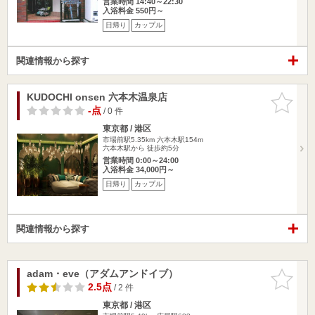
営業時間 14:40～22:30
入浴料金 550円～
日帰り
カップル
関連情報から探す
KUDOCHI onsen 六本木温泉店
お気に入
りに追加
-点
/ 0 件
東京都 / 港区
市場前駅5.35km
六本木駅154m
六本木駅から 徒歩約5分
営業時間 0:00～24:00
入浴料金 34,000円～
日帰り
カップル
関連情報から探す
adam・eve（アダムアンドイブ）
お気に入
りに追加
2.5点
/ 2 件
東京都 / 港区