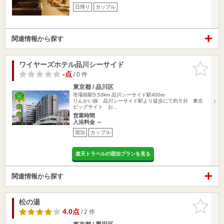
日帰り
カップル
関連情報から探す
ワイヤーズホテル品川シーサイド
お気に入
りに追加
-点
/ 0 件
東京都 / 品川区
市場前駅5.53km
品川シーサイド駅400m
りんかい線 品川シーサイド駅より徒歩にて約５分 東京
ビッグサイト お…
営業時間
入浴料金 ～
宿泊
カップル
楽天トラベルの宿泊プランを見る
関連情報から探す
松の湯
お気に入
りに追加
4.0点
/ 2 件