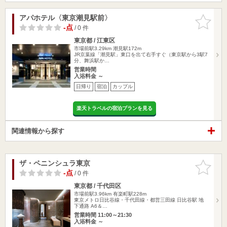
アパホテル〈東京潮見駅前〉
お気に入
りに追加
-点
/ 0 件
東京都 / 江東区
市場前駅3.29km
潮見駅172m
JR京葉線「潮見駅」東口を出て右手すぐ（東京駅から3駅7
分、舞浜駅か…
営業時間
入浴料金 ～
日帰り
宿泊
カップル
楽天トラベルの宿泊プランを見る
関連情報から探す
ザ・ペニンシュラ東京
お気に入
りに追加
-点
/ 0 件
東京都 / 千代田区
市場前駅3.96km
有楽町駅228m
東京メトロ日比谷線・千代田線・都営三田線 日比谷駅 地
下通路 A6＆…
営業時間 11:00～21:30
入浴料金 ～