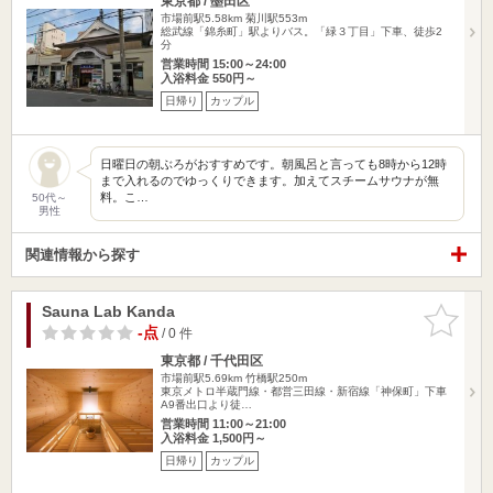
東京都 / 墨田区
市場前駅5.58km
菊川駅553m
総武線「錦糸町」駅よりバス。「緑３丁目」下車、徒歩2
分
営業時間 15:00～24:00
入浴料金 550円～
日帰り
カップル
日曜日の朝ぶろがおすすめです。朝風呂と言っても8時から12時
まで入れるのでゆっくりできます。加えてスチームサウナが無
料。こ…
50代～
男性
関連情報から探す
Sauna Lab Kanda
お気に入
りに追加
-点
/ 0 件
東京都 / 千代田区
市場前駅5.69km
竹橋駅250m
東京メトロ半蔵門線・都営三田線・新宿線「神保町」下車
A9番出口より徒…
営業時間 11:00～21:00
入浴料金 1,500円～
日帰り
カップル