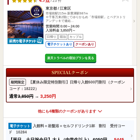
4.7点
/ 23 件
東京都 / 江東区
市場前駅215m
新豊洲駅687m
※千客万来2階にてゆりかもめ「市場前駅」とペデストリ
アンデッキで連結…
営業時間 0:00～24:00
入浴料金 3,850円～
日帰り
宿泊
カップル
電子チケットあり
クーポンあり
楽天トラベルの宿泊プランを見る
【夏休み限定特別割引】日帰り入館600円割引（クーポン
期間限定
コード：18222）
通常
3,850円
→
3,250円
他にも4種類のクーポンがあります
入館料＋岩盤浴＋セルフドリンク1杯 割引 受付コー
電子チケット
ド 10284
【平日、土日祝全日】大人（中学生以上）
6050円
→
5445