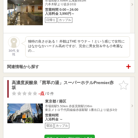
市場前駅5.49km
広尾駅683m
六本木駅より徒歩10分
営業時間 0:00～24:00
入浴料金 3,990円～
日帰り
カップル
独特の良さがある！ 外観はTHE サウナ～！という感じで女性に
はなかなかハードル高めですが、完全に男女別＆中も小奇麗な
の…
30代 女
性
関連情報から探す
高濃度炭酸泉「茜草の湯」スーパーホテルPremier赤
お気に入
坂
りに追加
-点
/ 0 件
東京都 / 港区
市場前駅5.50km
赤坂見附駅236m
東京メトロ千代田線線赤坂駅駅 1番出口より徒歩3分
営業時間
入浴料金 ～
宿泊
カップル