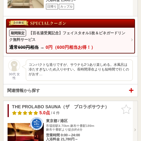
日帰り
カップル
【百名湯受賞記念】フェイスタオル1枚＆ビネガードリン
期間限定
ク無料サービス
通常
600円相当
→
0円（600円相当お得！）
コンパクトな造りですが、サウナも2つあり楽しめる。水風呂は
冷たすぎないため入りやすい。長時間滞在よりも短時間で行くの
がおす…
30代 女
性
関連情報から探す
THE PROLABO SAUNA（ザ プロラボサウナ）
お気に入
りに追加
5.0点
/ 4 件
東京都 / 港区
市場前駅4.70km
麻布十番駅189m
麻布十番駅より徒歩約4分
営業時間 0:00～24:00
入浴料金 21,780円～