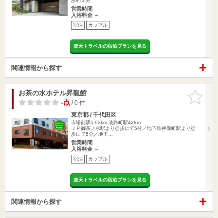
歩約３分
営業時間
入浴料金 ～
宿泊
カップル
楽天トラベルの宿泊プランを見る
関連情報から探す
お茶の水ホテル昇龍館
お気に入
りに追加
-点
/ 0 件
東京都 / 千代田区
市場前駅5.93km
淡路町駅428m
ＪＲ御茶ノ水駅より徒歩にて5分／地下鉄神保町駅より徒
歩にて5分／地下…
営業時間
入浴料金 ～
宿泊
カップル
楽天トラベルの宿泊プランを見る
関連情報から探す