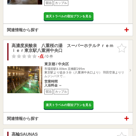
宿泊
カップル
楽天トラベルの宿泊プランを見る
関連情報から探す
高濃度炭酸泉 八重桜の湯 スーパーホテルＰｒｅｍ
お気に入
ｉｅｒ東京駅八重洲中央口
りに追加
-点
/ 0 件
東京都 / 中央区
市場前駅4.00km
京橋駅295m
東京駅より徒歩３分（八重洲中央口より） 羽田空港よりリ
ムジンバスで…
営業時間
入浴料金 ～
宿泊
カップル
楽天トラベルの宿泊プランを見る
関連情報から探す
高輪SAUNAS
お気に入