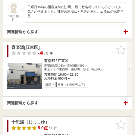
日曜日15時の開店直前に訪問。 既に数名待っている方がいて人
気さが伺えました。独特の黒湯はとろみがあり、ぬるめの温度で
長…
30代 男
性
関連情報から探す
喜楽湯[江東区]
お気に入
りに追加
-点
/ 0 件
東京都 / 江東区
市場前駅5.03km
南砂町駅395m
東京メトロ東西線「南砂町」駅より徒歩8分
営業時間 16:00～22:30
入浴料金 550円～
日帰り
格安（1,000円以下）
関連情報から探す
十思湯（じっしゆ）
お気に入
りに追加
5.0点
/ 1 件