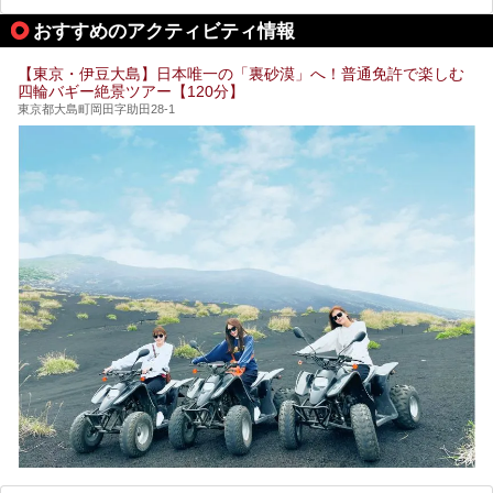
る場所があれば」と探した経験がある人も多いのではないで
宿泊可能な施設もピックアップしているので、ぜひチェック
しょうか。
してみてください。
おすすめのアクティビティ情報
そこで本記事では、東京でおすすめのスーパー銭湯を、目的
別に厳選した30施設からご紹介します。
【東京・伊豆大島】日本唯一の「裏砂漠」へ！普通免許で楽しむ
24時間営業で宿泊できる施設や、1,000円以下で楽しめる安
四輪バギー絶景ツアー【120分】
い施設、デートや休日レジャーにもぴったりなエンタメ要素
が充実した施設など、利用のシーンに合わせて参考にしてく
東京都大島町岡田字助田28-1
ださい。