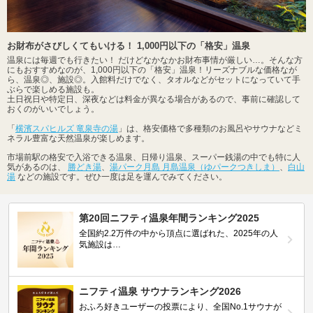
お財布がさびしくてもいける！ 1,000円以下の「格安」温泉
温泉には毎週でも行きたい！ だけどなかなかお財布事情が厳しい…。そんな方
にもおすすめなのが、1,000円以下の「格安」温泉！リーズナブルな価格なが
ら、温泉◎、施設◎。入館料だけでなく、タオルなどがセットになっていて手
ぶらで楽しめる施設も。
土日祝日や特定日、深夜などは料金が異なる場合があるので、事前に確認して
おくのがいいでしょう。
「
横濱スパヒルズ 竜泉寺の湯
」は、格安価格で多種類のお風呂やサウナなどミ
ネラル豊富な天然温泉が楽しめます。
市場前駅の格安で入浴できる温泉、日帰り温泉、スーパー銭湯の中でも特に人
気があるのは、
勝どき湯
、
湯パーク月島 月島温泉（ゆパークつきしま）
、
白山
湯
などの施設です。ぜひ一度は足を運んでみてください。
第20回ニフティ温泉年間ランキング2025
全国約2.2万件の中から頂点に選ばれた、2025年の人
気施設は…
ニフティ温泉 サウナランキング2026
おふろ好きユーザーの投票により、全国No.1サウナが