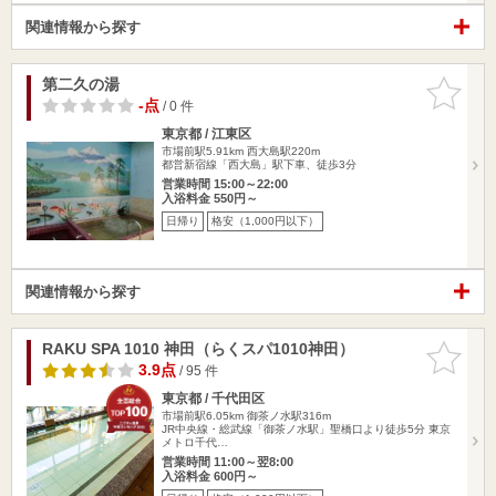
関連情報から探す
第二久の湯
お気に入
りに追加
-点
/ 0 件
東京都 / 江東区
市場前駅5.91km
西大島駅220m
都営新宿線「西大島」駅下車、徒歩3分
営業時間 15:00～22:00
入浴料金 550円～
日帰り
格安（1,000円以下）
関連情報から探す
RAKU SPA 1010 神田（らくスパ1010神田）
お気に入
りに追加
3.9点
/ 95 件
東京都 / 千代田区
市場前駅6.05km
御茶ノ水駅316m
JR中央線・総武線「御茶ノ水駅」聖橋口より徒歩5分 東京
メトロ千代…
営業時間 11:00～翌8:00
入浴料金 600円～