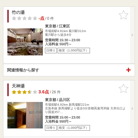
竹の湯
お気に入
りに追加
-点
/ 0 件
東京都 / 江東区
市場前駅4.81km
菊川駅312m
菊川駅から徒歩4分
営業時間 15:30～23:00
入浴料金 550円～
日帰り
格安（1,000円以下）
関連情報から探す
天神湯
お気に入
りに追加
3.6点
/ 26 件
東京都 / 品川区
市場前駅4.92km
新馬場駅221m
京急本線 新馬場駅より徒歩3分首都高速湾岸線 大井出口よ
り国道357…
営業時間 15:00～23:00
入浴料金 550円～
日帰り
格安（1,000円以下）