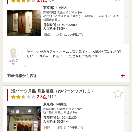
3.8点
/ 9 件
東京都 / 中央区
市場前駅1.72km
勝どき駅304m
都営地下鉄大江戸線「勝どき」A4番b出口から徒歩5分 首
都高速道路…
営業時間 15:30～22:00
入浴料金 550円～
日帰り
格安（1,000円以下）
地元の人が通うアットホームな雰囲気です。水風呂が広いのが嬉
しい。中央区のふれあいデーだとさらにお得です！
40代 男
性
関連情報から探す
湯パーク月島 月島温泉（ゆパークつきしま）
お気に入
りに追加
2.8点
/ 17 件
東京都 / 中央区
市場前駅2.05km
月島駅326m
地下鉄月島駅より徒歩3分
営業時間 14:00～21:30
入浴料金 550円～
日帰り
格安（1,000円以下）