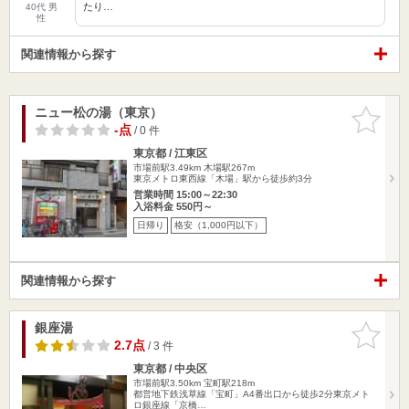
たり…
40代 男
性
関連情報から探す
ニュー松の湯（東京）
お気に入
りに追加
-点
/ 0 件
東京都 / 江東区
市場前駅3.49km
木場駅267m
東京メトロ東西線「木場」駅から徒歩約3分
営業時間 15:00～22:30
入浴料金 550円～
日帰り
格安（1,000円以下）
関連情報から探す
銀座湯
お気に入
りに追加
2.7点
/ 3 件
東京都 / 中央区
市場前駅3.50km
宝町駅218m
都営地下鉄浅草線「宝町」A4番出口から徒歩2分東京メト
ロ銀座線「京橋…