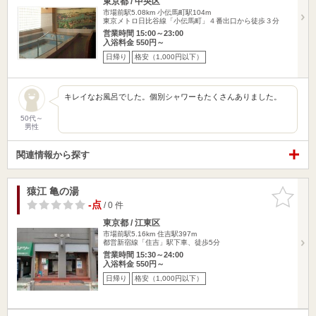
東京都 / 中央区
市場前駅5.08km
小伝馬町駅104m
東京メトロ日比谷線「小伝馬町」４番出口から徒歩３分
営業時間 15:00～23:00
入浴料金 550円～
日帰り
格安（1,000円以下）
キレイなお風呂でした。個別シャワーもたくさんありました。
50代～
男性
関連情報から探す
猿江 亀の湯
お気に入
りに追加
-点
/ 0 件
東京都 / 江東区
市場前駅5.16km
住吉駅397m
都営新宿線「住吉」駅下車、徒歩5分
営業時間 15:30～24:00
入浴料金 550円～
日帰り
格安（1,000円以下）