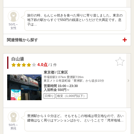
旅行の時、もんじゃ焼きを食べた帰りに寄り道しました。東京の
地下鉄の駅からすぐで550円の銭湯というだけで大満足です。息
子は…
50代～
女性
関連情報から探す
白山湯
お気に入
りに追加
4.0点
/ 1 件
東京都 / 江東区
市場前駅2.07km
豊洲駅726m
東京メトロ有楽町線「豊洲駅」から徒歩10分
営業時間 15:00～23:30
入浴料金 550円～
日帰り
格安（1,000円以下）
豊洲駅から１０分ほど。 そもそもこの地域は埋立地なので、古い
建物はなく周りはマンションばかり。 ということで「湾岸地域…
50代～
男性