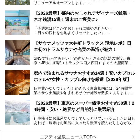
リニューアルオープンします。
レトロでノスタルジックなタイル絵はそのまま、昔からここ
【2026最新】都内のおしゃれデザイナーズ銭湯・
を知る地元の人にも、新しく足を運んでくれる人にも愛され
ネオ銭湯15選！週末のご褒美に♪
る、今の時代の"銭湯"として生まれ変わりました。洞窟のよ
うなユニークなサウナ、自家醸造のクラフトビールが飲める
「今週末はどこかでおしゃれに癒やされたい」
ビアバーなど、新しく登場したスポットも併せて紹介しま
「日々の疲れを心地よくリセットしたい」
す。充実した設備があるのに、基本の入浴料が銭湯価格の5
──そんなときにおすすめなのが、今、都内で大きなブーム
50円というのも嬉しすぎます！
となっている新しいスタイルの銭湯です。
【サウナメッツァ大井町トラックス 現地レポ】日
本初のトラムサウナや充実の温浴が魅力！
最近、SNSやメディアで「デザイナーズ銭湯」や「ネオ銭
湯」という言葉をよく耳にしませんか？
SNSで“行ってみたい！”の声がたくさんの話題の施設。東
京・JR大井町駅（トラックス口／西口）すぐの大型商業施
本記事では、そもそもこれらがどんな銭湯なのか、その気に
設・大井町 トラックスに、2026年3月28日、「サウナメッ
なる違いを分かりやすく解説！さらに、都内で絶対に外せな
ツァ大井町トラックス」がニューオープン。施設の様子をレ
いおしゃれな名店15選を、おすすめの順番で一挙にご紹介
都内で泊まれるサウナおすすめ14選！安いカプセル
ポ―トします。
します。
ホテルや女性・カップル向けを厳選【2026年版】
個性豊かなサウナがひしめき合う東京都内には、24時間営
業のサウナ施設や泊まれるサウナ施設が数多くあります。
終電を逃した深夜の利用に限らず、時間を気にしないサウナ
を旅の目的とする「サ旅」や自分へのご褒美のための宿泊な
【2026最新】東京のスーパー銭湯おすすめ30選！2
ど、自分の好きなタイミングで好きなだけサ活ができるのが
4時間・安い・絶景など目的別に厳選紹介
魅力です。
仕事帰りにお風呂やサウナでサッとリフレッシュしたい日も
最近では、男性専用施設だけでなく、カップルや女性に嬉し
あれば、週末はお風呂に入ったり漫画を読んだりしながら一
い個室サウナも増えてきました。
日中ダラダラ過ごしたい日もあると思います。
この記事では、東京都内にある24時間営業のサウナの中か
また、終電を逃してしまい、「このまま朝までゆっくりでき
ら、特におすすめしたい施設14選をご紹介します。
ニフティ温泉ニュースTOPへ