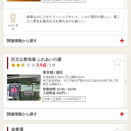
銭湯なのにスタイリッシュでキレイ。シルク風呂が嬉しい。週ご
とに男女お風呂が入れ替わるのも嬉しい。
40代 男
性
関連情報から探す
区立公衆浴場 ふれあいの湯
お気に入
りに追加
2.5点
/ 2 件
東京都 / 港区
市場前駅3.09km
芝公園駅282m
地下鉄浅草線・大江戸線大門駅A3出口徒歩5分地下鉄三田
線芝公園駅A1…
営業時間 15:00～23:00
入浴料金 550円～
日帰り
格安（1,000円以下）
関連情報から探す
金春湯
お気に入