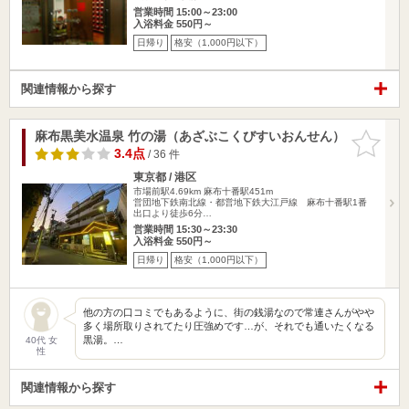
営業時間 15:00～23:00
入浴料金 550円～
日帰り
格安（1,000円以下）
関連情報から探す
麻布黒美水温泉 竹の湯（あざぶこくびすいおんせん）
お気に入
りに追加
3.4点
/ 36 件
東京都 / 港区
市場前駅4.69km
麻布十番駅451m
営団地下鉄南北線・都営地下鉄大江戸線 麻布十番駅1番
出口より徒歩6分…
営業時間 15:30～23:30
入浴料金 550円～
日帰り
格安（1,000円以下）
他の方の口コミでもあるように、街の銭湯なので常連さんがやや
多く場所取りされてたり圧強めです…が、それでも通いたくなる
黒湯。…
40代 女
性
関連情報から探す