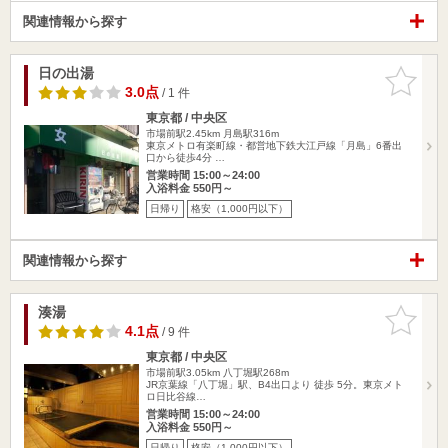
関連情報から探す
日の出湯
お気に入
りに追加
3.0点
/ 1 件
東京都 / 中央区
市場前駅2.45km
月島駅316m
東京メトロ有楽町線・都営地下鉄大江戸線「月島」6番出
口から徒歩4分 …
営業時間 15:00～24:00
入浴料金 550円～
日帰り
格安（1,000円以下）
関連情報から探す
湊湯
お気に入
りに追加
4.1点
/ 9 件
東京都 / 中央区
市場前駅3.05km
八丁堀駅268m
JR京葉線「八丁堀」駅、B4出口より 徒歩 5分。東京メト
ロ日比谷線…
営業時間 15:00～24:00
入浴料金 550円～
日帰り
格安（1,000円以下）