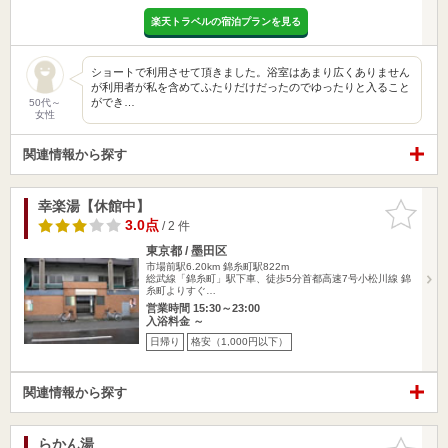
楽天トラベルの宿泊プランを見る
ショートで利用させて頂きました。浴室はあまり広くありません
が利用者が私を含めてふたりだけだったのでゆったりと入ること
ができ…
50代～
女性
関連情報から探す
幸楽湯【休館中】
お気に入
りに追加
3.0点
/ 2 件
東京都 / 墨田区
市場前駅6.20km
錦糸町駅822m
総武線「錦糸町」駅下車、徒歩5分首都高速7号小松川線 錦
糸町よりすぐ…
営業時間 15:30～23:00
入浴料金 ～
日帰り
格安（1,000円以下）
関連情報から探す
らかん湯
お気に入