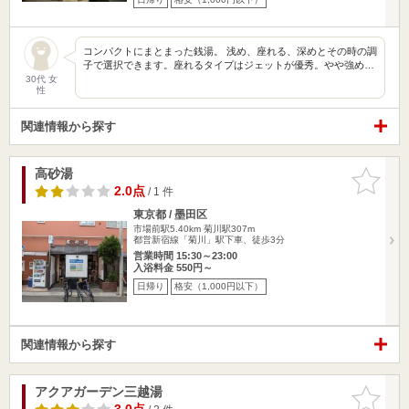
コンパクトにまとまった銭湯。 浅め、座れる、深めとその時の調
子で選択できます。座れるタイプはジェットが優秀。やや強め…
30代 女
性
関連情報から探す
高砂湯
お気に入
りに追加
2.0点
/ 1 件
東京都 / 墨田区
市場前駅5.40km
菊川駅307m
都営新宿線「菊川」駅下車、徒歩3分
営業時間 15:30～23:00
入浴料金 550円～
日帰り
格安（1,000円以下）
関連情報から探す
アクアガーデン三越湯
お気に入
りに追加