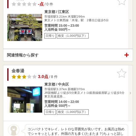
りに追加
-点
/ 0 件
東京都 / 江東区
市場前駅3.21km
木場駅296m
東京メトロ東西線「木場」駅 2番出口徒歩5分
営業時間 15:00～23:00
入浴料金 550円～
日帰り
格安（1,000円以下）
関連情報から探す
金春湯
お気に入
りに追加
3.0点
/ 8 件
東京都 / 中央区
市場前駅3.37km
新橋駅370m
JR新橋駅より徒歩5分東京メトロ銀座線銀座駅より徒歩5分
東京高速道路…
営業時間 14:00～22:00
入浴料金 550円～
日帰り
格安（1,000円以下）
コンパクトでキレイ、レトロな雰囲気が良いです。お風呂は熱め
でシャキッとします。外国の方も多く(たまたま？)ちょっと話し