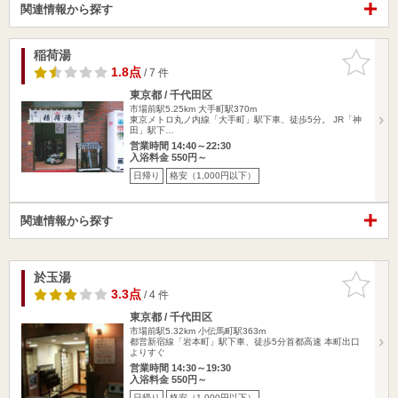
関連情報から探す
稲荷湯
お気に入
りに追加
1.8点
/ 7 件
東京都 / 千代田区
市場前駅5.25km
大手町駅370m
東京メトロ丸ノ内線「大手町」駅下車、徒歩5分。 JR「神
田」駅下…
営業時間 14:40～22:30
入浴料金 550円～
日帰り
格安（1,000円以下）
関連情報から探す
於玉湯
お気に入
りに追加
3.3点
/ 4 件
東京都 / 千代田区
市場前駅5.32km
小伝馬町駅363m
都営新宿線「岩本町」駅下車、徒歩5分首都高速 本町出口
よりすぐ
営業時間 14:30～19:30
入浴料金 550円～
日帰り
格安（1,000円以下）