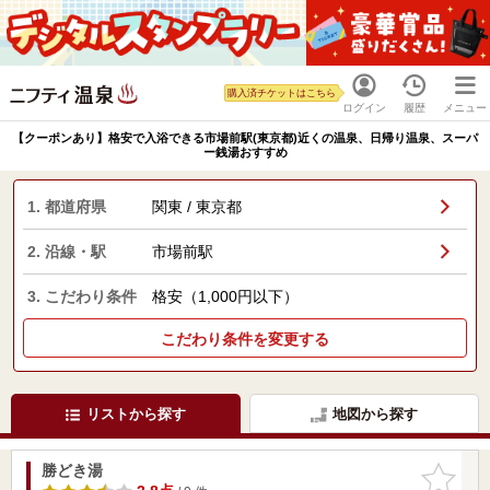
購入済チケットはこちら
ログイン
履歴
メニュー
【クーポンあり】格安で入浴できる市場前駅(東京都)近くの温泉、日帰り温泉、スーパ
ー銭湯おすすめ
1. 都道府県
関東 / 東京都
2. 沿線・駅
市場前駅
3. こだわり条件
格安（1,000円以下）
こだわり条件を変更する
リストから探す
地図から探す
勝どき湯
お気に入
りに追加