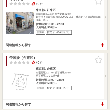
りに追加
-点
/ 0 件
東京都 / 江東区
市場前駅6.24km
西大島駅229m
都営地下鉄新宿線西大島駅A2口より徒歩5分 JR総武線各駅
停車・東…
営業時間 15:00～22:00
入浴料金 550円～
日帰り
格安（1,000円以下）
関連情報から探す
帝国湯（台東区）
お気に入
りに追加
-点
/ 0 件
東京都 / 台東区
市場前駅6.27km
浅草橋駅556m
浅草橋駅より徒歩6分
営業時間 15:00～23:30
入浴料金 550円～
日帰り
格安（1,000円以下）
関連情報から探す