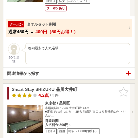
日帰り
格安（1,000円以下）
クーポンあり
タオルセット割引
クーポン
通常
450円
→
400円（50円お得！）
都内最安で人気浴場
20代 男
性
関連情報から探す
Smart Stay SHIZUKU 品川大井町
お気に入
りに追加
4.2点
/ 4 件
東京都 / 品川区
市場前駅6.17km
大井町駅144m
■電車でお越しの方 ・JR大井町駅 東口より徒歩約1分 ・り
んか…
営業時間
入浴料金 800円～
日帰り
宿泊
格安（1,000円以下）