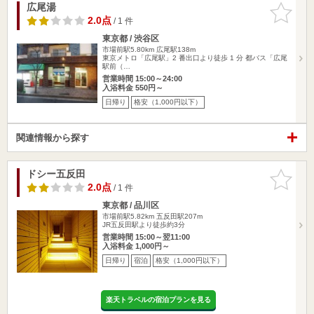
広尾湯
お気に入
りに追加
2.0点
/ 1 件
東京都 / 渋谷区
市場前駅5.80km
広尾駅138m
東京メトロ「広尾駅」2 番出口より徒歩 1 分 都バス「広尾
駅前（…
営業時間 15:00～24:00
入浴料金 550円～
日帰り
格安（1,000円以下）
関連情報から探す
ドシー五反田
お気に入
りに追加
2.0点
/ 1 件
東京都 / 品川区
市場前駅5.82km
五反田駅207m
JR五反田駅より徒歩約3分
営業時間 15:00～翌11:00
入浴料金 1,000円～
日帰り
宿泊
格安（1,000円以下）
楽天トラベルの宿泊プランを見る