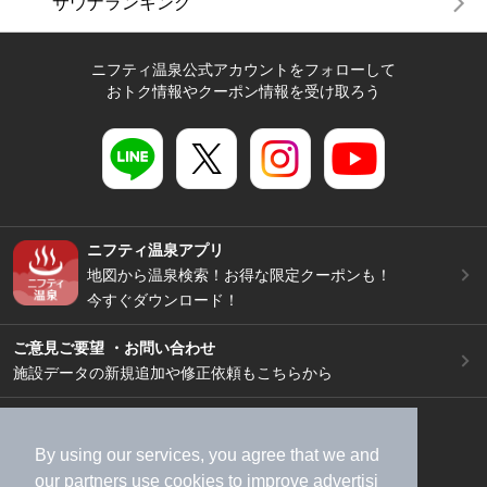
サウナランキング
ニフティ温泉公式アカウントをフォローして
おトク情報やクーポン情報を受け取ろう
ニフティ温泉アプリ
地図から温泉検索！お得な限定クーポンも！
今すぐダウンロード！
ご意見ご要望 ・お問い合わせ
施設データの新規追加や修正依頼もこちらから
スマートフォン
/
PC
加盟店募集（資料請求）
広告出稿のご案内
By using our services, you agree that we and
our
partners
use cookies to improve advertisi
利用規約
ライフスタイルMEMBERS+規約