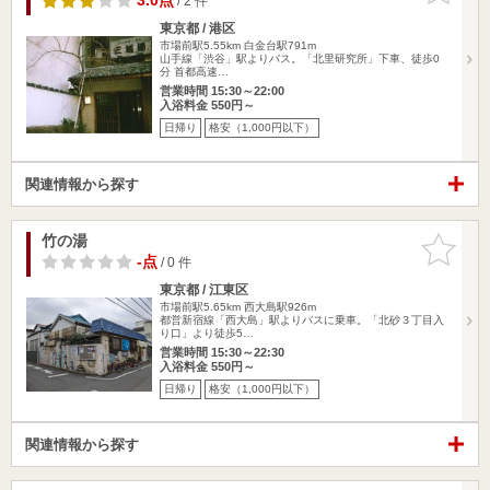
3.0点
/ 2 件
東京都 / 港区
市場前駅5.55km
白金台駅791m
山手線「渋谷」駅よりバス。「北里研究所」下車、徒歩0
分 首都高速…
営業時間 15:30～22:00
入浴料金 550円～
日帰り
格安（1,000円以下）
関連情報から探す
竹の湯
お気に入
りに追加
-点
/ 0 件
東京都 / 江東区
市場前駅5.65km
西大島駅926m
都営新宿線「西大島」駅よりバスに乗車。「北砂３丁目入
り口」より徒歩5…
営業時間 15:30～22:30
入浴料金 550円～
日帰り
格安（1,000円以下）
関連情報から探す