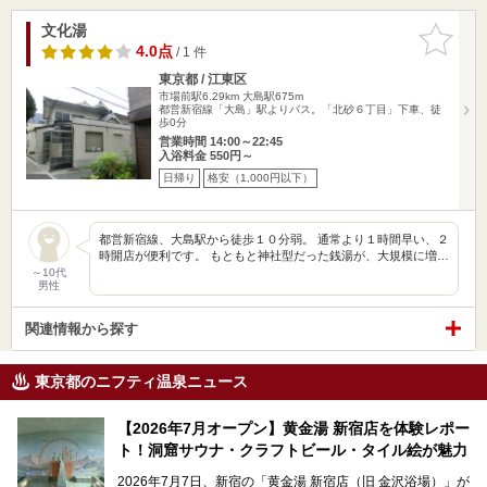
文化湯
お気に入
りに追加
4.0点
/ 1 件
東京都 / 江東区
市場前駅6.29km
大島駅675m
都営新宿線「大島」駅よりバス。「北砂６丁目」下車、徒
歩0分
営業時間 14:00～22:45
入浴料金 550円～
日帰り
格安（1,000円以下）
都営新宿線、大島駅から徒歩１０分弱。 通常より１時間早い、２
時開店が便利です。 もともと神社型だった銭湯が、大規模に増…
～10代
男性
関連情報から探す
東京都のニフティ温泉ニュース
【2026年7月オープン】黄金湯 新宿店を体験レポー
ト！洞窟サウナ・クラフトビール・タイル絵が魅力
2026年7月7日、新宿の「黄金湯 新宿店（旧 金沢浴場）」が