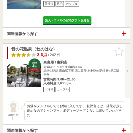
日帰り
宿泊
カップル
楽天トラベルの宿泊プランを見る
関連情報から探す
音の花温泉（ねのはな）
お気に入
りに追加
3.6点
/ 242 件
奈良県 / 生駒市
前栽駅11.58km
東山駅411m
近鉄生駒線 東山駅下車 西に徒歩 約300ｍ(約５分) 第二阪
奈有…
営業時間 9:00～21:00
入浴料金 1,000円～
日帰り
カップル
お湯がヌルヌルしててお気に入りです。 贅沢言えば、値段が少し
高めなのでシャンプー、ボディーソープくらいは置いていただき
た…
40代 男
性
関連情報から探す