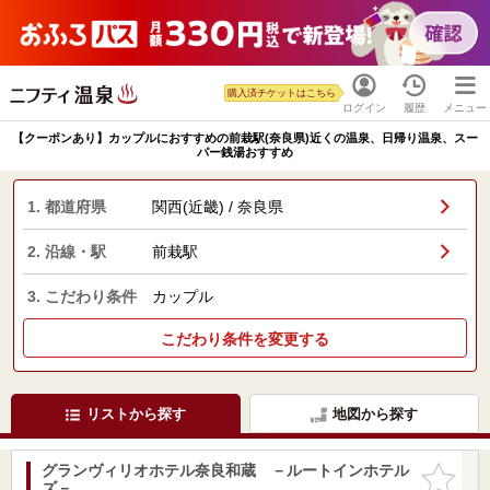
購入済チケットはこちら
ログイン
履歴
メニュー
【クーポンあり】カップルにおすすめの前栽駅(奈良県)近くの温泉、日帰り温泉、スー
パー銭湯おすすめ
1. 都道府県
関西(近畿) / 奈良県
2. 沿線・駅
前栽駅
3. こだわり条件
カップル
こだわり条件を変更する
リストから探す
地図から探す
グランヴィリオホテル奈良和蔵 －ルートインホテル
お気に入
ズ－
りに追加