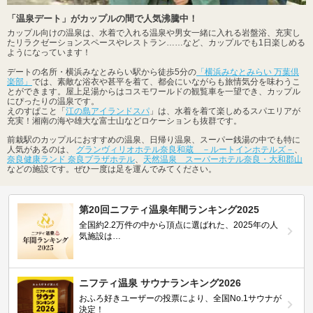
「温泉デート」がカップルの間で人気沸騰中！
カップル向けの温泉は、水着で入れる温泉や男女一緒に入れる岩盤浴、充実し
たリラクゼーションスペースやレストラン……など、カップルでも1日楽しめる
ようになっています！
デートの名所・横浜みなとみらい駅から徒歩5分の
「横浜みなとみらい 万葉倶
楽部」
では、素敵な浴衣や甚平を着て、都会にいながらも旅情気分を味わうこ
とができます。屋上足湯からはコスモワールドの観覧車を一望でき、カップル
にぴったりの温泉です。
えのすぱこと「
江の島アイランドスパ
」は、水着を着て楽しめるスパエリアが
充実！湘南の海や雄大な富士山などロケーションも抜群です。
前栽駅のカップルにおすすめの温泉、日帰り温泉、スーパー銭湯の中でも特に
人気があるのは、
グランヴィリオホテル奈良和蔵 －ルートインホテルズ－
、
奈良健康ランド 奈良プラザホテル
、
天然温泉 スーパーホテル奈良・大和郡山
などの施設です。ぜひ一度は足を運んでみてください。
第20回ニフティ温泉年間ランキング2025
全国約2.2万件の中から頂点に選ばれた、2025年の人
気施設は…
ニフティ温泉 サウナランキング2026
おふろ好きユーザーの投票により、全国No.1サウナが
決定！