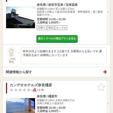
奈良県 / 奈良市宝来 / 宝来温泉
前栽駅10.14km
尼ヶ辻駅1.27km
近鉄尼ヶ辻駅より徒歩20分高速道・有料道路名：第二阪奈
道路Ｃﾒｲｼｮ…
営業時間 11:00～21:00
入浴料金 1,000円～
日帰り
宿泊
カップル
楽天トラベルの宿泊プランを見る
昨年12月より結構行きます 1人旅です 兵庫県からも近いです 露
天風呂もあり 結構気に入っています
～10代
男性
関連情報から探す
カンデオホテルズ奈良橿原
お気に入
りに追加
-点
/ 0 件
奈良県 / 橿原市
前栽駅10.19km
大和八木駅177m
大和八木駅より徒歩3分
営業時間 15:00～23:00
入浴料金 2,000円～