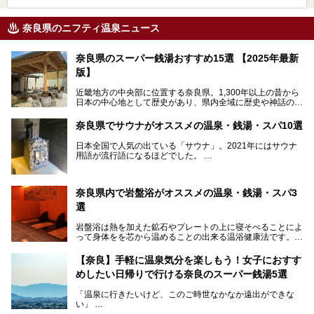
奈良県のニフティ温泉ニュース
奈良県のスーパー銭湯おすすめ15選 【2025年最新
版】
近畿地方の中央部に位置する奈良県。1,300年以上の昔から
日本の中心地として歴史があり、県内全域に歴史や神話の舞
台となったスポットが存在しています。県内だけで3つの世
界遺産があり、古代をそこかしこに感じられる地域です。
奈良県でサウナがオススメの温泉・銭湯・スパ10選
そんな奈良県のスーパー銭湯は、便利な街中にある施設か
ら、険しい山中にある秘湯までバラエティ豊か。ここでは、
日本全国で人気の出ている「サウナ」。2021年にはサウナ
奈良県で評判のスーパー銭湯をご紹介します。
用語が流行語になるほどでした。
そんなサウナ、関西・奈良県にも有名な温浴施設が多いんで
すよ。
奈良県内で岩盤浴がオススメの温泉・銭湯・スパ3
中心部に近いサウナや郊外にあるアウトドアフィンランド式
選
サウナなど種類も豊富です。
岩盤浴は熱を加えた鉱石やプレートの上に寝そべることによ
奈良県にあるサウナでリフレッシュしませんか？
って身体をを芯から温めることの出来る温浴健康法です。じ
んわりと身体の内部を温めて発汗を促すことでリラックス効
果だけではなく、代謝が高まり健康や美容にも良い影響が期
【奈良】手軽に温泉気分を楽しもう！女子におすす
待できます。今回はそんな岩盤浴にこだわった、奈良県内の
めしたい日帰りで行ける奈良のスーパー銭湯5選
オススメ温泉・銭湯・スパ3ヶ所を紹介させていただきま
す。
「温泉に行きたいけど、このご時世なかなか遠出ができな
い」
「たまには温泉にゆっくり浸かってリフレッシュしたい！」