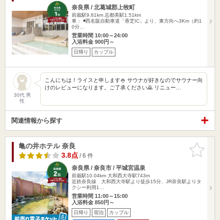
奈良県 / 北葛城郡上牧町
前栽駅9.81km
志都美駅1.51km
車： ◾️西名阪自動車道「香芝IC」より、東方向へ3Km（約1
0分…
営業時間 10:00～24:00
入浴料金 900円～
日帰り
カップル
こんにちは！ライスと申します🍚 サウナが好きなのでサウナー向
けのレビューになります。ご了承ください🙇 リニュー…
30代 男
性
関連情報から探す
亀の井ホテル 奈良
お気に入
りに追加
3.8点
/ 6 件
奈良県 / 奈良市 / 平城宮温泉
前栽駅10.04km
大和西大寺駅743m
近鉄奈良線 大和西大寺駅より徒歩15分、JR奈良駅よりタ
クシー利用1…
営業時間 11:00～15:00
入浴料金 850円～
日帰り
宿泊
カップル