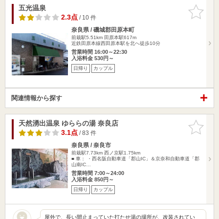
五光温泉
お気に入
りに追加
2.3点
/ 10 件
奈良県 / 磯城郡田原本町
前栽駅5.51km
田原本駅617m
近鉄田原本線西田原本駅を北へ徒歩10分
営業時間 16:00～22:30
入浴料金 530円～
日帰り
カップル
関連情報から探す
天然湧出温泉 ゆららの湯 奈良店
お気に入
りに追加
3.1点
/ 83 件
奈良県 / 奈良市
前栽駅7.73km
西ノ京駅1.75km
■ 車： ・西名阪自動車道「郡山IC」＆京奈和自動車道「郡
山南IC…
営業時間 7:00～24:00
入浴料金 850円～
日帰り
カップル
屋外で、長い間止まっていた打たせ湯の場所が、改装されてい