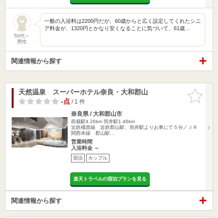
一般の入浴料は2200円だが、60歳からと広く設定してくれたシニ
ア料金が、1320円とかなり安くなることに気づいて、61歳…
50代～
男性
関連情報から探す
天然温泉 スーパーホテル奈良・大和郡山
お気に入
りに追加
-点
/ 1 件
奈良県 / 大和郡山市
前栽駅4.26km
筒井駅1.46km
近鉄橿原線 近鉄郡山駅、筒井駅よりお車にて５分／ＪＲ
関西本線 郡山駅…
営業時間
入浴料金 ～
宿泊
カップル
楽天トラベルの宿泊プランを見る
関連情報から探す