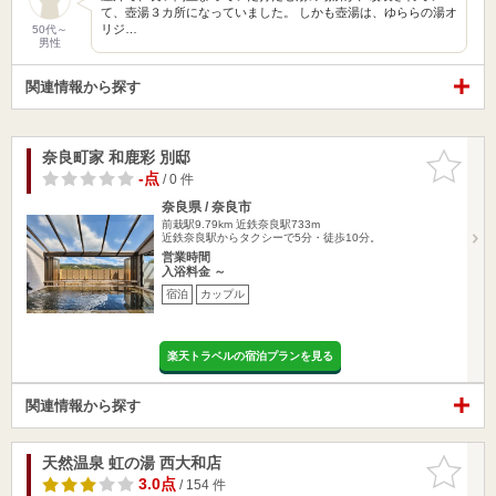
て、壺湯３カ所になっていました。 しかも壺湯は、ゆららの湯オ
リジ…
50代～
男性
関連情報から探す
奈良町家 和鹿彩 別邸
お気に入
りに追加
-点
/ 0 件
奈良県 / 奈良市
前栽駅9.79km
近鉄奈良駅733m
近鉄奈良駅からタクシーで5分・徒歩10分。
営業時間
入浴料金 ～
宿泊
カップル
楽天トラベルの宿泊プランを見る
関連情報から探す
天然温泉 虹の湯 西大和店
お気に入
りに追加
3.0点
/ 154 件