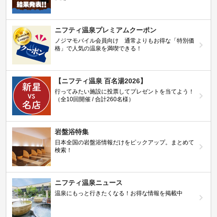
ニフティ温泉プレミアムクーポン
ノジマモバイル会員向け 通常よりもお得な「特別価
格」で人気の温泉を満喫できる！
【ニフティ温泉 百名湯2026】
行ってみたい施設に投票してプレゼントを当てよう！
（全10回開催 / 合計260名様）
岩盤浴特集
日本全国の岩盤浴情報だけをピックアップ。まとめて
検索！
ニフティ温泉ニュース
温泉にもっと行きたくなる！お得な情報を掲載中