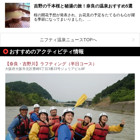
そんな方も多いのではないでしょうか？
吉野の千本桜と秘湯の旅！奈良の温泉おすすめ5選
お宿に泊まって観光地を巡るような温泉旅行がしたいけど、
桜の開花予想が発表され、お花見の予定をたてるのも心が躍
まとまった時間が取れない時もありますよね。
る季節になってまいりました。
そんな時は、日帰りでサクッと楽しめるスーパー銭湯がおす
日本には桜の名所が数多くありますが、古くから和歌にも詠
すめ！
まれるくらい日本人の心を捉えて離さない名所中の名所があ
手軽でリーズナブルに温泉気分を楽しめるだけでなく、体の
ります。それは奈良県の吉野山。
芯までじんわり温まってリラックス効果も抜群。
ニフティ温泉ニュースTOPへ
シロヤマザクラを中心に200種約３万本の桜が咲き誇りま
今回は、奈良で行けるおすすめのスーパー銭湯を5つご紹介
す。また吉野山を含む「紀伊山地の霊場と参詣道」はユネス
おすすめのアクティビティ情報
したいと思います。
コの世界遺産に登録されており、修験道の霊場として荘厳な
雰囲気をたたえています。
【奈良・吉野川】ラフティング（半日コース）
開湯300年と歴史のある霊験あらたかな吉野の湯で、春を感
大阪府大阪市北区豊崎5丁目3番23号ジュリアビル8F
じる湯治の旅はいかがでしょう。
今回は奈良県吉野のおすすめ温泉を紹介いたします！