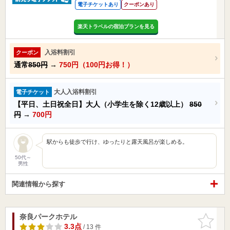
電子チケットあり
クーポンあり
楽天トラベルの宿泊プランを見る
入浴料割引
クーポン
通常
850円
→
750円（100円お得！）
大人入浴料割引
電子チケット
【平日、土日祝全日】大人（小学生を除く12歳以上）
850
円
→
700円
駅からも徒歩で行け、ゆったりと露天風呂が楽しめる。
50代～
男性
関連情報から探す
奈良パークホテル
お気に入
りに追加
3.3点
/ 13 件