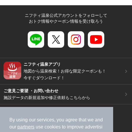
ニフティ温泉公式アカウントをフォローして
おトク情報やクーポン情報を受け取ろう
ニフティ温泉アプリ
地図から温泉検索！お得な限定クーポンも！
今すぐダウンロード！
ご意見ご要望 ・お問い合わせ
施設データの新規追加や修正依頼もこちらから
スマートフォン
/
PC
加盟店募集（資料請求）
広告出稿のご案内
By using our services, you agree that we and
our
partners
use cookies to improve advertisi
利用規約
ライフスタイルMEMBERS+規約