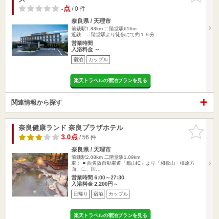
-点
/ 0 件
奈良県 / 天理市
前栽駅1.83km
二階堂駅616m
近鉄 二階堂駅より徒歩にて約１５分
営業時間
入浴料金 ～
宿泊
カップル
楽天トラベルの宿泊プランを見る
関連情報から探す
奈良健康ランド 奈良プラザホテル
お気に入
りに追加
3.0点
/ 56 件
奈良県 / 天理市
前栽駅2.08km
二階堂駅1.09km
車： ■ 西名阪自動車道「郡山IC」より「和歌山・橿原方
面」に、国…
営業時間 6:00～27:30
入浴料金 2,200円～
日帰り
宿泊
カップル
楽天トラベルの宿泊プランを見る