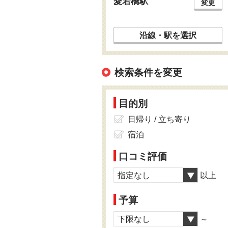
愛宕橋駅
変更
沿線・駅を選択
検索条件を変更
目的別
日帰り / 立ち寄り
宿泊
口コミ評価
指定なし
以上
予算
下限なし
～