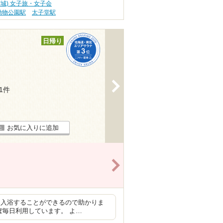
宮城) 女子旅・女子会
動物公園駅
太子堂駅
日帰り
>
31件
お気に入りに追加
>
て入浴することができるので助かりま
ぼ毎日利用しています。 よ…