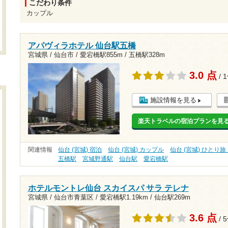
こだわり条件
カップル
アパヴィラホテル 仙台駅五橋
宮城県 / 仙台市 /
愛宕橋駅855m
/
五橋駅328m
3.0 点
/ 
施設情報を見る
楽天トラベルの宿泊プランを見
関連情報
仙台 (宮城) 宿泊
仙台 (宮城) カップル
仙台 (宮城) ひとり
五橋駅
宮城野通駅
仙台駅
愛宕橋駅
ホテルモントレ仙台 スカイスパ サラ テレナ
宮城県 / 仙台市青葉区 /
愛宕橋駅1.19km
/
仙台駅269m
3.6 点
/ 