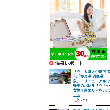
温泉レポート
サウナ＆露天が劇的進
化「極楽湯 羽生温
泉」！リニューアルで
登場のバレルサウナや
女性専用エリアをレポ
ート
（突レポ）