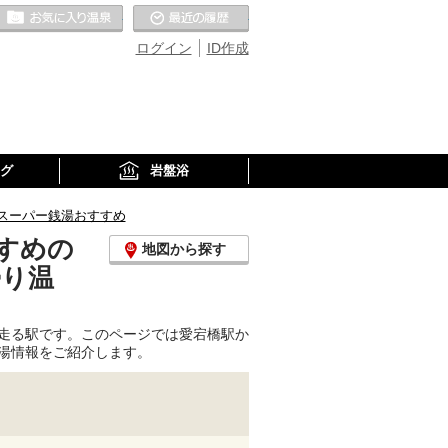
お気に入りの温泉
最近の履歴
ログイン
ID作成
グ
岩盤浴
スーパー銭湯おすすめ
すめの
地図から探す
帰り温
走る駅です。このページでは愛宕橋駅か
湯情報をご紹介します。