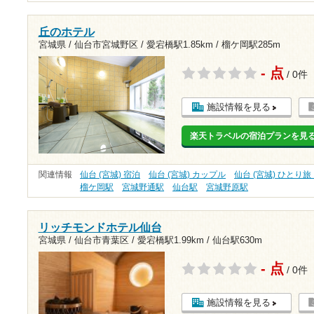
丘のホテル
宮城県 / 仙台市宮城野区 /
愛宕橋駅1.85km
/
榴ケ岡駅285m
- 点
/ 0件
施設情報を見る
楽天トラベルの宿泊プランを見
関連情報
仙台 (宮城) 宿泊
仙台 (宮城) カップル
仙台 (宮城) ひとり
榴ケ岡駅
宮城野通駅
仙台駅
宮城野原駅
リッチモンドホテル仙台
宮城県 / 仙台市青葉区 /
愛宕橋駅1.99km
/
仙台駅630m
- 点
/ 0件
施設情報を見る