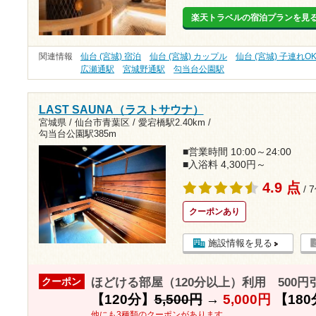
楽天トラベルの宿泊プランを見
関連情報
仙台 (宮城) 宿泊
仙台 (宮城) カップル
仙台 (宮城) 子連れO
広瀬通駅
宮城野通駅
勾当台公園駅
LAST SAUNA（ラストサウナ）
宮城県 / 仙台市青葉区 /
愛宕橋駅2.40km
/
勾当台公園駅385m
■営業時間 10:00～24:00
■入浴料 4,300円～
4.9 点
/ 
クーポンあり
施設情報を見る
ほどける部屋（120分以上）利用 500円
クーポン
【120分】
5,500円
→
5,000円
【180
他にも3種類のクーポンがあります