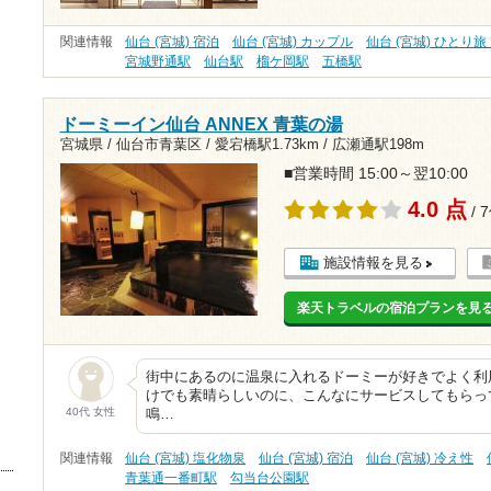
関連情報
仙台 (宮城) 宿泊
仙台 (宮城) カップル
仙台 (宮城) ひとり
宮城野通駅
仙台駅
榴ケ岡駅
五橋駅
ドーミーイン仙台 ANNEX 青葉の湯
宮城県 / 仙台市青葉区 /
愛宕橋駅1.73km
/
広瀬通駅198m
■営業時間 15:00～翌10:00
4.0 点
/ 
施設情報を見る
楽天トラベルの宿泊プランを見
街中にあるのに温泉に入れるドーミーが好きでよく利
けでも素晴らしいのに、こんなにサービスしてもらっ
40代 女性
鳴…
関連情報
仙台 (宮城) 塩化物泉
仙台 (宮城) 宿泊
仙台 (宮城) 冷え性
青葉通一番町駅
勾当台公園駅