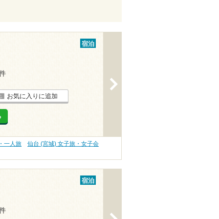
宿泊
1件
>
お気に入りに追加
る
旅・一人旅
仙台 (宮城) 女子旅・女子会
宿泊
5件
>