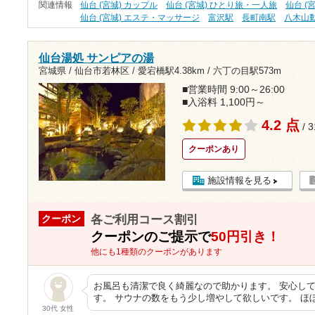
関連情報
仙台 (宮城) カップル
仙台 (宮城) ひとり旅・一人旅
仙台 (
仙台 (宮城) エステ・マッサージ
富沢駅
長町南駅
八木山
仙台湯処 サンピアの湯
宮城県 / 仙台市若林区 /
愛宕橋駅4.38km
/
六丁の目駅573m
■営業時間 9:00～26:00
■入浴料 1,100円～
4.2 点
/ 
クーポンあり
施設情報を見る
各ご利用コース割引
クーポン
クーポンのご提示で
50円引き！
他にも1種類のクーポンがあります
お風呂も清潔で良く綺麗なので助かります。 安心し
す。 サウナの数をもう少し増やして欲しいです。 ほ
30代 女性