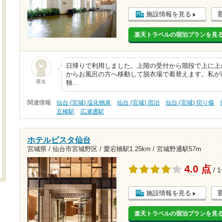
施設情報を見る
楽天トラベルの宿泊プランを見
日帰りで利用しました。上階の受付から階段で上に上
からお風呂の方へ移動して脱衣場で着替えます。私が
匿名
独…
関連情報
仙台 (宮城) 塩化物泉
仙台 (宮城) 宿泊
仙台 (宮城) 切り傷
五橋駅
広瀬通駅
ホテルビスタ仙台
宮城県 / 仙台市宮城野区 /
愛宕橋駅1.25km
/
宮城野通駅57m
4.0 点
/ 
施設情報を見る
楽天トラベルの宿泊プランを見