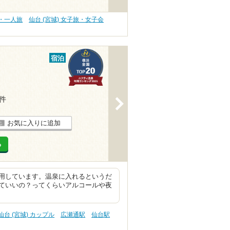
旅・一人旅
仙台 (宮城) 女子旅・女子会
宿泊
7件
>
お気に入りに追加
る
用しています。温泉に入れるというだ
ていいの？ってくらいアルコールや夜
仙台 (宮城) カップル
広瀬通駅
仙台駅