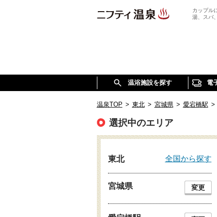
カップル
湯、スパ
温浴施設を探す
電
温泉TOP
>
東北
>
宮城県
>
愛宕橋駅
>
選択中のエリア
全国から探す
東北
宮城県
変更