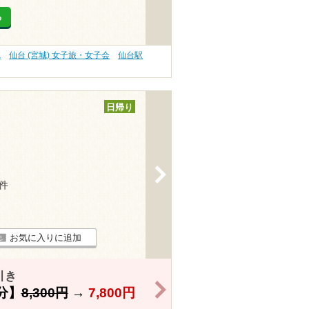
る
K
仙台 (宮城) 女子旅・女子会
仙台駅
日帰り
>
7件
お気に入りに追加
引き
>
分】
8,300円
→
7,800円