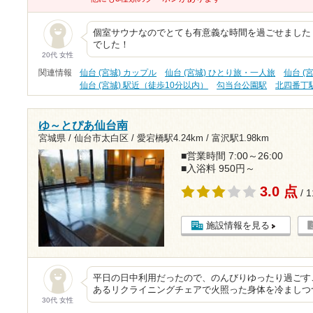
個室サウナなのでとても有意義な時間を過ごせました
でした！
20代 女性
関連情報
仙台 (宮城) カップル
仙台 (宮城) ひとり旅・一人旅
仙台 (
仙台 (宮城) 駅近（徒歩10分以内）
勾当台公園駅
北四番丁
ゆ～とぴあ仙台南
宮城県 / 仙台市太白区 /
愛宕橋駅4.24km
/
富沢駅1.98km
■営業時間 7:00～26:00
■入浴料 950円～
3.0 点
/ 
施設情報を見る
平日の日中利用だったので、のんびりゆったり過ごす
あるリクライニングチェアで火照った身体を冷ましつ
30代 女性