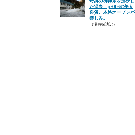
奇跡の御神水を沸かし
た温泉。pH9.6の美人
泉質。本格オープンが
楽しみ。
（温泉探訪記）