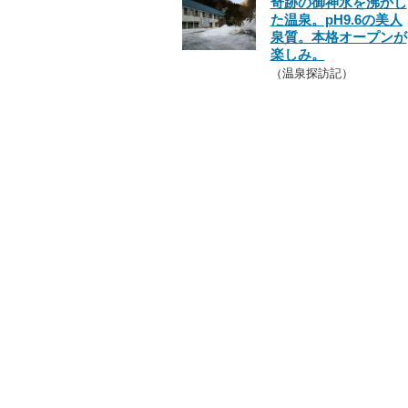
奇跡の御神水を沸かし
た温泉。pH9.6の美人
泉質。本格オープンが
楽しみ。
（温泉探訪記）