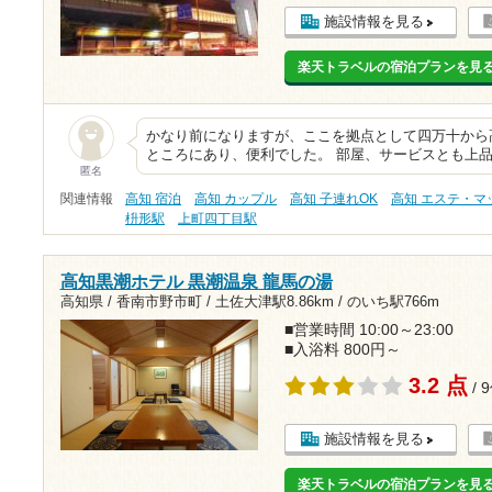
施設情報を見る
楽天トラベルの宿泊プランを見
かなり前になりますが、ここを拠点として四万十から
ところにあり、便利でした。 部屋、サービスとも上
匿名
関連情報
高知 宿泊
高知 カップル
高知 子連れOK
高知 エステ・マ
枡形駅
上町四丁目駅
高知黒潮ホテル 黒潮温泉 龍馬の湯
高知県 / 香南市野市町 /
土佐大津駅8.86km
/
のいち駅766m
■営業時間 10:00～23:00
■入浴料 800円～
3.2 点
/ 
施設情報を見る
楽天トラベルの宿泊プランを見