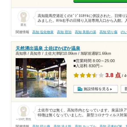
高知龍馬空港近くのﾋﾞｼﾞﾈｽﾎﾃﾙに併設された、日
みました。ﾎﾃﾙ右手の日帰り入浴専用入口から入館。入浴
匿名
関連情報
高知 塩化物泉
高知 宿泊
高知 美肌の湯
高知 切り傷
の
天然湧出温泉 土佐ぽかぽか温泉
高知県 / 高知市 /
土佐大津駅10.06km
/
旭駅前通駅1.66km
■営業時間 8:00～25:00
■入浴料 830円～
3.8 点
/ 
施設情報を見る
土佐市では無く、高知市内となっています。泉温19.7℃
特徴は無くなっていました。 新型コロナウィルス対
～10代 男性
関連情報
高知 切り傷
高知 冷え性
高知 カップル
高知 子連れOK