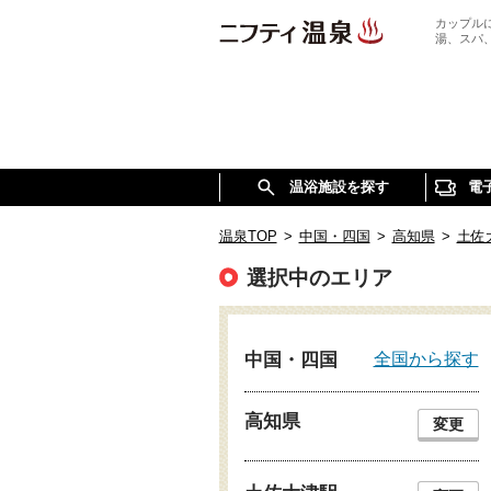
カップル
湯、スパ
温浴施設を探す
電
温泉TOP
>
中国・四国
>
高知県
>
土佐
選択中のエリア
全国から探す
中国・四国
高知県
変更