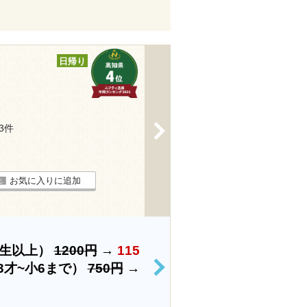
日帰り
>
13件
お気に入りに追加
学生以上）
1200円
→
115
3才~小6まで）
750円
→
>