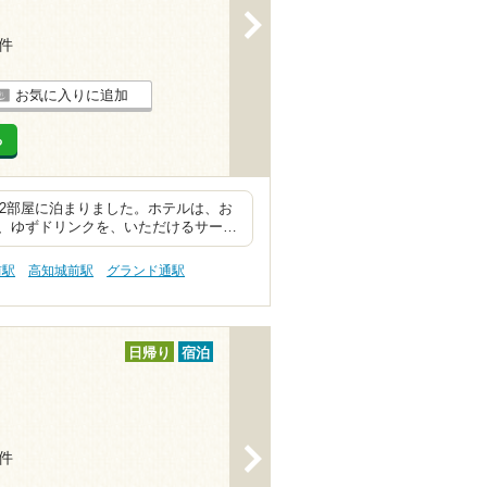
>
8件
お気に入りに追加
る
室2部屋に泊まりました。ホテルは、お
、ゆずドリンクを、いただけるサー…
前駅
高知城前駅
グランド通駅
日帰り
宿泊
>
3件