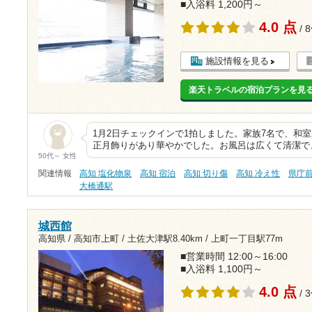
■入浴料 1,200円～
4.0 点
/ 
施設情報を見る
楽天トラベルの宿泊プランを見
1月2日チェックインで1拍しました。家族7名で、和
正月飾りがあり華やかでした。お風呂は広くて清潔で
50代～ 女性
関連情報
高知 塩化物泉
高知 宿泊
高知 切り傷
高知 冷え性
県庁
大橋通駅
城西館
高知県 / 高知市上町 /
土佐大津駅8.40km
/
上町一丁目駅77m
■営業時間 12:00～16:00
■入浴料 1,100円～
4.0 点
/ 