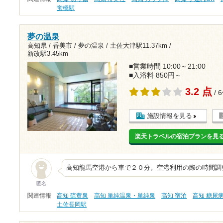
蛍橋駅
夢の温泉
高知県 / 香美市 / 夢の温泉 /
土佐大津駅11.37km
/
新改駅3.45km
■営業時間 10:00～21:00
■入浴料 850円～
3.2 点
/ 
施設情報を見る
楽天トラベルの宿泊プランを見
高知龍馬空港から車で２０分。空港利用の際の時間調
匿名
関連情報
高知 硫黄泉
高知 単純温泉・単純泉
高知 宿泊
高知 糖尿
土佐長岡駅