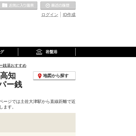
お気に入りの温泉
最近の履歴
ログイン
ID作成
グ
岩盤浴
ー銭湯おすすめ
(高知
地図から探す
パー銭
ページでは土佐大津駅から直線距離で近
します。