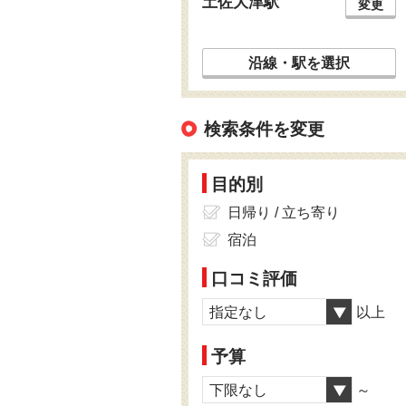
土佐大津駅
変更
沿線・駅を選択
検索条件を変更
目的別
日帰り / 立ち寄り
宿泊
口コミ評価
指定なし
以上
予算
下限なし
～