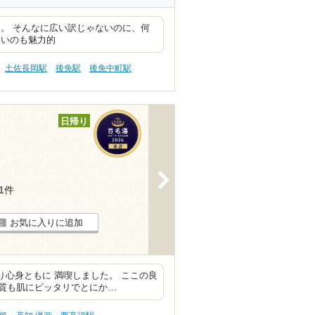
。 そんなに広い訳じゃないのに、何
ないのも魅力的
土佐長岡駅
後免駅
後免中町駅
日帰り
>
11件
お気に入りに追加
り心身ともに 満喫しました。 ここの良
質も肌にピッタリでとにか…