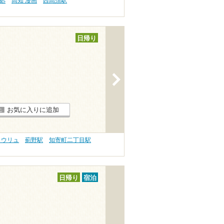
処
高知 漫画
西高須駅
日帰り
>
お気に入りに追加
ロウリュ
薊野駅
知寄町二丁目駅
日帰り
宿泊