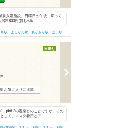
帰り温泉入浴施設。日曜日の午後、寄って
料800円(貸しﾀｵﾙ…
いち駅
よしかわ駅
あかおか駅
立田駅
日帰り
>
4件
お気に入りに追加
、ph8.2の温泉とのことですが、その
策として、マスク着用とア…
旭駅前通駅
旭町三丁目駅
旭町一丁目駅