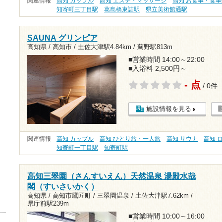
関連情報
高知 カップル
高知 エステ・マッサージ
高知 お食事・食事
知寄町三丁目駅
葛島橋東詰駅
県立美術館通駅
SAUNA グリンピア
高知県 / 高知市 /
土佐大津駅4.84km
/
薊野駅813m
■営業時間 14:00～22:00
■入浴料 2,500円～
- 点
/ 0件
施設情報を見る
関連情報
高知 カップル
高知 ひとり旅・一人旅
高知 サウナ
高知 
知寄町一丁目駅
知寄町駅
高知三翠園（さんすいえん）天然温泉 湯殿水哉
閣（すいさいかく）
高知県 / 高知市鷹匠町 / 三翠園温泉 /
土佐大津駅7.62km
/
県庁前駅239m
■営業時間 10:00～16:00