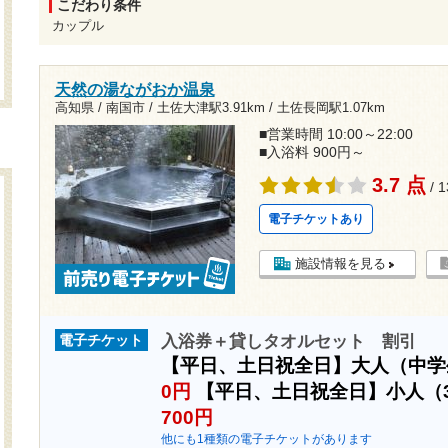
こだわり条件
カップル
天然の湯ながおか温泉
高知県 / 南国市 /
土佐大津駅3.91km
/
土佐長岡駅1.07km
■営業時間 10:00～22:00
■入浴料 900円～
3.7 点
/ 
電子チケットあり
施設情報を見る
入浴券＋貸しタオルセット 割引
電子チケット
【平日、土日祝全日】大人（中
0円
【平日、土日祝全日】小人（
700円
他にも1種類の電子チケットがあります