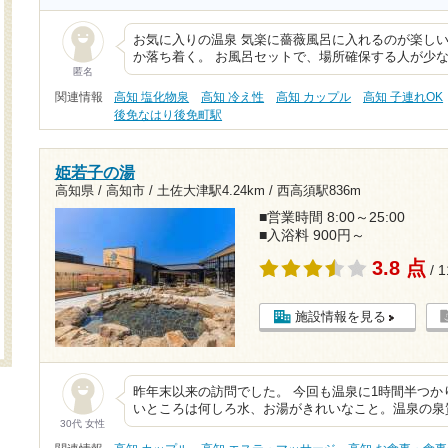
お気に入りの温泉 気楽に薔薇風呂に入れるのが楽しい
か落ち着く。 お風呂セットで、場所確保する人が少
匿名
関連情報
高知 塩化物泉
高知 冷え性
高知 カップル
高知 子連れOK
後免なはり後免町駅
姫若子の湯
高知県 / 高知市 /
土佐大津駅4.24km
/
西高須駅836m
■営業時間 8:00～25:00
■入浴料 900円～
3.8 点
/ 
施設情報を見る
昨年末以来の訪問でした。 今回も温泉に1時間半つか
いところは何しろ水、お湯がきれいなこと。温泉の泉
30代 女性