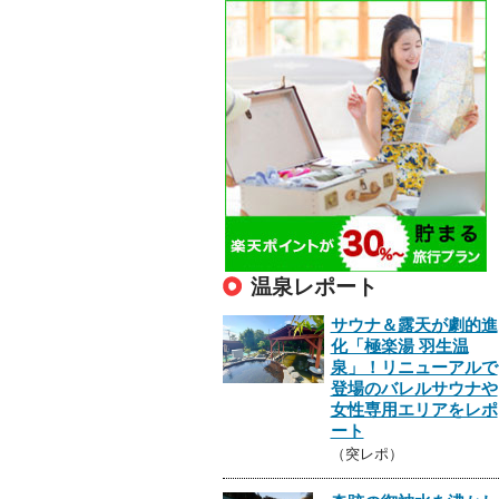
温泉レポート
サウナ＆露天が劇的進
化「極楽湯 羽生温
泉」！リニューアルで
登場のバレルサウナや
女性専用エリアをレポ
ート
（突レポ）