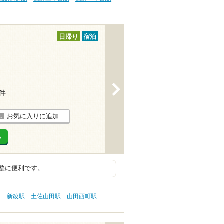
日帰り
宿泊
>
6件
お気に入りに追加
る
整に便利です。
病
新改駅
土佐山田駅
山田西町駅