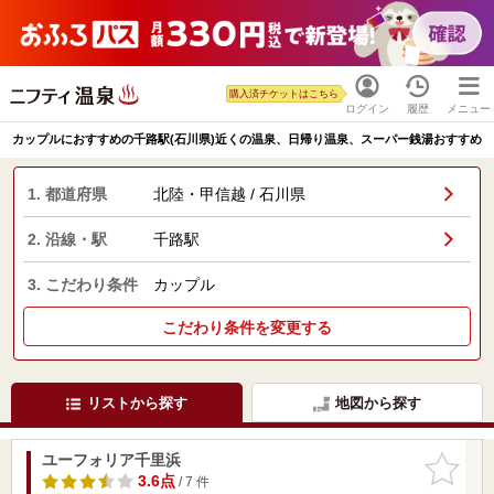
購入済チケットはこちら
ログイン
履歴
メニュー
カップルにおすすめの千路駅(石川県)近くの温泉、日帰り温泉、スーパー銭湯おすすめ
1. 都道府県
北陸・甲信越 / 石川県
2. 沿線・駅
千路駅
3. こだわり条件
カップル
こだわり条件を変更する
リストから探す
地図から探す
ユーフォリア千里浜
お気に入
りに追加
3.6点
/ 7 件