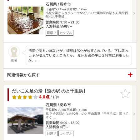
石川県 / 羽咋市
千路駅5.21km
羽咋駅1.59km
小松空港からタクシーで55分／JR七尾線羽咋駅から能登西
部バス千里浜…
営業時間 9:30～21:30
入浴料金 550円～
日帰り
カップル
清潔で明るい施設だが、細部は劣化が放置されている。下駄箱の
カギが壊れているところとか。 夏休み週の平日２時前に利用した
が、…
匿名
関連情報から探す
だいこん足の湯【道の駅 のと千里浜】
お気に入
りに追加
4.0点
/ 1 件
石川県 / 羽咋市
千路駅5.22km
羽咋駅1.60km
車で 金沢駅から約40分 のと里山海道「千里浜IC」降りて
すぐ …
営業時間 9:00～18:00
入浴料金 0円～
日帰り
カップル