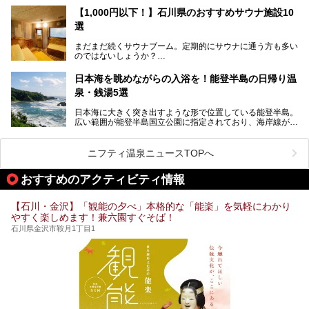
ア。国内でも特に人気の観光地の1つです。北陸新幹線で東
「加賀温泉郷フェス 2017」が石川県・山代温泉の瑠璃光を
【1,000円以下！】石川県のおすすめサウナ施設10
京から約2時間30分と、首都圏からアクセスしやすい立地も
全館貸し切って開催！
選
魅力ですね。
金沢市郊外には湯涌温泉や深谷温泉などの良質な温泉があ
まさかの温泉旅館でフェス！ライブの後は温泉に入って泊ま
まだまだ続くサウナブーム。定期的にサウナに通う方も多い
り、観光に加えて温泉もぜひ楽しみたいところ。金沢エリア
れちゃう！なんということでしょう！！
のではないしょうか？
でおすすめのスーパー銭湯をご紹介します。
加賀温泉郷フェス2017についてまとめます！
今回はそんなサウナによく行く人もこれから楽しむ人も格安
日本海を眺めながらの入浴を！能登半島の日帰り温
で楽しめるサウナを紹介します。
泉・銭湯5選
街中でアクセス抜群のところや、温泉とともに楽しめる施設
日本海に大きく突き出すような形で位置している能登半島。
など、種類豊富ですよ。
広い範囲が能登半島国立公園に指定されており、海岸線が作
り出す美しい景観が楽しめる景勝地です。
今回の記事では石川県にある1,000円以下のおすすめサウナ
車で行くのがオススメですが、ドライブの際にぜひ一緒に楽
施設を紹介します。
しんでいただきたいのが温泉です。絶景を眺めながらつかる
ニフティ温泉ニュースTOPへ
温泉は最高ですよ！ 今回はそんな能登の温泉を5つご紹介
します。
おすすめのアクティビティ情報
【石川・金沢】「観能の夕べ」本格的な「能楽」を気軽にわかり
やすく楽しめます！兼六園すぐそば！
石川県金沢市鞍月1丁目1