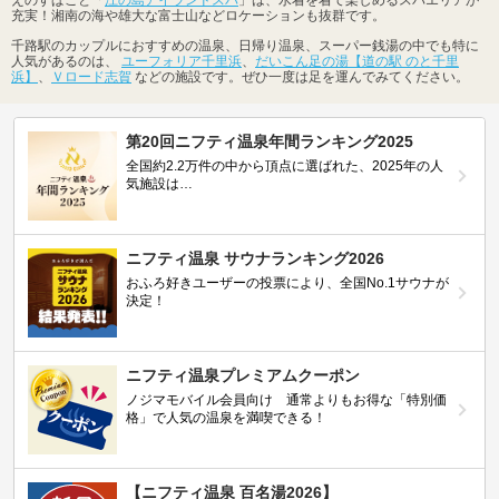
充実！湘南の海や雄大な富士山などロケーションも抜群です。
千路駅のカップルにおすすめの温泉、日帰り温泉、スーパー銭湯の中でも特に
人気があるのは、
ユーフォリア千里浜
、
だいこん足の湯【道の駅 のと千里
浜】
、
Ｖロード志賀
などの施設です。ぜひ一度は足を運んでみてください。
第20回ニフティ温泉年間ランキング2025
全国約2.2万件の中から頂点に選ばれた、2025年の人
気施設は…
ニフティ温泉 サウナランキング2026
おふろ好きユーザーの投票により、全国No.1サウナが
決定！
ニフティ温泉プレミアムクーポン
ノジマモバイル会員向け 通常よりもお得な「特別価
格」で人気の温泉を満喫できる！
【ニフティ温泉 百名湯2026】