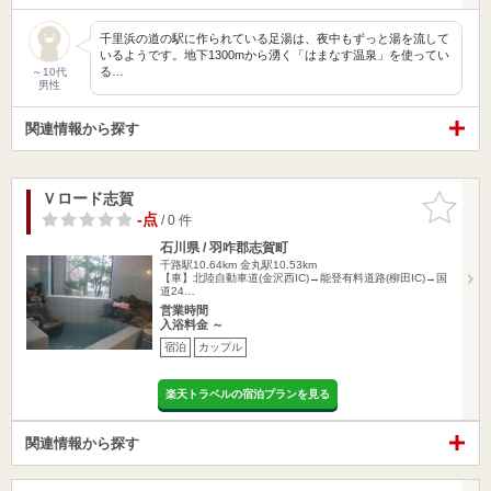
千里浜の道の駅に作られている足湯は、夜中もずっと湯を流して
いるようです。地下1300mから湧く「はまなす温泉」を使ってい
る…
～10代
男性
関連情報から探す
Ｖロード志賀
お気に入
りに追加
-点
/ 0 件
石川県 / 羽咋郡志賀町
千路駅10.64km
金丸駅10.53km
【車】北陸自動車道(金沢西IC)→能登有料道路(柳田IC)→国
道24…
営業時間
入浴料金 ～
宿泊
カップル
楽天トラベルの宿泊プランを見る
関連情報から探す