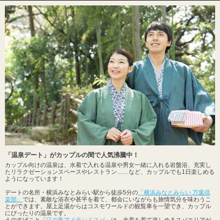
「温泉デート」がカップルの間で人気沸騰中！
カップル向けの温泉は、水着で入れる温泉や男女一緒に入れる岩盤浴、充実し
たリラクゼーションスペースやレストラン……など、カップルでも1日楽しめる
ようになっています！
デートの名所・横浜みなとみらい駅から徒歩5分の
「横浜みなとみらい 万葉倶
楽部」
では、素敵な浴衣や甚平を着て、都会にいながらも旅情気分を味わうこ
とができます。屋上足湯からはコスモワールドの観覧車を一望でき、カップル
にぴったりの温泉です。
えのすぱこと「
江の島アイランドスパ
」は、水着を着て楽しめるスパエリアが