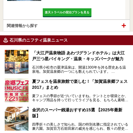
楽天トラベルの宿泊プランを見る
関連情報から探す
石川県のニフティ温泉ニュース
「大江戸温泉物語 あわづグランドホテル」は大江
戸三つ星バイキング・温泉・キッズパークが魅力
石川県小松市の粟津温泉は、開湯1300年を誇る歴史ある温
泉地。加賀温泉郷の一つにも数えられています。
その粟津温泉に建つ「大江戸温泉物語 あわづグランドホテ
夏フェスを温泉旅館で楽しむ！「加賀温泉郷フェス
ル」（以下、あわづグランドホテル）は客室数97室のホテ
2017」まとめ
ルで、昨年2024年12月に露天風呂を新設。充実したキッズ
パークはファミリー層に大人気を博しています。さらに今年
夏フェスの季節が近づいていますね。テントとか寝袋とか、
2025年7月からは「大江戸三つ星バイキング」がスタート！
キャンプ用品を持って行ってライブを見る、もちろん素晴ら
しい１日になることでしょう。
この話題のホテルを取材してきたのでさっそく紹介します。
金沢のスーパー銭湯おすすめ15選 【2025年最新
いやでもね、暑いし汗や砂埃でドロドロになるしうるさくて
───
版】
夜は寝られないし、若い時はそういうのが良かったんですけ
提供元：大江戸温泉物語ホテルズ＆リゾーツ株式会社【P
どね。かつての千代の富士なみに体力の限界を感じてる昨
R】
四季折々の美しさで知られ、国の特別名勝に指定されている
今、もうちょっと気楽なフェスはないかな、と探してたらあ
この記事は大江戸温泉物語 あわづグランドホテルのPR記事
兼六園。加賀百万石前田家の威光を感じられ、数々の歴史的
りましたよ！
です。
な建造物がある金沢城公園など、名所旧跡が多い金沢エリ