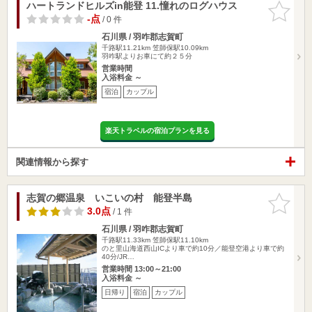
ハートランドヒルズin能登 11.憧れのログハウス
お気に入
りに追加
-点
/ 0 件
石川県 / 羽咋郡志賀町
千路駅11.21km
笠師保駅10.09km
羽咋駅よりお車にて約２５分
営業時間
入浴料金 ～
宿泊
カップル
楽天トラベルの宿泊プランを見る
関連情報から探す
志賀の郷温泉 いこいの村 能登半島
お気に入
りに追加
3.0点
/ 1 件
石川県 / 羽咋郡志賀町
千路駅11.33km
笠師保駅11.10km
のと里山海道西山ICより車で約10分／能登空港より車で約
40分/JR…
営業時間 13:00～21:00
入浴料金 ～
日帰り
宿泊
カップル