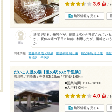
3.6 点
/ 
施設情報を見る
清潔で明るい施設だが、細部は劣化が放置されている
か。 夏休み週の平日２時前に利用したが、混雑とい
匿名
が…
関連情報
能登半島 塩化物泉
能登半島 切り傷
能登半島 冷え性
能登
敷浪駅
千路駅
だいこん足の湯【道の駅 のと千里浜】
石川県 / 羽咋市 /
千路駅5.22km
/
羽咋駅1.60km
■営業時間 9:00～18:00
■入浴料 0円～
4.0 点
/ 
施設情報を見る