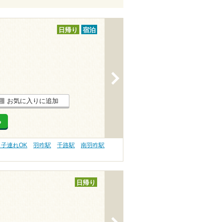
日帰り
宿泊
>
お気に入りに追加
る
 子連れOK
羽咋駅
千路駅
南羽咋駅
日帰り
>