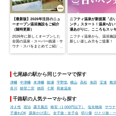
【最新版】2026年注目のニュ
ニフティ温泉が新提案「占
ーオープン温浴施設をご紹介
ンチ」スタート！温泉×占い
（随時更新）
湯あがりに、こころもスッ
2026年に新しくオープンした
ニフティ温泉から、温浴施
全国の温泉・スーパー銭湯・サ
新しい楽しみ方をご提案！
ウナ・スパをまとめてご紹介！
※随時更新しています
温泉で体を癒したあとに、
でこころもスッキリ──そん
天然温泉や露天風呂、注目のサ
新体験が楽しめる「占いベ
ウナなど、こだわりの魅力がつ
チ」を展開中♨
まったスポットが続々登場して
七尾線の駅から同じテーマで探す
います。
手相やタロットなど気軽に
現地取材記事もあわせて紹介し
める占いで、“ととのう”お
津幡
中津幡
本津幡
能瀬
宇野気
横山
高松
免田
宝達
敷
ていますので、気になる施設は
時間を、もっと特別に。
良川
能登二宮
徳田
七尾
和倉温泉
ぜひチェックして次のおでかけ
先の参考にしてみてください
千路駅の人気テーマから探す
ね。
冷え性
宿泊
露天風呂
格安（1,000円以下）
塩化物泉
サウナ
子連れOK
源泉かけ流し
女子旅・女子会
切り傷
ひとり旅・