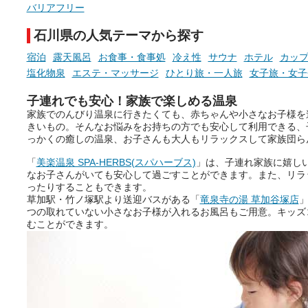
バリアフリー
石川県の人気テーマから探す
宿泊
露天風呂
お食事・食事処
冷え性
サウナ
ホテル
カッ
塩化物泉
エステ・マッサージ
ひとり旅・一人旅
女子旅・女子
子連れでも安心！家族で楽しめる温泉
家族でのんびり温泉に行きたくても、赤ちゃんや小さなお子様を
きいもの。そんなお悩みをお持ちの方でも安心して利用できる、
っかくの癒しの温泉、お子さんも大人もリラックスして家族団ら
「
美楽温泉 SPA-HERBS(スパハーブス)
」は、子連れ家族に嬉し
なお子さんがいても安心して過ごすことができます。また、リラ
ったりすることもできます。
草加駅・竹ノ塚駅より送迎バスがある「
竜泉寺の湯 草加谷塚店
」
つの取れていない小さなお子様が入れるお風呂もご用意。キッズ
むことができます。