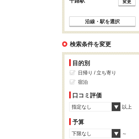
千路駅
変更
沿線・駅を選択
検索条件を変更
目的別
日帰り / 立ち寄り
宿泊
口コミ評価
指定なし
以上
予算
下限なし
～