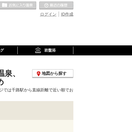
お気に入りの温泉
最近の履歴
ログイン
ID作成
グ
岩盤浴
温泉、
地図から探す
め
ジでは千路駅から直線距離で近い順でお