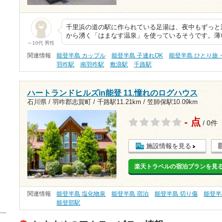
千里浜の道の駅に作られている足湯は、夜中もずっと湯
から湧く「はまなす温泉」を使っているそうです。薄
～10代 男性
関連情報
能登半島 カップル
能登半島 子連れOK
能登半島 ひとり旅
羽咋駅
南羽咋駅
敷浪駅
千路駅
ハートランドヒルズin能登 11.憧れのログハウス
石川県 / 羽咋郡志賀町 /
千路駅11.21km
/
笠師保駅10.09km
- 点
/ 0件
施設情報を見る
楽天トラベルの宿泊プランを見
関連情報
能登半島 塩化物泉
能登半島 宿泊
能登半島 切り傷
能登半
能登部駅