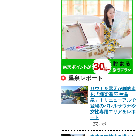
温泉レポート
サウナ＆露天が劇的進
化「極楽湯 羽生温
泉」！リニューアルで
登場のバレルサウナや
女性専用エリアをレポ
ート
（突レポ）