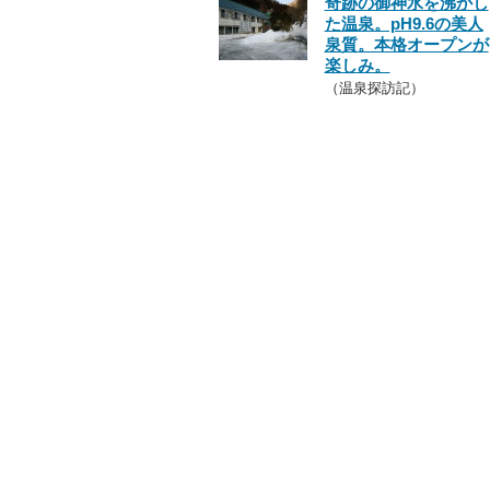
奇跡の御神水を沸かし
た温泉。pH9.6の美人
泉質。本格オープンが
楽しみ。
（温泉探訪記）