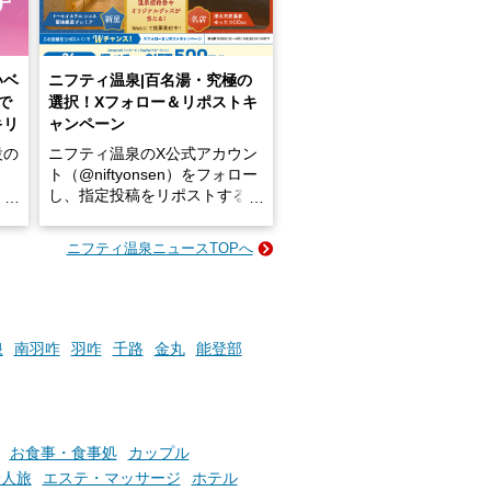
いベ
ニフティ温泉|百名湯・究極の
で
選択！Xフォロー＆リポストキ
キリ
ャンペーン
設の
ニフティ温泉のX公式アカウン
ト（@niftyonsen）をフォロー
し、指定投稿をリポストする
占い
と、抽選で各回26（ふろ）名
な
様（合計260名様）に選べるe-
ニフティ温泉ニュースTOPへ
ン
GIFT500円分をプレゼントい
たします。
楽し
ふろ
浪
南羽咋
羽咋
千路
金丸
能登部
お食事・食事処
カップル
一人旅
エステ・マッサージ
ホテル