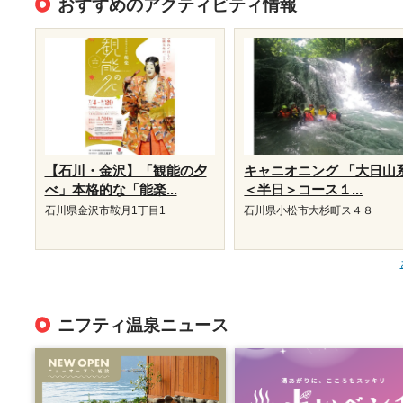
おすすめのアクティビティ情報
【石川・金沢】「観能の夕
キャニオニング 「大日山
べ」本格的な「能楽...
＜半日＞コース１...
石川県金沢市鞍月1丁目1
石川県小松市大杉町ス４８
ニフティ温泉ニュース