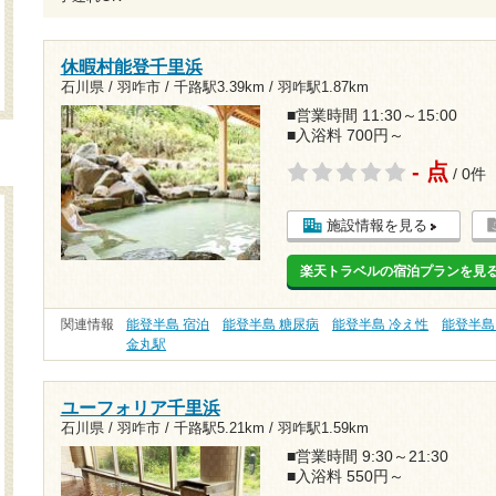
休暇村能登千里浜
石川県 / 羽咋市 /
千路駅3.39km
/
羽咋駅1.87km
■営業時間 11:30～15:00
■入浴料 700円～
- 点
/ 0件
施設情報を見る
楽天トラベルの宿泊プランを見
関連情報
能登半島 宿泊
能登半島 糖尿病
能登半島 冷え性
能登半島
金丸駅
ユーフォリア千里浜
石川県 / 羽咋市 /
千路駅5.21km
/
羽咋駅1.59km
■営業時間 9:30～21:30
■入浴料 550円～