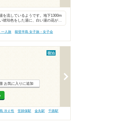
を流しているようです。地下1300m
い琥珀色をした湯に、白い湯の花が…
・一人旅
能登半島 女子旅・女子会
宿泊
>
お気に入りに追加
る
島 冷え性
笠師保駅
金丸駅
千路駅