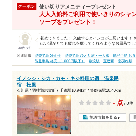
使い切りアメニティープレゼント
クーポン
大人入館料ご利用で使いきりのシャ
ソープをプレゼント！
初めてきました！ 入館するとインコが二羽います！ 
ぽい湯がとても疲れを癒してくれるようなお風呂でし
30代 女性
関連情報
能登半島 冷え性
能登半島 ひとり旅・一人旅
能登半島 お
能登半島 格安（1,000円以下）
敷浪駅
宝達駅
南羽咋駅
イノシシ・シカ・カモ・キジ料理の宿 温泉民
宿 松風
石川県 / 羽咋郡志賀町 /
千路駅10.94km
/
笠師保駅10.40km
- 点
/ 0件
施設情報を見る