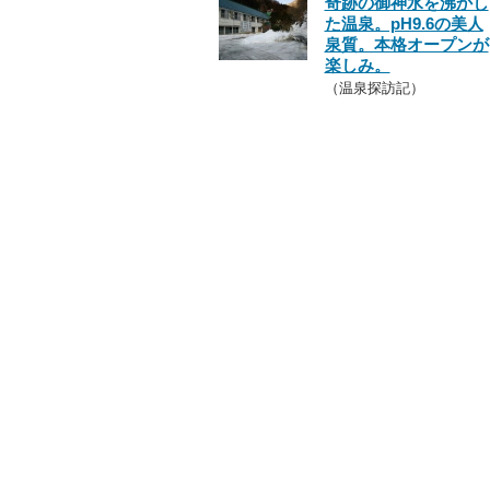
奇跡の御神水を沸かし
た温泉。pH9.6の美人
泉質。本格オープンが
楽しみ。
（温泉探訪記）