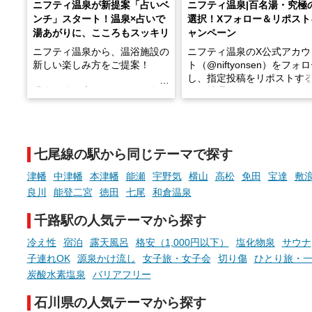
ニフティ温泉が新提案「占いベ
ニフティ温泉|百名湯・究極
ンチ」スタート！温泉×占いで
選択！Xフォロー＆リポスト
湯あがりに、こころもスッキリ
ャンペーン
ニフティ温泉から、温浴施設の
ニフティ温泉のX公式アカウ
新しい楽しみ方をご提案！
ト（@niftyonsen）をフォ
し、指定投稿をリポストす
温泉で体を癒したあとに、占い
と、抽選で各回26（ふろ）
でこころもスッキリ──そんな
様（合計260名様）に選べる
新体験が楽しめる「占いベン
GIFT500円分をプレゼント
チ」を展開中♨
たします。
七尾線の駅から同じテーマで探す
手相やタロットなど気軽に楽し
める占いで、“ととのう”おふろ
津幡
中津幡
本津幡
能瀬
宇野気
横山
高松
免田
宝達
敷
時間を、もっと特別に。
良川
能登二宮
徳田
七尾
和倉温泉
千路駅の人気テーマから探す
冷え性
宿泊
露天風呂
格安（1,000円以下）
塩化物泉
サウナ
子連れOK
源泉かけ流し
女子旅・女子会
切り傷
ひとり旅・
炭酸水素塩泉
バリアフリー
石川県の人気テーマから探す