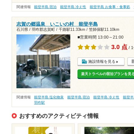
関連情報
能登半島 宿泊
能登半島 冷え性
能登半島 お食事・食事処
志賀の郷温泉 いこいの村 能登半島
石川県 / 羽咋郡志賀町 /
千路駅11.33km
/
笠師保駅11.10km
■営業時間 13:00～21:00
3.0 点
/ 
施設情報を見る
楽天トラベルの宿泊プランを見
関連情報
能登半島 塩化物泉
能登半島 宿泊
能登半島 冷え性
能登半
羽咋駅
おすすめのアクティビティ情報