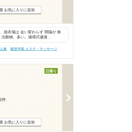
お気に入りに追加
、脱衣場は 会い変わらず 間隔が 狭
 沈殿物、多い。循環式濾過…
一人旅
能登半島 エステ・マッサージ
日帰り
>
12件
お気に入りに追加