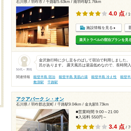
石川県 / 羽咋市 /
千路駅5.63km
/
南羽咋駅1.76km
4.0 点
/ 
施設情報を見る
楽天トラベルの宿泊プランを見
金沢旅行時に少し足をのばして宿泊で利用しました。
呂があります。 露天風呂は湯温低めなので、長時間入
50代～ 男性
関連情報
能登半島 宿泊
能登半島 美肌の湯
能登半島 冷え性
能登半
敷浪駅
千路駅
アクアパーク シ・オン
石川県 / 羽咋郡志賀町 /
千路駅9.04km
/
金丸駅8.73km
■営業時間 9:00～21:00
■入浴料 550円～
3.4 点
/ 