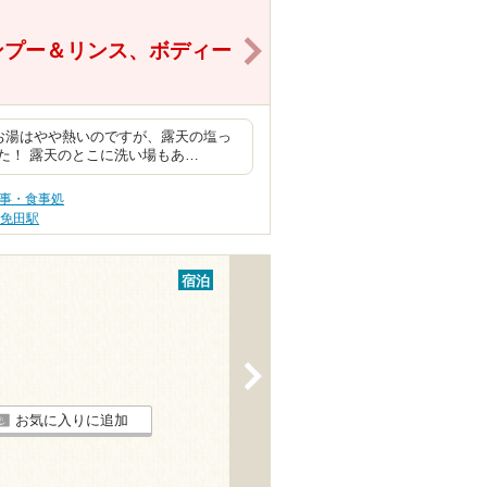
>
ンプー＆リンス、ボディー
お湯はやや熱いのですが、露天の塩っ
た！ 露天のとこに洗い場もあ…
食事・食事処
免田駅
宿泊
>
お気に入りに追加