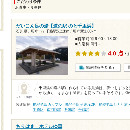
こだわり条件
お食事・食事処
だいこん足の湯【道の駅 のと千里浜】
石川県 / 羽咋市 /
千路駅5.22km
/
羽咋駅1.60km
■営業時間 9:00～18:00
■入浴料 0円～
4.0 点
/ 
施設情報を見る
千里浜の道の駅に作られている足湯は、夜中もずっと湯
から湧く「はまなす温泉」を使っているそうです。薄
～10代 男性
関連情報
能登半島 カップル
能登半島 子連れOK
能登半島 ひとり旅
羽咋駅
南羽咋駅
敷浪駅
千路駅
ちりはま ホテルゆ華