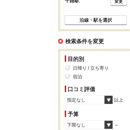
千路駅
変更
沿線・駅を選択
検索条件を変更
目的別
日帰り / 立ち寄り
宿泊
口コミ評価
指定なし
以上
予算
下限なし
～