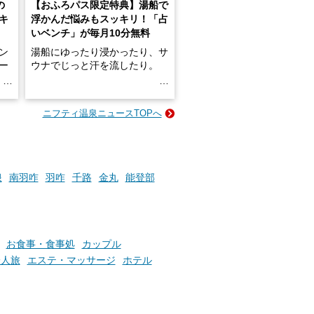
の
【おふろパス限定特典】湯船で
キ
浮かんだ悩みもスッキリ！「占
いベンチ」が毎月10分無料
ン
湯船にゆったり浸かったり、サ
ロー
ウナでじっと汗を流したり。
る
名
e-
ニフティ温泉ニュースTOPへ
い
そんな「一人でぼんやり過ごす
時間」、ふだん後回しにしてい
た「これからのこと」や「ちょ
っとした悩み」が、頭に浮かん
でくることはありませんか？
浪
南羽咋
羽咋
千路
金丸
能登部
お風呂でリラックスしているか
らこそ向き合える、大切な自分
お食事・食事処
カップル
の本音。
一人旅
エステ・マッサージ
ホテル
そんな心のつぶやきを、湯あが
りの温まった心のまま相談でき
たら素敵ですよね。