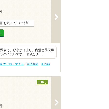
1件
>
お気に入りに追加
る
 温泉は、原泉かけ流し。内湯と露天風
るのに良いです。 泉質はナ…
島 女子旅・女子会
南羽咋駅
羽咋駅
日帰り
>
7件