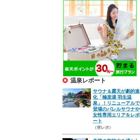
温泉レポート
サウナ＆露天が劇的進
化「極楽湯 羽生温
泉」！リニューアルで
登場のバレルサウナや
女性専用エリアをレポ
ート
（突レポ）