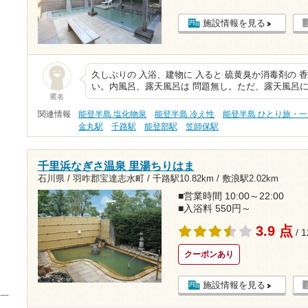
施設情報を見る
久しぶりの 入浴、建物に 入ると 硫黄臭か消毒剤の 香
い。内風呂、露天風呂は 問題無し。ただ、露天風呂に
匿名
関連情報
能登半島 塩化物泉
能登半島 冷え性
能登半島 ひとり旅・
金丸駅
千路駅
能登部駅
笠師保駅
千里浜なぎさ温泉 里湯ちりはま
石川県 / 羽咋郡宝達志水町 /
千路駅10.82km
/
敷浪駅2.02km
■営業時間 10:00～22:00
■入浴料 550円～
3.9 点
/ 
クーポンあり
施設情報を見る