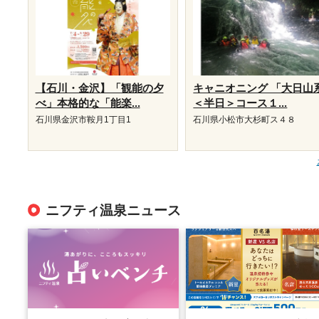
【石川・金沢】「観能の夕
キャニオニング 「大日山
べ」本格的な「能楽...
＜半日＞コース１...
石川県金沢市鞍月1丁目1
石川県小松市大杉町ス４８
ニフティ温泉ニュース