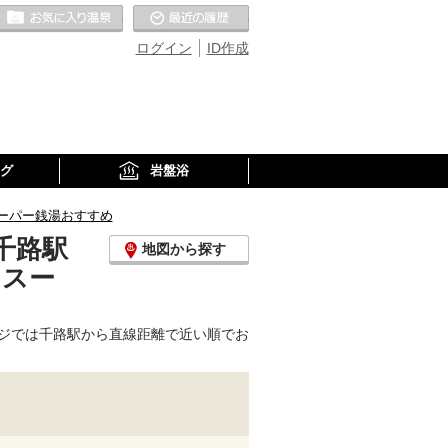
お気に入りの温泉
最近の履歴
ログイン
ID作成
グ
岩盤浴
ーパー銭湯おすすめ
千路駅
地図から探す
、スー
ジでは千路駅から直線距離で近い順でお