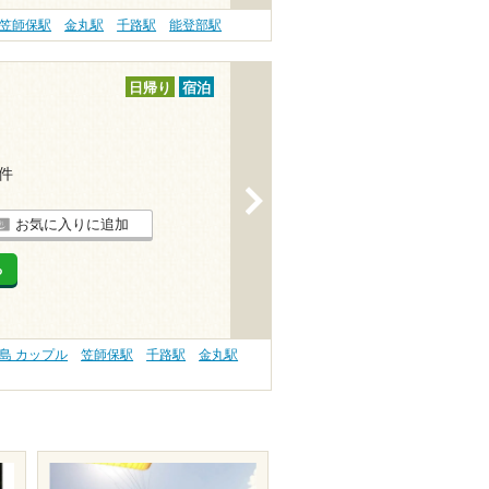
笠師保駅
金丸駅
千路駅
能登部駅
日帰り
宿泊
1件
>
お気に入りに追加
る
島 カップル
笠師保駅
千路駅
金丸駅