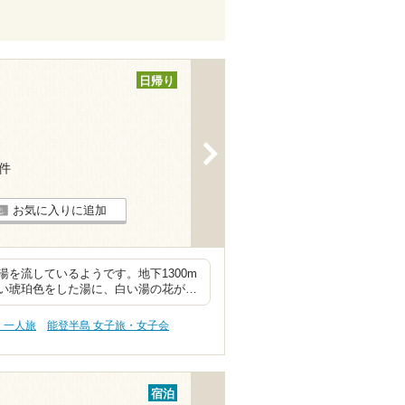
日帰り
>
1件
お気に入りに追加
を流しているようです。地下1300m
い琥珀色をした湯に、白い湯の花が…
・一人旅
能登半島 女子旅・女子会
宿泊