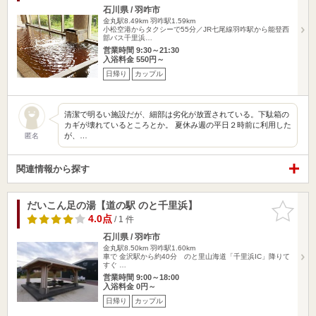
石川県 / 羽咋市
金丸駅8.49km
羽咋駅1.59km
小松空港からタクシーで55分／JR七尾線羽咋駅から能登西
部バス千里浜…
営業時間 9:30～21:30
入浴料金 550円～
日帰り
カップル
清潔で明るい施設だが、細部は劣化が放置されている。下駄箱の
カギが壊れているところとか。 夏休み週の平日２時前に利用した
が、…
匿名
関連情報から探す
だいこん足の湯【道の駅 のと千里浜】
お気に入
りに追加
4.0点
/ 1 件
石川県 / 羽咋市
金丸駅8.50km
羽咋駅1.60km
車で 金沢駅から約40分 のと里山海道「千里浜IC」降りて
すぐ …
営業時間 9:00～18:00
入浴料金 0円～
日帰り
カップル