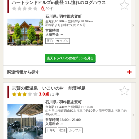
ハートランドヒルズin能登 11.憧れのログハウス
お気に入
りに追加
-点
/ 0 件
石川県 / 羽咋郡志賀町
金丸駅10.98km
笠師保駅10.09km
羽咋駅よりお車にて約２５分
営業時間
入浴料金 ～
宿泊
カップル
楽天トラベルの宿泊プランを見る
関連情報から探す
志賀の郷温泉 いこいの村 能登半島
お気に入
りに追加
3.0点
/ 1 件
石川県 / 羽咋郡志賀町
金丸駅11.43km
笠師保駅11.10km
のと里山海道西山ICより車で約10分／能登空港より車で約
40分/JR…
営業時間 13:00～21:00
入浴料金 ～
日帰り
宿泊
カップル