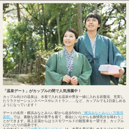
「温泉デート」がカップルの間で人気沸騰中！
カップル向けの温泉は、水着で入れる温泉や男女一緒に入れる岩盤浴、充実し
たリラクゼーションスペースやレストラン……など、カップルでも1日楽しめる
ようになっています！
デートの名所・横浜みなとみらい駅から徒歩5分の
「横浜みなとみらい 万葉倶
楽部」
では、素敵な浴衣や甚平を着て、都会にいながらも旅情気分を味わうこ
とができます。屋上足湯からはコスモワールドの観覧車を一望でき、カップル
にぴったりの温泉です。
えのすぱこと「
江の島アイランドスパ
」は、水着を着て楽しめるスパエリアが