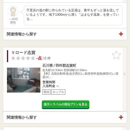
千里浜の道の駅に作られている足湯は、夜中もずっと湯を流して
いるようです。地下1300mから湧く「はまなす温泉」を使ってい
る…
～10代
男性
関連情報から探す
Ｖロード志賀
お気に入
りに追加
-点
/ 0 件
石川県 / 羽咋郡志賀町
金丸駅10.53km
笠師保駅10.58km
【車】北陸自動車道(金沢西IC)→能登有料道路(柳田IC)→国
道24…
営業時間
入浴料金 ～
宿泊
カップル
楽天トラベルの宿泊プランを見る
関連情報から探す