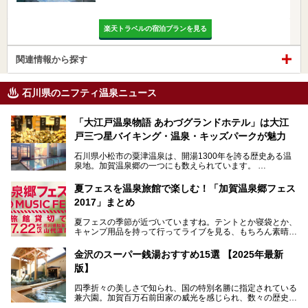
楽天トラベルの宿泊プランを見る
関連情報から探す
石川県のニフティ温泉ニュース
「大江戸温泉物語 あわづグランドホテル」は大江
戸三つ星バイキング・温泉・キッズパークが魅力
石川県小松市の粟津温泉は、開湯1300年を誇る歴史ある温
泉地。加賀温泉郷の一つにも数えられています。
その粟津温泉に建つ「大江戸温泉物語 あわづグランドホテ
夏フェスを温泉旅館で楽しむ！「加賀温泉郷フェス
ル」（以下、あわづグランドホテル）は客室数97室のホテ
2017」まとめ
ルで、昨年2024年12月に露天風呂を新設。充実したキッズ
パークはファミリー層に大人気を博しています。さらに今年
夏フェスの季節が近づいていますね。テントとか寝袋とか、
2025年7月からは「大江戸三つ星バイキング」がスタート！
キャンプ用品を持って行ってライブを見る、もちろん素晴ら
しい１日になることでしょう。
この話題のホテルを取材してきたのでさっそく紹介します。
金沢のスーパー銭湯おすすめ15選 【2025年最新
いやでもね、暑いし汗や砂埃でドロドロになるしうるさくて
───
版】
夜は寝られないし、若い時はそういうのが良かったんですけ
提供元：大江戸温泉物語ホテルズ＆リゾーツ株式会社【P
どね。かつての千代の富士なみに体力の限界を感じてる昨
R】
四季折々の美しさで知られ、国の特別名勝に指定されている
今、もうちょっと気楽なフェスはないかな、と探してたらあ
この記事は大江戸温泉物語 あわづグランドホテルのPR記事
兼六園。加賀百万石前田家の威光を感じられ、数々の歴史的
りましたよ！
です。
な建造物がある金沢城公園など、名所旧跡が多い金沢エリ