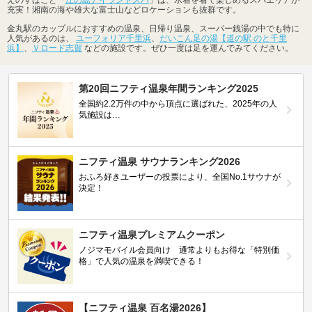
充実！湘南の海や雄大な富士山などロケーションも抜群です。
金丸駅のカップルにおすすめの温泉、日帰り温泉、スーパー銭湯の中でも特に
人気があるのは、
ユーフォリア千里浜
、
だいこん足の湯【道の駅 のと千里
浜】
、
Ｖロード志賀
などの施設です。ぜひ一度は足を運んでみてください。
第20回ニフティ温泉年間ランキング2025
全国約2.2万件の中から頂点に選ばれた、2025年の人
気施設は…
ニフティ温泉 サウナランキング2026
おふろ好きユーザーの投票により、全国No.1サウナが
決定！
ニフティ温泉プレミアムクーポン
ノジマモバイル会員向け 通常よりもお得な「特別価
格」で人気の温泉を満喫できる！
【ニフティ温泉 百名湯2026】