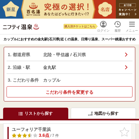
購入済チケットはこちら
ログイン
履歴
メニュー
カップルにおすすめの金丸駅(石川県)近くの温泉、日帰り温泉、スーパー銭湯おすすめ
1. 都道府県
北陸・甲信越 / 石川県
2. 沿線・駅
金丸駅
3. こだわり条件
カップル
こだわり条件を変更する
リストから探す
地図から探す
ユーフォリア千里浜
お気に入
りに追加
3.6点
/ 7 件