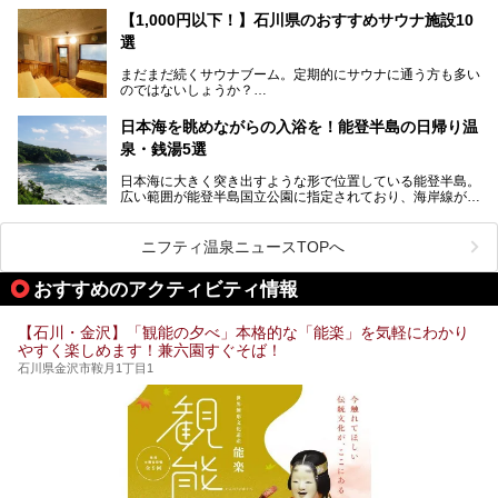
ア。国内でも特に人気の観光地の1つです。北陸新幹線で東
「加賀温泉郷フェス 2017」が石川県・山代温泉の瑠璃光を
【1,000円以下！】石川県のおすすめサウナ施設10
京から約2時間30分と、首都圏からアクセスしやすい立地も
全館貸し切って開催！
選
魅力ですね。
金沢市郊外には湯涌温泉や深谷温泉などの良質な温泉があ
まさかの温泉旅館でフェス！ライブの後は温泉に入って泊ま
まだまだ続くサウナブーム。定期的にサウナに通う方も多い
り、観光に加えて温泉もぜひ楽しみたいところ。金沢エリア
れちゃう！なんということでしょう！！
のではないしょうか？
でおすすめのスーパー銭湯をご紹介します。
加賀温泉郷フェス2017についてまとめます！
今回はそんなサウナによく行く人もこれから楽しむ人も格安
日本海を眺めながらの入浴を！能登半島の日帰り温
で楽しめるサウナを紹介します。
泉・銭湯5選
街中でアクセス抜群のところや、温泉とともに楽しめる施設
日本海に大きく突き出すような形で位置している能登半島。
など、種類豊富ですよ。
広い範囲が能登半島国立公園に指定されており、海岸線が作
り出す美しい景観が楽しめる景勝地です。
今回の記事では石川県にある1,000円以下のおすすめサウナ
車で行くのがオススメですが、ドライブの際にぜひ一緒に楽
施設を紹介します。
しんでいただきたいのが温泉です。絶景を眺めながらつかる
ニフティ温泉ニュースTOPへ
温泉は最高ですよ！ 今回はそんな能登の温泉を5つご紹介
します。
おすすめのアクティビティ情報
【石川・金沢】「観能の夕べ」本格的な「能楽」を気軽にわかり
やすく楽しめます！兼六園すぐそば！
石川県金沢市鞍月1丁目1