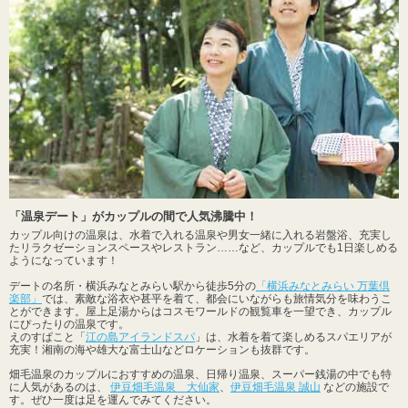
「温泉デート」がカップルの間で人気沸騰中！
カップル向けの温泉は、水着で入れる温泉や男女一緒に入れる岩盤浴、充実し
たリラクゼーションスペースやレストラン……など、カップルでも1日楽しめる
ようになっています！
デートの名所・横浜みなとみらい駅から徒歩5分の
「横浜みなとみらい 万葉倶
楽部」
では、素敵な浴衣や甚平を着て、都会にいながらも旅情気分を味わうこ
とができます。屋上足湯からはコスモワールドの観覧車を一望でき、カップル
にぴったりの温泉です。
えのすぱこと「
江の島アイランドスパ
」は、水着を着て楽しめるスパエリアが
充実！湘南の海や雄大な富士山などロケーションも抜群です。
畑毛温泉のカップルにおすすめの温泉、日帰り温泉、スーパー銭湯の中でも特
に人気があるのは、
伊豆畑毛温泉 大仙家
、
伊豆畑毛温泉 誠山
などの施設で
す。ぜひ一度は足を運んでみてください。