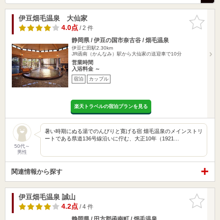
伊豆畑毛温泉 大仙家
お気に入
りに追加
4.0点
/ 2 件
静岡県 / 伊豆の国市奈古谷 / 畑毛温泉
伊豆仁田駅2.30km
JR函南（かんなみ）駅から大仙家の送迎車で10分
営業時間
入浴料金 ～
宿泊
カップル
楽天トラベルの宿泊プランを見る
暑い時期にぬる湯でのんびりと寛げる宿 畑毛温泉のメインストリ
ートである県道136号線沿いに佇む、大正10年（1921…
50代～
男性
関連情報から探す
伊豆畑毛温泉 誠山
お気に入
りに追加
4.2点
/ 4 件
静岡県 / 田方郡函南町 / 畑毛温泉