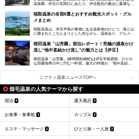
温泉郷。伊豆の玄関口にあたり、伊豆観光の拠点に最適な立
地です。首都圏や名古屋圏からのアクセスが良く、宿泊はも
温泉は海一望の絶景、伊豆の幸満載の食や、全天候型のレジ
ちろん日帰りでも楽しめるのが魅力です。
ャー施設など、現在リニューアルオープンしている施設を中
稲取温泉の名宿8選とおすすめ観光スポット・グル
心に、家族連れでも大人だけでも、おひとりさまでも多彩な
メまとめ
この記事では、伊豆長岡温泉の歴史や魅力、おすすめの宿を
楽しみ方ができる「プレジャーリゾート 伊豆赤沢温泉」を
ピックアップ。周辺の観光・グルメスポットや日帰りで入れ
じっくり紹介します！
稲取温泉は、伊豆半島の東側にある温泉地のひとつ。海と山
る温泉施設も紹介します！
に囲まれたこぢんまりとした街ながら、温泉あり、グルメあ
───
り、見どころも多彩にあり、と魅力たっぷりの場所です。東
提供元：株式会社カトープレジャーグループ【PR】
京からは約2時間30分、直通電車もありアクセスしやすいの
この記事はプレジャーリゾート 伊豆赤沢温泉のPR記事で
桜田温泉「山芳園」宿泊レポート！究極の源泉かけ
もうれしいところ。
す。
流し“地中直結かけ流し”の魅力とは【伊豆】
この記事では、稲取温泉での宿泊におすすめの宿や日帰りで
桜田温泉「山芳園」(静岡県松崎町)は伊豆半島西部、のどか
入れる温泉施設、チェックしたい観光スポットやアクティビ
な田園地帯の中に佇む一軒宿。最大の特徴が、“地中直結か
ティなどを一挙にまとめピックアップ。伊豆稲取温泉を訪れ
け流し”と呼ばれるこの宿独自の湯使い(温泉供給方法)です。
る際の参考にしてくださいね！
地下に眠る源泉を加水・加温・消毒無し、さらには途中過程
で空気にも触れさせることなく浴槽まで提供。「究極の源泉
ニフティ温泉ニュースTOPへ
かけ流し」と言っても決して過言ではありません。
今回、桜田温泉「山芳園」の“温泉”を中心に、その魅力を詳
畑毛温泉の人気テーマから探す
細レポート。また口コミの評判も非常に高い宿であり、客室
や食事も併せて徹底紹介します！
宿泊
露天風呂
4
3
お食事・食事処
カップル
3
2
エステ・マッサージ
ひとり旅・一人旅
2
2