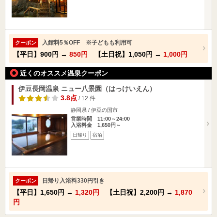
入館料5％OFF ※子どもも利用可
クーポン
【平日】
900円
→
850円
【土日祝】
1,050円
→
1,000円
近くのオススメ温泉クーポン
伊豆長岡温泉 ニュー八景園（はっけいえん）
3.8点
/ 12 件
静岡県 / 伊豆の国市
営業時間 11:00～24:00
入浴料金 1,650円～
日帰り
宿泊
日帰り入浴料330円引き
クーポン
【平日】
1,650円
→
1,320円
【土日祝】
2,200円
→
1,870
円