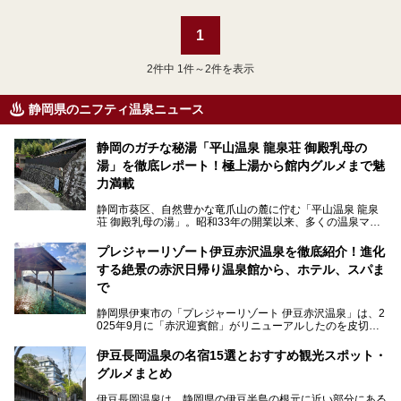
1
2
件中 1件～2件を表示
静岡県のニフティ温泉ニュース
静岡のガチな秘湯「平山温泉 龍泉荘 御殿乳母の
湯」を徹底レポート！極上湯から館内グルメまで魅
力満載
静岡市葵区、自然豊かな竜爪山の麓に佇む「平山温泉 龍泉
荘 御殿乳母の湯」。昭和33年の開業以来、多くの温泉マニ
アや地元の方々に愛され続けている、知る人ぞ知る鄙び系の
極上温泉です。お湯はもちろん、実はグルメも揃っているん
プレジャーリゾート伊豆赤沢温泉を徹底紹介！進化
です。多くのファンを持つ、その圧倒的なこだわりと魅力を
する絶景の赤沢日帰り温泉館から、ホテル、スパま
解説します。
で
静岡県伊東市の「プレジャーリゾート 伊豆赤沢温泉」は、2
025年9月に「赤沢迎賓館」がリニューアルしたのを皮切り
に、12月には「赤沢温泉ホテル」、「赤沢日帰り温泉
館」、「RED 28 HOTEL」がリニューアル。さらにこのあ
伊豆長岡温泉の名宿15選とおすすめ観光スポット・
とグランピング施設のGRAX EARTH FIELD（グラックスア
グルメまとめ
ースフィールド）、大型屋内アミューズメント施設のPLEA
SURE ARENA（プレジャーアリーナ）がぞくぞくオープン
伊豆長岡温泉は、静岡県の伊豆半島の根元に近い部分にある
予定。