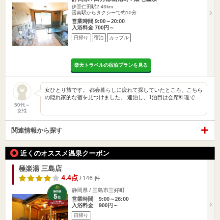
伊豆仁田駅2.49km
函南駅からタクシーで約10分
営業時間 9:00～20:00
入浴料金 700円～
日帰り
宿泊
カップル
楽天トラベルの宿泊プランを見る
女ひとり旅です。 都会暮らしに疲れて探していたところ、こちら
の隠れ家的な宿を見つけました。 連泊し、1泊目は会席料理で…
50代～
女性
関連情報から探す
近くのオススメ温泉クーポン
極楽湯 三島店
4.4点
/ 146 件
静岡県 / 三島市三好町
営業時間 9:00～26:00
入浴料金 900円～
日帰り