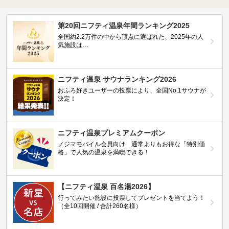
第20回ニフティ温泉年間ランキング2025
全国約2.2万件の中から頂点に選ばれた、2025年の人
気施設は…
ニフティ温泉 サウナランキング2026
おふろ好きユーザーの投票により、全国No.1サウナが
決定！
ニフティ温泉プレミアムクーポン
ノジマモバイル会員向け 通常よりもお得な「特別価
格」で人気の温泉を満喫できる！
【ニフティ温泉 百名湯2026】
行ってみたい施設に投票してプレゼントを当てよう！
（全10回開催 / 合計260名様）