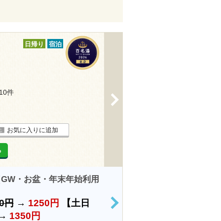
日帰り
宿泊
210件
>
お気に入りに追加
る
GW・お盆・年末年始利用
00円
→
1250円
【土日
>
→
1350円