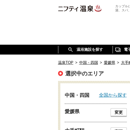
カップル
湯、スパ
温浴施設を探す
電
温泉TOP
>
中国・四国
>
愛媛県
>
大手
選択中のエリア
全国から探す
中国・四国
愛媛県
変更