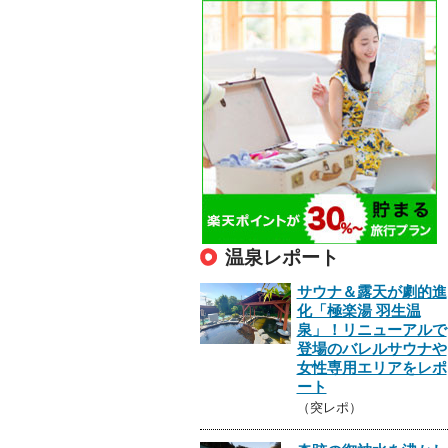
温泉レポート
サウナ＆露天が劇的進
化「極楽湯 羽生温
泉」！リニューアルで
登場のバレルサウナや
女性専用エリアをレポ
ート
（突レポ）