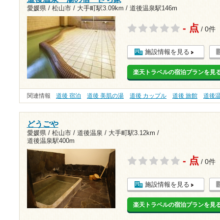
愛媛県 / 松山市 /
大手町駅3.09km
/
道後温泉駅146m
- 点
/ 0件
施設情報を見る
楽天トラベルの宿泊プランを見
関連情報
道後 宿泊
道後 美肌の湯
道後 カップル
道後 旅館
道後
どうごや
愛媛県 / 松山市 / 道後温泉 /
大手町駅3.12km
/
道後温泉駅400m
- 点
/ 0件
施設情報を見る
楽天トラベルの宿泊プランを見