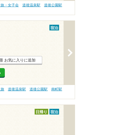
子旅・女子会
道後温泉駅
道後公園駅
宿泊
>
お気に入りに追加
る
人旅
道後温泉駅
道後公園駅
南町駅
日帰り
宿泊