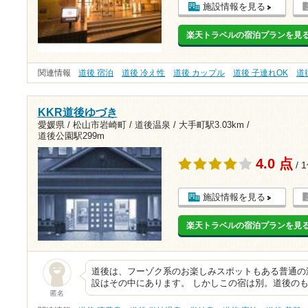
施設情報を見る
楽天トラベルの宿泊プランを見
関連情報
道後 宿泊
道後 冷え性
道後 カップル
道後 子連れOK
道
KKR道後ゆづき
愛媛県 / 松山市岩崎町 / 道後温泉 /
大手町駅3.03km
/
道後公園駅299m
4.0 点
/ 
施設情報を見る
楽天トラベルの宿泊プランを見
道後は、フーゾク系のお楽しみスポットもある普通の
設はその中にあります。 しかしこの宿は別。道後の
匿名