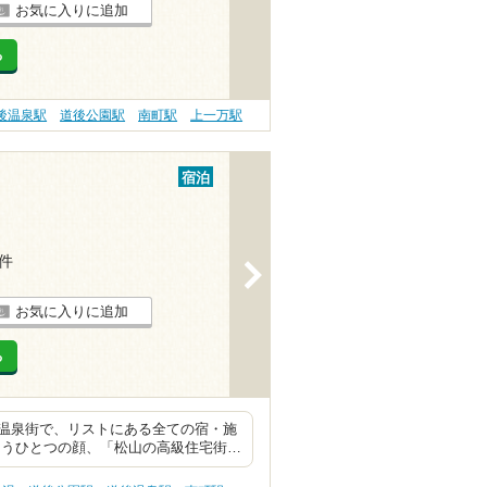
お気に入りに追加
る
後温泉駅
道後公園駅
南町駅
上一万駅
宿泊
1件
>
お気に入りに追加
る
温泉街で、リストにある全ての宿・施
もうひとつの顔、「松山の高級住宅街…