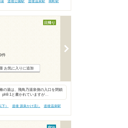
の湯
道後公園駅
道後温泉駅
南町駅
日帰り
>
29件
お気に入りに追加
。椿の湯は、飛鳥乃湯泉側の入口を閉鎖
ph9.1と書かれていますが…
円以下）
道後 源泉かけ流し
道後温泉駅
宿泊