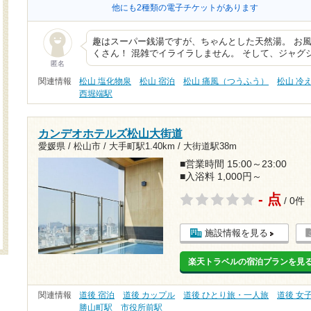
他にも2種類の電子チケットがあります
趣はスーパー銭湯ですが、ちゃんとした天然湯。 お
くさん！ 混雑でイライラしません。 そして、ジャグ
匿名
関連情報
松山 塩化物泉
松山 宿泊
松山 痛風（つうふう）
松山 冷
西堀端駅
カンデオホテルズ松山大街道
愛媛県 / 松山市 /
大手町駅1.40km
/
大街道駅38m
■営業時間 15:00～23:00
■入浴料 1,000円～
- 点
/ 0件
施設情報を見る
楽天トラベルの宿泊プランを見
関連情報
道後 宿泊
道後 カップル
道後 ひとり旅・一人旅
道後 女
勝山町駅
市役所前駅