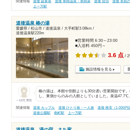
関連情報
道後 硫黄泉
道後 単純温泉・単純泉
道後 宿泊
道後 美肌
上一万駅
道後温泉 椿の湯
愛媛県 / 松山市 / 道後温泉 /
大手町駅3.08km
/
道後温泉駅220m
■営業時間 6:30～23:00
■入浴料 450円～
3.6 点
/ 
施設情報を見る
椿の湯は、本館や別館よりも30分遅い営業開始です
し、東側からのみの入館としていました。泉温47.7℃、
～10代 男性
関連情報
道後 カップル
道後 ひとり旅・一人旅
道後 格安（1,000
道後公園駅
南町駅
上一万駅
道後温泉 湯の宿 さち家