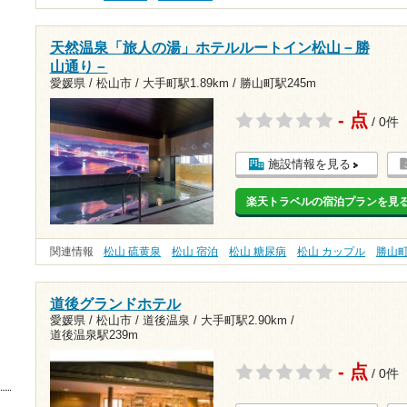
天然温泉「旅人の湯」ホテルルートイン松山－勝
山通り－
愛媛県 / 松山市 /
大手町駅1.89km
/
勝山町駅245m
- 点
/ 0件
施設情報を見る
楽天トラベルの宿泊プランを見
関連情報
松山 硫黄泉
松山 宿泊
松山 糖尿病
松山 カップル
勝山
道後グランドホテル
愛媛県 / 松山市 / 道後温泉 /
大手町駅2.90km
/
道後温泉駅239m
- 点
/ 0件