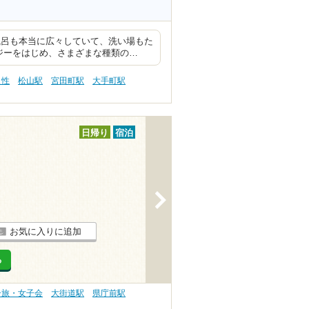
風呂も本当に広々していて、洗い場もた
ジーをはじめ、さまざまな種類の…
え性
松山駅
宮田町駅
大手町駅
日帰り
宿泊
>
お気に入りに追加
る
子旅・女子会
大街道駅
県庁前駅