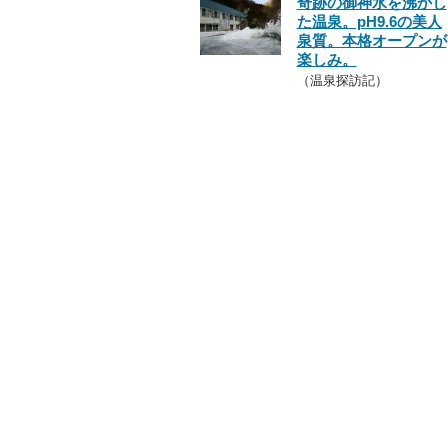
奇跡の御神水を沸かし
た温泉。pH9.6の美人
泉質。本格オープンが
楽しみ。
（温泉探訪記）