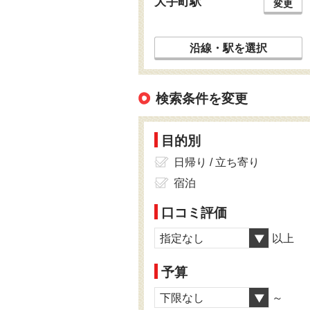
大手町駅
変更
沿線・駅を選択
検索条件を変更
目的別
日帰り / 立ち寄り
宿泊
口コミ評価
指定なし
以上
予算
下限なし
～