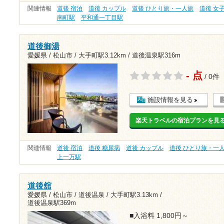
関連情報
道後 宿泊
道後 カップル
道後 ひとり旅・一人旅
道後 女
南町駅
平和通一丁目駅
道後御湯
愛媛県 / 松山市 /
大手町駅3.12km
/
道後温泉駅316m
- 点
/ 0件
施設情報を見る
楽天トラベルの宿泊プランを見
関連情報
道後 宿泊
道後 糖尿病
道後 カップル
道後 ひとり旅・一
上一万駅
道後舘
愛媛県 / 松山市 / 道後温泉 /
大手町駅3.13km
/
道後温泉駅369m
■入浴料 1,800円～