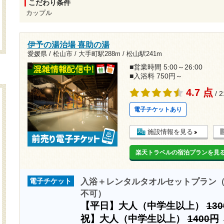
こだわり条件
カップル
伊予の湯治場 喜助の湯
愛媛県 / 松山市 /
大手町駅288m
/
松山駅241m
■営業時間 5:00～26:00
■入浴料 750円～
4.7 点
/ 
電子チケットあり
施設情報を見る
楽天トラベルの宿泊プランを見
入浴＋レンタルタオルセットプラン（
電子チケット
不可）
【平日】大人（中学生以上）
13
祝】大人（中学生以上）
1400円