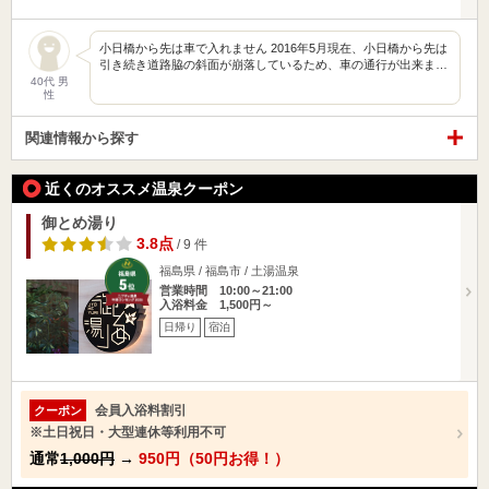
小日橋から先は車で入れません 2016年5月現在、小日橋から先は
引き続き道路脇の斜面が崩落しているため、車の通行が出来ま…
40代 男
性
関連情報から探す
近くのオススメ温泉クーポン
御とめ湯り
3.8点
/ 9 件
福島県 / 福島市 / 土湯温泉
営業時間 10:00～21:00
入浴料金 1,500円～
日帰り
宿泊
会員入浴料割引
クーポン
※土日祝日・大型連休等利用不可
通常
1,000円
→
950円（50円お得！）