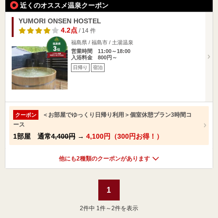
近くのオススメ温泉クーポン
YUMORI ONSEN HOSTEL
4.2点
/ 14 件
福島県 / 福島市 / 土湯温泉
営業時間 11:00～18:00
入浴料金 800円～
日帰り
宿泊
＜お部屋でゆっくり日帰り利用＞個室休憩プラン3時間コ
クーポン
ース
1部屋 通常
4,400円
→
4,100円（300円お得！）
他にも2種類のクーポンがあります
1
2
件中 1件～2件を表示