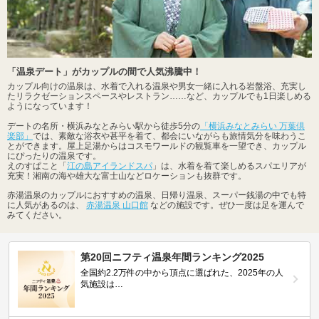
「温泉デート」がカップルの間で人気沸騰中！
カップル向けの温泉は、水着で入れる温泉や男女一緒に入れる岩盤浴、充実し
たリラクゼーションスペースやレストラン……など、カップルでも1日楽しめる
ようになっています！
デートの名所・横浜みなとみらい駅から徒歩5分の
「横浜みなとみらい 万葉倶
楽部」
では、素敵な浴衣や甚平を着て、都会にいながらも旅情気分を味わうこ
とができます。屋上足湯からはコスモワールドの観覧車を一望でき、カップル
にぴったりの温泉です。
えのすぱこと「
江の島アイランドスパ
」は、水着を着て楽しめるスパエリアが
充実！湘南の海や雄大な富士山などロケーションも抜群です。
赤湯温泉のカップルにおすすめの温泉、日帰り温泉、スーパー銭湯の中でも特
に人気があるのは、
赤湯温泉 山口館
などの施設です。ぜひ一度は足を運んで
みてください。
第20回ニフティ温泉年間ランキング2025
全国約2.2万件の中から頂点に選ばれた、2025年の人
気施設は…