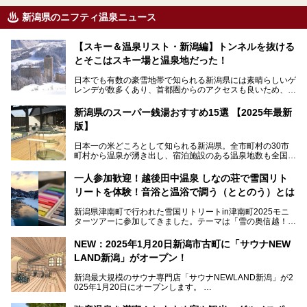
新潟県のニフティ温泉ニュース
【スキー＆温泉リスト・新潟編】トンネルを抜ける
とそこはスキー場と温泉地だった！
日本でも有数の豪雪地帯で知られる新潟県には素晴らしいゲ
レンデが数多くあり、首都圏からのアクセスも良いため、関
東のスキーヤー＆スノーボーダー御用達となっています。ま
た全域にわたって月岡、赤倉、松之山、燕、妙高、岩室など
新潟県のスーパー銭湯おすすめ15選 【2025年最新
など、古くは文豪にも愛された歴史ある老舗温泉地が多いこ
版】
とで知られています。
今回はスキーヤーやスノーボーダーの“滑り疲れ”を癒やすた
日本一の米どころとして知られる新潟県。全市町村の30市
めに訪れたい、新潟県内にあるスキー場そばの温泉地をまと
町村から温泉が湧き出し、宿泊施設のある温泉地数も全国有
めました。
数で、魅力的な温泉がいっぱいの県でもあります。日帰りで
アフタースキーは温泉で決まりですね！
温泉が利用ができる宿泊施設も多く、スーパー銭湯も多彩な
一人参加歓迎！越後田中温泉 しなの荘で雪国リト
サービスを提供する施設がいろいろ。
リートを体験！音浴と温浴で調う（ととのう）とは
観光やレジャーに温泉を組み合わせれば、旅はさらに充実し
ますね。今回は、新潟県でおすすめのスーパー銭湯をご紹介
新潟県津南町で行われた雪国リトリートin津南町2025モニ
します。
ターツアーに参加してきました。テーマは「雪の奥信越！音
浴と温浴で調うリトリート」。
NEW：2025年1月20日新潟市古町に「サウナNEW
温泉ライターとして「温浴」は頻繁に体験していますが、
LAND新潟」がオープン！
「音浴」とは果たしてどんな体験なのでしょう？とても気に
なります。
新潟最大規模のサウナ専門店「サウナNEWLAND新潟」が2
025年1月20日にオープンします。
古町はかつて港町として栄えていた日本海有数の花街。この
街に再び笑顔と賑わいを取り戻し、新たなランドマークとし