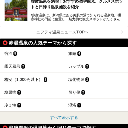
なお、宿泊した温泉は日帰り入浴もできる秘湯「越後田中温
弥彦温泉を満喫！おすすめ宿や観光、グルメスポッ
て地域活性化を目指します。
泉 しなの荘」です。こちらについても詳しく紹介します。
トと日帰り温泉施設を紹介
サウナ室のテーマは「海賊船」‥⁉ ユニークなサウナ室を
含む３つのポイントをご紹介！
───
f弥彦温泉は、新潟県にある美肌の湯で知られる温泉地。彌
彦神社の門前に位置し、魅力的な観光スポットがたくさんあ
提供元：一般社団法人 雪国観光舎【PR】
ります。
この記事は一般社団法人 雪国観光舎のPRレポート記事で
この記事では、弥彦温泉の宿泊に最適なおすすめ宿や、日帰
ニフティ温泉ニュースTOPへ
す。
り施設、グルメスポット、弥彦の自然を堪能できる観光スポ
ットをご紹介します。初めての弥彦温泉旅行を計画している
赤湯温泉の人気テーマから探す
方に向けて、弥彦温泉の魅力を存分にお伝えしますので、ぜ
ひ参考にしてみてくださいね！
宿泊
旅館
5
4
露天風呂
カップル
2
2
格安（1,000円以下）
塩化物泉
2
2
糖尿病
切り傷
2
2
冷え性
混浴
2
1
すべて表示する