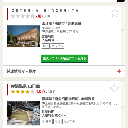
ＯＳＴＥＲＩＡ ＳＩＮＣＥＲＩＴＡ
お気に入
りに追加
-点
/ 0 件
山形県 / 南陽市 / 赤湯温泉
赤湯駅1.88km
JR赤湯駅よりお車にて8分程
営業時間
入浴料金 ～
宿泊
カップル
楽天トラベルの宿泊プランを見る
関連情報から探す
赤湯温泉 山口館
お気に入
りに追加
4.0点
/ 10 件
新潟県 / 南魚沼郡湯沢町 / 赤湯温泉
JR上越新幹線越後湯沢駅から越後交通浅貝行きで40分、元
橋下車、徒歩…
営業時間
入浴料金 500円～
日帰り
宿泊
カップル