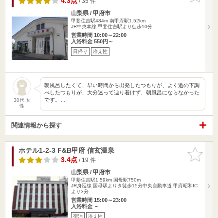
4.3点
/ 35 件
山梨県 / 甲府市
甲斐住吉駅484m
南甲府駅1.52km
JR中央本線 甲斐住吉駅より徒歩10分
営業時間 10:00～22:00
入浴料金 550円～
日帰り
冷え性
朝風呂したくて、早い時間から出発したつもりが、よく道の下調
べしたつもりが、大分迷って辿り着けず、朝風呂にならなかった
です。…
30代 女
性
関連情報から探す
ホテル1-2-3 F&B甲府 信玄温泉
お気に入
りに追加
3.4点
/ 19 件
山梨県 / 甲府市
甲斐住吉駅1.59km
国母駅750m
JR身延線 国母駅よりタ徒歩15分中央自動車道 甲府昭和IC
より3分…
営業時間 15:00～23:00
入浴料金 ～
宿泊
冷え性