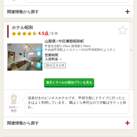
関連情報から探す
ホテル昭和
お気に入
りに追加
4.5点
/ 9 件
山梨県 / 中巨摩郡昭和町
甲斐住吉駅2.35km
国母駅1.56km
中央線甲府駅よりタクシー20分甲府昭和ICよりすぐ
営業時間
入浴料金 ～
宿泊
冷え性
楽天トラベルの宿泊プランを見る
温泉付きのビジネスホテルです。甲府方面にドライブに行ったと
きはよく利用しています。 隣はくら寿司なので夕飯はサクッと終
わ…
50代～
男性
関連情報から探す