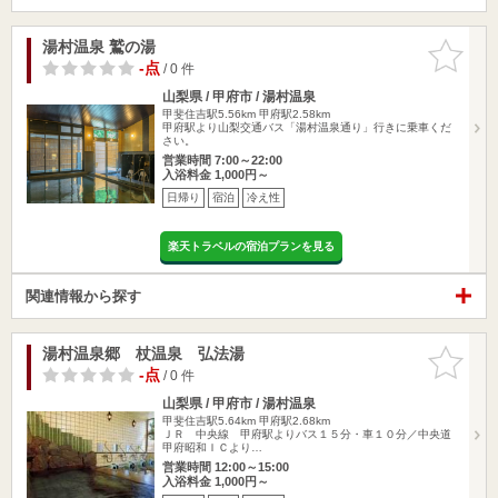
湯村温泉 鷲の湯
お気に入
りに追加
-点
/ 0 件
山梨県 / 甲府市 / 湯村温泉
甲斐住吉駅5.56km
甲府駅2.58km
甲府駅より山梨交通バス「湯村温泉通り」行きに乗車くだ
さい。
営業時間 7:00～22:00
入浴料金 1,000円～
日帰り
宿泊
冷え性
楽天トラベルの宿泊プランを見る
関連情報から探す
湯村温泉郷 杖温泉 弘法湯
お気に入
りに追加
-点
/ 0 件
山梨県 / 甲府市 / 湯村温泉
甲斐住吉駅5.64km
甲府駅2.68km
ＪＲ 中央線 甲府駅よりバス１５分・車１０分／中央道
甲府昭和ＩＣより…
営業時間 12:00～15:00
入浴料金 1,000円～