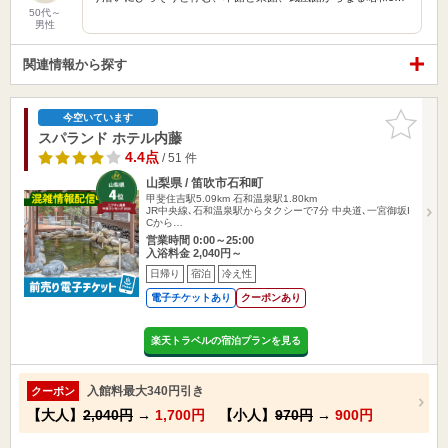
50代～
男性
関連情報から探す
お気に入
今空いています
りに追加
スパランド ホテル内藤
4.4点
/ 51 件
山梨県 / 笛吹市石和町
甲斐住吉駅5.09km
石和温泉駅1.80km
JR中央線､石和温泉駅からタクシーで7分 中央道､一宮御坂I
Cから…
営業時間 0:00～25:00
入浴料金 2,040円～
日帰り
宿泊
冷え性
電子チケットあり
クーポンあり
楽天トラベルの宿泊プランを見る
入館料最大340円引き
クーポン
【大人】
2,040円
→
1,700円
【小人】
970円
→
900円