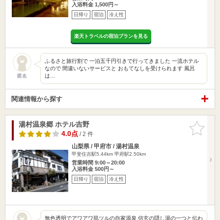
入浴料金 1,500円～
日帰り
宿泊
冷え性
楽天トラベルの宿泊プランを見る
ふるさと旅行割で 一泊五千円引きで行ってきました 一流ホテル
なので 間違いないサービスと おもてなしを受けられます 風呂
は…
匿名
関連情報から探す
湯村温泉郷 ホテル吉野
お気に入
りに追加
4.0点
/ 2 件
山梨県 / 甲府市 / 湯村温泉
甲斐住吉駅5.44km
甲府駅2.50km
営業時間 9:00～20:00
入浴料金 500円～
日帰り
宿泊
冷え性
無色透明でアワアワ肌ツルの自家源泉 信玄の隠し湯の一つと伝わ