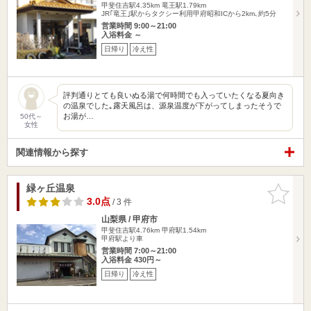
甲斐住吉駅4.35km
竜王駅1.79km
JR｢竜王｣駅からタクシー利用甲府昭和ICから2km､約5分
営業時間 9:00～21:00
入浴料金 ～
日帰り
冷え性
評判通りとても良いぬる湯で何時間でも入っていたくなる夏向き
の温泉でした｡露天風呂は、源泉温度が下がってしまったそうで
お湯が…
50代～
女性
関連情報から探す
緑ヶ丘温泉
お気に入
りに追加
3.0点
/ 3 件
山梨県 / 甲府市
甲斐住吉駅4.76km
甲府駅1.54km
甲府駅より車
営業時間 7:00～21:00
入浴料金 430円～
日帰り
冷え性