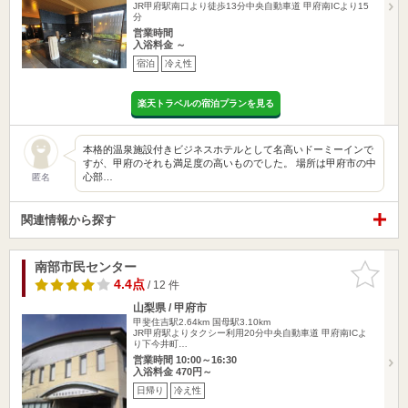
JR甲府駅南口より徒歩13分中央自動車道 甲府南ICより15
分
営業時間
入浴料金 ～
宿泊
冷え性
楽天トラベルの宿泊プランを見る
本格的温泉施設付きビジネスホテルとして名高いドーミーインで
すが、甲府のそれも満足度の高いものでした。 場所は甲府市の中
心部…
匿名
関連情報から探す
南部市民センター
お気に入
りに追加
4.4点
/ 12 件
山梨県 / 甲府市
甲斐住吉駅2.64km
国母駅3.10km
JR甲府駅よりタクシー利用20分中央自動車道 甲府南ICよ
り下今井町…
営業時間 10:00～16:30
入浴料金 470円～
日帰り
冷え性