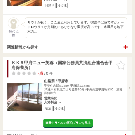
日帰り
冷え性
サウナが良く、ここ最近利用しています。80度半ば位ですがオー
トロウリュが定期的にありかなり湿度が高いです。水風呂も地下
水の…
40代 女
性
関連情報から探す
ＫＫＲ甲府ニュー芙蓉（国家公務員共済組合連合会甲
お気に入
府保養所）
りに追加
-点
/ 0 件
山梨県 / 甲府市
甲斐住吉駅4.23km
甲府駅1.14km
JR線甲府駅北口より徒歩20分 /中央高速甲府昭和IC 湯村
昇仙峡方…
営業時間
入浴料金 ～
宿泊
冷え性
楽天トラベルの宿泊プランを見る