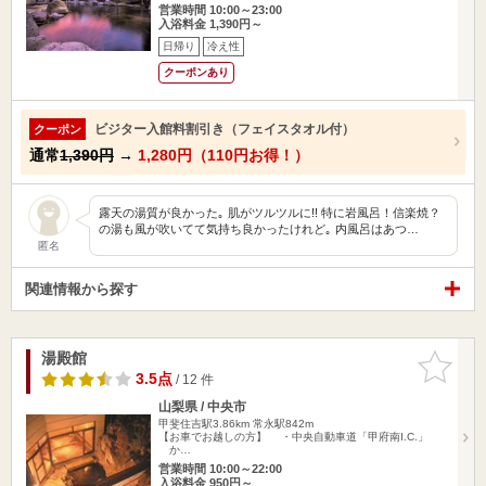
営業時間 10:00～23:00
入浴料金 1,390円～
日帰り
冷え性
クーポンあり
ビジター入館料割引き（フェイスタオル付）
クーポン
通常
1,390円
→
1,280円（110円お得！）
露天の湯質が良かった｡ 肌がツルツルに!! 特に岩風呂！信楽焼？
の湯も風が吹いてて気持ち良かったけれど｡ 内風呂はあつ…
匿名
関連情報から探す
湯殿館
お気に入
りに追加
3.5点
/ 12 件
山梨県 / 中央市
甲斐住吉駅3.86km
常永駅842m
【お車でお越しの方】 ・中央自動車道「甲府南I.C.」
か…
営業時間 10:00～22:00
入浴料金 950円～