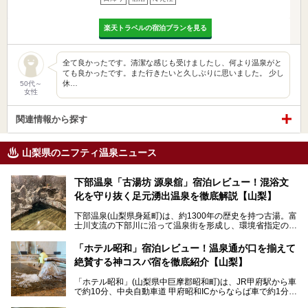
楽天トラベルの宿泊プランを見る
全て良かったです。清潔な感じも受けましたし、何より温泉がと
ても良かったです。また行きたいと久しぶりに思いました。 少し
休…
50代～
女性
関連情報から探す
山梨県のニフティ温泉ニュース
下部温泉「古湯坊 源泉舘」宿泊レビュー！混浴文
化を守り抜く足元湧出温泉を徹底解説【山梨】
下部温泉(山梨県身延町)は、約1300年の歴史を持つ古湯。富
士川支流の下部川に沿って温泉街を形成し、環境省指定の国
民保養温泉地でもあります。
中でも「古湯坊 源泉舘」は、戦国時代に武田信玄公も療養
「ホテル昭和」宿泊レビュー！温泉通が口を揃えて
したと伝えられる名湯の宿。最大の特徴は、令和の現代にお
絶賛する神コスパ宿を徹底紹介【山梨】
いても混浴文化が守られ、老若男女の分け隔て一切無く温泉
入浴を楽しめる点。全国的に混浴温泉は年々少しずつ減少傾
「ホテル昭和」(山梨県中巨摩郡昭和町)は、JR甲府駅から車
向にありますが、「古湯坊 源泉舘」では本来あるべき混浴
で約10分、中央自動車道 甲府昭和ICからならば車で約1分の
の姿が保たれている点に注目すべきでしょう。
場所にあるビジネスホテル。2名1室で1名あたり4,000円台