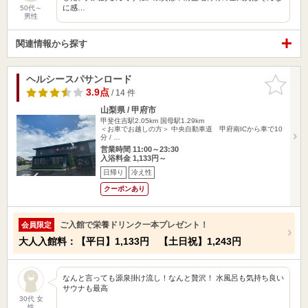
に感…
50代～
男性
関連情報から探す
ヘルシースパサンロード
お気に入
りに追加
3.9点
/ 14 件
山梨県 / 甲府市
甲斐住吉駅2.05km
国母駅1.29km
＜お車でお越しの方＞ 中央自動車道 甲府南ICから車で10
分 / …
営業時間 11:00～23:30
入浴料金 1,133円～
日帰り
冷え性
クーポンあり
ご入館で栄養ドリンク一本プレゼント！
会員限定
大人入館料：【平日】1,133円 【土日祝】1,243円
なんと言っても源泉掛け流し！なんと贅沢！ 水風呂も気持ち良い
サウナも最高
30代 女
性