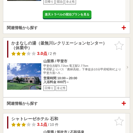
日帰り
宿泊
冷え性
楽天トラベルの宿泊プランを見る
関連情報から探す
かまなしの湯（釜無川レクリエーションセンター）
お気に入
（休業中）
りに追加
3.0点
/ 2 件
山梨県 / 甲斐市
甲斐住吉駅5.72km
竜王駅2.77km
甲府駅よりバス「農林高校」下車徒歩10分甲府昭和ICより
甲斐方面へ5…
営業時間 10:00～20:00
入浴料金 800円～
日帰り
冷え性
関連情報から探す
シャトレーゼホテル 石和
お気に入
りに追加
3.1点
/ 10 件
山梨県 / 笛吹市 / 石和温泉