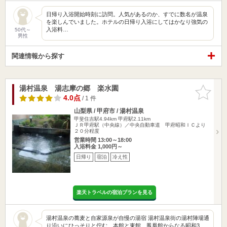
日帰り入浴開始時刻に訪問。人気があるのか、すでに数名が温泉
を楽しんでいました。ホテルの日帰り入浴にしてはかなり強気の
入浴料…
50代～
男性
関連情報から探す
湯村温泉 湯志摩の郷 楽水園
お気に入
りに追加
4.0点
/ 1 件
山梨県 / 甲府市 / 湯村温泉
甲斐住吉駅4.94km
甲府駅2.11km
ＪＲ甲府駅（中央線）／中央自動車道 甲府昭和ＩＣより
２０分程度
営業時間 13:00～18:00
入浴料金 1,000円～
日帰り
宿泊
冷え性
楽天トラベルの宿泊プランを見る
湯村温泉の蕎麦と自家源泉が自慢の湯宿 湯村温泉街の湯村陣場通
り沿いにひっそりと佇む、本館と東館、鳳凰館からなる昭和3…