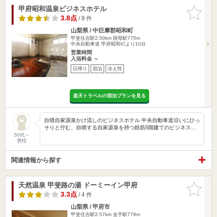
甲府昭和温泉ビジネスホテル
お気に入
りに追加
3.8点
/ 9 件
山梨県 / 中巨摩郡昭和町
甲斐住吉駅2.50km
国母駅775m
中央自動車道 甲府昭和ICより10分
営業時間
入浴料金 ～
日帰り
宿泊
冷え性
楽天トラベルの宿泊プランを見る
自噴自家源泉かけ流しのビジネスホテル 中央自動車道沿いにひっ
そりと佇む、自噴する自家源泉を持つ鉄筋5階建てのビジネス…
50代～
男性
関連情報から探す
天然温泉 甲斐路の湯 ドーミーイン甲府
お気に入
りに追加
3.3点
/ 4 件
山梨県 / 甲府市
甲斐住吉駅2.57km
金手駅779m