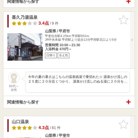
関連情報から探す
喜久乃湯温泉
お気に入
りに追加
3.4点
/ 9 件
山梨県 / 甲府市
甲斐住吉駅4.25km
甲府駅852m
JR中央本線 甲府駅より徒歩12分甲府駅北口より5分
営業時間 10:00～21:30
入浴料金 470円～
日帰り
冷え性
今年の夏の暑さはこちらの温泉銭湯で乗切れた☆ 源泉かけ流しの
２５度に２０分近くつかり、 源泉かけ流しのぬる湯に２０分を…
50代～
女性
関連情報から探す
山口温泉
お気に入
りに追加
4.3点
/ 81 件
山梨県 / 甲斐市