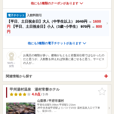
他にも1種類のクーポンがあります
入館料割引
電子チケット
【平日、土日祝全日】大人（中学生以上）
2040円
→
1600
円
【平日、土日祝全日】小人（3歳~小学生）
970円
→
800
円
他にも3種類の電子チケットがあります
お風呂の種類が多い。建物がもともと岩盤浴仕様ではなかったの
だと思うが、入館数を抑えれば快適に過ごせると思う。サービス
の人が…
50代～
女性
関連情報から探す
甲州湯村温泉 湯村常磐ホテル
お気に入
りに追加
4.0点
/ 3 件
山梨県 / 甲府市湯村
甲斐住吉駅5.09km
甲府駅2.21km
JR中央本線甲府駅よりバスで15分 湯村温泉入口で下車
し、徒歩1分。…