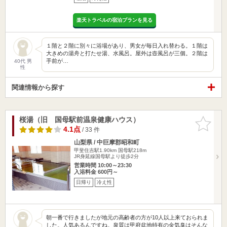
楽天トラベルの宿泊プランを見る
１階と２階に別々に浴場があり、男女が毎日入れ替わる。１階は
大きめの湯舟と打たせ湯、水風呂。屋外は壺風呂が三個。２階は
手前が…
40代 男
性
関連情報から探す
桜湯（旧 国母駅前温泉健康ハウス）
お気に入
りに追加
4.1点
/ 33 件
山梨県 / 中巨摩郡昭和町
甲斐住吉駅1.90km
国母駅218m
JR身延線国母駅より徒歩2分
営業時間 10:00～23:30
入浴料金 600円～
日帰り
冷え性
朝一番で行きましたが地元の高齢者の方が10人以上来ておられま
した。人気あるんですね。泉質は甲府盆地特有の金気臭はそんな