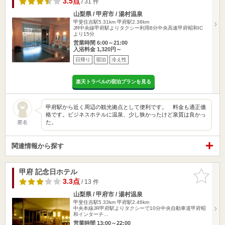
3.5点
/ 31 件
山梨県 / 甲府市 / 湯村温泉
甲斐住吉駅5.31km
甲府駅2.38km
JR中央線甲府駅よりタクシー利用8分中央高速甲府昭和IC
より15分
営業時間 6:00～21:00
入浴料金 1,320円～
日帰り
宿泊
冷え性
楽天トラベルの宿泊プランを見る
甲府駅から近く周辺の観光拠点として便利です。 料金も適正価
格です。ビジネスホテルに温泉、少し狭かったけど泉質は良かっ
た。
匿名
関連情報から探す
甲府 記念日ホテル
お気に入
りに追加
3.3点
/ 13 件
山梨県 / 甲府市 / 湯村温泉
甲斐住吉駅5.33km
甲府駅2.46km
中央本線JR甲府駅よりタクシーで10分中央自動車道甲府昭
和インターチ…
営業時間 13:00～22:00