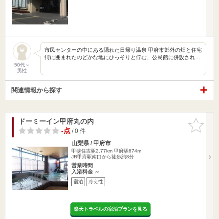
市民センターの中にある隠れた日帰り温泉 甲府市郊外の畑と住宅
街に囲まれたのどかな地にひっそりと佇む、公民館に併設され…
50代～
男性
関連情報から探す
ドーミーイン甲府丸の内
お気に入
りに追加
-点
/ 0 件
山梨県 / 甲府市
甲斐住吉駅2.77km
甲府駅674m
JR甲府駅南口から徒歩約8分
営業時間
入浴料金 ～
宿泊
冷え性
楽天トラベルの宿泊プランを見る