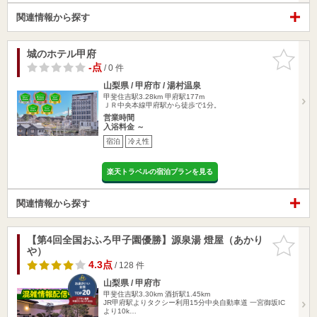
関連情報から探す
城のホテル甲府
お気に入
りに追加
-点
/ 0 件
山梨県 / 甲府市 / 湯村温泉
甲斐住吉駅3.28km
甲府駅177m
ＪＲ中央本線甲府駅から徒歩で1分。
営業時間
入浴料金 ～
宿泊
冷え性
楽天トラベルの宿泊プランを見る
関連情報から探す
【第4回全国おふろ甲子園優勝】源泉湯 燈屋（あかり
お気に入
や）
りに追加
4.3点
/ 128 件
山梨県 / 甲府市
甲斐住吉駅3.30km
酒折駅1.45km
JR甲府駅よりタクシー利用15分中央自動車道 一宮御坂IC
より10k…