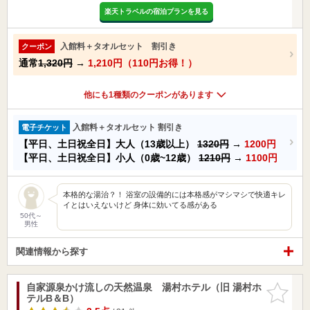
楽天トラベルの宿泊プランを見る
入館料＋タオルセット 割引き
クーポン
通常
1,320円
→
1,210円（110円お得！）
他にも1種類のクーポンがあります
入館料＋タオルセット 割引き
電子チケット
【平日、土日祝全日】大人（13歳以上）
1320円
→
1200円
【平日、土日祝全日】小人（0歳~12歳）
1210円
→
1100円
本格的な湯治？！ 浴室の設備的には本格感がマシマシで快適キレ
イとはいえないけど 身体に効いてる感がある
50代～
男性
関連情報から探す
自家源泉かけ流しの天然温泉 湯村ホテル（旧 湯村ホ
お気に入
テルB＆B）
りに追加