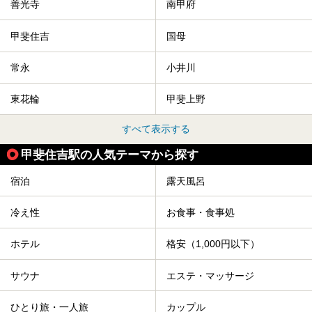
善光寺
南甲府
甲斐住吉
国母
常永
小井川
東花輪
甲斐上野
すべて表示する
甲斐住吉駅の人気テーマから探す
宿泊
露天風呂
冷え性
お食事・食事処
ホテル
格安（1,000円以下）
サウナ
エステ・マッサージ
ひとり旅・一人旅
カップル