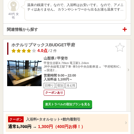
温泉の銭湯です。なので、入浴料はお安いです。 なので、アメニ
ティはありません。 カランやシャワーから出るお湯も温泉です…
40代 女
性
関連情報から探す
ホテルリブマックスBUDGET甲府
お気に入
りに追加
4.0点
/ 2 件
山梨県 / 甲斐市
甲斐住吉駅4.78km
竜王駅1.24km
JR中央線竜王駅下車･車5分中央自動車道→「甲府昭和IC」
→国道2…
営業時間 9:00～22:00
入浴料金 1,100円～
日帰り
宿泊
冷え性
クーポンあり
楽天トラベルの宿泊プランを見る
入浴料+タオルセット+館内着割引
クーポン
通常
1,700円
→
1,300円（400円お得！）