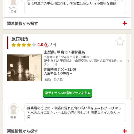
る湯村温泉の中心地に佇む、客室数10室という小規模な鉄筋…
50代～
男性
関連情報から探す
旅館明治
お気に入
りに追加
4.0点
/ 2 件
山梨県 / 甲府市 / 湯村温泉
甲斐住吉駅5.55km
甲府駅2.58km
JR中央本線 甲府駅より山梨交通バス 湯村入口下車3分、タ
クシー5分…
営業時間 7:00～22:00
入浴料金 1,000円～
宿泊
冷え性
楽天トラベルの宿泊プランを見る
練兵場のそばの～ 朝露に濡れた背の高い草をふみわけ～ ひやっ
と水のように冷たい～ 太陽の光が差しこむ清潔なタイル張り～
男…
匿名
関連情報から探す