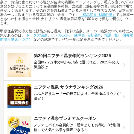
泉は、お湯に含まれている塩分が皮膚の表面をコーティングし、毛穴を塞いで汗の
蒸発を妨げることによって保温効果を発揮。含鉄泉は熱伝導率の良い鉄分の作用で
体がよく温まります。その両方を兼ね備えているお湯として有名なのが、日本三古
湯の一つに数えられる有馬温泉の「金泉」です。
「有馬温泉 太閤の湯」
では日本一
ともいわれる濃さの含鉄-ナトリウム-塩化物強塩泉を100％かけ流しで提供してい
ます。
甲斐住吉駅の冷え性に効能がある温泉、日帰り温泉、スーパー銭湯の中でも特に人
気があるのは、
トータス温泉
、
ホテル1-2-3 F&B甲府 信玄温泉
、
桜湯（旧 国母駅
前温泉健康ハウス）
などの施設です。ぜひ一度は足を運んでみてください。
第20回ニフティ温泉年間ランキング2025
全国約2.2万件の中から頂点に選ばれた、2025年の人
気施設は…
ニフティ温泉 サウナランキング2026
おふろ好きユーザーの投票により、全国No.1サウナが
決定！
ニフティ温泉プレミアムクーポン
ノジマモバイル会員向け 通常よりもお得な「特別価
格」で人気の温泉を満喫できる！