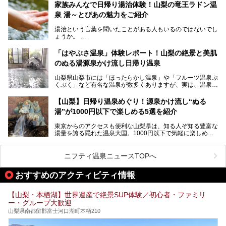
から、一人泊でも6,000円台から宿泊可能です。
今回は足元湧出の混浴温泉である「かくし湯大岩風呂」をは
家族みんなで日帰り湯治体験！山梨の竜王ラドン温
じめ、湯治棟である「別館神泉」を中心に「古湯坊 源泉
泉 湯～とぴあの魅力をご紹介
しかし、最大の魅力は“温泉そのもの”でしょう。自家源泉を
舘」の全貌を徹底紹介します。
所有し、豪快に源泉かけ流しで提供。泡付きのある重曹泉系
湯治という言葉を聞いたことがある人もいるのではないでし
統の単純温泉は、入浴すると実にサッパリ爽快。日帰り入浴
ょうか。
不可なこともあり、全国の温泉ファンがこの温泉を求めて
「ホテル昭和」へ宿泊します。この価格帯のビジネスホテル
なかなか体験できない、湯治体験が日帰りでできる温浴施設
では循環濾過の沸かし湯が一般的ですが、ここは本物の極上
「はやぶさ温泉」体験レポート！山梨の絶景と美肌
が山梨にあります。
温泉。まさに価格破壊と言えるクオリティです。
のぬる湯源泉かけ流し日帰り温泉
家族みんなで楽しめる、山梨県の「竜王ラドン温泉 湯～と
今回は筆者自ら宿泊し、「ホテル昭和」の温泉をはじめ、客
山梨県山梨市には「ほったらかし温泉」や「フルーツ温泉ぷ
ぴあ」の魅力をご紹介します。
室や無料朝食などをご紹介。温泉通が口を揃えて絶賛する神
くぷく」など有名な温泉が数多くありますが、実は、温泉マ
コスパ宿の全貌を徹底解説します！
ニアがわざわざ遠方から足を運ぶ極上の日帰り温泉もあるん
───
です。今回紹介する「はやぶさ温泉」も、そのひとつ。温泉
提供元：株式会社湯ーとぴあ【PR】
【山梨】日帰り温泉めぐり！源泉かけ流し“ぬる
はもちろん、絶景や地元食材を活かしたグルメも堪能できま
この記事は株式会社湯ーとぴあのPRレポート記事です。
湯”が1000円以下で楽しめる5選を紹介
す。
「はやぶさ温泉」が多くの人を惹きつける理由を詳しく解説
東京からのアクセスも便利な山梨県は、知る人ぞ知る豊富な
します。
湯量を誇る隠れた温泉大国。1000円以下で気軽に楽しめ
る、極上の源泉かけ流し日帰り温泉が点在しています。しか
も、これからの季節に嬉しい、じんわりと体の芯まで温ま
る“ぬる湯”が豊富なのも魅力。今回は、湯質も抜群で心ゆく
ニフティ温泉ニュースTOPへ
までリラックスできる山梨のお得な日帰り温泉を、実際体験
した感想と共に紹介します。
おすすめのアクティビティ情報
※ぬる湯とは35℃～39℃程度の体温に近いぬるめ温泉のこ
とです。
【山梨・本栖湖】世界遺産で絶景SUP体験／初心者・ファミリ
ー・グループ大歓迎
山梨県南都留郡富士河口湖町本栖210