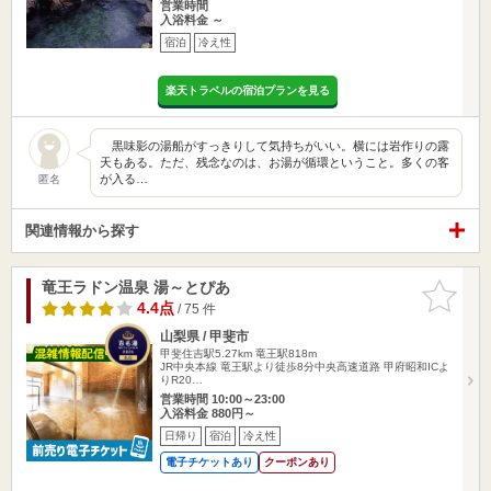
営業時間
入浴料金 ～
宿泊
冷え性
楽天トラベルの宿泊プランを見る
黒味影の湯船がすっきりして気持ちがいい。横には岩作りの露
天もある。ただ、残念なのは、お湯が循環ということ。多くの客
が入る…
匿名
関連情報から探す
竜王ラドン温泉 湯～とぴあ
お気に入
りに追加
4.4点
/ 75 件
山梨県 / 甲斐市
甲斐住吉駅5.27km
竜王駅818m
JR中央本線 竜王駅より徒歩8分中央高速道路 甲府昭和ICよ
りR20…
営業時間 10:00～23:00
入浴料金 880円～
日帰り
宿泊
冷え性
電子チケットあり
クーポンあり