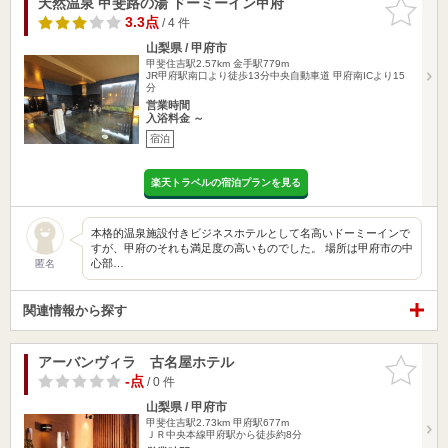
天然温泉 甲斐路の湯 ドーミーイン甲府
お気に入
りに追加
3.3点
/ 4 件
山梨県 / 甲府市
甲斐住吉駅2.57km
金手駅779m
JR甲府駅南口より徒歩13分中央自動車道 甲府南ICより15
分
営業時間
入浴料金 ～
宿泊
楽天トラベルの宿泊プランを見る
本格的温泉施設付きビジネスホテルとして名高いドーミーインで
すが、甲府のそれも満足度の高いものでした。 場所は甲府市の中
心部…
匿名
関連情報から探す
アーバンヴィラ 古名屋ホテル
お気に入
りに追加
-点
/ 0 件
山梨県 / 甲府市
甲斐住吉駅2.73km
甲府駅677m
ＪＲ中央本線甲府駅から徒歩約8分