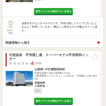
楽天トラベルの宿泊プランを見る
温泉付きのビジネスホテルです。甲府方面にドライブに行ったと
きはよく利用しています。 隣はくら寿司なので夕飯はサクッと終
わ…
50代～
男性
関連情報から探す
天然温泉 甲州隠し湯 スーパーホテル甲府昭和イン
お気に入
ター
りに追加
-点
/ 0 件
山梨県 / 中巨摩郡昭和町
甲斐住吉駅2.43km
国母駅1.57km
【甲府昭和インターチェンジ】約1分／ 甲府駅より車で約2
0分
営業時間
入浴料金 ～
宿泊
楽天トラベルの宿泊プランを見る