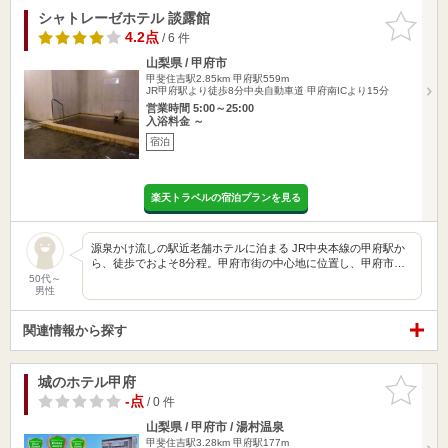
シャトレーゼホテル 談露館
お気に入
りに追加
4.2点
/ 6 件
山梨県 / 甲府市
甲斐住吉駅2.85km
甲府駅559m
JR甲府駅より徒歩8分中央自動車道 甲府南ICより15分
営業時間 5:00～25:00
入浴料金 ～
宿泊
楽天トラベルの宿泊プランを見る
源泉かけ流しの駅近老舗ホテルに泊まる JR中央本線の甲府駅か
ら、徒歩でおよそ8分程。甲府市街の中心地に位置し、甲府市…
50代～
男性
関連情報から探す
城のホテル甲府
お気に入
りに追加
-点
/ 0 件
山梨県 / 甲府市 / 湯村温泉
甲斐住吉駅3.28km
甲府駅177m