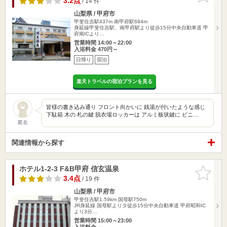
3.2点
/ 14 件
山梨県 / 甲府市
甲斐住吉駅437m
南甲府駅684m
身延線甲斐住吉駅、南甲府駅より徒歩15分中央自動車道 甲
府南ICより…
営業時間 14:00～22:00
入浴料金 470円～
日帰り
宿泊
楽天トラベルの宿泊プランを見る
皆様の書き込み通り フロント向かいに 銭湯が付いたような感じ
下駄箱 木の 札の鍵 脱衣場ロッカーは アルミ板状鍵に ビニ…
匿名
関連情報から探す
ホテル1-2-3 F&B甲府 信玄温泉
お気に入
りに追加
3.4点
/ 19 件
山梨県 / 甲府市
甲斐住吉駅1.59km
国母駅750m
JR身延線 国母駅よりタ徒歩15分中央自動車道 甲府昭和IC
より3分…
営業時間 15:00～23:00
入浴料金 ～