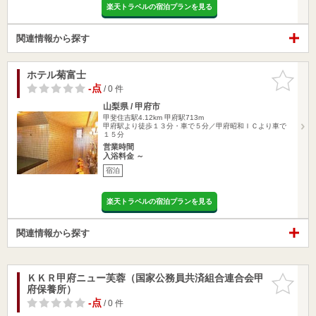
楽天トラベルの宿泊プランを見る
関連情報から探す
ホテル菊富士
お気に入
りに追加
-点
/ 0 件
山梨県 / 甲府市
甲斐住吉駅4.12km
甲府駅713m
甲府駅より徒歩１３分・車で５分／甲府昭和ＩＣより車で
１５分
営業時間
入浴料金 ～
宿泊
楽天トラベルの宿泊プランを見る
関連情報から探す
ＫＫＲ甲府ニュー芙蓉（国家公務員共済組合連合会甲
お気に入
府保養所）
りに追加
-点
/ 0 件