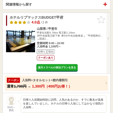
関連情報から探す
ホテルリブマックスBUDGET甲府
お気に入
りに追加
4.0点
/ 2 件
山梨県 / 甲斐市
甲斐住吉駅4.78km
竜王駅1.24km
JR中央線竜王駅下車･車5分中央自動車道→「甲府昭和IC」
→国道2…
営業時間 9:00～22:00
入浴料金 1,100円～
日帰り
宿泊
クーポンあり
楽天トラベルの宿泊プランを見る
入浴料+タオルセット+館内着割引
クーポン
通常
1,700円
→
1,300円（400円お得！）
日帰り入浴開始時刻に訪問。人気があるのか、すでに数名が温泉
を楽しんでいました。ホテルの日帰り入浴にしてはかなり強気の
入浴料…
50代～
男性