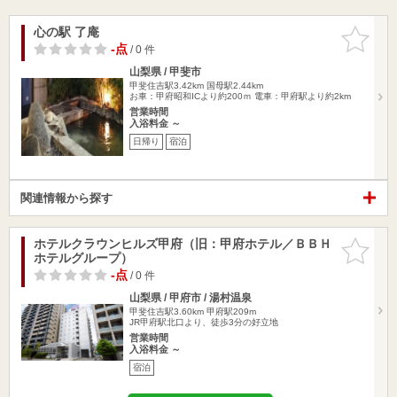
心の駅 了庵
お気に入
りに追加
-点
/ 0 件
山梨県 / 甲斐市
甲斐住吉駅3.42km
国母駅2.44km
お車：甲府昭和ICより約200ｍ 電車：甲府駅より約2km
営業時間
入浴料金 ～
日帰り
宿泊
関連情報から探す
ホテルクラウンヒルズ甲府（旧：甲府ホテル／ＢＢＨ
お気に入
ホテルグループ）
りに追加
-点
/ 0 件
山梨県 / 甲府市 / 湯村温泉
甲斐住吉駅3.60km
甲府駅209m
JR甲府駅北口より、徒歩3分の好立地
営業時間
入浴料金 ～
宿泊