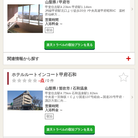
山梨県 / 甲府市
甲斐住吉駅4.23km
甲府駅1.14km
JR線甲府駅北口より徒歩20分 /中央高速甲府昭和IC 湯村
昇仙峡方…
営業時間
入浴料金 ～
宿泊
楽天トラベルの宿泊プランを見る
関連情報から探す
ホテルルートインコート甲府石和
お気に入
りに追加
-点
/ 0 件
山梨県 / 笛吹市 / 石和温泉
甲斐住吉駅4.75km
石和温泉駅1.82km
中央道一宮御坂ＩＣより国道137号経由→国道20号甲府・
諏訪方面に向…
営業時間
入浴料金 ～
宿泊
楽天トラベルの宿泊プランを見る