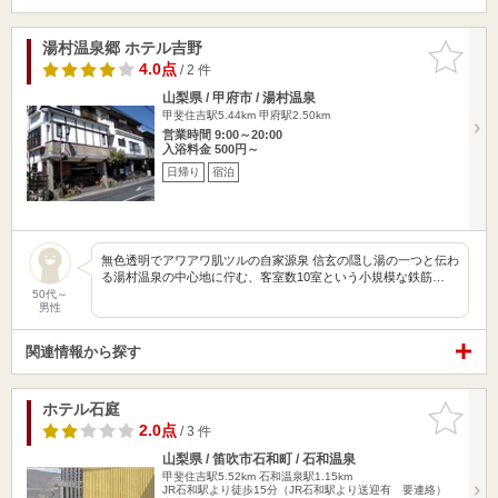
湯村温泉郷 ホテル吉野
お気に入
りに追加
4.0点
/ 2 件
山梨県 / 甲府市 / 湯村温泉
甲斐住吉駅5.44km
甲府駅2.50km
営業時間 9:00～20:00
入浴料金 500円～
日帰り
宿泊
無色透明でアワアワ肌ツルの自家源泉 信玄の隠し湯の一つと伝わ
る湯村温泉の中心地に佇む、客室数10室という小規模な鉄筋…
50代～
男性
関連情報から探す
ホテル石庭
お気に入
りに追加
2.0点
/ 3 件
山梨県 / 笛吹市石和町 / 石和温泉
甲斐住吉駅5.52km
石和温泉駅1.15km
JR石和駅より徒歩15分（JR石和駅より送迎有 要連絡）