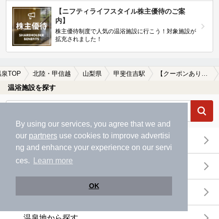
【ニフティライフスタイル株主優待のご案
内】
株主優待制度で人気の温浴施設に行こう！対象施設が
拡充されました！
温泉TOP
北陸・甲信越
山梨県
甲斐住吉駅
【クーポンあり】甲斐住吉駅近くの温泉宿・温泉旅館・ホテルおすすめ(2026年版)
温浴施設を探す
By using our services, you agree that we and
our
partners
use cookies to improve advertisi
エリアから探す
ng and enhance your experience on our servi
ces.
Learn more
地図から探す
OK
特徴から探す
温泉地から探す