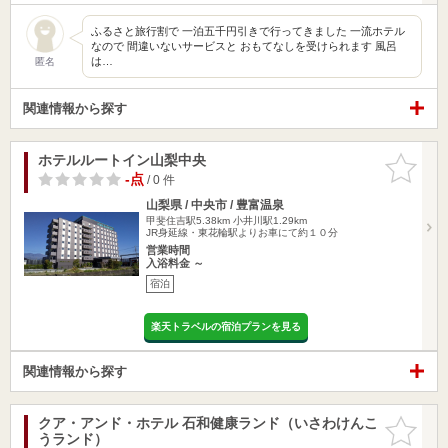
ふるさと旅行割で 一泊五千円引きで行ってきました 一流ホテル
なので 間違いないサービスと おもてなしを受けられます 風呂
は…
匿名
関連情報から探す
ホテルルートイン山梨中央
お気に入
りに追加
-点
/ 0 件
山梨県 / 中央市 / 豊富温泉
甲斐住吉駅5.38km
小井川駅1.29km
JR身延線・東花輪駅よりお車にて約１０分
営業時間
入浴料金 ～
宿泊
楽天トラベルの宿泊プランを見る
関連情報から探す
クア・アンド・ホテル 石和健康ランド（いさわけんこ
お気に入
うランド）
りに追加