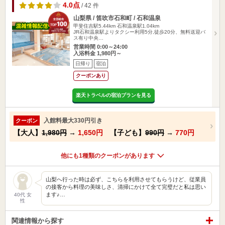
4.0点
/ 42 件
山梨県 / 笛吹市石和町 / 石和温泉
甲斐住吉駅5.44km
石和温泉駅1.04km
JR石和温泉駅よりタクシー利用5分,徒歩20分、無料送迎バ
ス有り中央…
営業時間 0:00～24:00
入浴料金 1,980円～
日帰り
宿泊
クーポンあり
楽天トラベルの宿泊プランを見る
入館料最大330円引き
クーポン
【大人】
1,980円
→
1,650円
【子ども】
990円
→
770円
他にも1種類のクーポンがあります
山梨へ行った時は必ず、こちらを利用させてもらうけど、従業員
の接客から料理の美味しさ、清掃にかけて全て完璧だと私は思い
ます♪…
40代 女
性
関連情報から探す