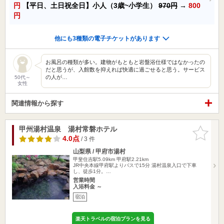
円
【平日、土日祝全日】小人（3歳~小学生）
970円
→
800
円
他にも3種類の電子チケットがあります
お風呂の種類が多い。建物がもともと岩盤浴仕様ではなかったの
だと思うが、入館数を抑えれば快適に過ごせると思う。サービス
の人が…
50代～
女性
関連情報から探す
甲州湯村温泉 湯村常磐ホテル
お気に入
りに追加
4.0点
/ 3 件
山梨県 / 甲府市湯村
甲斐住吉駅5.09km
甲府駅2.21km
JR中央本線甲府駅よりバスで15分 湯村温泉入口で下車
し、徒歩1分。…
営業時間
入浴料金 ～
宿泊
楽天トラベルの宿泊プランを見る