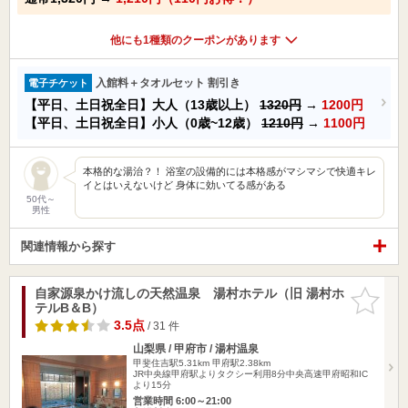
他にも1種類のクーポンがあります
入館料＋タオルセット 割引き
電子チケット
【平日、土日祝全日】大人（13歳以上）
1320円
→
1200円
【平日、土日祝全日】小人（0歳~12歳）
1210円
→
1100円
本格的な湯治？！ 浴室の設備的には本格感がマシマシで快適キレ
イとはいえないけど 身体に効いてる感がある
50代～
男性
関連情報から探す
自家源泉かけ流しの天然温泉 湯村ホテル（旧 湯村ホ
お気に入
テルB＆B）
りに追加
3.5点
/ 31 件
山梨県 / 甲府市 / 湯村温泉
甲斐住吉駅5.31km
甲府駅2.38km
JR中央線甲府駅よりタクシー利用8分中央高速甲府昭和IC
より15分
営業時間 6:00～21:00