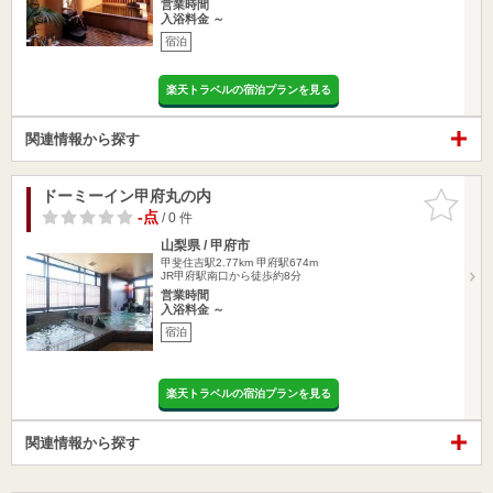
営業時間
入浴料金 ～
宿泊
楽天トラベルの宿泊プランを見る
関連情報から探す
ドーミーイン甲府丸の内
お気に入
りに追加
-点
/ 0 件
山梨県 / 甲府市
甲斐住吉駅2.77km
甲府駅674m
JR甲府駅南口から徒歩約8分
営業時間
入浴料金 ～
宿泊
楽天トラベルの宿泊プランを見る
関連情報から探す