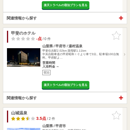
楽天トラベルの宿泊プランを見る
関連情報から探す
甲斐のホテル
お気に入
りに追加
-点
/ 0 件
山梨県 / 甲府市 / 湯村温泉
甲斐住吉駅2.02km
国母駅1.11km
中央自動車道の甲府昭和ＩＣより車で3分。駐車場100台無
料。甲府駅よ…
営業時間
入浴料金 ～
宿泊
楽天トラベルの宿泊プランを見る
関連情報から探す
山城温泉
お気に入
りに追加
3.5点
/ 2 件
山梨県 / 甲府市