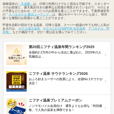
箱根湯本の
「天成園」
は、日帰り利用だけでなく宿泊も可能です。スタンダー
ドのお部屋と、露天風呂付きの豪華なお部屋が用意されているので、そのとき
の予算などに合わせ、ぴったりのお部屋を選ぶことができます。千葉県浦安市
の「
スパ＆ホテル 舞浜ユーラシア」
は、都心やテーマパークにも近く、和洋
様々な種類のお部屋から選ぶことができます。
甲斐住吉駅の宿泊できる温泉、日帰り温泉、スーパー銭湯の中でも特に人気が
あるのは、
ホテル湯王温泉
、
ホテル1-2-3 F&B甲府 信玄温泉
、
アパホテル〈甲
府南〉
などの施設です。ぜひ一度は足を運んでみてください。
第20回ニフティ温泉年間ランキング2025
全国約2.2万件の中から頂点に選ばれた、2025年の人
気施設は…
ニフティ温泉 サウナランキング2026
おふろ好きユーザーの投票により、全国No.1サウナが
決定！
ニフティ温泉プレミアムクーポン
ノジマモバイル会員向け 通常よりもお得な「特別価
格」で人気の温泉を満喫できる！