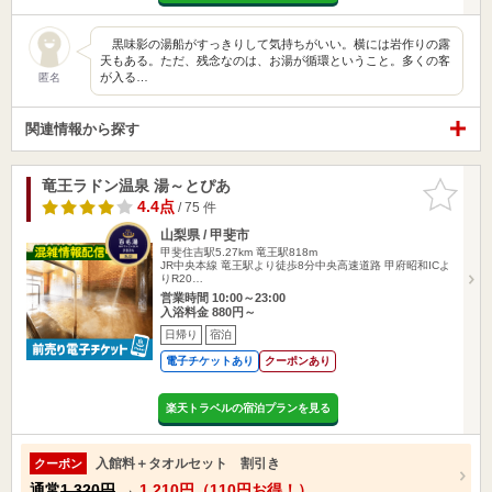
黒味影の湯船がすっきりして気持ちがいい。横には岩作りの露
天もある。ただ、残念なのは、お湯が循環ということ。多くの客
が入る…
匿名
関連情報から探す
竜王ラドン温泉 湯～とぴあ
お気に入
りに追加
4.4点
/ 75 件
山梨県 / 甲斐市
甲斐住吉駅5.27km
竜王駅818m
JR中央本線 竜王駅より徒歩8分中央高速道路 甲府昭和ICよ
りR20…
営業時間 10:00～23:00
入浴料金 880円～
日帰り
宿泊
電子チケットあり
クーポンあり
楽天トラベルの宿泊プランを見る
入館料＋タオルセット 割引き
クーポン
通常
1,320円
→
1,210円（110円お得！）