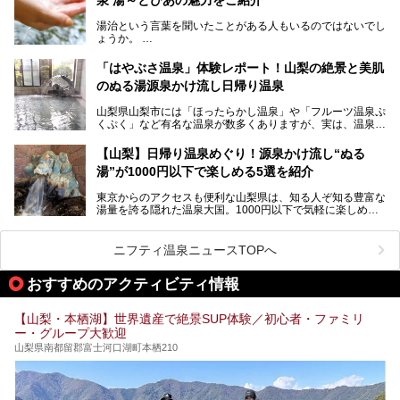
しかし、最大の魅力は“温泉そのもの”でしょう。自家源泉を
舘」の全貌を徹底紹介します。
所有し、豪快に源泉かけ流しで提供。泡付きのある重曹泉系
湯治という言葉を聞いたことがある人もいるのではないでし
統の単純温泉は、入浴すると実にサッパリ爽快。日帰り入浴
ょうか。
不可なこともあり、全国の温泉ファンがこの温泉を求めて
「ホテル昭和」へ宿泊します。この価格帯のビジネスホテル
なかなか体験できない、湯治体験が日帰りでできる温浴施設
では循環濾過の沸かし湯が一般的ですが、ここは本物の極上
「はやぶさ温泉」体験レポート！山梨の絶景と美肌
が山梨にあります。
温泉。まさに価格破壊と言えるクオリティです。
のぬる湯源泉かけ流し日帰り温泉
家族みんなで楽しめる、山梨県の「竜王ラドン温泉 湯～と
今回は筆者自ら宿泊し、「ホテル昭和」の温泉をはじめ、客
山梨県山梨市には「ほったらかし温泉」や「フルーツ温泉ぷ
ぴあ」の魅力をご紹介します。
室や無料朝食などをご紹介。温泉通が口を揃えて絶賛する神
くぷく」など有名な温泉が数多くありますが、実は、温泉マ
コスパ宿の全貌を徹底解説します！
ニアがわざわざ遠方から足を運ぶ極上の日帰り温泉もあるん
───
です。今回紹介する「はやぶさ温泉」も、そのひとつ。温泉
提供元：株式会社湯ーとぴあ【PR】
【山梨】日帰り温泉めぐり！源泉かけ流し“ぬる
はもちろん、絶景や地元食材を活かしたグルメも堪能できま
この記事は株式会社湯ーとぴあのPRレポート記事です。
湯”が1000円以下で楽しめる5選を紹介
す。
「はやぶさ温泉」が多くの人を惹きつける理由を詳しく解説
東京からのアクセスも便利な山梨県は、知る人ぞ知る豊富な
します。
湯量を誇る隠れた温泉大国。1000円以下で気軽に楽しめ
る、極上の源泉かけ流し日帰り温泉が点在しています。しか
も、これからの季節に嬉しい、じんわりと体の芯まで温ま
る“ぬる湯”が豊富なのも魅力。今回は、湯質も抜群で心ゆく
ニフティ温泉ニュースTOPへ
までリラックスできる山梨のお得な日帰り温泉を、実際体験
した感想と共に紹介します。
おすすめのアクティビティ情報
※ぬる湯とは35℃～39℃程度の体温に近いぬるめ温泉のこ
とです。
【山梨・本栖湖】世界遺産で絶景SUP体験／初心者・ファミリ
ー・グループ大歓迎
山梨県南都留郡富士河口湖町本栖210