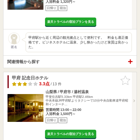
入浴料金 1,320円～
日帰り
宿泊
楽天トラベルの宿泊プランを見る
甲府駅から近く周辺の観光拠点として便利です。 料金も適正価
格です。ビジネスホテルに温泉、少し狭かったけど泉質は良かっ
た。
匿名
関連情報から探す
甲府 記念日ホテル
お気に入
りに追加
3.3点
/ 13 件
山梨県 / 甲府市 / 湯村温泉
甲斐住吉駅5.33km
甲府駅2.46km
中央本線JR甲府駅よりタクシーで10分中央自動車道甲府昭
和インターチ…
営業時間 13:00～22:00
入浴料金 1,500円～
日帰り
宿泊
楽天トラベルの宿泊プランを見る