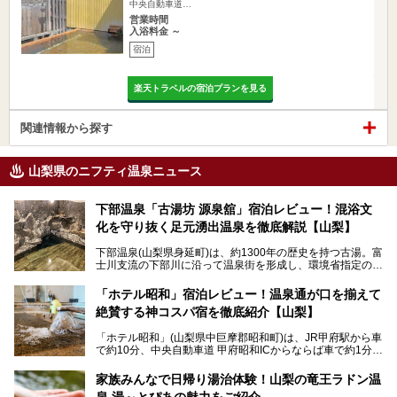
中央自動車道…
営業時間
入浴料金 ～
宿泊
楽天トラベルの宿泊プランを見る
関連情報から探す
山梨県のニフティ温泉ニュース
下部温泉「古湯坊 源泉舘」宿泊レビュー！混浴文
化を守り抜く足元湧出温泉を徹底解説【山梨】
下部温泉(山梨県身延町)は、約1300年の歴史を持つ古湯。富
士川支流の下部川に沿って温泉街を形成し、環境省指定の国
民保養温泉地でもあります。
中でも「古湯坊 源泉舘」は、戦国時代に武田信玄公も療養
「ホテル昭和」宿泊レビュー！温泉通が口を揃えて
したと伝えられる名湯の宿。最大の特徴は、令和の現代にお
絶賛する神コスパ宿を徹底紹介【山梨】
いても混浴文化が守られ、老若男女の分け隔て一切無く温泉
入浴を楽しめる点。全国的に混浴温泉は年々少しずつ減少傾
「ホテル昭和」(山梨県中巨摩郡昭和町)は、JR甲府駅から車
向にありますが、「古湯坊 源泉舘」では本来あるべき混浴
で約10分、中央自動車道 甲府昭和ICからならば車で約1分の
の姿が保たれている点に注目すべきでしょう。
場所にあるビジネスホテル。2名1室で1名あたり4,000円台
から、一人泊でも6,000円台から宿泊可能です。
今回は足元湧出の混浴温泉である「かくし湯大岩風呂」をは
家族みんなで日帰り湯治体験！山梨の竜王ラドン温
じめ、湯治棟である「別館神泉」を中心に「古湯坊 源泉
泉 湯～とぴあの魅力をご紹介