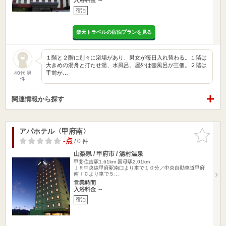
宿泊
楽天トラベルの宿泊プランを見る
１階と２階に別々に浴場があり、男女が毎日入れ替わる。１階は
大きめの湯舟と打たせ湯、水風呂。屋外は壺風呂が三個。２階は
手前が…
40代 男
性
関連情報から探す
アパホテル〈甲府南〉
お気に入
りに追加
-点
/ 0 件
山梨県 / 甲府市 / 湯村温泉
甲斐住吉駅1.61km
国母駅2.01km
ＪＲ中央線甲府駅南口より車で１０分／中央自動車道甲府
南ＩＣより車で５…
営業時間
入浴料金 ～
宿泊