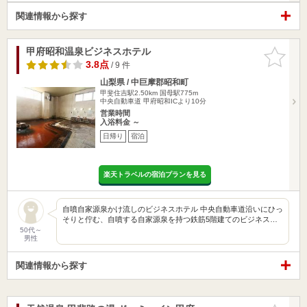
関連情報から探す
甲府昭和温泉ビジネスホテル
お気に入
りに追加
3.8点
/ 9 件
山梨県 / 中巨摩郡昭和町
甲斐住吉駅2.50km
国母駅775m
中央自動車道 甲府昭和ICより10分
営業時間
入浴料金 ～
日帰り
宿泊
楽天トラベルの宿泊プランを見る
自噴自家源泉かけ流しのビジネスホテル 中央自動車道沿いにひっ
そりと佇む、自噴する自家源泉を持つ鉄筋5階建てのビジネス…
50代～
男性
関連情報から探す