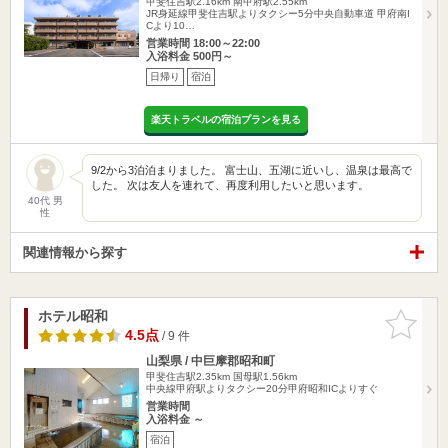
甲斐住吉駅2.16km
南甲府駅2.55km
JR身延線甲斐住吉駅よりタクシー5分中央自動車道 甲府南I
Cより10…
営業時間 18:00～22:00
入浴料金 500円～
日帰り
宿泊
楽天トラベルの宿泊プランを見る
9/2から3泊泊まりました。 富士山、五湖に近いし、温泉は最高で
した。 次は友人を連れて、再度利用したいと思います。
40代 男
性
関連情報から探す
ホテル昭和
お気に入
りに追加
4.5点
/ 9 件
山梨県 / 中巨摩郡昭和町
甲斐住吉駅2.35km
国母駅1.56km
中央線甲府駅よりタクシー20分甲府昭和ICよりすぐ
営業時間
入浴料金 ～
宿泊