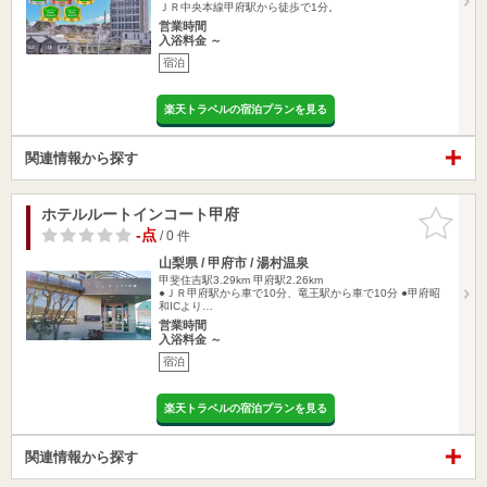
ＪＲ中央本線甲府駅から徒歩で1分。
営業時間
入浴料金 ～
宿泊
楽天トラベルの宿泊プランを見る
関連情報から探す
ホテルルートインコート甲府
お気に入
りに追加
-点
/ 0 件
山梨県 / 甲府市 / 湯村温泉
甲斐住吉駅3.29km
甲府駅2.26km
●ＪＲ甲府駅から車で10分、竜王駅から車で10分 ●甲府昭
和ICより…
営業時間
入浴料金 ～
宿泊
楽天トラベルの宿泊プランを見る
関連情報から探す