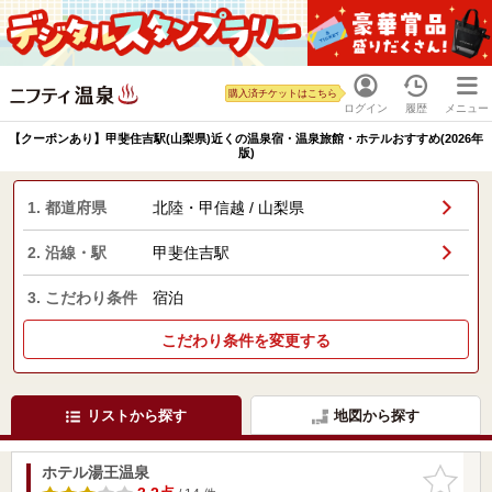
購入済チケットはこちら
ログイン
履歴
メニュー
【クーポンあり】甲斐住吉駅(山梨県)近くの温泉宿・温泉旅館・ホテルおすすめ(2026年
版)
1. 都道府県
北陸・甲信越 / 山梨県
2. 沿線・駅
甲斐住吉駅
3. こだわり条件
宿泊
こだわり条件を変更する
リストから探す
地図から探す
ホテル湯王温泉
お気に入
りに追加