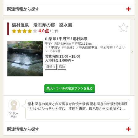
関連情報から探す
湯村温泉 湯志摩の郷 楽水園
お気に入
りに追加
4.0点
/ 1 件
山梨県 / 甲府市 / 湯村温泉
甲斐住吉駅4.94km
甲府駅2.11km
ＪＲ甲府駅（中央線）／中央自動車道 甲府昭和ＩＣより
２０分程度
営業時間 13:00～18:00
入浴料金 1,000円～
日帰り
宿泊
楽天トラベルの宿泊プランを見る
湯村温泉の蕎麦と自家源泉が自慢の湯宿 湯村温泉街の湯村陣場通
り沿いにひっそりと佇む、本館と東館、鳳凰館からなる昭和3…
50代～
男性
関連情報から探す