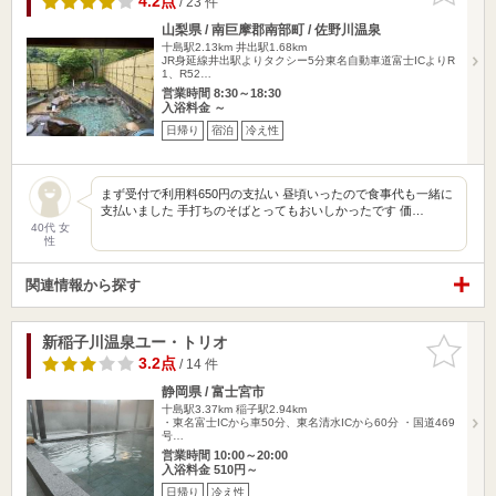
4.2点
/ 23 件
山梨県 / 南巨摩郡南部町 / 佐野川温泉
十島駅2.13km
井出駅1.68km
JR身延線井出駅よりタクシー5分東名自動車道富士ICよりR
1、R52…
営業時間 8:30～18:30
入浴料金 ～
日帰り
宿泊
冷え性
まず受付で利用料650円の支払い 昼頃いったので食事代も一緒に
支払いました 手打ちのそばとってもおいしかったです 価…
40代 女
性
関連情報から探す
新稲子川温泉ユー・トリオ
お気に入
りに追加
3.2点
/ 14 件
静岡県 / 富士宮市
十島駅3.37km
稲子駅2.94km
・東名富士ICから車50分、東名清水ICから60分 ・国道469
号…
営業時間 10:00～20:00
入浴料金 510円～
日帰り
冷え性