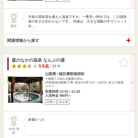
冷泉の源泉湯を備えた温泉ですが、一番安い90分では、この源泉
湯の良さが伝わらないです。 内湯は、大きな湯船の中でジェット
水…
匿名
関連情報から探す
森のなかの温泉 なんぶの湯
お気に入
りに追加
3.6点
/ 39 件
山梨県 / 南巨摩郡南部町
十島駅7.33km
内船駅260m
JR身延線内船駅下車､徒歩5分富士IC～(40分)､富士川楽座
スマー…
営業時間 10:30～21:00
入浴料金 980円～
日帰り
冷え性
綺麗だった
30代 男
性