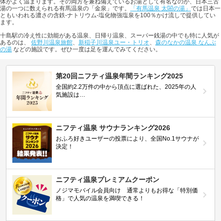
体がよく温まります。その両方を兼ね備えているお湯として有名なのが、日本三古
湯の一つに数えられる有馬温泉の「金泉」です。
「有馬温泉 太閤の湯」
では日本一
ともいわれる濃さの含鉄-ナトリウム-塩化物強塩泉を100％かけ流しで提供してい
ます。
十島駅の冷え性に効能がある温泉、日帰り温泉、スーパー銭湯の中でも特に人気が
あるのは、
佐野川温泉旅館
、
新稲子川温泉ユー・トリオ
、
森のなかの温泉 なんぶ
の湯
などの施設です。ぜひ一度は足を運んでみてください。
第20回ニフティ温泉年間ランキング2025
全国約2.2万件の中から頂点に選ばれた、2025年の人
気施設は…
ニフティ温泉 サウナランキング2026
おふろ好きユーザーの投票により、全国No.1サウナが
決定！
ニフティ温泉プレミアムクーポン
ノジマモバイル会員向け 通常よりもお得な「特別価
格」で人気の温泉を満喫できる！