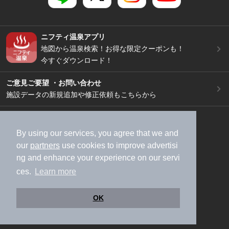
ニフティ温泉アプリ
地図から温泉検索！お得な限定クーポンも！
今すぐダウンロード！
ご意見ご要望 ・お問い合わせ
施設データの新規追加や修正依頼もこちらから
スマートフォン
/
PC
加盟店募集（資料請求）
広告出稿のご案内
By using our services, you agree that we and
our
partners
use cookies to improve advertisi
利用規約
ライフスタイルMEMBERS+規約
ng and enhance your experience on our servi
特定商取引法に基づく表記
ヘルプ
採用情報
ces.
Learn more
運営会社
個人情報保護ポリシー
©NIFTY Lifestyle Co., Ltd.
OK