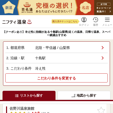
購入済チケットはこちら
ログイン
履歴
メニュー
【クーポンあり】冷え性に効能がある十島駅(山梨県)近くの温泉、日帰り温泉、スーパ
ー銭湯おすすめ
1. 都道府県
北陸・甲信越 / 山梨県
2. 沿線・駅
十島駅
3. こだわり条件
冷え性
こだわり条件を変更する
リストから探す
地図から探す
佐野川温泉旅館
お気に入
りに追加