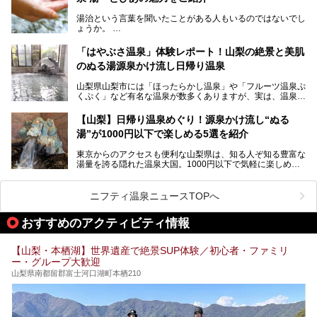
舘」の全貌を徹底紹介します。
所有し、豪快に源泉かけ流しで提供。泡付きのある重曹泉系
湯治という言葉を聞いたことがある人もいるのではないでし
統の単純温泉は、入浴すると実にサッパリ爽快。日帰り入浴
ょうか。
不可なこともあり、全国の温泉ファンがこの温泉を求めて
「ホテル昭和」へ宿泊します。この価格帯のビジネスホテル
なかなか体験できない、湯治体験が日帰りでできる温浴施設
では循環濾過の沸かし湯が一般的ですが、ここは本物の極上
「はやぶさ温泉」体験レポート！山梨の絶景と美肌
が山梨にあります。
温泉。まさに価格破壊と言えるクオリティです。
のぬる湯源泉かけ流し日帰り温泉
家族みんなで楽しめる、山梨県の「竜王ラドン温泉 湯～と
今回は筆者自ら宿泊し、「ホテル昭和」の温泉をはじめ、客
山梨県山梨市には「ほったらかし温泉」や「フルーツ温泉ぷ
ぴあ」の魅力をご紹介します。
室や無料朝食などをご紹介。温泉通が口を揃えて絶賛する神
くぷく」など有名な温泉が数多くありますが、実は、温泉マ
コスパ宿の全貌を徹底解説します！
ニアがわざわざ遠方から足を運ぶ極上の日帰り温泉もあるん
───
です。今回紹介する「はやぶさ温泉」も、そのひとつ。温泉
提供元：株式会社湯ーとぴあ【PR】
【山梨】日帰り温泉めぐり！源泉かけ流し“ぬる
はもちろん、絶景や地元食材を活かしたグルメも堪能できま
この記事は株式会社湯ーとぴあのPRレポート記事です。
湯”が1000円以下で楽しめる5選を紹介
す。
「はやぶさ温泉」が多くの人を惹きつける理由を詳しく解説
東京からのアクセスも便利な山梨県は、知る人ぞ知る豊富な
します。
湯量を誇る隠れた温泉大国。1000円以下で気軽に楽しめ
る、極上の源泉かけ流し日帰り温泉が点在しています。しか
も、これからの季節に嬉しい、じんわりと体の芯まで温ま
る“ぬる湯”が豊富なのも魅力。今回は、湯質も抜群で心ゆく
ニフティ温泉ニュースTOPへ
までリラックスできる山梨のお得な日帰り温泉を、実際体験
した感想と共に紹介します。
おすすめのアクティビティ情報
※ぬる湯とは35℃～39℃程度の体温に近いぬるめ温泉のこ
とです。
【山梨・本栖湖】世界遺産で絶景SUP体験／初心者・ファミリ
ー・グループ大歓迎
山梨県南都留郡富士河口湖町本栖210