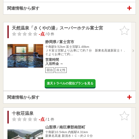
関連情報から探す
天然温泉「さくやの湯」スーパーホテル富士宮
お気に入
りに追加
-点
/ 0 件
静岡県 / 富士宮市
十島駅9.52km
富士宮駅1.48km
ＪＲ富士宮駅よりお車にて約７分 新東名高速新富士Ｉ．
Ｃよりお車にて約…
営業時間
入浴料金 ～
宿泊
冷え性
楽天トラベルの宿泊プランを見る
関連情報から探す
十枚荘温泉
お気に入
りに追加
-点
/ 1 件
山梨県 / 南巨摩郡南部町
十島駅10.54km
内船駅4.31km
新東名高速 新清水ＩＣ～約２０分