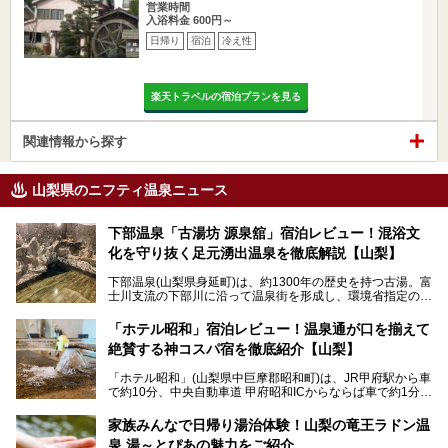
営業時間
入浴料金 600円～
日帰り
宿泊
冷え性
楽天トラベルの宿泊プランを見る
関連情報から探す
山梨県のニフティ温泉ニュース
下部温泉「古湯坊 源泉舘」宿泊レビュー！混浴文
化を守り抜く足元湧出温泉を徹底解説【山梨】
下部温泉(山梨県身延町)は、約1300年の歴史を持つ古湯。富
士川支流の下部川に沿って温泉街を形成し、環境省指定の国
民保養温泉地でもあります。
中でも「古湯坊 源泉舘」は、戦国時代に武田信玄公も療養
「ホテル昭和」宿泊レビュー！温泉通が口を揃えて
したと伝えられる名湯の宿。最大の特徴は、令和の現代にお
絶賛する神コスパ宿を徹底紹介【山梨】
いても混浴文化が守られ、老若男女の分け隔て一切無く温泉
入浴を楽しめる点。全国的に混浴温泉は年々少しずつ減少傾
「ホテル昭和」(山梨県中巨摩郡昭和町)は、JR甲府駅から車
向にありますが、「古湯坊 源泉舘」では本来あるべき混浴
で約10分、中央自動車道 甲府昭和ICからならば車で約1分の
の姿が保たれている点に注目すべきでしょう。
場所にあるビジネスホテル。2名1室で1名あたり4,000円台
から、一人泊でも6,000円台から宿泊可能です。
今回は足元湧出の混浴温泉である「かくし湯大岩風呂」をは
家族みんなで日帰り湯治体験！山梨の竜王ラドン温
じめ、湯治棟である「別館神泉」を中心に「古湯坊 源泉
泉 湯～とぴあの魅力をご紹介
しかし、最大の魅力は“温泉そのもの”でしょう。自家源泉を