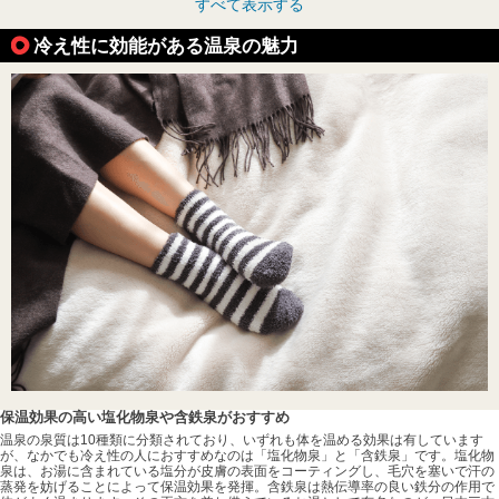
すべて表示する
冷え性に効能がある温泉の魅力
保温効果の高い塩化物泉や含鉄泉がおすすめ
温泉の泉質は10種類に分類されており、いずれも体を温める効果は有しています
が、なかでも冷え性の人におすすめなのは「塩化物泉」と「含鉄泉」です。塩化物
泉は、お湯に含まれている塩分が皮膚の表面をコーティングし、毛穴を塞いで汗の
蒸発を妨げることによって保温効果を発揮。含鉄泉は熱伝導率の良い鉄分の作用で