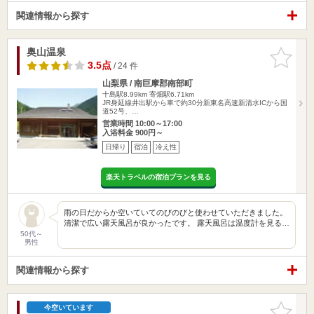
関連情報から探す
奥山温泉
お気に入
りに追加
3.5点
/ 24 件
山梨県 / 南巨摩郡南部町
十島駅8.99km
寄畑駅6.71km
JR身延線井出駅から車で約30分新東名高速新清水ICから国
道52号、…
営業時間 10:00～17:00
入浴料金 900円～
日帰り
宿泊
冷え性
楽天トラベルの宿泊プランを見る
雨の日だからか空いていてのびのびと使わせていただきました。
清潔で広い露天風呂が良かったです。 露天風呂は温度計を見る…
50代～
男性
関連情報から探す
お気に入
今空いています