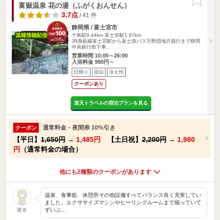
りに追加
富嶽温泉 花の湯（ふがくおんせん）
3.7点
/ 41 件
静岡県 / 富士宮市
十島駅9.44km
富士宮駅1.97km
JR身延線富士宮駅から富士急バス万野団地方面行きで静岡
中央銀行前下車…
営業時間 10:00～26:00
入浴料金 990円～
日帰り
宿泊
冷え性
クーポンあり
楽天トラベルの宿泊プランを見る
通常料金・夜間券 10%引き
クーポン
【平日】
1,650円
→
1,485円
【土日祝】
2,200円
→
1,980
円
（通常料金の場合）
他にも2種類のクーポンがあります
温泉、食事処、休憩所その他設備すべてバランス良く充実してい
ました。エクササイズマシンやヒーリングルームまで揃っていて
ずいぶ…
匿名